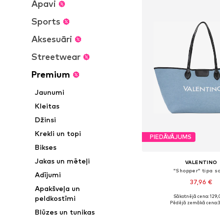
Apavi
Sports
Aksesuāri
Streetwear
Premium
Jaunumi
Kleitas
Džinsi
Krekli un topi
PIEDĀVĀJUMS
Bikses
Jakas un mēteļi
VALENTINO
"Shopper" tipa 
Adījumi
37,96 €
Apakšveļa un
Sākotnējā cena: 129,
peldkostīmi
Pieejamie izmēri: On
Pēdējā zemākā cena:
3
Blūzes un tunikas
Pievienot gr