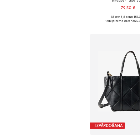
"Shopper" tipa 
79,50 €
Sākotnējā cena: 159,
Pieejamie izmēri: On
Pēdējā zemākā cena:
95,
Pievienot gr
IZPĀRDOŠANA