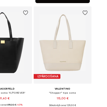
not grozam
IZPĀRDOŠANA
LAGERFELD
VALENTINO
a soma 'K/FOREVER'
"Shopper" tipa soma
9,40 €
115,00 €
 cena:
499,00 €
-40%
Sākotnējā cena: 129,00 €
izmēri: One Size
Pieejamie izmēri: One Size