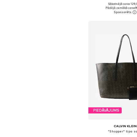
Sākotnējā cena: 129,
Pieejamie izmēri: On
Pēdējā zemākā cena:
9
Pievienot gr
PIEDĀVĀJUMS
CALVIN KLEIN
"Shopper" tipa 