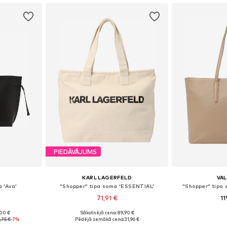
PIEDĀVĀJUMS
KARL LAGERFELD
VA
 'Ava'
"Shopper" tipa soma 'ESSENTIAL'
"Shopper" tipa 
71,91 €
11
,00 €
Sākotnējā cena: 89,90 €
e Size
Pieejamie izmēri: One Size
Pieejamie 
,75 €
-7%
Pēdējā zemākā cena:
31,96 €