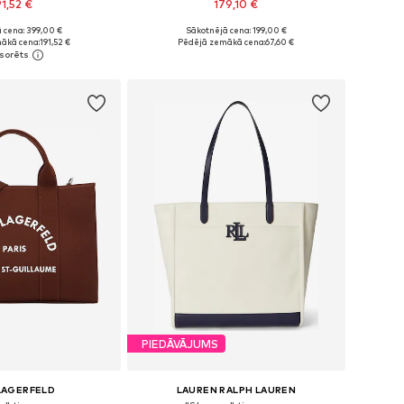
91,52 €
179,10 €
 cena: 399,00 €
Sākotnējā cena: 199,00 €
izmēri: One Size
Pieejamie izmēri: One Size
ākā cena:
191,52 €
Pēdējā zemākā cena:
67,60 €
not grozam
Pievienot grozam
PIEDĀVĀJUMS
LAGERFELD
LAUREN RALPH LAUREN