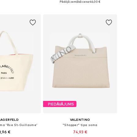
Pēdējā zemākā cena:
46,00 €
not grozam
Pievienot grozam
PIEDĀVĀJUMS
LAGERFELD
VALENTINO
oma 'Rue St-Guillaume'
"Shopper" tipa soma
1,96 €
74,93 €