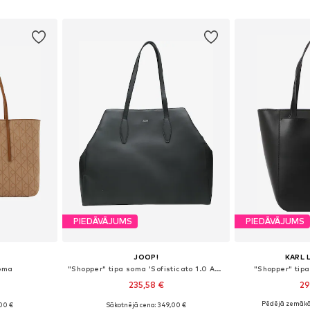
ozam
Pievienot grozam
Pievie
PIEDĀVĀJUMS
PIEDĀVĀJUMS
JOOP!
KARL 
soma
"Shopper" tipa soma 'Sofisticato 1.0 Anela'
"Shopper" tip
235,58 €
29
Pēdējā zemākā
00 €
Sākotnējā cena: 349,00 €
e Size
Pieejamie izmēri: One Size
Pieejamie 