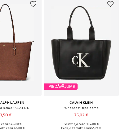
PIEDĀVĀJUMS
RALPH LAUREN
CALVIN KLEIN
ipa soma 'KEATON'
"Shopper" tipa soma
3,50 €
75,92 €
+
6
 cena: 145,00 €
Sākotnējā cena: 139,00 €
izmēri: One Size
Pieejamie izmēri: One Size
ākā cena:
46,00 €
Pēdējā zemākā cena:
56,94 €
not grozam
Pievienot grozam