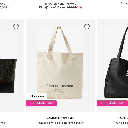
00 €
Sākotnējā cena: 199,00 €
e Size
Pieejamie izmēri: One Size
Pieejamie 
8,10 €
Pēdējā zemākā cena:
67,05 €
-11%
ozam
Pievienot grozam
Pievie
Unisekss
PIEDĀVĀJUMS
PIEDĀVĀJUMS
SAMSØE SAMSØE
KARL 
soma
"Shopper" tipa soma 'Stevie'
"Shoppe