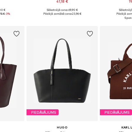
41,18 €
1
00 €
Sākotnējā cena: 69,90 €
Sākotnējā
e Size
Pieejamie izmēri: One Size
Pieejamie 
75 €
-3%
Pēdējā zemākā cena:
23,96 €
Pēdējā zem
ozam
Pievienot grozam
Pievie
PIEDĀVĀJUMS
PIEDĀVĀJUMS
HUGO
KARL 