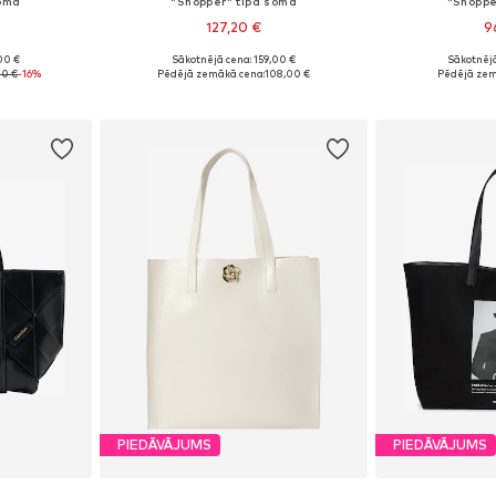
soma
"Shopper" tipa soma
"Shoppe
127,20 €
9
00 €
Sākotnējā cena: 159,00 €
Sākotnējā
e Size
Pieejamie izmēri: One Size
Pieejamie 
20 €
-16%
Pēdējā zemākā cena:
108,00 €
Pēdējā zem
ozam
Pievienot grozam
Pievie
PIEDĀVĀJUMS
PIEDĀVĀJUMS