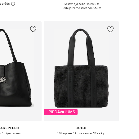
+
2
Sākotnējā cena: 149,00 €
izmēri: One Size
Pieejamie izmēri: One Size
Pēdējā zemākā cena:
51,60 €
not grozam
Pievienot grozam
PIEDĀVĀJUMS
LAGERFELD
HUGO
r" tipa soma
"Shopper" tipa soma 'Becky'