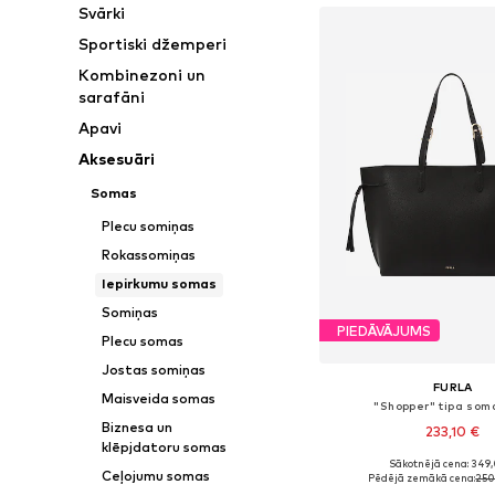
Svārki
Sportiski džemperi
Kombinezoni un
sarafāni
Apavi
Aksesuāri
Somas
Plecu somiņas
Rokassomiņas
Iepirkumu somas
Somiņas
PIEDĀVĀJUMS
Plecu somas
Jostas somiņas
FURLA
Maisveida somas
"Shopper" tipa soma
Biznesa un
233,10 €
klēpjdatoru somas
Sākotnējā cena: 349
Pieejamie izmēri: On
Ceļojumu somas
Pēdējā zemākā cena:
250