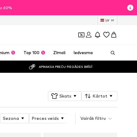
īdz 60%
LV
LV
mium
Top 100
Zīmoli
Iedvesma
APMAKSA PREČU PIEGĀDES BRĪDĪ
Skats
Kārtot
Sezona
Preces veids
Produkta īpašības
Vairāk filtru
Izmērs