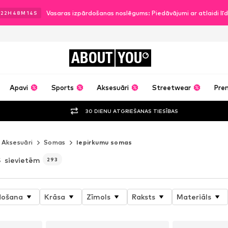
Vasaras izpārdošanas noslēgums: Piedāvājumi ar atlaidi l
22
H
48
M
12
S
ABOUT
YOU
Apavi
Sports
Aksesuāri
Streetwear
Pre
30 DIENU ATGRIEŠANAS TIESĪBAS
Aksesuāri
Somas
Iepirkumu somas
s
sievietēm
293
došana
Krāsa
Zīmols
Raksts
Materiāls