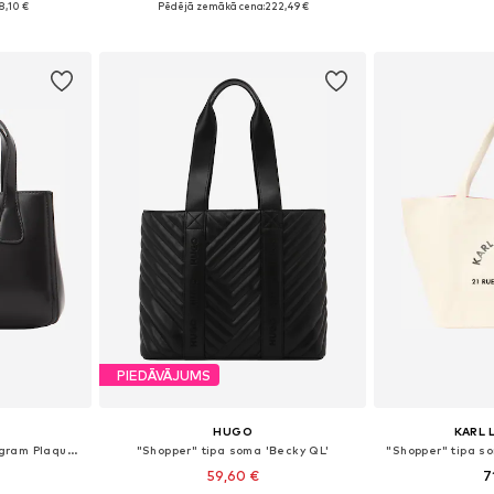
8,10 €
Pēdējā zemākā cena:
222,49 €
ozam
Pievienot grozam
Pievie
PIEDĀVĀJUMS
HUGO
KARL 
"Shopper" tipa soma 'Monogram Plaque Tote'
"Shopper" tipa soma 'Becky QL'
"Shopper" tipa s
59,60 €
7