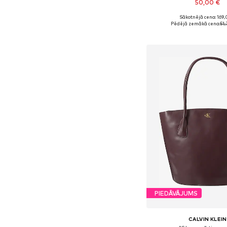
50,00 €
Sākotnējā cena: 169,
Pieejamie izmēri: On
Pēdējā zemākā cena:
51,
Pievienot gr
PIEDĀVĀJUMS
CALVIN KLEIN