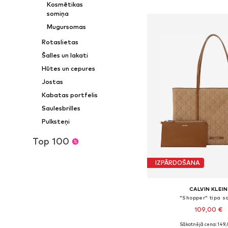
Pievienot gr
Kosmētikas
somiņa
Mugursomas
Rotaslietas
Šalles un lakati
Hūtes un cepures
Jostas
Kabatas portfelis
Saulesbrilles
Pulksteņi
Top 100
IZPĀRDOŠANA
CALVIN KLEIN
"Shopper" tipa 
109,00 €
Sākotnējā cena: 149,
Pieejamie izmēri: On