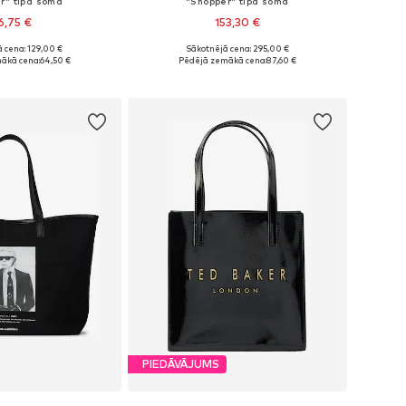
r" tipa soma
"Shopper" tipa soma
6,75 €
153,30 €
 cena: 129,00 €
Sākotnējā cena: 295,00 €
izmēri: One Size
Pieejamie izmēri: One Size
ākā cena:
64,50 €
Pēdējā zemākā cena:
87,60 €
not grozam
Pievienot grozam
PIEDĀVĀJUMS