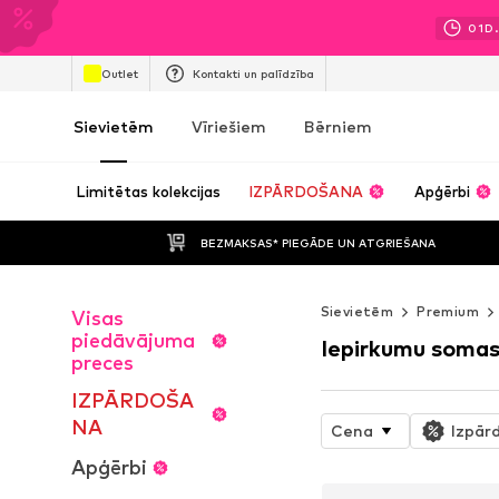
01
D.
Outlet
Kontakti un palīdzība
Sievietēm
Vīriešiem
Bērniem
Limitētas kolekcijas
IZPĀRDOŠANA
Apģērbi
BEZMAKSAS* PIEGĀDE UN ATGRIEŠANA
Sievietēm
Premium
Visas
piedāvājuma
Iepirkumu soma
preces
IZPĀRDOŠA
NA
Cena
Izpār
Apģērbi