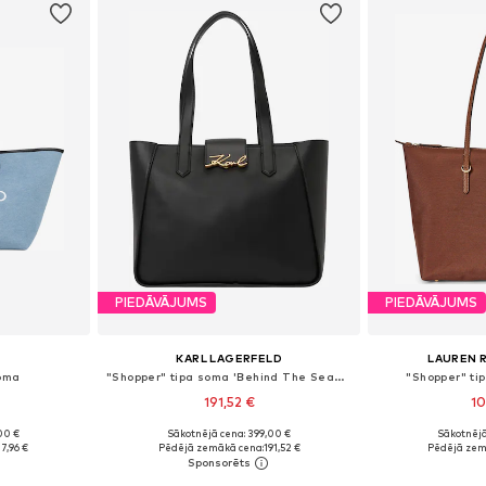
PIEDĀVĀJUMS
PIEDĀVĀJUMS
KARL LAGERFELD
LAUREN 
soma
"Shopper" tipa soma 'Behind The Seams'
"Shopper" t
191,52 €
10
00 €
Sākotnējā cena: 399,00 €
Sākotnējā
e Size
Pieejamie izmēri: One Size
Pieejamie 
7,96 €
Pēdējā zemākā cena:
191,52 €
Pēdējā zem
ozam
Pievienot grozam
Pievie