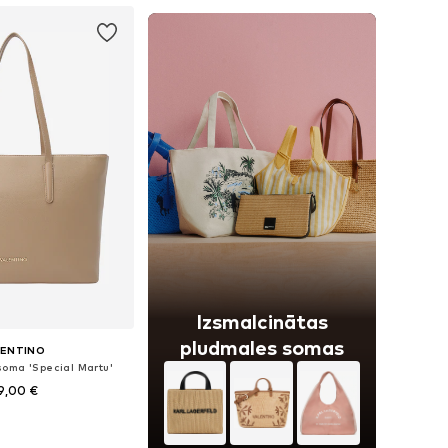
Izsmalcinātas
pludmales somas
LENTINO
soma 'Special Martu'
9,00 €
izmēri: One Size