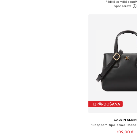
Pēdējā zemākā cena:
9
Pievienot gr
IZPĀRDOŠANA
CALVIN KLEIN
109,00 €