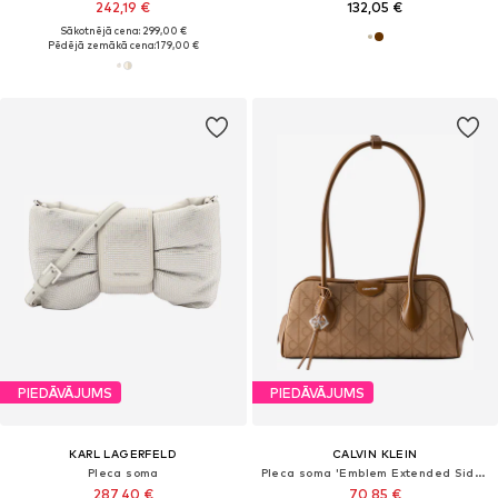
242,19 €
132,05 €
Sākotnējā cena: 299,00 €
Pēdējā zemākā cena:
179,00 €
PIEDĀVĀJUMS
PIEDĀVĀJUMS
KARL LAGERFELD
CALVIN KLEIN
Pleca soma
Pleca soma 'Emblem Extended Side Shoulder'
287,40 €
70,85 €