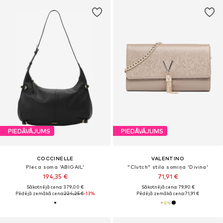
PIEDĀVĀJUMS
PIEDĀVĀJUMS
COCCINELLE
VALENTINO
Pleca soma 'ABIGAIL'
"Clutch" stila somiņa 'Divina'
194,35 €
71,91 €
Sākotnējā cena: 379,00 €
Sākotnējā cena: 79,90 €
Pēdējā zemākā cena:
224,25 €
-13%
Pēdējā zemākā cena:
71,91 €