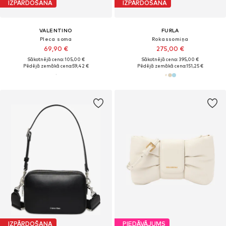
IZPĀRDOŠANA
IZPĀRDOŠANA
VALENTINO
FURLA
Pleca soma
Rokassomiņa
69,90 €
275,00 €
Sākotnējā cena: 105,00 €
Sākotnējā cena: 395,00 €
Pēdējā zemākā cena:
59,42 €
Pēdējā zemākā cena:
151,25 €
IZPĀRDOŠANA
PIEDĀVĀJUMS