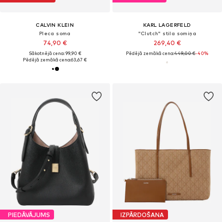
CALVIN KLEIN
KARL LAGERFELD
Pleca soma
"Clutch" stila somiņa
74,90 €
269,40 €
Sākotnējā cena: 99,90 €
Pēdējā zemākā cena:
449,00 €
-40%
Pēdējā zemākā cena:
63,67 €
PIEDĀVĀJUMS
IZPĀRDOŠANA