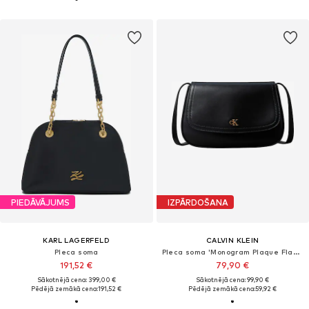
PIEDĀVĀJUMS
IZPĀRDOŠANA
KARL LAGERFELD
CALVIN KLEIN
Pleca soma
Pleca soma 'Monogram Plaque Flap Camera'
191,52 €
79,90 €
Sākotnējā cena: 399,00 €
Sākotnējā cena: 99,90 €
Pēdējā zemākā cena:
191,52 €
Pēdējā zemākā cena:
59,92 €