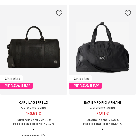
Unisekss
Unisekss
PIEDĀVĀJUMS
PIEDĀVĀJUMS
KARL LAGERFELD
EA7 EMPORIO ARMANI
Ceļojumu soma
Ceļojumu soma
143,52 €
71,91 €
Sākotnējā cena: 299,00 €
Sākotnējā cena: 79,90 €
Pēdējā zemākā cena:
143,52 €
Pēdējā zemākā cena:
62,91 €