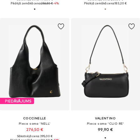
Pēdējā zemākā cena:
256,50 €
-4%
Pēdējā zemākā cena:
183,20 €
PIEDĀVĀJUMS
COCCINELLE
VALENTINO
Pleca soma 'NELL'
Pleca soma 'CLIO RE'
276,50 €
99,90 €
Sākotnējā cena: 395,00 €