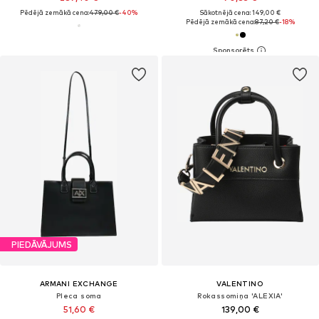
Pēdējā zemākā cena:
479,00 €
-40%
Sākotnējā cena: 149,00 €
Pēdējā zemākā cena:
87,20 €
-18%
PIEDĀVĀJUMS
ARMANI EXCHANGE
VALENTINO
Pleca soma
Rokassomiņa 'ALEXIA'
51,60 €
139,00 €