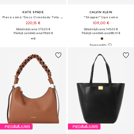
KATE SPADE
CALVIN KLEIN
Pleca soma 'Deco Crossbody Tote Bag'
"Shopper" tipa soma
220,15 €
109,00 €
Sākotnējā cena: 375,00 €
Sākotnējā cena: 149,00 €
Pēdējā zemākā cena:
119,60 €
Pēdējā zemākā cena:
98,10 €
PIEDĀVĀJUMS
PIEDĀVĀJUMS