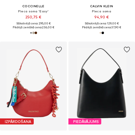
COCCINELLE
CALVIN KLEIN
Pleca soma 'Easy'
Pleca soma
250,75 €
94,90 €
Sākotnējā cena: 295,00 €
Sākotnējā cena: 129,00 €
Pēdējā zemākā cena:
236,00 €
Pēdējā zemākā cena:
37,90 €
IZPĀRDOŠANA
PIEDĀVĀJUMS