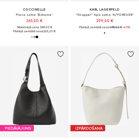
COCCINELLE
KARL LAGERFELD
Pleca soma 'Boheme'
"Shopper" tipa soma 'K/FOREVER'
265,50 €
299,40 €
Sākotnējā cena: 369,00 €
Pēdējā zemākā cena:
499,00 €
-40%
Pēdējā zemākā cena:
263,20 €
PIEDĀVĀJUMS
IZPĀRDOŠANA