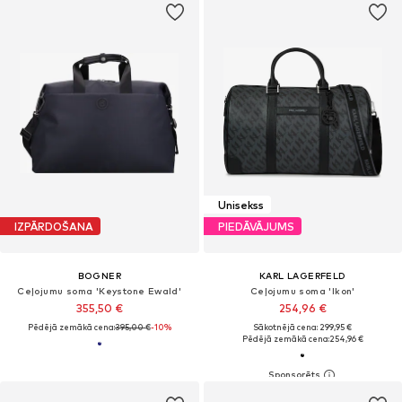
Unisekss
IZPĀRDOŠANA
PIEDĀVĀJUMS
BOGNER
KARL LAGERFELD
Ceļojumu soma 'Keystone Ewald'
Ceļojumu soma 'Ikon'
355,50 €
254,96 €
Pēdējā zemākā cena:
395,00 €
-10%
Sākotnējā cena: 299,95 €
Pēdējā zemākā cena:
254,96 €