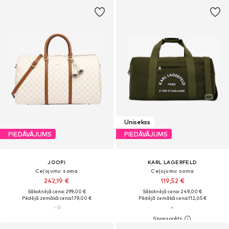
Unisekss
PIEDĀVĀJUMS
PIEDĀVĀJUMS
JOOP!
KARL LAGERFELD
Ceļojumu soma
Ceļojumu soma
242,19 €
119,52 €
Sākotnējā cena: 299,00 €
Sākotnējā cena: 249,00 €
Pēdējā zemākā cena:
179,00 €
Pēdējā zemākā cena:
112,05 €