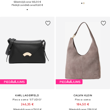
Sākotnējā cena: 165,00 €
Pēdējā zemākā cena:
51,60 €
PIEDĀVĀJUMS
PIEDĀVĀJUMS
KARL LAGERFELD
CALVIN KLEIN
Pleca soma 'STUDIO'
Pleca soma
246,35 €
184,50 €
Sākotnējā cena: 479,00 €
Sākotnējā cena: 259,00 €