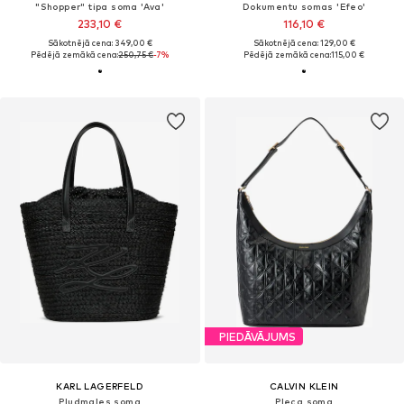
"Shopper" tipa soma 'Ava'
Dokumentu somas 'Efeo'
233,10 €
116,10 €
Sākotnējā cena: 349,00 €
Sākotnējā cena: 129,00 €
Pēdējā zemākā cena:
250,75 €
-7%
Pēdējā zemākā cena:
115,00 €
PIEDĀVĀJUMS
KARL LAGERFELD
CALVIN KLEIN
Pludmales soma
Pleca soma