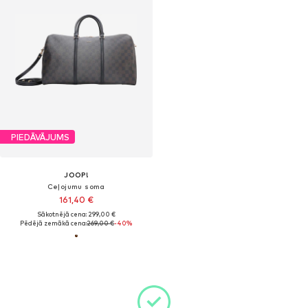
PIEDĀVĀJUMS
JOOP!
Ceļojumu soma
161,40 €
Sākotnējā cena: 299,00 €
Pēdējā zemākā cena:
269,00 €
-40%