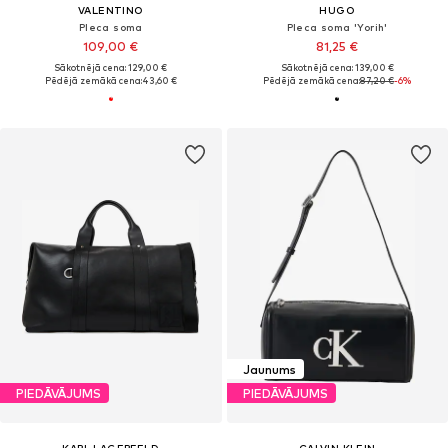
VALENTINO
HUGO
Pleca soma
Pleca soma 'Yorih'
109,00 €
81,25 €
Sākotnējā cena: 129,00 €
Sākotnējā cena: 139,00 €
Pēdējā zemākā cena:
43,60 €
Pēdējā zemākā cena:
87,20 €
-6%
Jaunums
PIEDĀVĀJUMS
PIEDĀVĀJUMS