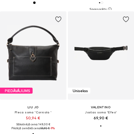
PIEDĀVĀJUMS
Unisekss
LIU JO
VALENTINO
Pleca soma 'Corniola '
Jostas soma 'Efeo'
50,94 €
69,90 €
Sākotnējā cena: 149,00 €
Pēdējā zemākā cena:
55,92 €
-9%