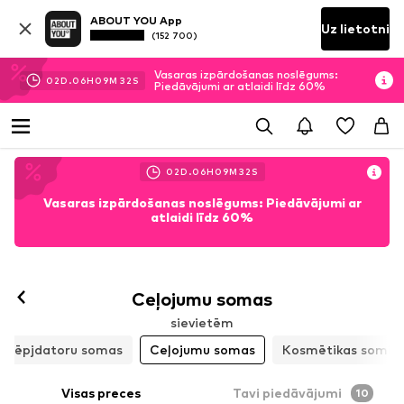
ABOUT YOU App
Uz lietotni
(152 700)
Vasaras izpārdošanas noslēgums:
02
D.
06
H
09
M
30
S
Piedāvājumi ar atlaidi līdz 60%
02
D.
06
H
09
M
30
S
Vasaras izpārdošanas noslēgums: Piedāvājumi ar
atlaidi līdz 60%
Ceļojumu somas
sievietēm
 klēpjdatoru somas
Ceļojumu somas
Kosmētikas somiņ
Visas preces
Tavi piedāvājumi
10