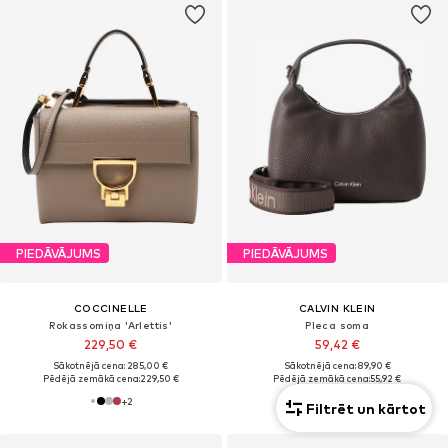
PIEDĀVĀJUMS
PIEDĀVĀJUMS
COCCINELLE
CALVIN KLEIN
Rokassomiņa 'Arlettis'
Pleca soma
229,50 €
59,42 €
Sākotnējā cena: 285,00 €
Sākotnējā cena: 89,90 €
Pēdējā zemākā cena:
229,50 €
Pēdējā zemākā cena:
55,92 €
+
2
Filtrēt un kārtot