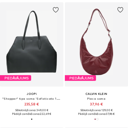
PIEDĀVĀJUMS
PIEDĀVĀJUMS
JOOP!
CALVIN KLEIN
"Shopper" tipa soma 'Sofisticato 1.0 Anela'
Pleca soma
235,58 €
37,96 €
Sākotnējā cena: 349,00 €
Sākotnējā cena: 129,00 €
Pēdējā zemākā cena:
222,49 €
Pēdējā zemākā cena:
37,96 €