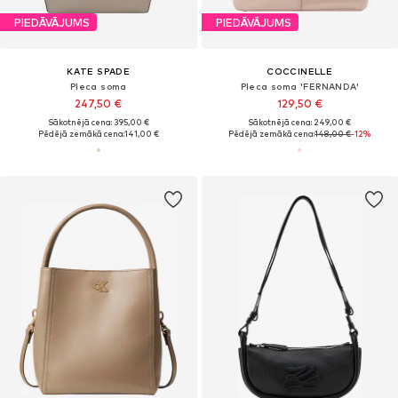
PIEDĀVĀJUMS
PIEDĀVĀJUMS
KATE SPADE
COCCINELLE
Pleca soma
Pleca soma 'FERNANDA'
247,50 €
129,50 €
Sākotnējā cena: 395,00 €
Sākotnējā cena: 249,00 €
Pēdējā zemākā cena:
141,00 €
Pēdējā zemākā cena:
148,00 €
-12%