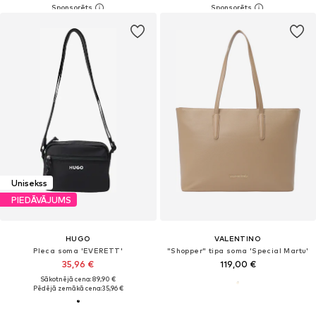
Unisekss
PIEDĀVĀJUMS
HUGO
VALENTINO
Pleca soma 'EVERETT'
"Shopper" tipa soma 'Special Martu'
35,96 €
119,00 €
Sākotnējā cena: 89,90 €
Pēdējā zemākā cena:
35,96 €