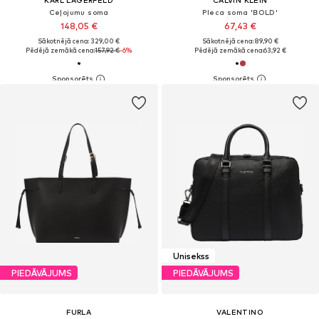
KARL LAGERFELD
CALVIN KLEIN
Ceļojumu soma
Pleca soma 'BOLD'
148,05 €
67,43 €
Sākotnējā cena: 329,00 €
Sākotnējā cena: 89,90 €
Pēdējā zemākā cena:
157,92 €
-6%
Pēdējā zemākā cena:
63,92 €
Unisekss
PIEDĀVĀJUMS
PIEDĀVĀJUMS
FURLA
VALENTINO