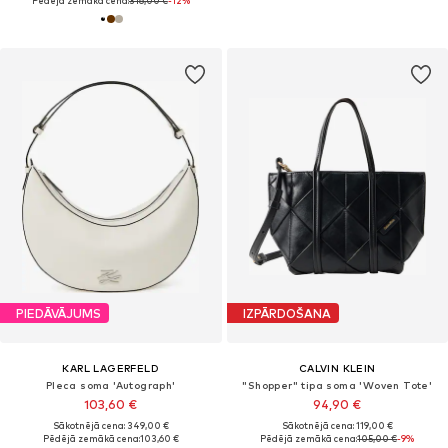
Pēdējā zemākā cena:
316,00 €
-12%
PIEDĀVĀJUMS
IZPĀRDOŠANA
KARL LAGERFELD
CALVIN KLEIN
Pleca soma 'Autograph'
"Shopper" tipa soma 'Woven Tote'
103,60 €
94,90 €
Sākotnējā cena: 349,00 €
Sākotnējā cena: 119,00 €
Pēdējā zemākā cena:
103,60 €
Pēdējā zemākā cena:
105,00 €
-9%