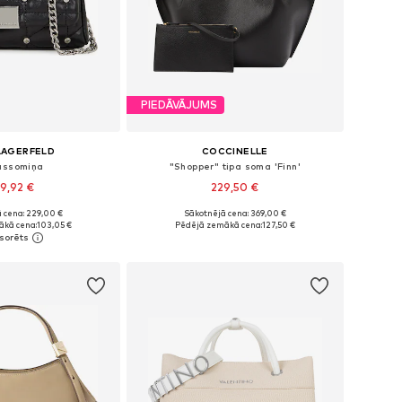
PIEDĀVĀJUMS
LAGERFELD
COCCINELLE
assomiņa
"Shopper" tipa soma 'Finn'
9,92 €
229,50 €
 cena: 229,00 €
Sākotnējā cena: 369,00 €
izmēri: One Size
Pieejamie izmēri: One Size
ākā cena:
103,05 €
Pēdējā zemākā cena:
127,50 €
not grozam
Pievienot grozam