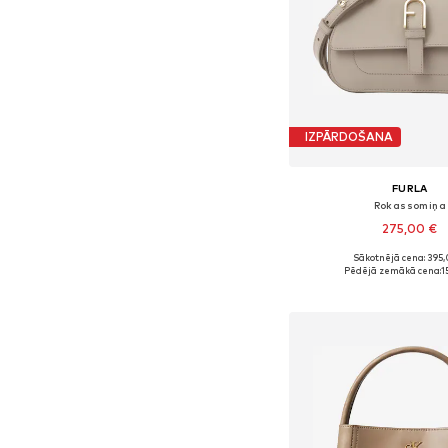
IZPĀRDOŠANA
FURLA
Rokassomiņa
275,00 €
Sākotnējā cena: 395,
Pieejamie izmēri: On
Pēdējā zemākā cena:
1
Pievienot gr