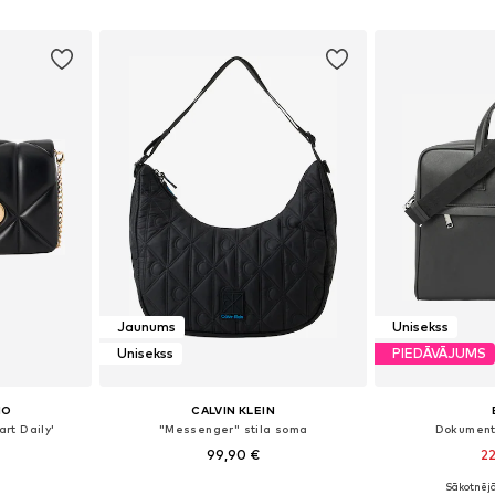
ozam
Pievienot grozam
Pievie
Jaunums
Unisekss
Unisekss
PIEDĀVĀJUMS
NO
CALVIN KLEIN
rt Daily'
"Messenger" stila soma
Dokument
99,90 €
22
Sākotnējā
e Size
Pieejamie izmēri: One Size
Pieejamie 