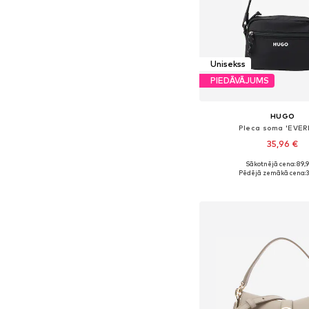
Unisekss
PIEDĀVĀJUMS
HUGO
Pleca soma 'EVER
35,96 €
Sākotnējā cena: 89,
Pieejamie izmēri: On
Pēdējā zemākā cena:
3
Pievienot gr