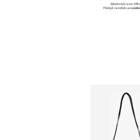
Sākotnējā cena: 299,
Pieejamie izmēri: On
Pēdējā zemākā cena:
269,
Pievienot gr