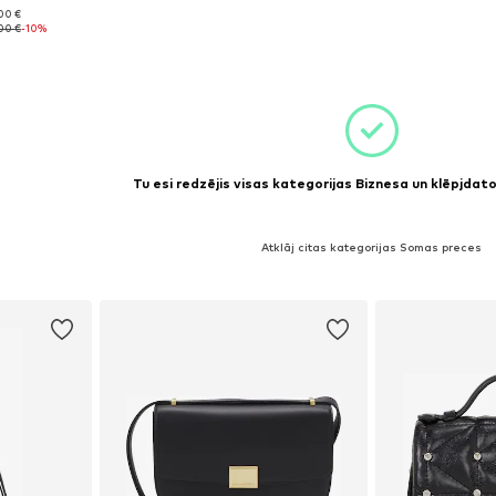
00 €
e Size
00 €
-10%
ozam
Tu esi redzējis visas kategorijas Biznesa un klēpjda
Atklāj citas kategorijas Somas preces