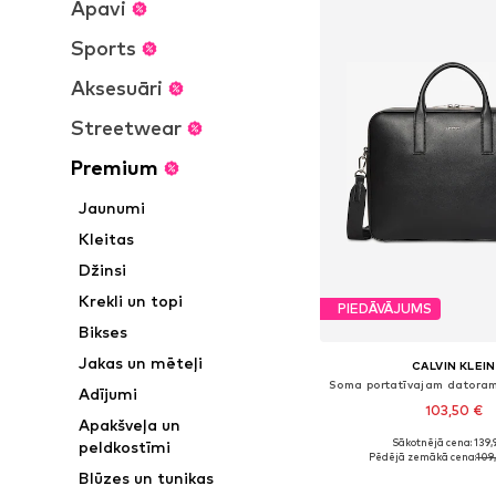
Apavi
Sports
Aksesuāri
Streetwear
Premium
Jaunumi
Kleitas
Džinsi
Krekli un topi
PIEDĀVĀJUMS
Bikses
Jakas un mēteļi
CALVIN KLEIN
Soma portatīvajam datoram
Adījumi
103,50 €
Apakšveļa un
Sākotnējā cena: 139,
peldkostīmi
Pieejamie izmēri: On
Pēdējā zemākā cena:
109
Blūzes un tunikas
Pievienot gr