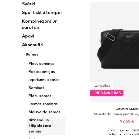
Svārki
Sportiski džemperi
Kombinezoni un
sarafāni
Apavi
Aksesuāri
Somas
Plecu somiņas
Rokassomiņas
Iepirkumu somas
Unisekss
Somiņas
PIEDĀVĀJUMS
Plecu somas
Jostas somiņas
CALVIN KLEIN
Maisveida somas
Standarta Soma portatīv
Biznesa un
92,65 €
klēpjdatoru
Sākotnējā cena: 149,
somas
Pieejamie izmēri: On
Pēdējā zemākā cena:
9