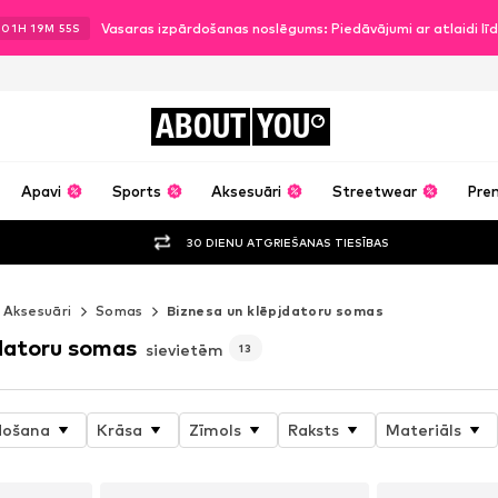
Vasaras izpārdošanas noslēgums: Piedāvājumi ar atlaidi l
.
01
H
19
M
54
S
ABOUT
YOU
Apavi
Sports
Aksesuāri
Streetwear
Pre
30 DIENU ATGRIEŠANAS TIESĪBAS
Aksesuāri
Somas
Biznesa un klēpjdatoru somas
jdatoru somas
sievietēm
13
došana
Krāsa
Zīmols
Raksts
Materiāls