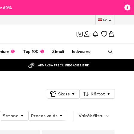
īdz 60%
LV
LV
mium
Top 100
Zīmoli
Iedvesma
APMAKSA PREČU PIEGĀDES BRĪDĪ
Skats
Kārtot
Sezona
Preces veids
Produkta īpašības
Vairāk filtru
Izmērs