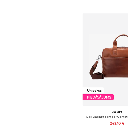
Pievienot gr
Unisekss
PIEDĀVĀJUMS
JOOP!
Dokumentu somas 'Cerrat
242,10 €