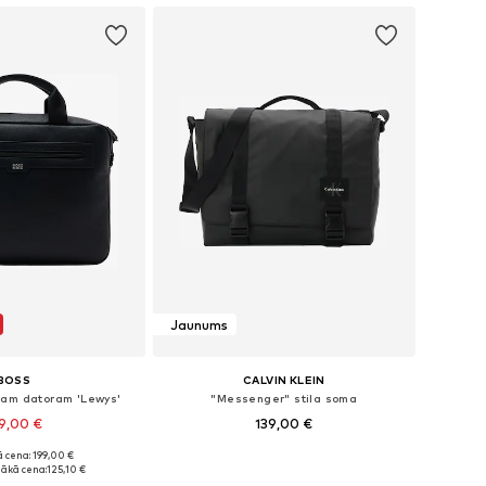
Jaunums
BOSS
CALVIN KLEIN
jam datoram 'Lewys'
"Messenger" stila soma
9,00 €
139,00 €
 cena: 199,00 €
izmēri: One Size
Pieejamie izmēri: One Size
ākā cena:
125,10 €