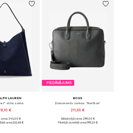
PIEDĀVĀJUMS
ALPH LAUREN
BOSS
er" stila soma
Dokumentu somas 'Northon'
8,10 €
211,65 €
 cena: 345,00 €
Sākotnējā cena: 299,00 €
izmēri: One Size
Pieejamie izmēri: One Size
ākā cena:
262,65 €
Pēdējā zemākā cena:
199,20 €
not grozam
Pievienot grozam