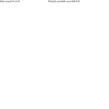
ākā cena:
224,10 €
Pēdējā zemākā cena:
169,15 €
not grozam
Pievienot grozam