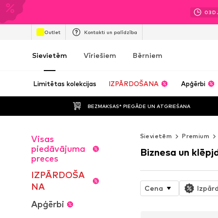
03
D
Outlet
Kontakti un palīdzība
Sievietēm
Vīriešiem
Bērniem
Limitētas kolekcijas
IZPĀRDOŠANA
Apģērbi
BEZMAKSAS* PIEGĀDE UN ATGRIEŠANA
Sievietēm
Premium
Visas
piedāvājuma
Biznesa un klēp
preces
IZPĀRDOŠA
NA
Cena
Izpār
Apģērbi