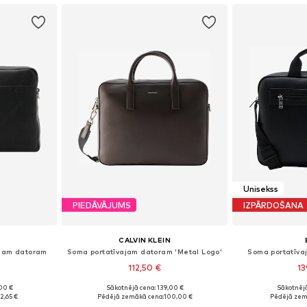
Unisekss
PIEDĀVĀJUMS
IZPĀRDOŠANA
CALVIN KLEIN
ajam datoram
Soma portatīvajam datoram 'Metal Logo'
Soma portatīva
112,50 €
13
00 €
Sākotnējā cena: 139,00 €
Sākotnējā
e Size
Pieejamie izmēri: One Size
Pieejamie 
2,65 €
Pēdējā zemākā cena:
100,00 €
Pēdējā zem