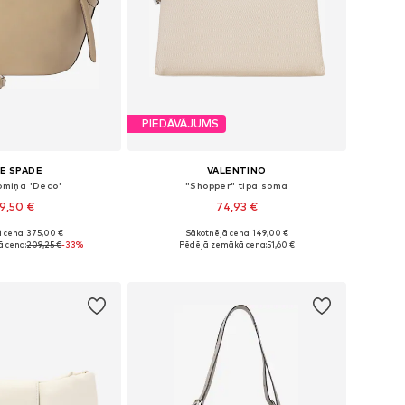
PIEDĀVĀJUMS
E SPADE
VALENTINO
omiņa 'Deco'
"Shopper" tipa soma
9,50 €
74,93 €
 cena: 375,00 €
Sākotnējā cena: 149,00 €
izmēri: One Size
Pieejamie izmēri: One Size
 cena:
209,25 €
-33%
Pēdējā zemākā cena:
51,60 €
not grozam
Pievienot grozam