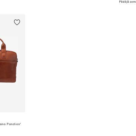
Pēdējā zem
ozam
Pievienot grozam
Pievie
ano Pandion'