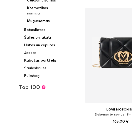
Ceļojumu somas
Pievienot gr
Kosmētikas
somiņa
Mugursomas
Rotaslietas
Šalles un lakati
Hūtes un cepures
Jostas
Kabatas portfelis
Saulesbrilles
Pulksteņi
Top 100
LOVE MOSCHI
Dokumentu somas 'Sma
165,00 €
Pieejamie izmēri: On