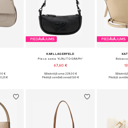
PIEDĀVĀJUMS
PIEDĀVĀJUMS
KARL LAGERFELD
KAT
Pleca soma 'K/AUTOGRAPH'
Rokass
67,60 €
13
00 €
Sākotnējā cena: 229,00 €
Sākotnējā
e Size
Pieejamie izmēri: One Size
Pieejamie 
51,25 €
Pēdējā zemākā cena:
67,60 €
Pēdējā zemākā
ozam
Pievienot grozam
Pievie