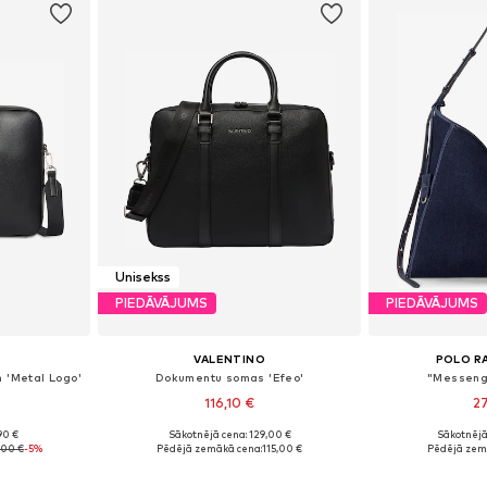
Unisekss
PIEDĀVĀJUMS
PIEDĀVĀJUMS
VALENTINO
POLO R
 'Metal Logo'
Dokumentu somas 'Efeo'
"Messeng
116,10 €
27
90 €
Sākotnējā cena: 129,00 €
Sākotnējā
e Size
Pieejamie izmēri: One Size
Pieejamie 
,00 €
-5%
Pēdējā zemākā cena:
115,00 €
Pēdējā zem
ozam
Pievienot grozam
Pievie