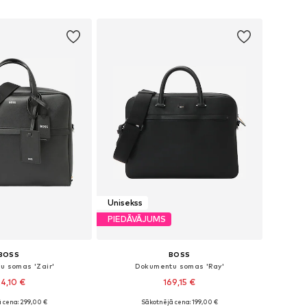
not grozam
Pievienot grozam
Unisekss
PIEDĀVĀJUMS
BOSS
BOSS
u somas 'Zair'
Dokumentu somas 'Ray'
4,10 €
169,15 €
 cena: 299,00 €
Sākotnējā cena: 199,00 €
izmēri: One Size
Pieejamie izmēri: One Size