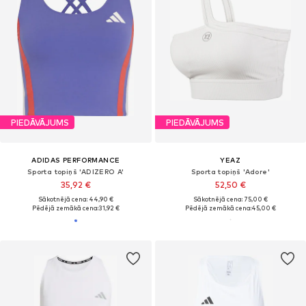
PIEDĀVĀJUMS
PIEDĀVĀJUMS
ADIDAS PERFORMANCE
YEAZ
Sporta topiņš 'ADIZERO A'
Sporta topiņš 'Adore'
35,92 €
52,50 €
Sākotnējā cena: 44,90 €
Sākotnējā cena: 75,00 €
Pēdējā zemākā cena:
31,92 €
Pēdējā zemākā cena:
45,00 €