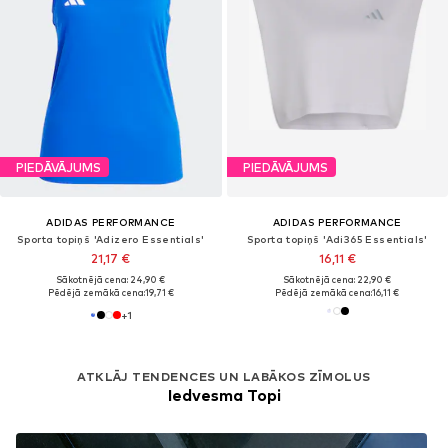
PIEDĀVĀJUMS
PIEDĀVĀJUMS
ADIDAS PERFORMANCE
ADIDAS PERFORMANCE
Sporta topiņš 'Adizero Essentials'
Sporta topiņš 'Adi365 Essentials'
21,17 €
16,11 €
Sākotnējā cena: 24,90 €
Sākotnējā cena: 22,90 €
Pēdējā zemākā cena:
19,71 €
Pēdējā zemākā cena:
16,11 €
+
1
ATKLĀJ TENDENCES UN LABĀKOS ZĪMOLUS
Iedvesma Topi