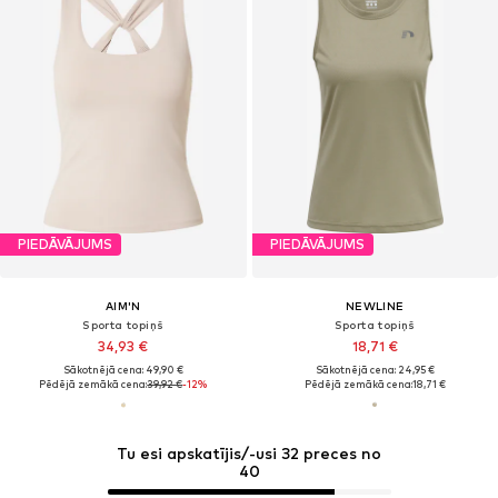
PIEDĀVĀJUMS
PIEDĀVĀJUMS
AIM'N
NEWLINE
Sporta topiņš
Sporta topiņš
34,93 €
18,71 €
Sākotnējā cena: 49,90 €
Sākotnējā cena: 24,95 €
Pēdējā zemākā cena:
39,92 €
-12%
Pēdējā zemākā cena:
18,71 €
Tu esi apskatījis/-usi 32 preces no
40