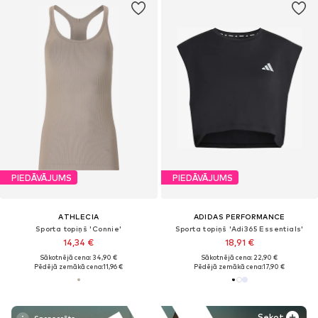
PIEDĀVĀJUMS
PIEDĀVĀJUMS
ATHLECIA
ADIDAS PERFORMANCE
Sporta topiņš 'Connie'
Sporta topiņš 'Adi365 Essentials'
14,34 €
18,91 €
Sākotnējā cena: 34,90 €
Sākotnējā cena: 22,90 €
Pēdējā zemākā cena:
11,96 €
Pēdējā zemākā cena:
17,90 €
Sekot