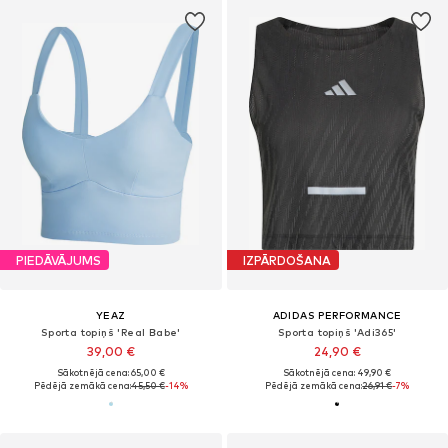
PIEDĀVĀJUMS
IZPĀRDOŠANA
YEAZ
ADIDAS PERFORMANCE
Sporta topiņš 'Real Babe'
Sporta topiņš 'Adi365'
39,00 €
24,90 €
Sākotnējā cena: 65,00 €
Sākotnējā cena: 49,90 €
Pēdējā zemākā cena:
45,50 €
-14%
Pēdējā zemākā cena:
26,91 €
-7%