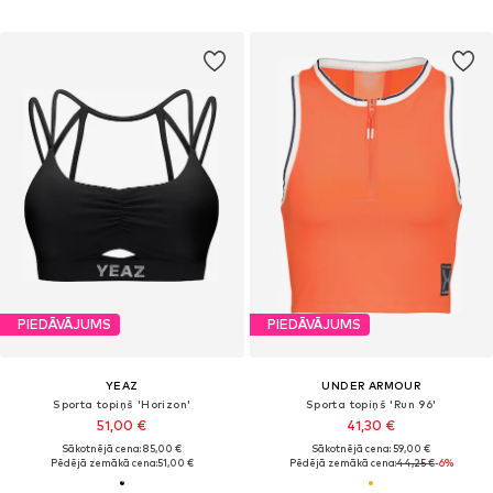
PIEDĀVĀJUMS
PIEDĀVĀJUMS
YEAZ
UNDER ARMOUR
Sporta topiņš 'Horizon'
Sporta topiņš 'Run 96'
51,00 €
41,30 €
Sākotnējā cena: 85,00 €
Sākotnējā cena: 59,00 €
Pēdējā zemākā cena:
51,00 €
Pēdējā zemākā cena:
44,25 €
-6%