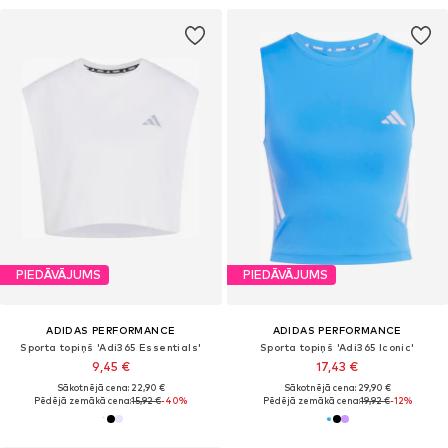
PIEDĀVĀJUMS
PIEDĀVĀJUMS
ADIDAS PERFORMANCE
ADIDAS PERFORMANCE
Sporta topiņš 'Adi365 Essentials'
Sporta topiņš 'Adi365 Iconic'
9,45 €
17,43 €
Sākotnējā cena: 22,90 €
Sākotnējā cena: 29,90 €
Pēdējā zemākā cena:
15,92 €
-40%
Pēdējā zemākā cena:
19,92 €
-12%