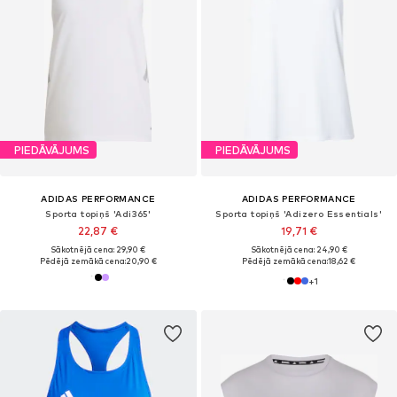
PIEDĀVĀJUMS
PIEDĀVĀJUMS
ADIDAS PERFORMANCE
ADIDAS PERFORMANCE
Sporta topiņš 'Adi365'
Sporta topiņš 'Adizero Essentials'
22,87 €
19,71 €
Sākotnējā cena: 29,90 €
Sākotnējā cena: 24,90 €
Pēdējā zemākā cena:
20,90 €
Pēdējā zemākā cena:
18,62 €
+
1