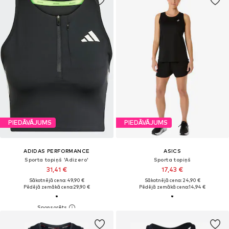
PIEDĀVĀJUMS
PIEDĀVĀJUMS
ADIDAS PERFORMANCE
ASICS
Sporta topiņš 'Adizero'
Sporta topiņš
31,41 €
17,43 €
Sākotnējā cena: 49,90 €
Sākotnējā cena: 24,90 €
Pēdējā zemākā cena:
29,90 €
Pēdējā zemākā cena:
14,94 €