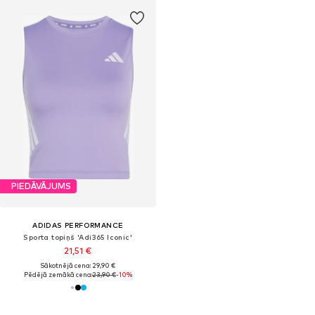
PIEDĀVĀJUMS
ADIDAS PERFORMANCE
Sporta topiņš 'Adi365 Iconic'
21,51 €
Sākotnējā cena: 29,90 €
Pēdējā zemākā cena:
23,90 €
-10%