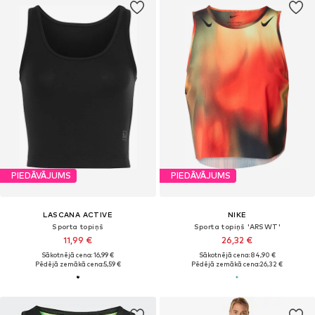
PIEDĀVĀJUMS
PIEDĀVĀJUMS
LASCANA ACTIVE
NIKE
Sporta topiņš
Sporta topiņš 'ARSWT'
11,99 €
26,32 €
Sākotnējā cena: 16,99 €
Sākotnējā cena: 84,90 €
Pēdējā zemākā cena:
5,59 €
Pēdējā zemākā cena:
26,32 €