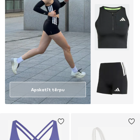
Apskatīt tērpu