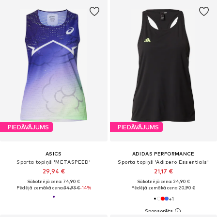
PIEDĀVĀJUMS
PIEDĀVĀJUMS
ASICS
ADIDAS PERFORMANCE
Sporta topiņš 'METASPEED'
Sporta topiņš 'Adizero Essentials'
29,94 €
21,17 €
Sākotnējā cena: 74,90 €
Sākotnējā cena: 24,90 €
Pēdējā zemākā cena:
34,93 €
-14%
Pēdējā zemākā cena:
20,90 €
+
1