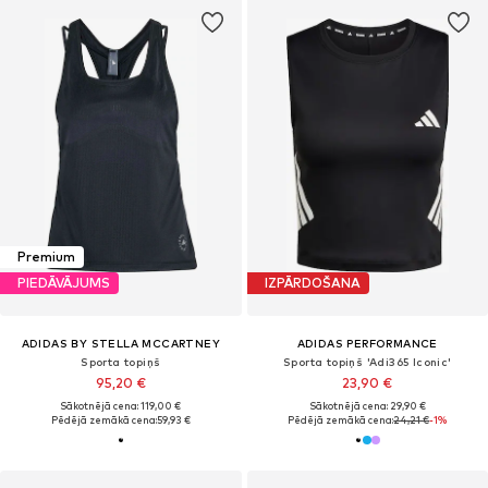
Premium
PIEDĀVĀJUMS
IZPĀRDOŠANA
ADIDAS BY STELLA MCCARTNEY
ADIDAS PERFORMANCE
Sporta topiņš
Sporta topiņš 'Adi365 Iconic'
95,20 €
23,90 €
Sākotnējā cena: 119,00 €
Sākotnējā cena: 29,90 €
Pēdējā zemākā cena:
59,93 €
Pēdējā zemākā cena:
24,21 €
-1%