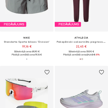
PIEDĀVĀJUMS
PIEDĀVĀJUMS
NIKE
ATHLECIA
Standarta Sporta bikses 'Division'
Pakapēniski sašaurināts piegriezums Sporta bikses 'Jillnana V2'
19,16 €
22,45 €
Sākotnējā cena: 69,90 €
Sākotnējā cena: 59,90 €
Pēdējā zemākā cena:
19,16 €
Pēdējā zemākā cena:
24,43 €
-8%