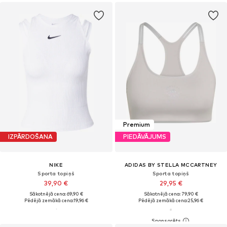
Premium
IZPĀRDOŠANA
PIEDĀVĀJUMS
NIKE
ADIDAS BY STELLA MCCARTNEY
Sporta topiņš
Sporta topiņš
39,90 €
29,95 €
Sākotnējā cena: 69,90 €
Sākotnējā cena: 79,90 €
Pēdējā zemākā cena:
19,96 €
Pēdējā zemākā cena:
25,96 €