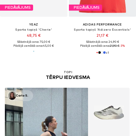
PIEDĀVĀJUMS
PIEDĀVĀJUMS
YEAZ
ADIDAS PERFORMANCE
Sporta topiņš 'Cherie'
Sporta topiņš 'Adizero Essentials'
48,75 €
21,17 €
Sākotnējā cena: 75,00 €
Sākotnējā cena: 24,90 €
Pēdējā zemākā cena:
45,00 €
Pēdējā zemākā cena:
21,90 €
-3%
+
1
TOPI
TĒRPU IEDVESMA
Carla S.