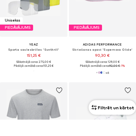
Unisekss
PIEDĀVĀJUMS
PIEDĀVĀJUMS
YEAZ
ADIDAS PERFORMANCE
Sporta saulesbrilles 'Sunthrill'
Skriešanas apavi 'Supernova Glide'
151,25 €
90,30 €
Sākotnējā cena: 275,00 €
Sākotnējā cena: 129,00 €
Pēdējā zemākā cena:
151,25 €
Pēdējā zemākā cena:
92,00 €
-1%
+
6
Filtrēt un kārtot