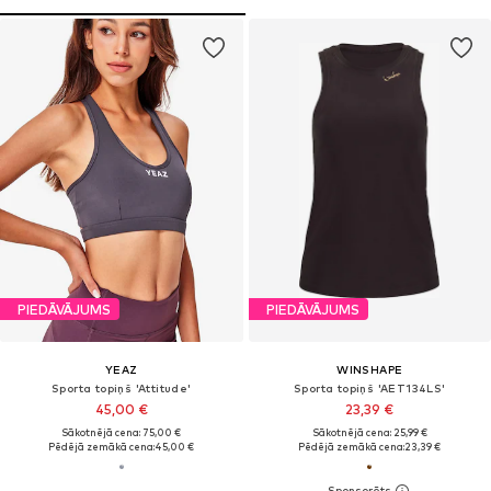
PIEDĀVĀJUMS
PIEDĀVĀJUMS
YEAZ
WINSHAPE
Sporta topiņš 'Attitude'
Sporta topiņš 'AET134LS'
45,00 €
23,39 €
Sākotnējā cena: 75,00 €
Sākotnējā cena: 25,99 €
Pēdējā zemākā cena:
45,00 €
Pēdējā zemākā cena:
23,39 €