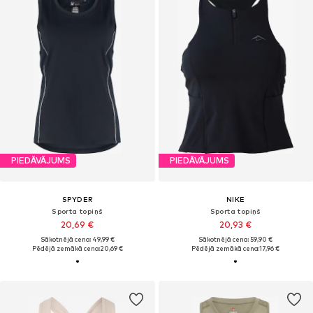
PIEDĀVĀJUMS
PIEDĀVĀJUMS
SPYDER
NIKE
Sporta topiņš
Sporta topiņš
20,69 €
20,93 €
Sākotnējā cena: 49,99 €
Sākotnējā cena: 59,90 €
Pēdējā zemākā cena:
20,69 €
Pēdējā zemākā cena:
17,96 €