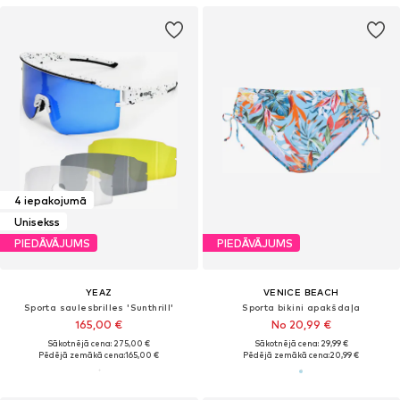
4 iepakojumā
Unisekss
PIEDĀVĀJUMS
PIEDĀVĀJUMS
YEAZ
VENICE BEACH
Sporta saulesbrilles 'Sunthrill'
Sporta bikini apakšdaļa
165,00 €
No 20,99 €
Sākotnējā cena: 275,00 €
Sākotnējā cena: 29,99 €
Pēdējā zemākā cena:
165,00 €
Pēdējā zemākā cena:
20,99 €