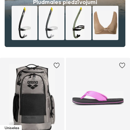
Pludmales piedzīvojumi
Unisekss