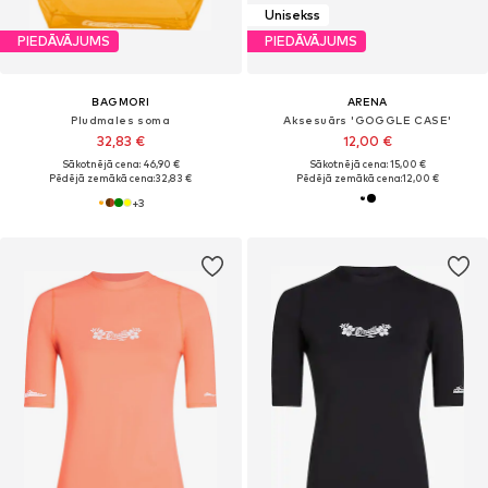
Unisekss
PIEDĀVĀJUMS
PIEDĀVĀJUMS
BAGMORI
ARENA
Pludmales soma
Aksesuārs 'GOGGLE CASE'
32,83 €
12,00 €
Sākotnējā cena: 46,90 €
Sākotnējā cena: 15,00 €
Pēdējā zemākā cena:
32,83 €
Pēdējā zemākā cena:
12,00 €
+
3