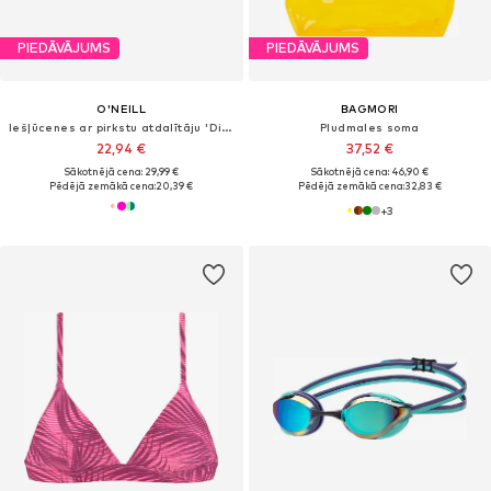
PIEDĀVĀJUMS
PIEDĀVĀJUMS
O'NEILL
BAGMORI
Iešļūcenes ar pirkstu atdalītāju 'Ditsy Sun'
Pludmales soma
22,94 €
37,52 €
Sākotnējā cena: 29,99 €
Sākotnējā cena: 46,90 €
Pēdējā zemākā cena:
20,39 €
Pēdējā zemākā cena:
32,83 €
+
3