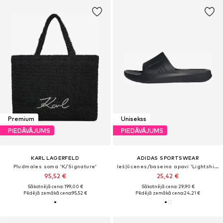
Premium
Unisekss
PIEDĀVĀJUMS
PIEDĀVĀJUMS
KARL LAGERFELD
ADIDAS SPORTSWEAR
Pludmales soma 'K/Signature'
Iešļūcenes/baseina apavi 'Lightshift'
95,52 €
25,42 €
Sākotnējā cena: 199,00 €
Sākotnējā cena: 29,90 €
Pēdējā zemākā cena:
95,52 €
Pēdējā zemākā cena:
24,21 €