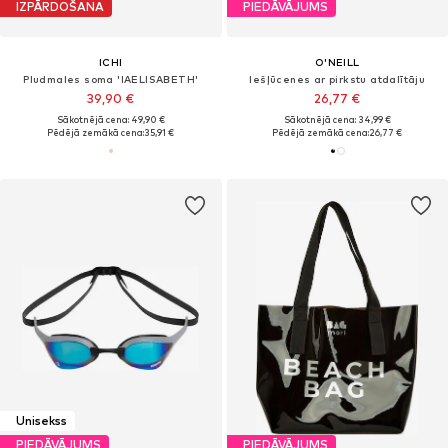
IZPĀRDOŠANA
PIEDĀVĀJUMS
ICHI
O'NEILL
Pludmales soma 'IAELISABETH'
Iešļūcenes ar pirkstu atdalītāju
39,90 €
26,77 €
Sākotnējā cena: 49,90 €
Sākotnējā cena: 34,99 €
Pēdējā zemākā cena:
35,91 €
Pēdējā zemākā cena:
26,77 €
Unisekss
PIEDĀVĀJUMS
PIEDĀVĀJUMS