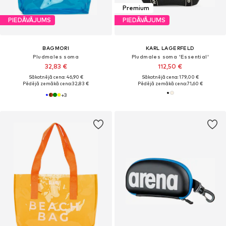
Premium
PIEDĀVĀJUMS
PIEDĀVĀJUMS
BAGMORI
KARL LAGERFELD
Pludmales soma
Pludmales soma 'Essential'
32,83 €
112,50 €
Sākotnējā cena: 46,90 €
Sākotnējā cena: 179,00 €
Pēdējā zemākā cena:
32,83 €
Pēdējā zemākā cena:
71,60 €
+
3