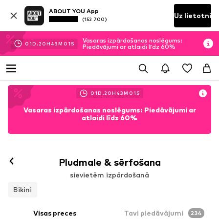
ABOUT YOU App
Uz lietotni
(152 700)
Vasaras izpārdošanas noslēgums:
01
D.
20
H
43
M
00
S
Piedāvājumi ar atlaidi līdz 60%
01
D.
20
H
43
M
00
S
Vasaras izpārdošanas noslēgums: Piedāvājumi ar
atlaidi līdz 60%
Pludmale & sērfošana
sievietēm izpārdošanā
Bikini
Visas preces
Tavi piedāvājumi
234