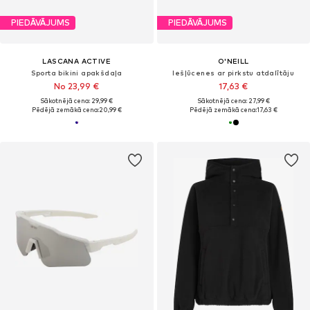
PIEDĀVĀJUMS
PIEDĀVĀJUMS
LASCANA ACTIVE
O'NEILL
Sporta bikini apakšdaļa
Iešļūcenes ar pirkstu atdalītāju
No 23,99 €
17,63 €
Sākotnējā cena: 29,99 €
Sākotnējā cena: 27,99 €
Pēdējā zemākā cena:
20,99 €
Pēdējā zemākā cena:
17,63 €