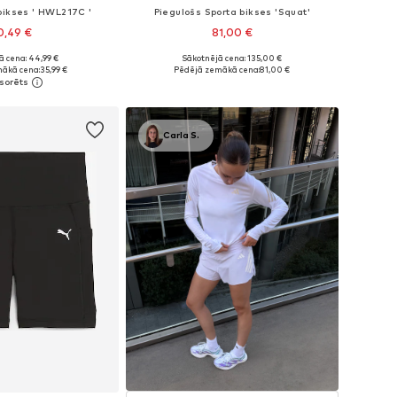
bikses ' HWL217C '
Piegulošs Sporta bikses 'Squat'
0,49 €
81,00 €
ā cena: 44,99 €
Sākotnējā cena: 135,00 €
ri: S, M, L, XL, XXL
Pieejamie izmēri: XXS, XS, S, M, XXL
ākā cena:
35,99 €
Pēdējā zemākā cena:
81,00 €
not grozam
Pievienot grozam
Carla S.