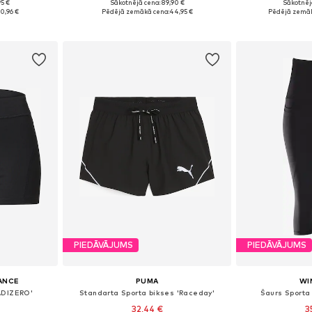
95 €
Sākotnējā cena: 89,90 €
Sākotnēj
 M, L, XL
Pieejamie izmēri: XS, S, M, L
Pieejamie izmē
0,96 €
Pēdējā zemākā cena:
44,95 €
Pēdējā zemāk
ozam
Pievienot grozam
Pievie
PIEDĀVĀJUMS
PIEDĀVĀJUMS
ANCE
PUMA
WI
'ADIZERO'
Standarta Sporta bikses 'Raceday'
Šaurs Sporta
32,44 €
3