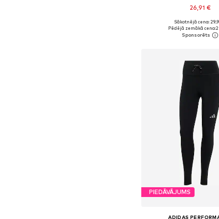
26,91 €
Sākotnējā cena: 29,
Pieejamie izmēri: S, M
Pēdējā zemākā cena:
2
Pievienot gr
PIEDĀVĀJUMS
ADIDAS PERFORM