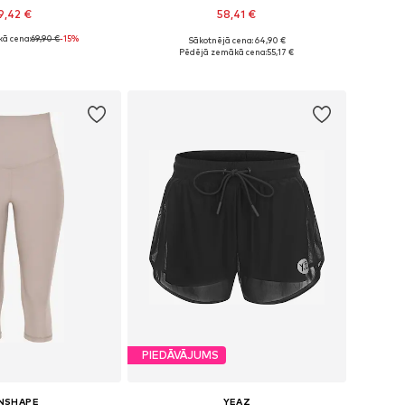
9,42 €
58,41 €
ā cena:
69,90 €
-15%
Sākotnējā cena: 64,90 €
mēri: XS, S, M, L
Pieejamie izmēri: XS, S, M, L, XL
Pēdējā zemākā cena:
55,17 €
not grozam
Pievienot grozam
PIEDĀVĀJUMS
NSHAPE
YEAZ