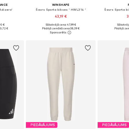
ANCE
WINSHAPE
Adizero'
Šaurs Sporta bikses ' HWL314 '
Šaurs Sporta bi
43,19 €
3
90 €
Sākotnējā cena: 47,99 €
Sākotnēj
zmēros
Pieejamie izmēri: XS, S, M, L, XL, XXL
0,72 €
Pēdējā zemākā cena:
38,39 €
Pēdējā ze
ozam
Pievienot grozam
Pievie
PIEDĀVĀJUMS
PIEDĀVĀJUMS