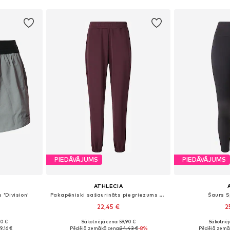
PIEDĀVĀJUMS
PIEDĀVĀJUMS
ATHLECIA
 'Division'
Pakapēniski sašaurināts piegriezums Sporta bikses 'Jillnana V2'
Šaurs S
22,45 €
2
90 €
Sākotnējā cena: 59,90 €
Sākotnēj
M, L, XL
Pieejams daudzos izmēros
Pieejamie izmē
19,16 €
Pēdējā zemākā cena:
24,43 €
-8%
Pēdējā zemā