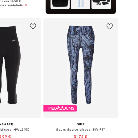
ā cena: 84,90 €
ri: XS, S, M, L, XL
ā cena:
34,74 €
-8%
not grozam
PIEDĀVĀJUMS
NSHAPE
NIKE
 bikses 'HWL215C'
Šaurs Sporta bikses 'SWIFT'
5,99 €
31,74 €