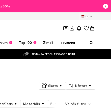
īdz 60%
LV
LV
mium
Top 100
Zīmoli
Iedvesma
APMAKSA PREČU PIEGĀDES BRĪDĪ
Sekot
Skats
Kārtot
pašības
Materiāls
Funkcijas
Vairāk filtru
Garums