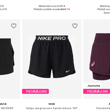
90 €
Sākotnējā cena: 64,90 €
Sākotnēj
 M, L, XL
Pieejamie izmēri: XS x Klasisks piegriezums, S x Klasisks piegriezums, M x Klasisks piegriezums, L x Klasisks piegriezums
Pieejamie izmē
4,21 €
Pēdējā zemākā cena:
34,93 €
-7%
Pēdējā zem
ozam
Pievienot grozam
Pievie
Jaunums
PIEDĀVĀJUMS
PIEDĀVĀJUMS
ANCE
NIKE
 'ADIZERO'
Vaļīgs piegriezums Sporta bikses 'NP'
Standarta