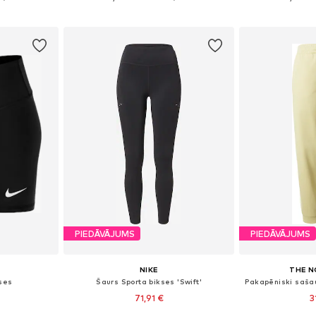
ozam
Pievienot grozam
Pievie
PIEDĀVĀJUMS
PIEDĀVĀJUMS
NIKE
THE N
kses
Šaurs Sporta bikses 'Swift'
71,91 €
3