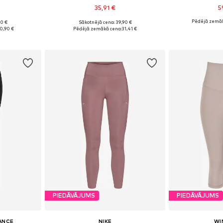
35,91 €
5
Pēdējā zemāk
90 €
Sākotnējā cena: 39,90 €
, L, XL
Pieejamie izmēri: XS, S, M, L, XL
Pieejamie iz
0,90 €
Pēdējā zemākā cena:
31,41 €
ozam
Pievienot grozam
Pievie
PIEDĀVĀJUMS
PIEDĀVĀJUMS
ANCE
NIKE
WI