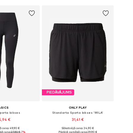
PIEDĀVĀJUMS
ASICS
ONLY PLAY
porta bikses
Standarta Sporta bikses 'MILA'
5,94 €
31,41 €
ā cena: 49,90 €
Sākotnējā cena: 34,90 €
ri: XS, S, M, L, XL
Pieejamie izmēri: XS, S, M, L, XL
kā cena:
27,93 €
-7%
Pēdējā zemākā cena:
29,90 €