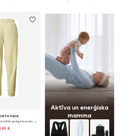
not grozam
Pievienot grozam
Aktīva un enerģiska
mamma
ORTH FACE
Pakapēniski sašaurināts piegriezums Sporta bikses 'MOUNTAIN ATHLETICS'
1,85 €