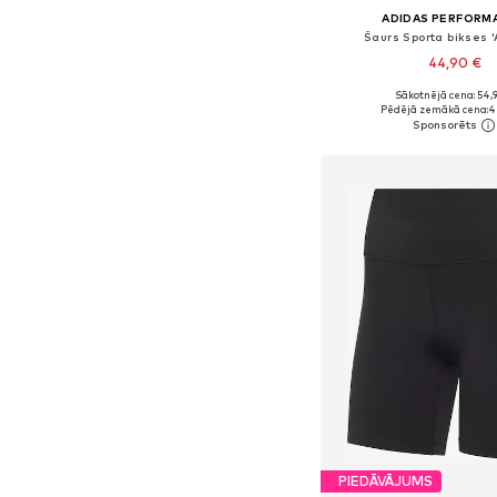
ADIDAS PERFORM
Šaurs Sporta bikses '
44,90 €
Sākotnējā cena: 54,
Pieejams daudzos i
Pēdējā zemākā cena:
4
Pievienot gr
PIEDĀVĀJUMS