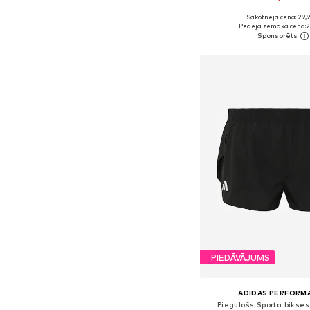
Sākotnējā cena: 29,
Pieejamie izmēri: XS, S,
Pēdējā zemākā cena:
2
Pievienot gr
PIEDĀVĀJUMS
ADIDAS PERFORM
Piegulošs Sporta bikses