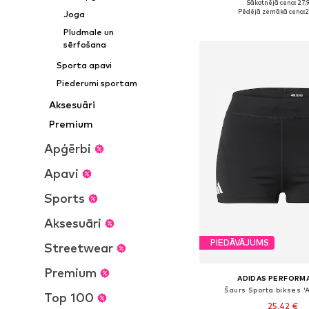
Sākotnējā cena: 27,
Pieejamie izmēri: XS, S,
Pēdējā zemākā cena:
2
Joga
Pievienot gr
Pludmale un
sērfošana
Sporta apavi
Piederumi sportam
Aksesuāri
Premium
Apģērbi
Apavi
Sports
Aksesuāri
PIEDĀVĀJUMS
Streetwear
Premium
ADIDAS PERFORM
Šaurs Sporta bikses 
Top 100
25,42 €