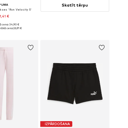
Skatīt tērpu
PUMA
kses 'Run Velocity 5'
1,41 €
ā cena: 34,90 €
Pieejamie izmēri: XS x Klasisks piegriezums, S x Klasisks piegriezums, M x Klasisks piegriezums, L x Klasisks piegriezums, XL x Klasisks piegriezums
mākā cena:
26,91 €
not grozam
IZPĀRDOŠANA