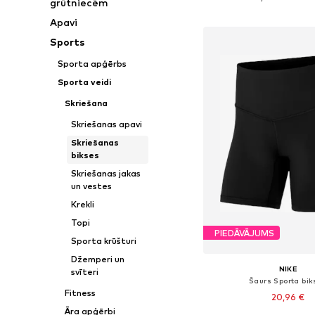
grūtniecēm
Pievienot gr
Apavi
Sports
Sporta apģērbs
Sporta veidi
Skriešana
Skriešanas apavi
Skriešanas
bikses
Skriešanas jakas
un vestes
Krekli
Topi
PIEDĀVĀJUMS
Sporta krūšturi
Džemperi un
NIKE
svīteri
Šaurs Sporta bi
Fitness
20,96 €
Āra apģērbi