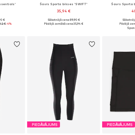
ssentials'
Šaurs Sporta bikses 'SWIFT'
Šaurs Sporta 
35,94 €
4
90 €
Sākotnējā cena: 89,90 €
Sākotnēj
Pieejamie izmēri: XS x Klasisks piegriezums, S x Klasisks piegriezums, M x Klasisks piegriezums, L x Klasisks piegriezums, XL x Klasisks piegriezums
Pieejamie izmēri: XS, S, M, L, XL
Pieejamie izmē
42 €
-4%
Pēdējā zemākā cena:
35,94 €
Pēdējā zem
ozam
Pievienot grozam
Pievie
PIEDĀVĀJUMS
PIEDĀVĀJUMS