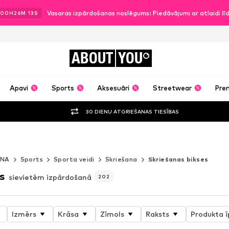
Vasaras izpārdošanas noslēgums: Piedāvājumi ar atlaidi l
00
H
26
M
11
S
ABOUT
YOU
Apavi
Sports
Aksesuāri
Streetwear
Pre
30 DIENU ATGRIEŠANAS TIESĪBAS
ANA
Sports
Sporta veidi
Skriešana
Skriešanas bikses
s
sievietēm izpārdošanā
202
Izmērs
Krāsa
Zīmols
Raksts
Produkta ī