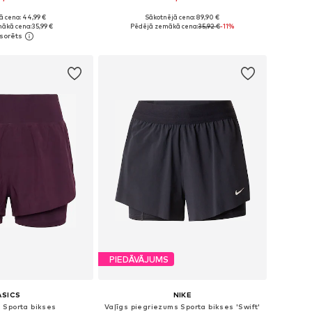
ā cena: 44,99 €
Sākotnējā cena: 89,90 €
ri: XS, S, M, L, XL
Pieejamie izmēri: S, M, L
ākā cena:
35,99 €
Pēdējā zemākā cena:
35,92 €
-11%
not grozam
Pievienot grozam
PIEDĀVĀJUMS
ASICS
NIKE
 Sporta bikses
Vaļīgs piegriezums Sporta bikses 'Swift'