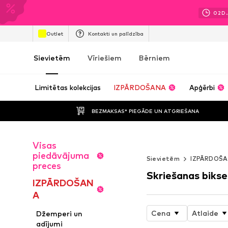
02
D.
Outlet
Kontakti un palīdzība
Sievietēm
Vīriešiem
Bērniem
Limitētas kolekcijas
IZPĀRDOŠANA
Apģērbi
BEZMAKSAS* PIEGĀDE UN ATGRIEŠANA
Visas
WORK IT
piedāvājuma
Sievietēm
IZPĀRDOŠ
preces
Skriešanas bikse
IZPĀRDOŠAN
A
Cena
Atlaide
Džemperi un
adījumi