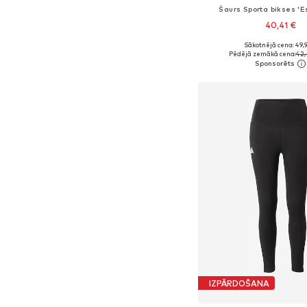
Šaurs Sporta bikses 'E
40,41 €
Sākotnējā cena: 49,
Pēdējā zemākā cena:
42,
Pievienot gr
IZPĀRDOŠANA