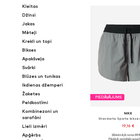
Kleitas
Džinsi
Jakas
Mēteļi
Krekli un topi
Bikses
Apakšveļa
Svārki
Blūzes un tunikas
Ikdienas džemperi
Žaketes
PIEDĀVĀJUMS
Peldkostīmi
Kombinezoni un
NIKE
sarafāni
Standarta Sporta bikses
19,16 €
Lieli izmēri
Apģērbs
Sākotnējā cena: 69,
Pieejamie izmēri: XS, 
Pēdējā zemākā cena: