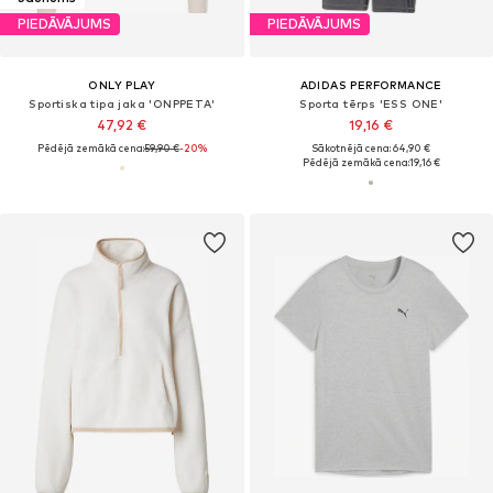
PIEDĀVĀJUMS
PIEDĀVĀJUMS
ONLY PLAY
ADIDAS PERFORMANCE
Sportiska tipa jaka 'ONPPETA'
Sporta tērps 'ESS ONE'
47,92 €
19,16 €
Pēdējā zemākā cena:
59,90 €
-20%
Sākotnējā cena: 64,90 €
Pēdējā zemākā cena:
19,16 €