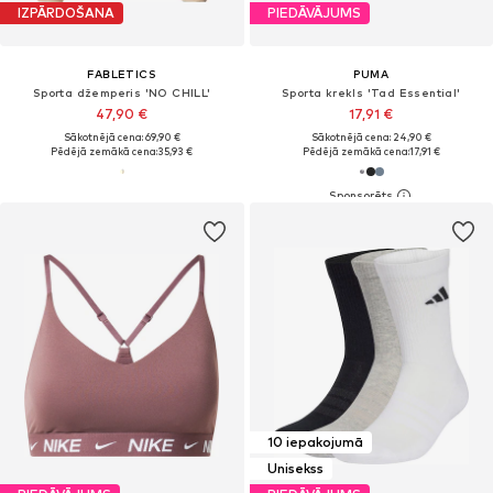
IZPĀRDOŠANA
PIEDĀVĀJUMS
FABLETICS
PUMA
Sporta džemperis 'NO CHILL'
Sporta krekls 'Tad Essential'
47,90 €
17,91 €
Sākotnējā cena: 69,90 €
Sākotnējā cena: 24,90 €
Pēdējā zemākā cena:
35,93 €
Pēdējā zemākā cena:
17,91 €
10 iepakojumā
Unisekss