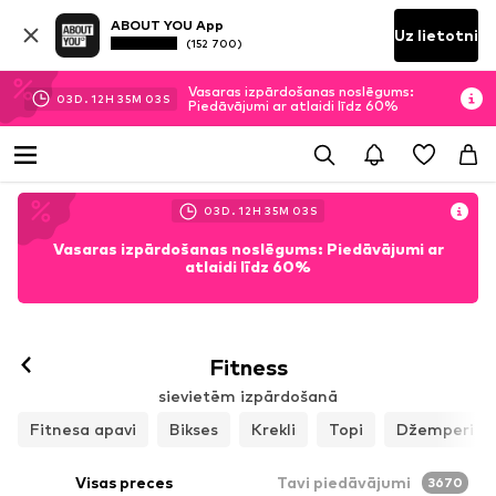
ABOUT YOU App
Uz lietotni
(152 700)
Vasaras izpārdošanas noslēgums:
03
D.
12
H
35
M
01
S
Piedāvājumi ar atlaidi līdz 60%
03
D.
12
H
35
M
01
S
Vasaras izpārdošanas noslēgums: Piedāvājumi ar
atlaidi līdz 60%
Sekot
Fitness
sievietēm izpārdošanā
Fitnesa apavi
Bikses
Krekli
Topi
Džemperi un 
Visas preces
Tavi piedāvājumi
3670