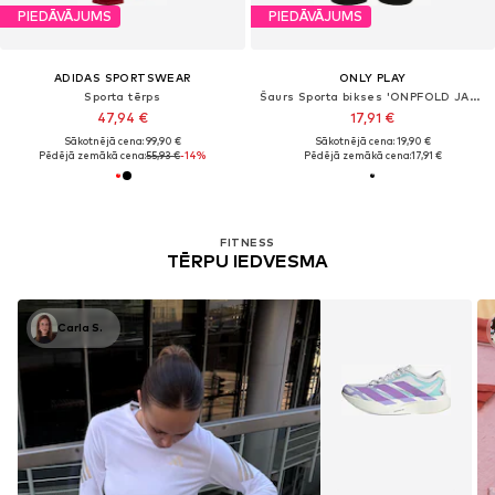
PIEDĀVĀJUMS
PIEDĀVĀJUMS
ADIDAS SPORTSWEAR
ONLY PLAY
Sporta tērps
Šaurs Sporta bikses 'ONPFOLD JAZZ'
47,94 €
17,91 €
Sākotnējā cena: 99,90 €
Sākotnējā cena: 19,90 €
Pēdējā zemākā cena:
55,93 €
-14%
Pēdējā zemākā cena:
17,91 €
FITNESS
TĒRPU IEDVESMA
Carla S.