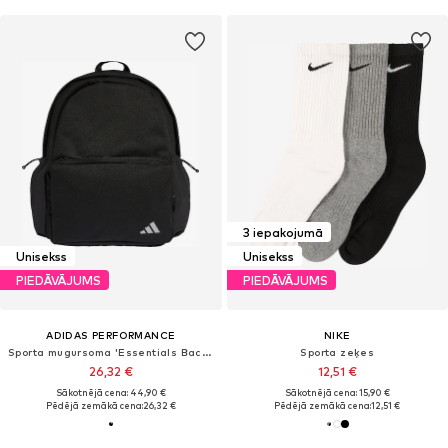
3 iepakojumā
Unisekss
Unisekss
PIEDĀVĀJUMS
PIEDĀVĀJUMS
ADIDAS PERFORMANCE
NIKE
Sporta mugursoma 'Essentials Back To School'
Sporta zeķes
26,32 €
12,51 €
Sākotnējā cena: 44,90 €
Sākotnējā cena: 15,90 €
Pēdējā zemākā cena:
26,32 €
Pēdējā zemākā cena:
12,51 €