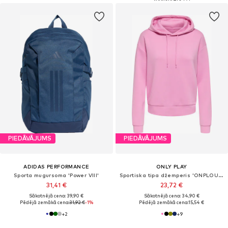
PIEDĀVĀJUMS
PIEDĀVĀJUMS
ADIDAS PERFORMANCE
ONLY PLAY
Sporta mugursoma 'Power VIII'
Sportiska tipa džemperis 'ONPLOUNGE'
31,41 €
23,72 €
Sākotnējā cena: 39,90 €
Sākotnējā cena: 34,90 €
Pēdējā zemākā cena:
31,92 €
-1%
Pēdējā zemākā cena:
15,54 €
+
2
+
9