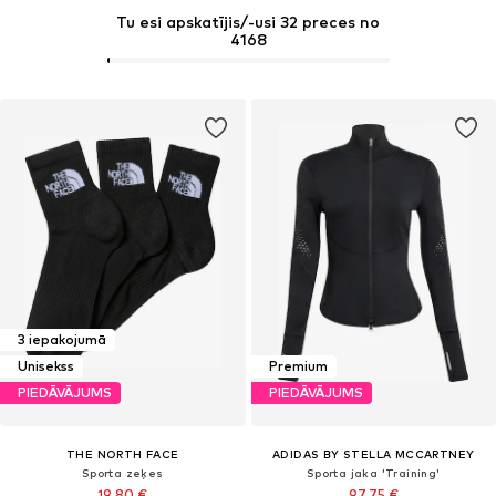
Tu esi apskatījis/-usi 32 preces no
4168
3 iepakojumā
Unisekss
Premium
PIEDĀVĀJUMS
PIEDĀVĀJUMS
THE NORTH FACE
ADIDAS BY STELLA MCCARTNEY
Sporta zeķes
Sporta jaka 'Training'
19,80 €
97,75 €