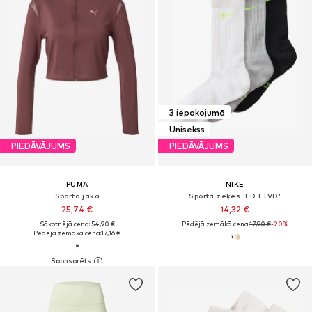
3 iepakojumā
Unisekss
PIEDĀVĀJUMS
PIEDĀVĀJUMS
PUMA
NIKE
Sporta jaka
Sporta zeķes 'ED ELVD'
25,74 €
14,32 €
Sākotnējā cena: 54,90 €
Pēdējā zemākā cena:
17,90 €
-20%
Pēdējā zemākā cena:
17,16 €