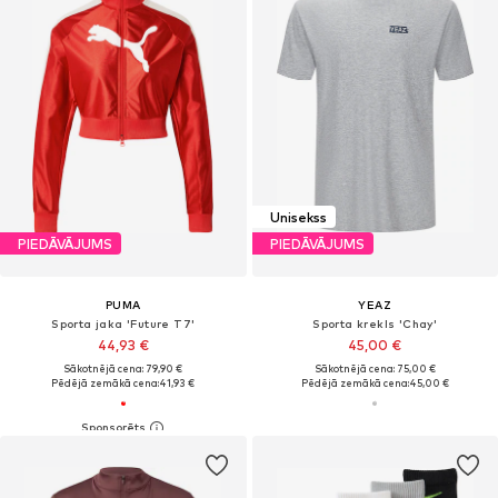
Unisekss
PIEDĀVĀJUMS
PIEDĀVĀJUMS
PUMA
YEAZ
Sporta jaka 'Future T7'
Sporta krekls 'Chay'
44,93 €
45,00 €
Sākotnējā cena: 79,90 €
Sākotnējā cena: 75,00 €
Pēdējā zemākā cena:
41,93 €
Pēdējā zemākā cena:
45,00 €