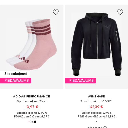
3 iepakojumā
PIEDĀVĀJUMS
PIEDĀVĀJUMS
ADIDAS PERFORMANCE
WINSHAPE
Sporta zeķes 'Ess'
Sporta jaka 'J009C'
10,97 €
42,39 €
Sākotnējā cena: 12,90 €
Sākotnējā cena: 52,99 €
Pēdējā zemākā cena:
9,27 €
Pēdējā zemākā cena:
42,39 €