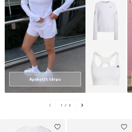
Apskatīt tērpu
1
/
3