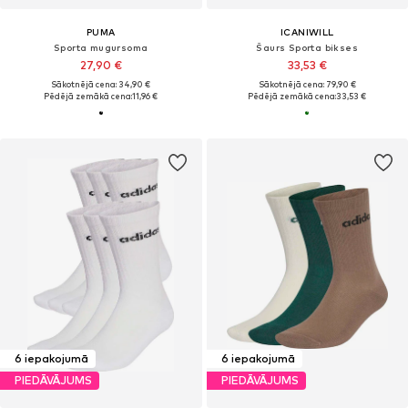
PUMA
ICANIWILL
Sporta mugursoma
Šaurs Sporta bikses
27,90 €
33,53 €
Sākotnējā cena: 34,90 €
Sākotnējā cena: 79,90 €
Pēdējā zemākā cena:
11,96 €
Pēdējā zemākā cena:
33,53 €
6 iepakojumā
6 iepakojumā
PIEDĀVĀJUMS
PIEDĀVĀJUMS