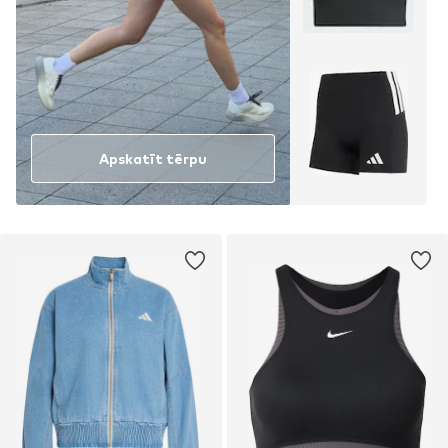
Apskatīt tērpu