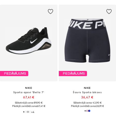
PIEDĀVĀJUMS
PIEDĀVĀJUMS
NIKE
NIKE
Sporta apavi 'Bella 7'
Šaurs Sporta bikses
67,41 €
36,47 €
Sākotnējā cena: 89,90 €
Sākotnējā cena: 42,90 €
Pēdējā zemākā cena:
67,41 €
Pēdējā zemākā cena:
26,91 €
+
4