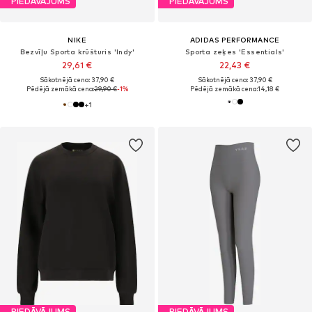
PIEDĀVĀJUMS
PIEDĀVĀJUMS
NIKE
ADIDAS PERFORMANCE
Bezvīļu Sporta krūšturis 'Indy'
Sporta zeķes 'Essentials'
29,61 €
22,43 €
Sākotnējā cena: 37,90 €
Sākotnējā cena: 37,90 €
Pēdējā zemākā cena:
29,90 €
-1%
Pēdējā zemākā cena:
14,18 €
+
1
PIEDĀVĀJUMS
PIEDĀVĀJUMS