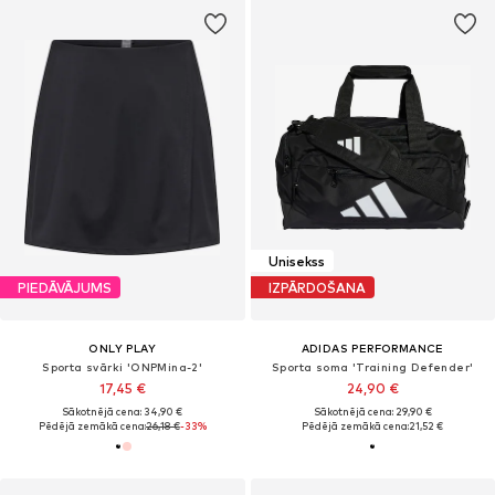
Unisekss
PIEDĀVĀJUMS
IZPĀRDOŠANA
ONLY PLAY
ADIDAS PERFORMANCE
Sporta svārki 'ONPMina-2'
Sporta soma 'Training Defender'
17,45 €
24,90 €
Sākotnējā cena: 34,90 €
Sākotnējā cena: 29,90 €
Pēdējā zemākā cena:
26,18 €
-33%
Pēdējā zemākā cena:
21,52 €