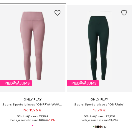
PIEDĀVĀJUMS
PIEDĀVĀJUMS
ONLY PLAY
ONLY PLAY
Šaurs Sporta bikses 'ONPRYA-WAVES-2'
Šaurs Sporta bikses 'ONPJaia'
No 11,96 €
13,79 €
Sākotnējā cena: 39,90 €
Sākotnējā cena: 22,99 €
Pēdējā zemākā cena:
13,93 €
-14%
Pēdējā zemākā cena:
13,79 €
+
12