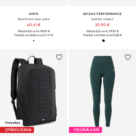
AIM'N
ADIDAS PERFORMANCE
Sportiska tipa jaka
Sporta zeķes
40,41 €
20,90 €
Sākotnējā cena: 59,90 €
Sākotnējā cena: 29,90 €
Pēdējā zemākā cena:
31,41 €
Pēdējā zemākā cena:
15,68 €
Unisekss
IZPĀRDOŠANA
PIEDĀVĀJUMS