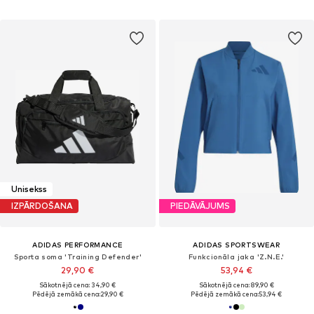
Unisekss
IZPĀRDOŠANA
PIEDĀVĀJUMS
ADIDAS PERFORMANCE
ADIDAS SPORTSWEAR
Sporta soma 'Training Defender'
Funkcionāla jaka 'Z.N.E.'
29,90 €
53,94 €
Sākotnējā cena: 34,90 €
Sākotnējā cena: 89,90 €
Pēdējā zemākā cena:
29,90 €
Pēdējā zemākā cena:
53,94 €