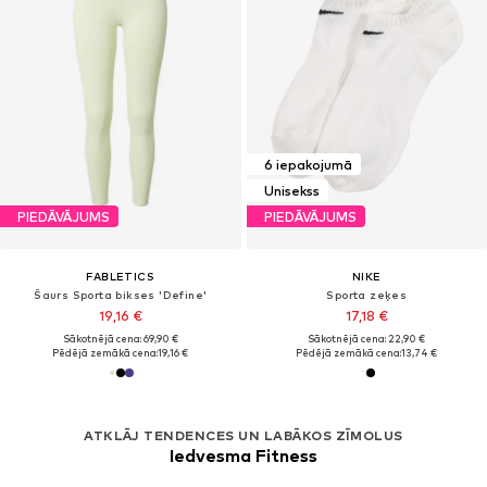
6 iepakojumā
Unisekss
PIEDĀVĀJUMS
PIEDĀVĀJUMS
FABLETICS
NIKE
Šaurs Sporta bikses 'Define'
Sporta zeķes
19,16 €
17,18 €
Sākotnējā cena: 69,90 €
Sākotnējā cena: 22,90 €
Pēdējā zemākā cena:
19,16 €
Pēdējā zemākā cena:
13,74 €
ATKLĀJ TENDENCES UN LABĀKOS ZĪMOLUS
Iedvesma Fitness