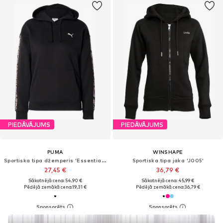
PIEDĀVĀJUMS
PIEDĀVĀJUMS
PUMA
WINSHAPE
Sportiska tipa džemperis 'Essentials'
Sportiska tipa jaka 'J005'
27,45 €
36,79 €
Sākotnējā cena: 54,90 €
Sākotnējā cena: 45,99 €
Pēdējā zemākā cena:
19,31 €
Pēdējā zemākā cena:
36,79 €