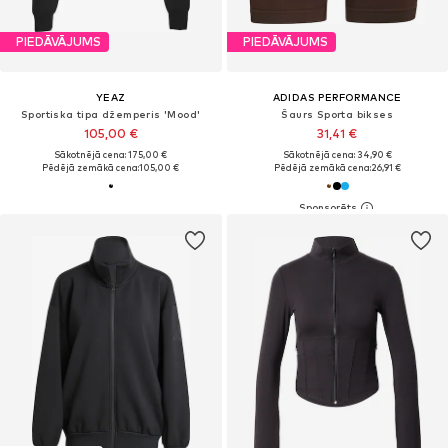
PIEDĀVĀJUMS
PIEDĀVĀJUMS
YEAZ
ADIDAS PERFORMANCE
Sportiska tipa džemperis 'Mood'
Šaurs Sporta bikses
105,00 €
31,41 €
Sākotnējā cena: 175,00 €
Sākotnējā cena: 34,90 €
Pēdējā zemākā cena:
105,00 €
Pēdējā zemākā cena:
26,91 €