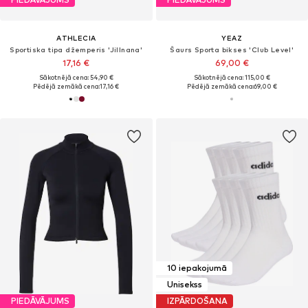
ATHLECIA
YEAZ
Sportiska tipa džemperis 'Jillnana'
Šaurs Sporta bikses 'Club Level'
17,16 €
69,00 €
Sākotnējā cena: 54,90 €
Sākotnējā cena: 115,00 €
Pēdējā zemākā cena:
17,16 €
Pēdējā zemākā cena:
69,00 €
10 iepakojumā
Unisekss
PIEDĀVĀJUMS
IZPĀRDOŠANA