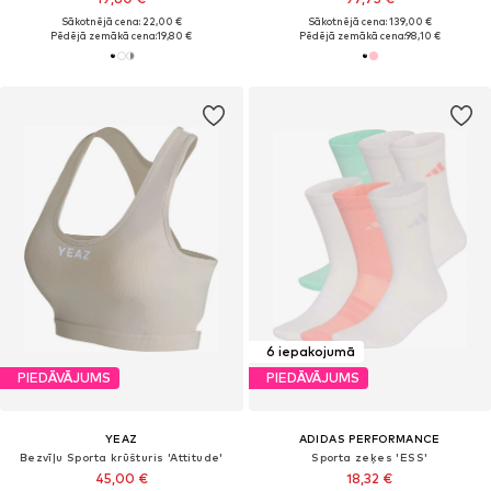
Sākotnējā cena: 22,00 €
Sākotnējā cena: 139,00 €
Pēdējā zemākā cena:
19,80 €
Pēdējā zemākā cena:
98,10 €
6 iepakojumā
PIEDĀVĀJUMS
PIEDĀVĀJUMS
YEAZ
ADIDAS PERFORMANCE
Bezvīļu Sporta krūšturis 'Attitude'
Sporta zeķes 'ESS'
45,00 €
18,32 €