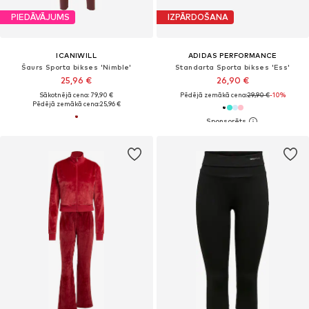
PIEDĀVĀJUMS
IZPĀRDOŠANA
ICANIWILL
ADIDAS PERFORMANCE
Šaurs Sporta bikses 'Nimble'
Standarta Sporta bikses 'Ess'
25,96 €
26,90 €
Sākotnējā cena: 79,90 €
Pēdējā zemākā cena:
29,90 €
-10%
Pēdējā zemākā cena:
25,96 €