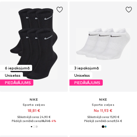
6 iepakojumā
3 iepakojumā
Unisekss
Unisekss
PIEDĀVĀJUMS
PIEDĀVĀJUMS
NIKE
NIKE
Sporta zeķes
Sporta zeķes
18,81 €
No 11,93 €
Sākotnējā cena: 24,90 €
Sākotnējā cena: 15,90 €
Pēdējā zemākā cena:
19,71 €
-4%
Pēdējā zemākā cena:
9,54 €