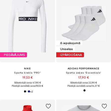
6 iepakojumā
Unisekss
PIEDĀVĀJUMS
IZPĀRDOŠANA
NIKE
ADIDAS PERFORMANCE
Sporta krekls 'PRO'
Sporta zeķes 'Essentials'
19,53 €
17,90 €
Sākotnējā cena: 47,90 €
Sākotnējā cena: 22,90 €
Pēdējā zemākā cena:
19,53 €
Pēdējā zemākā cena:
14,37 €
+
2