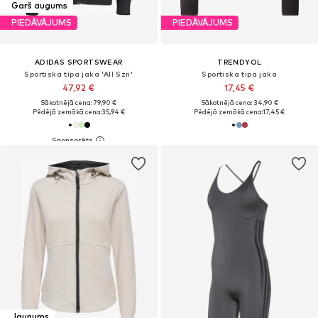
Garš augums
PIEDĀVĀJUMS
PIEDĀVĀJUMS
ADIDAS SPORTSWEAR
TRENDYOL
Sportiska tipa jaka 'All Szn'
Sportiska tipa jaka
47,92 €
17,45 €
Sākotnējā cena: 79,90 €
Sākotnējā cena: 34,90 €
Pēdējā zemākā cena:
35,94 €
Pēdējā zemākā cena:
17,45 €
Jaunums