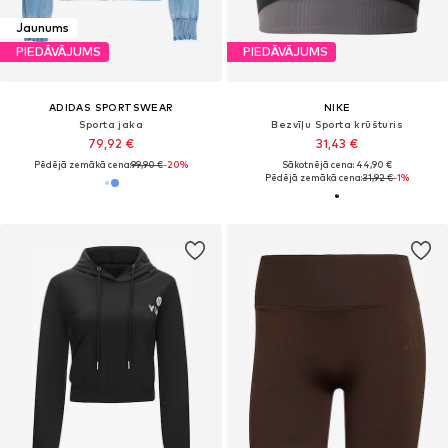
Jaunums
PIEDĀVĀJUMS
PIEDĀVĀJUMS
ADIDAS SPORTSWEAR
NIKE
Sporta jaka
Bezvīļu Sporta krūšturis
79,92 €
31,43 €
Pēdējā zemākā cena:
99,90 €
-20%
Sākotnējā cena: 44,90 €
Pēdējā zemākā cena:
31,92 €
-1%