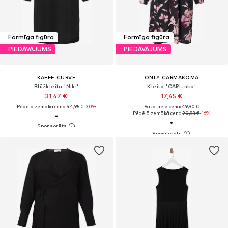
Formīga figūra
Formīga figūra
PIEDĀVĀJUMS
PIEDĀVĀJUMS
KAFFE CURVE
ONLY CARMAKOMA
Blūžkleita 'Niki'
Kleita 'CARLinka'
31,47 €
17,45 €
Pēdējā zemākā cena:
44,95 €
-30%
Sākotnējā cena: 49,90 €
Pēdējā zemākā cena:
20,93 €
-16%