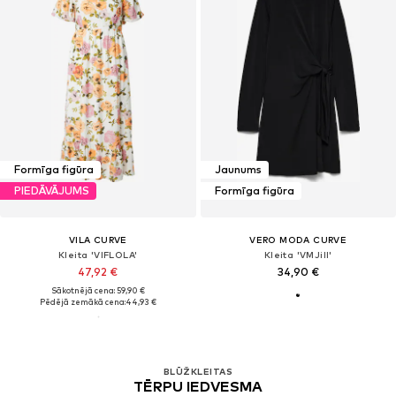
Formīga figūra
Jaunums
PIEDĀVĀJUMS
Formīga figūra
VILA CURVE
VERO MODA CURVE
Kleita 'VIFLOLA'
Kleita 'VMJill'
47,92 €
34,90 €
Sākotnējā cena: 59,90 €
Pēdējā zemākā cena:
44,93 €
BLŪŽKLEITAS
TĒRPU IEDVESMA