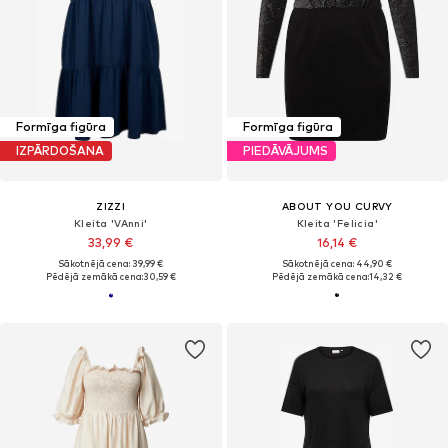
Formīga figūra
Formīga figūra
IZPĀRDOŠANA
PIEDĀVĀJUMS
ZIZZI
ABOUT YOU CURVY
Kleita 'VAnni'
Kleita 'Felicia'
33,99 €
16,14 €
Sākotnējā cena: 39,99 €
Sākotnējā cena: 44,90 €
Pēdējā zemākā cena:
30,59 €
Pēdējā zemākā cena:
14,32 €