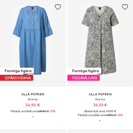
Formīga figūra
Formīga figūra
IZPĀRDOŠANA
PIEDĀVĀJUMS
ULLA POPKEN
ULLA POPKEN
Kleita
Kleita
54,90 €
34,93 €
Pēdējā zemākā cena:
69,90 €
-21%
Sākotnējā cena: 49,90 €
Pēdējā zemākā cena:
39,92 €
-12%