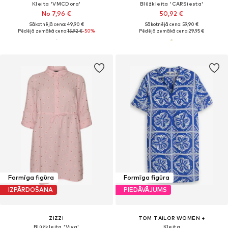
Kleita 'VMCDora'
Blūžkleita 'CARSiesta'
No 7,96 €
50,92 €
Sākotnējā cena: 49,90 €
Sākotnējā cena: 59,90 €
Pēdējā zemākā cena:
15,92 €
-50%
Pēdējā zemākā cena:
29,95 €
Formīga figūra
Formīga figūra
IZPĀRDOŠANA
PIEDĀVĀJUMS
ZIZZI
TOM TAILOR WOMEN +
Blūžkleita 'Viva'
Kleita