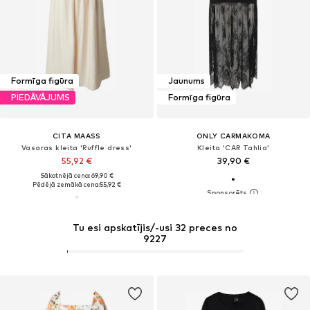
Formīga figūra
Jaunums
PIEDĀVĀJUMS
Formīga figūra
CITA MAASS
ONLY CARMAKOMA
Vasaras kleita 'Ruffle dress'
Kleita 'CAR Tahlia'
55,92 €
39,90 €
Sākotnējā cena: 69,90 €
Pēdējā zemākā cena:
55,92 €
Tu esi apskatījis/-usi 32 preces no
9227