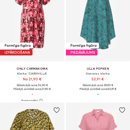
Formīga figūra
Formīga figūra
IZPĀRDOŠANA
PIEDĀVĀJUMS
ONLY CARMAKOMA
ULLA POPKEN
Kleita 'CARSHILLA'
Vasaras kleita
No 21,90 €
53,91 €
Sākotnējā cena: 54,90 €
Sākotnējā cena: 59,90 €
Pēdējā zemākā cena:
21,90 €
Pēdējā zemākā cena:
53,91 €