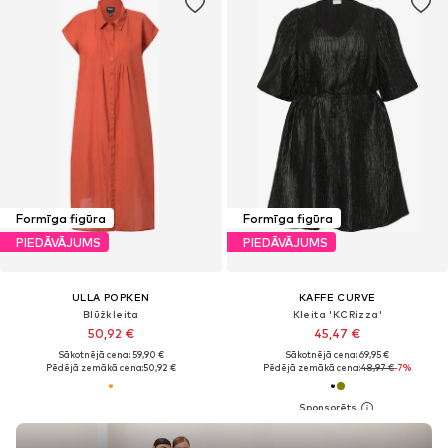
Formīga figūra
Formīga figūra
PIEDĀVĀJUMS
PIEDĀVĀJUMS
ULLA POPKEN
KAFFE CURVE
Blūžkleita
Kleita 'KCRizza'
50,92 €
45,47 €
Sākotnējā cena: 59,90 €
Sākotnējā cena: 69,95 €
Pēdējā zemākā cena:
50,92 €
Pēdējā zemākā cena:
48,97 €
-7%