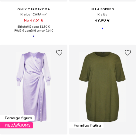
ONLY CARMAKOMA
ULLA POPKEN
Kleita 'CARAmy'
Kleita
No 47,61 €
49,90 €
Sākotnējā cena: 52,90 €
Pēdējā zemākā cena:
47,61 €
Formīga figūra
PIEDĀVĀJUMS
Formīga figūra