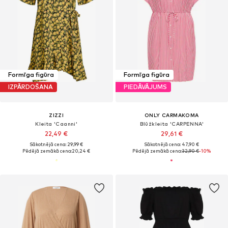
Formīga figūra
Formīga figūra
IZPĀRDOŠANA
PIEDĀVĀJUMS
ZIZZI
ONLY CARMAKOMA
Kleita 'Caanni'
Blūžkleita 'CARPENNA'
22,49 €
29,61 €
Sākotnējā cena: 29,99 €
Sākotnējā cena: 47,90 €
Pēdējā zemākā cena:
20,24 €
Pēdējā zemākā cena:
32,90 €
-10%