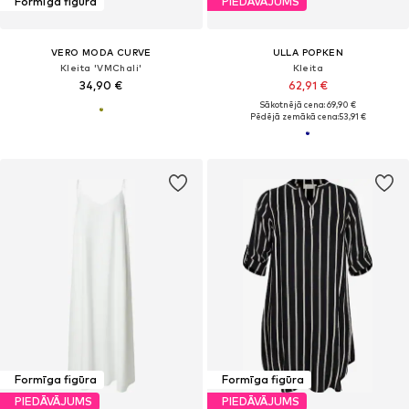
Formīga figūra
PIEDĀVĀJUMS
VERO MODA CURVE
ULLA POPKEN
Kleita 'VMChali'
Kleita
34,90 €
62,91 €
Sākotnējā cena: 69,90 €
Pēdējā zemākā cena:
53,91 €
Formīga figūra
Formīga figūra
PIEDĀVĀJUMS
PIEDĀVĀJUMS