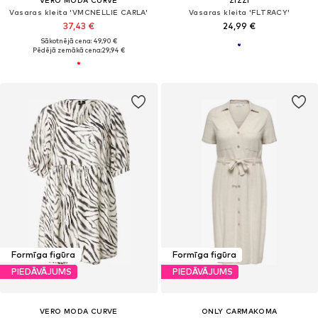
Vasaras kleita 'VMCNELLIE CARLA'
Vasaras kleita 'FLTRACY'
37,43 €
24,99 €
Sākotnējā cena: 49,90 €
Pēdējā zemākā cena:
29,94 €
Formīga figūra
Formīga figūra
PIEDĀVĀJUMS
PIEDĀVĀJUMS
VERO MODA CURVE
ONLY CARMAKOMA