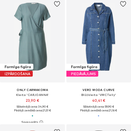
Formīga figūra
Formīga figūra
IZPĀRDOŠANA
PIEDĀVĀJUMS
ONLY CARMAKOMA
VERO MODA CURVE
Kleita 'CARJOANNA'
Blūžkleita 'VMCTelly'
23,90 €
40,41 €
Sākotnējā cena: 34,90 €
Sākotnējā cena: 59,90 €
Pēdējā zemākā cena:
21,51 €
Pēdējā zemākā cena:
21,16 €