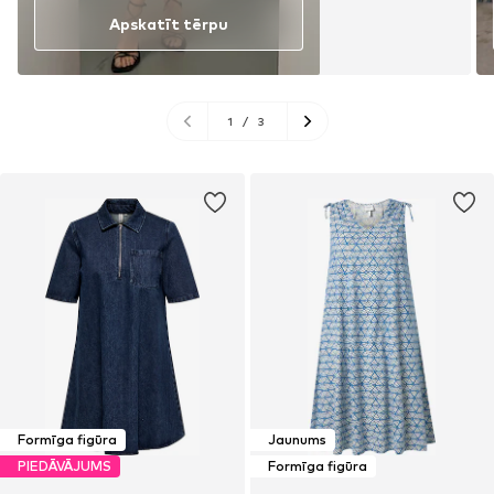
Apskatīt tērpu
1
/
3
Formīga figūra
Jaunums
PIEDĀVĀJUMS
Formīga figūra