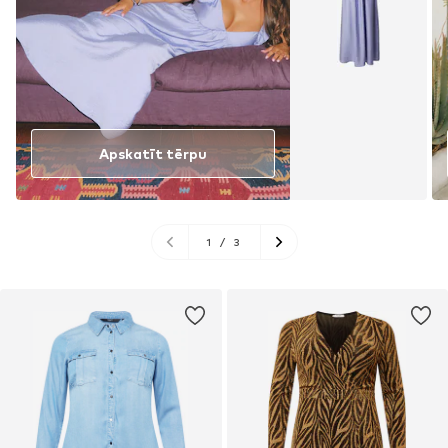
Apskatīt tērpu
1
/
3