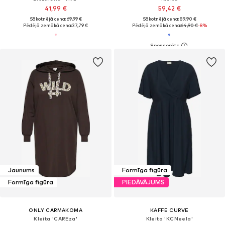
41,99 €
59,42 €
Sākotnējā cena: 69,99 €
Sākotnējā cena: 89,90 €
Pēdējā zemākā cena:
37,79 €
Pēdējā zemākā cena:
64,90 €
-8%
Jaunums
Formīga figūra
Formīga figūra
PIEDĀVĀJUMS
ONLY CARMAKOMA
KAFFE CURVE
Kleita 'CAREza'
Kleita 'KCNeela'