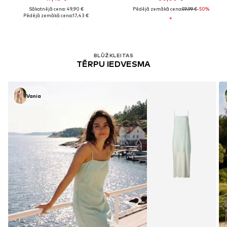
Sākotnējā cena: 49,90 €
Pēdējā zemākā cena:
59,99 €
-50%
Pēdējā zemākā cena:
17,43 €
BLŪŽKLEITAS
TĒRPU IEDVESMA
Vania