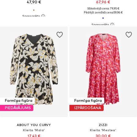
47,90 €
67,96 €
Sākotnējā cena: 79,95 €
Pēdējā zemākā cena:
59,96 €
Formīga figūra
Formīga figūra
PIEDĀVĀJUMS
IZPĀRDOŠANA
ABOUT YOU CURVY
ZIZZI
Kleita 'Mala'
Kleita 'Mestea'
17,43 €
30,00 €