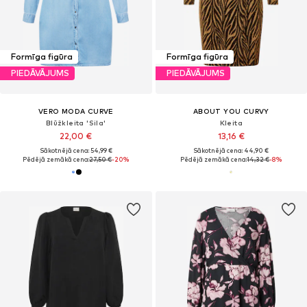
Formīga figūra
Formīga figūra
PIEDĀVĀJUMS
PIEDĀVĀJUMS
VERO MODA CURVE
ABOUT YOU CURVY
Blūžkleita 'Sila'
Kleita
22,00 €
13,16 €
Sākotnējā cena: 54,99 €
Sākotnējā cena: 44,90 €
Pēdējā zemākā cena:
27,50 €
-20%
Pēdējā zemākā cena:
14,32 €
-8%