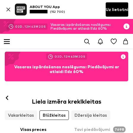
ABOUT YOU App
Uz lietotni
(152 700)
Vasaras izpārdošanas noslēgums:
02
D.
12
H
43
M
18
S
Piedāvājumi ar atlaidi līdz 60%
02
D.
12
H
43
M
18
S
Vasaras izpārdošanas noslēgums: Piedāvājumi ar
atlaidi līdz 60%
Liela izmēra kreklkleitas
Vakarkleitas
Blūžkleitas
Džersija kleitas
Visas preces
Tavi piedāvājumi
7698