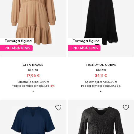
Formīga figūra
Formīga figūra
PIEDĀVĀJUMS
PIEDĀVĀJUMS
CITA MAASS
TRENDYOL CURVE
Kleita
Kleita
17,96 €
34,11 €
Sākotnējā cena: 59,90 €
Sākotnējā cena: 37,90 €
Pēdējā zemākā cena:
19,12 €
-6%
Pēdējā zemākā cena:
30,32 €