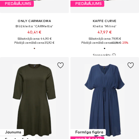
PIEDĀVĀJUMS
PIEDĀVĀJUMS
ONLY CARMAKOMA
KAFFE CURVE
Blūžkleita 'CARMetta'
Kleita 'Milina'
40,41 €
47,97 €
Sākotnējā cena: 44,90 €
Sākotnējā cena: 79,95 €
Pēdējā zemākā cena:
35,92 €
Pēdējā zemākā cena:
63,96 €
-25%
Jaunums
Formīga figūra