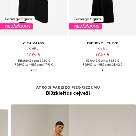
Formīga figūra
Formīga figūra
PIEDĀVĀJUMS
PIEDĀVĀJUMS
CITA MAASS
TRENDYOL CURVE
Kleita
Kleita
17,96 €
29,67 €
Sākotnējā cena: 64,90 €
Sākotnējā cena: 34,90 €
Pēdējā zemākā cena:
17,96 €
Pēdējā zemākā cena:
25,42 €
ATRODI PAREIZO PIEGRIEZUMU
Blūžkleitas ceļveži