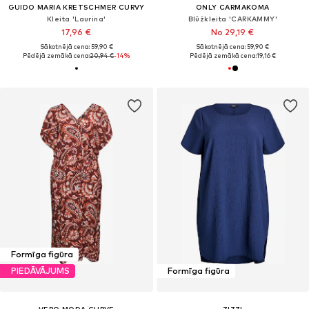
GUIDO MARIA KRETSCHMER CURVY
ONLY CARMAKOMA
Kleita 'Laurina'
Blūžkleita 'CARKAMMY'
17,96 €
No 29,19 €
Sākotnējā cena: 59,90 €
Sākotnējā cena: 59,90 €
Pēdējā zemākā cena:
20,94 €
-14%
Pēdējā zemākā cena:
19,16 €
Formīga figūra
PIEDĀVĀJUMS
Formīga figūra
VERO MODA CURVE
ZIZZI