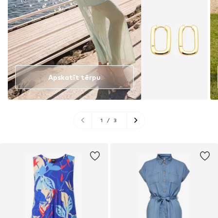
Apskatīt tērpu
1
/
3