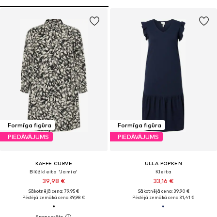
Formīga figūra
Formīga figūra
PIEDĀVĀJUMS
PIEDĀVĀJUMS
KAFFE CURVE
ULLA POPKEN
Blūžkleita 'Jamia'
Kleita
39,98 €
33,16 €
Sākotnējā cena: 79,95 €
Sākotnējā cena: 39,90 €
Pēdējā zemākā cena:
39,98 €
Pēdējā zemākā cena:
31,41 €