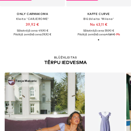
ONLY CARMAKOMA
KAFFE CURVE
Kleita 'CARJEROME'
Blūžkleita 'Milana'
39,92 €
No 43,11 €
Sākotnējā cena: 49,90 €
Sākotnējā cena: 59,90 €
Pēdējā zemākā cena:
39,92 €
Pēdējā zemākā cena:
47,61 €
-9%
BLŪŽKLEITAS
TĒRPU IEDVESMA
Tanja Makaric