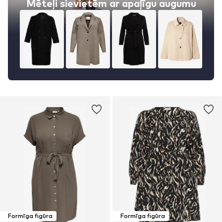
Mēteļi sievietēm ar apaļīgu augumu
Formīga figūra
Formīga figūra