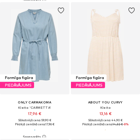
Formīga figūra
Formīga figūra
PIEDĀVĀJUMS
PIEDĀVĀJUMS
ONLY CARMAKOMA
ABOUT YOU CURVY
Kleita 'CARMETTA'
Kleita
17,96 €
13,16 €
Sākotnējā cena: 59,90 €
Sākotnējā cena: 44,90 €
Pēdējā zemākā cena:
17,96 €
Pēdējā zemākā cena:
14,32 €
-8%