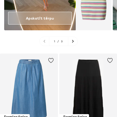
Apskatīt tērpu
1
/
3
Formīga figūra
Formīga figūra