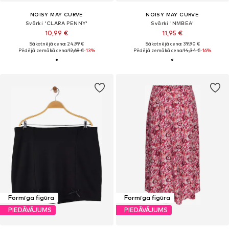
NOISY MAY CURVE
NOISY MAY CURVE
Svārki 'CLARA PENNY'
Svārki 'NMBEA'
10,99 €
11,95 €
Sākotnējā cena: 24,99 €
Sākotnējā cena: 39,90 €
Pēdējā zemākā cena:
12,68 €
-13%
Pēdējā zemākā cena:
14,34 €
-16%
Formīga figūra
Formīga figūra
PIEDĀVĀJUMS
PIEDĀVĀJUMS