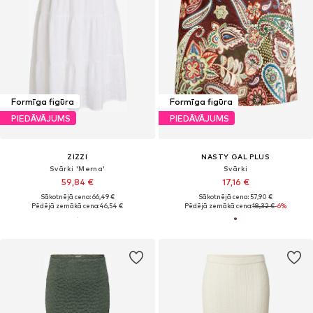
Formīga figūra
Formīga figūra
PIEDĀVĀJUMS
PIEDĀVĀJUMS
ZIZZI
NASTY GAL PLUS
Svārki 'Merna'
Svārki
59,84 €
17,16 €
Sākotnējā cena: 66,49 €
Sākotnējā cena: 57,90 €
Pēdējā zemākā cena:
46,54 €
Pēdējā zemākā cena:
18,32 €
-6%