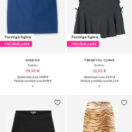
Formīga figūra
Formīga figūra
PIEDĀVĀJUMS
PIEDĀVĀJUMS
SHEEGO
TRENDYOL CURVE
Svārki
Svārki
29,99 €
22,02 €
Sākotnējā cena: 49,99 €
Sākotnējā cena: 25,90 €
Pēdējā zemākā cena:
29,99 €
Pēdējā zemākā cena:
18,32 €