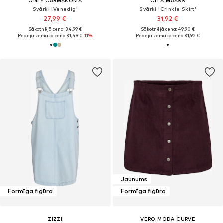
ONLY CARMAKOMA
CITA MAASS
Svārki 'Venedig'
Svārki 'Crinkle Skirt'
27,99 €
31,92 €
Sākotnējā cena: 34,99 €
Sākotnējā cena: 49,90 €
Pēdējā zemākā cena:
31,49 €
-11%
Pēdējā zemākā cena:
31,92 €
Jaunums
Formīga figūra
Formīga figūra
ZIZZI
VERO MODA CURVE