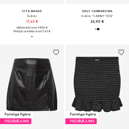
CITA MAASS
ONLY CARMAKOMA
Svārki
Svārki 'CARBITTEN'
17,43 €
26,90 €
Sākotnējā cena: 49,90 €
Pēdējā zemākā cena:
17,43 €
Formīga figūra
Formīga figūra
PIEDĀVĀJUMS
PIEDĀVĀJUMS