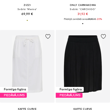
ZIZZI
ONLY CARMAKOMA
Svārki 'Merna'
Svārki 'CARCHIGO'
69,99 €
31,92 €
Pēdējā zemākā cena:
39,90 €
-20%
Formīga figūra
Formīga figūra
PIEDĀVĀJUMS
PIEDĀVĀJUMS
KAFFE CURVE
KAFFE CURVE