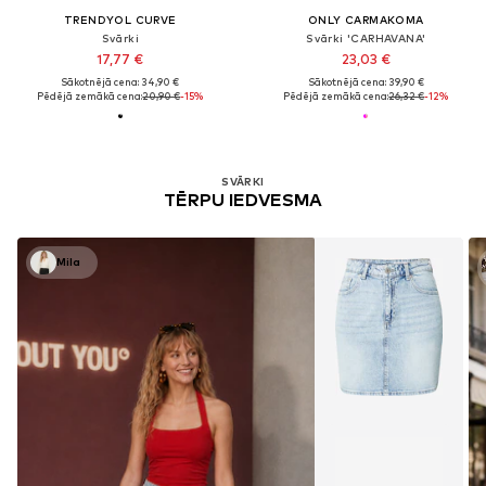
TRENDYOL CURVE
ONLY CARMAKOMA
Svārki
Svārki 'CARHAVANA'
17,77 €
23,03 €
Sākotnējā cena: 34,90 €
Sākotnējā cena: 39,90 €
Pēdējā zemākā cena:
20,90 €
-15%
Pēdējā zemākā cena:
26,32 €
-12%
SVĀRKI
TĒRPU IEDVESMA
Mila