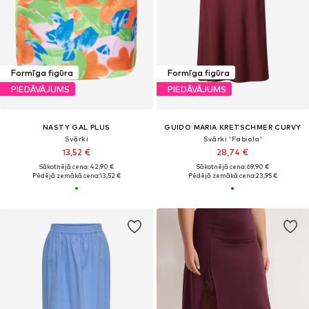
Formīga figūra
Formīga figūra
PIEDĀVĀJUMS
PIEDĀVĀJUMS
NASTY GAL PLUS
GUIDO MARIA KRETSCHMER CURVY
Svārki
Svārki 'Fabiola'
13,52 €
28,74 €
Sākotnējā cena: 42,90 €
Sākotnējā cena: 69,90 €
Pēdējā zemākā cena:
13,52 €
Pēdējā zemākā cena:
23,95 €