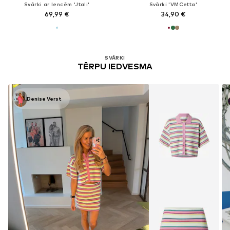
Svārki ar lencēm 'Jtali'
Svārki 'VMCetta'
69,99 €
34,90 €
SVĀRKI
TĒRPU IEDVESMA
Denise Verst