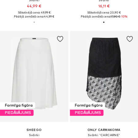
44,99 €
16,11 €
Sākotnējā cena: 49,99 €
Sākotnējā cena: 20,90 €
Pēdējā zemākā cena:
44,99 €
Pēdējā zemākā cena:
17,90 €
-10%
Formīga figūra
Formīga figūra
PIEDĀVĀJUMS
PIEDĀVĀJUMS
SHEEGO
ONLY CARMAKOMA
Svārki
Svārki 'CARCARNE'