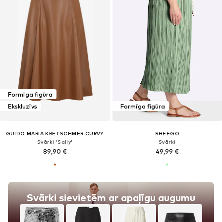
Formīga figūra
Ekskluzīvs
Formīga figūra
GUIDO MARIA KRETSCHMER CURVY
SHEEGO
Svārki 'Sally'
Svārki
89,90 €
49,99 €
Svārki sievietēm ar apaļīgu augumu