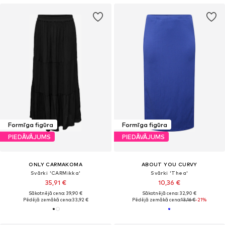
Formīga figūra
Formīga figūra
PIEDĀVĀJUMS
PIEDĀVĀJUMS
ONLY CARMAKOMA
ABOUT YOU CURVY
Svārki 'CARMikka'
Svārki 'Thea'
35,91 €
10,36 €
Sākotnējā cena: 39,90 €
Sākotnējā cena: 32,90 €
Pēdējā zemākā cena:
33,92 €
Pēdējā zemākā cena:
13,16 €
-21%