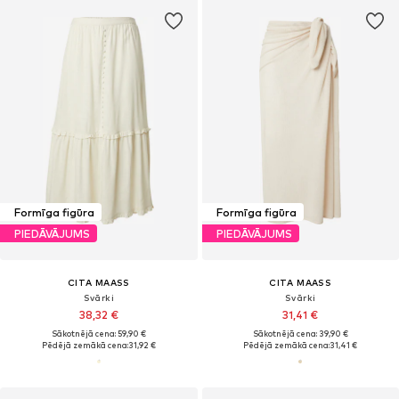
Formīga figūra
Formīga figūra
PIEDĀVĀJUMS
PIEDĀVĀJUMS
CITA MAASS
CITA MAASS
Svārki
Svārki
38,32 €
31,41 €
Sākotnējā cena: 59,90 €
Sākotnējā cena: 39,90 €
Pēdējā zemākā cena:
31,92 €
Pēdējā zemākā cena:
31,41 €