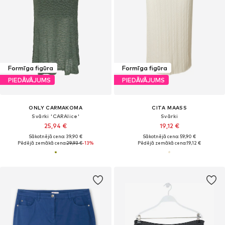
Formīga figūra
Formīga figūra
PIEDĀVĀJUMS
PIEDĀVĀJUMS
ONLY CARMAKOMA
CITA MAASS
Svārki 'CARAlice'
Svārki
25,94 €
19,12 €
Sākotnējā cena: 39,90 €
Sākotnējā cena: 59,90 €
Pēdējā zemākā cena:
29,93 €
-13%
Pēdējā zemākā cena:
19,12 €