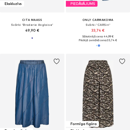
Ekskluzīvs
PIEDĀVĀJUMS
CITA MAASS
ONLY CARMAKOMA
Svārki 'Broderie Anglaise'
Svārki 'CARSiri'
49,90 €
33,74 €
Sākotnējā cena: 44,99 €
Pēdējā zemākā cena:
33,74 €
Formīga figūra