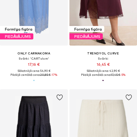
Formīga figūra
Formīga figūra
PIEDĀVĀJUMS
PIEDĀVĀJUMS
ONLY CARMAKOMA
TRENDYOL CURVE
Svārki 'CARTulum'
Svārki
17,16 €
16,45 €
Sākotnējā cena: 54,90 €
Sākotnējā cena: 42,90 €
Pēdējā zemākā cena:
20,85 €
-17%
Pēdējā zemākā cena:
17,45 €
-5%