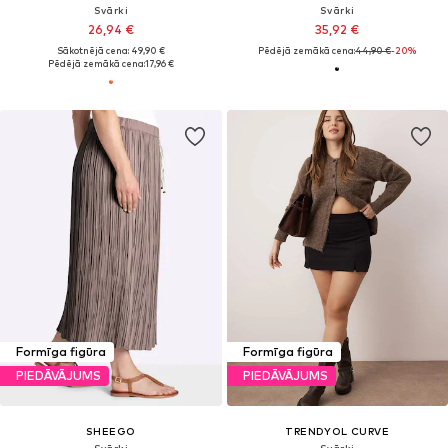
Svārki
Svārki
26,94 €
35,92 €
Sākotnējā cena: 49,90 €
Pēdējā zemākā cena:
44,90 €
-20%
Pēdējā zemākā cena:
17,96 €
Formīga figūra
Formīga figūra
PIEDĀVĀJUMS
PIEDĀVĀJUMS
SHEEGO
TRENDYOL CURVE
Svārki
Svārki