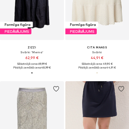
Formīga figūra
Formīga figūra
PIEDĀVĀJUMS
PIEDĀVĀJUMS
ZIZZI
CITA MAASS
Svārki 'Merna'
Svārki
62,99 €
44,91 €
Sākotnējā cena: 69,99 €
Sākotnējā cena: 49,90 €
Pēdējā zemākā cena:
48,99 €
Pēdējā zemākā cena:
44,91 €