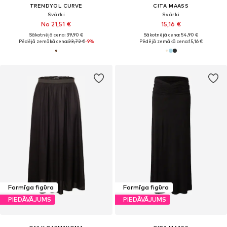
TRENDYOL CURVE
CITA MAASS
Svārki
Svārki
No 21,51 €
15,16 €
Sākotnējā cena: 39,90 €
Sākotnējā cena: 54,90 €
Pēdējā zemākā cena:
23,72 €
-9%
Pēdējā zemākā cena:
15,16 €
Formīga figūra
Formīga figūra
PIEDĀVĀJUMS
PIEDĀVĀJUMS