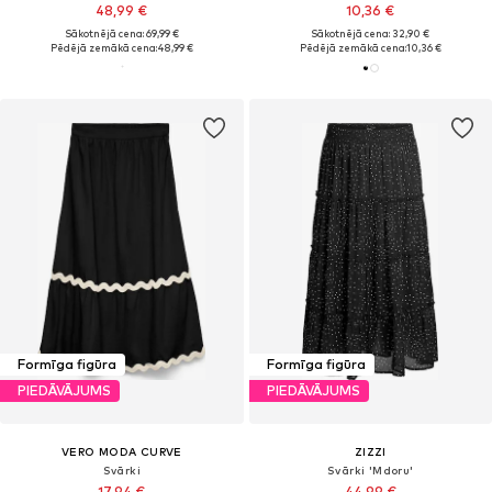
48,99 €
10,36 €
Sākotnējā cena: 69,99 €
Sākotnējā cena: 32,90 €
Pēdējā zemākā cena:
48,99 €
Pēdējā zemākā cena:
10,36 €
Formīga figūra
Formīga figūra
PIEDĀVĀJUMS
PIEDĀVĀJUMS
VERO MODA CURVE
ZIZZI
Svārki
Svārki 'Mdoru'
17,94 €
44,99 €