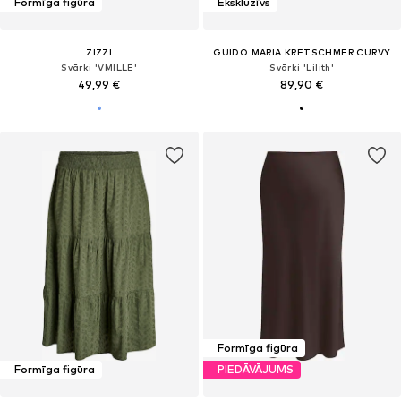
Formīga figūra
Ekskluzīvs
ZIZZI
GUIDO MARIA KRETSCHMER CURVY
Svārki 'VMILLE'
Svārki 'Lilith'
49,99 €
89,90 €
Formīga figūra
Formīga figūra
PIEDĀVĀJUMS