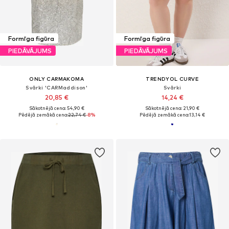
Formīga figūra
Formīga figūra
PIEDĀVĀJUMS
PIEDĀVĀJUMS
ONLY CARMAKOMA
TRENDYOL CURVE
Svārki 'CARMaddison'
Svārki
20,85 €
14,24 €
Sākotnējā cena: 54,90 €
Sākotnējā cena: 21,90 €
Pēdējā zemākā cena:
22,74 €
-8%
Pēdējā zemākā cena:
13,14 €