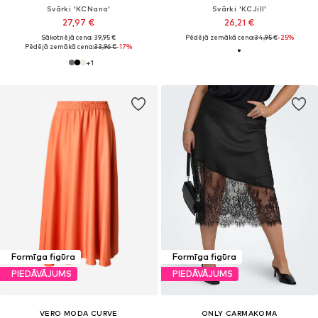
Svārki 'KCNana'
Svārki 'KCJill'
27,97 €
26,21 €
Sākotnējā cena: 39,95 €
Pēdējā zemākā cena:
34,95 €
-25%
Pēdējā zemākā cena:
33,96 €
-17%
+
1
Formīga figūra
Formīga figūra
PIEDĀVĀJUMS
PIEDĀVĀJUMS
VERO MODA CURVE
ONLY CARMAKOMA