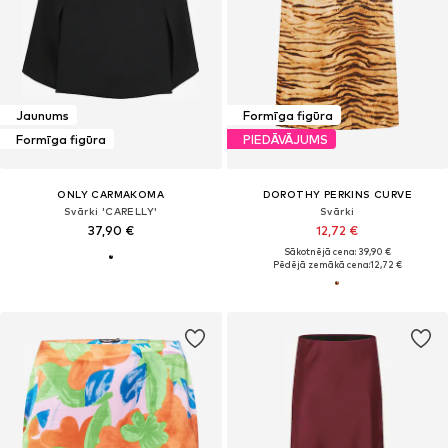
Jaunums
Formīga figūra
Formīga figūra
PIEDĀVĀJUMS
ONLY CARMAKOMA
DOROTHY PERKINS CURVE
Svārki 'CARELLY'
Svārki
37,90 €
12,72 €
Sākotnējā cena: 39,90 €
Pēdējā zemākā cena:
12,72 €