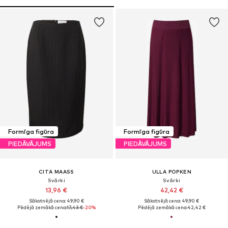
Formīga figūra
Formīga figūra
PIEDĀVĀJUMS
PIEDĀVĀJUMS
CITA MAASS
ULLA POPKEN
Svārki
Svārki
13,96 €
42,42 €
Sākotnējā cena: 49,90 €
Sākotnējā cena: 49,90 €
Pēdējā zemākā cena:
17,43 €
-20%
Pēdējā zemākā cena:
42,42 €