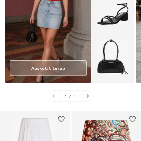
Apskatīt tērpu
1
/
3