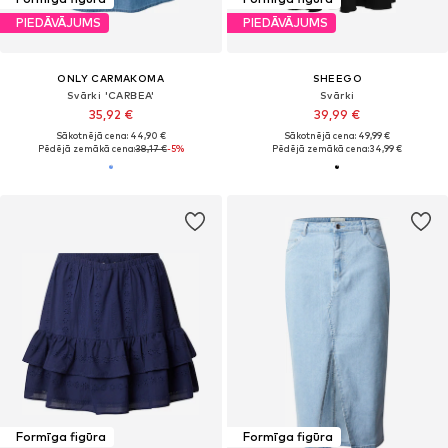
PIEDĀVĀJUMS
PIEDĀVĀJUMS
ONLY CARMAKOMA
SHEEGO
Svārki 'CARBEA'
Svārki
35,92 €
39,99 €
Sākotnējā cena: 44,90 €
Sākotnējā cena: 49,99 €
Pēdējā zemākā cena:
38,17 €
-5%
Pēdējā zemākā cena:
34,99 €
Formīga figūra
Formīga figūra