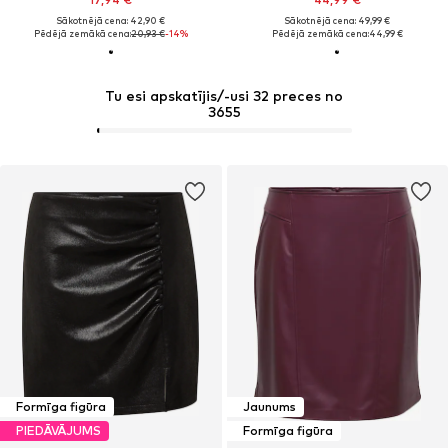
Sākotnējā cena: 42,90 €
Sākotnējā cena: 49,99 €
Pēdējā zemākā cena:
20,93 €
-14%
Pēdējā zemākā cena:
44,99 €
Tu esi apskatījis/-usi 32 preces no
3655
Formīga figūra
Jaunums
PIEDĀVĀJUMS
Formīga figūra