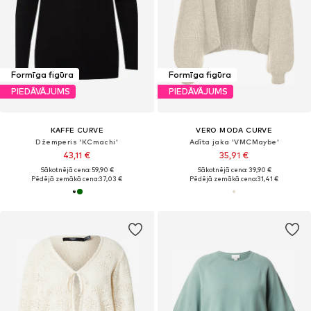
Formīga figūra
Formīga figūra
PIEDĀVĀJUMS
PIEDĀVĀJUMS
KAFFE CURVE
VERO MODA CURVE
Džemperis 'KCmachi'
Adīta jaka 'VMCMaybe'
43,11 €
35,91 €
Sākotnējā cena: 59,90 €
Sākotnējā cena: 39,90 €
Pēdējā zemākā cena:
37,03 €
Pēdējā zemākā cena:
31,41 €