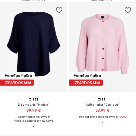
Formīga figūra
Formīga figūra
IZPĀRDOŠANA
IZPĀRDOŠANA
ZIZZI
ZIZZI
Džemperis 'Melsa'
Adīta jaka 'Cavista'
39,99 €
23,99 €
Sākotnējā cena: 49,99 €
Pēdējā zemākā cena:
39,99 €
-40%
Pēdējā zemākā cena:
29,99 €