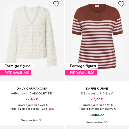
Formīga figūra
Formīga figūra
PIEDĀVĀJUMS
PIEDĀVĀJUMS
ONLY CARMAKOMA
KAFFE CURVE
Adīta jaka 'CARCOLETTE'
Džemperis 'KClizzy'
22,45 €
29,22 €
Sākotnējā cena: 49,90 €
Sākotnējā cena: 44,95 €
Pēdējā zemākā cena:
31,43 €
-28%
Pēdējā zemākā cena:
26,97 €
+
10