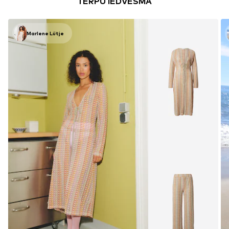
TĒRPU IEDVESMA
Marlene Lütje