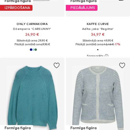
Formīga figūra
Formīga figūra
IZPĀRDOŠANA
PIEDĀVĀJUMS
ONLY CARMAKOMA
KAFFE CURVE
Džemperis 'CARSUNNY'
Adīta jaka 'Regitta'
24,90 €
34,97 €
Sākotnējā cena: 29,90 €
Sākotnējā cena: 49,95 €
Pēdējā zemākā cena:
9,96 €
Pēdējā zemākā cena:
42,46 €
-17%
Formīga figūra
Formīga figūra