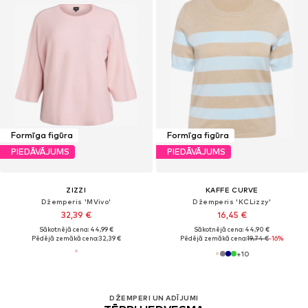
Formīga figūra
Formīga figūra
PIEDĀVĀJUMS
PIEDĀVĀJUMS
ZIZZI
KAFFE CURVE
Džemperis 'MVivo'
Džemperis 'KCLizzy'
32,39 €
16,45 €
Sākotnējā cena: 44,99 €
Sākotnējā cena: 44,90 €
Pēdējā zemākā cena:
32,39 €
Pēdējā zemākā cena:
19,74 €
-16%
+
10
DŽEMPERI UN ADĪJUMI