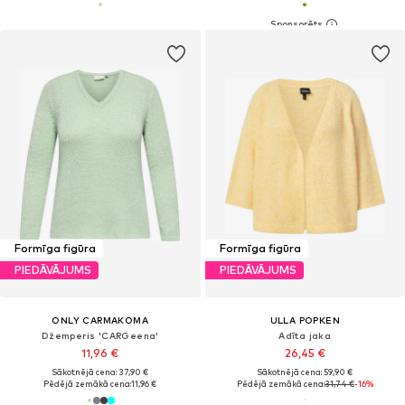
Formīga figūra
Formīga figūra
PIEDĀVĀJUMS
PIEDĀVĀJUMS
ONLY CARMAKOMA
ULLA POPKEN
Džemperis 'CARGeena'
Adīta jaka
11,96 €
26,45 €
Sākotnējā cena: 37,90 €
Sākotnējā cena: 59,90 €
Pēdējā zemākā cena:
11,96 €
Pēdējā zemākā cena:
31,74 €
-16%