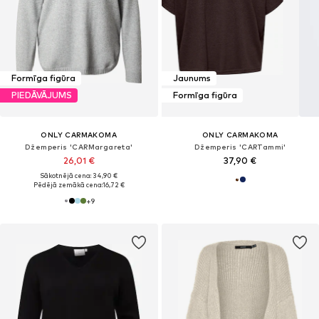
Formīga figūra
Jaunums
PIEDĀVĀJUMS
Formīga figūra
ONLY CARMAKOMA
ONLY CARMAKOMA
Džemperis 'CARMargareta'
Džemperis 'CARTammi'
26,01 €
37,90 €
Sākotnējā cena: 34,90 €
Pēdējā zemākā cena:
16,72 €
+
9