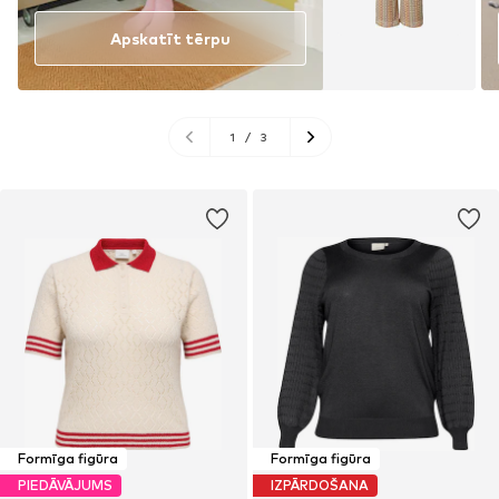
Apskatīt tērpu
1
/
3
Formīga figūra
Formīga figūra
PIEDĀVĀJUMS
IZPĀRDOŠANA