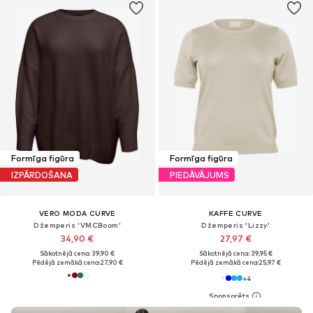
Formīga figūra
Formīga figūra
IZPĀRDOŠANA
PIEDĀVĀJUMS
VERO MODA CURVE
KAFFE CURVE
Džemperis 'VMCBoom'
Džemperis 'Lizzy'
34,90 €
27,97 €
Sākotnējā cena: 39,90 €
Sākotnējā cena: 39,95 €
Pēdējā zemākā cena:
27,90 €
Pēdējā zemākā cena:
25,97 €
+
4