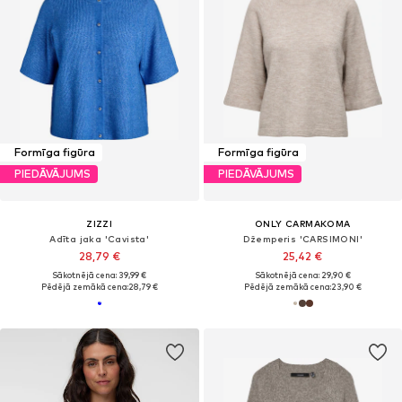
Formīga figūra
Formīga figūra
PIEDĀVĀJUMS
PIEDĀVĀJUMS
ZIZZI
ONLY CARMAKOMA
Adīta jaka 'Cavista'
Džemperis 'CARSIMONI'
28,79 €
25,42 €
Sākotnējā cena: 39,99 €
Sākotnējā cena: 29,90 €
Pēdējā zemākā cena:
28,79 €
Pēdējā zemākā cena:
23,90 €