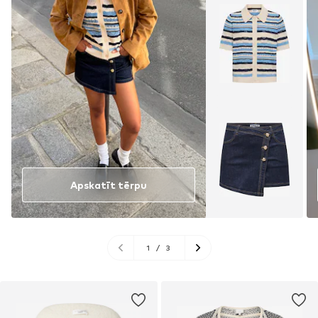
Apskatīt tērpu
1
/
3