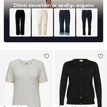
Džinsi sievietēm ar apaļīgu augumu