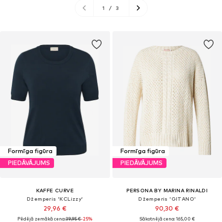
1
/
3
Formīga figūra
Formīga figūra
PIEDĀVĀJUMS
PIEDĀVĀJUMS
KAFFE CURVE
PERSONA BY MARINA RINALDI
Džemperis 'KCLizzy'
Džemperis 'GITANO'
29,96 €
90,30 €
Pēdējā zemākā cena:
39,95 €
-25%
Sākotnējā cena: 165,00 €