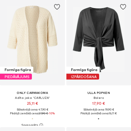
Formīga figūra
Formīga figūra
PIEDĀVĀJUMS
IZPĀRDOŠANA
ONLY CARMAKOMA
ULLA POPKEN
Adīta jaka 'CARLUZA'
Bolero
25,11 €
17,90 €
Sākotnējā cena: 47,90 €
Sākotnējā cena: 19,90 €
Pēdējā zemākā cena:
27,90 €
-10%
Pēdējā zemākā cena:
16,11 €