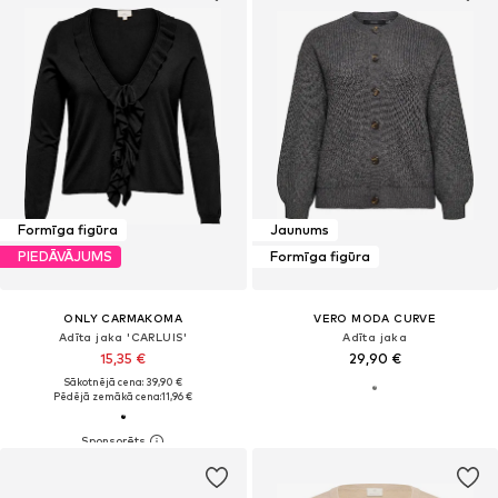
Formīga figūra
Jaunums
PIEDĀVĀJUMS
Formīga figūra
ONLY CARMAKOMA
VERO MODA CURVE
Adīta jaka 'CARLUIS'
Adīta jaka
15,35 €
29,90 €
Sākotnējā cena: 39,90 €
Pēdējā zemākā cena:
11,96 €