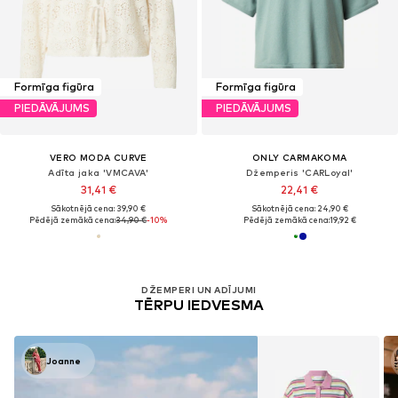
Formīga figūra
Formīga figūra
PIEDĀVĀJUMS
PIEDĀVĀJUMS
VERO MODA CURVE
ONLY CARMAKOMA
Adīta jaka 'VMCAVA'
Džemperis 'CARLoyal'
31,41 €
22,41 €
Sākotnējā cena: 39,90 €
Sākotnējā cena: 24,90 €
Pēdējā zemākā cena:
34,90 €
-10%
Pēdējā zemākā cena:
19,92 €
Tu esi apskatījis/-usi 32 preces no
8676
DŽEMPERI UN ADĪJUMI
TĒRPU IEDVESMA
Joanne