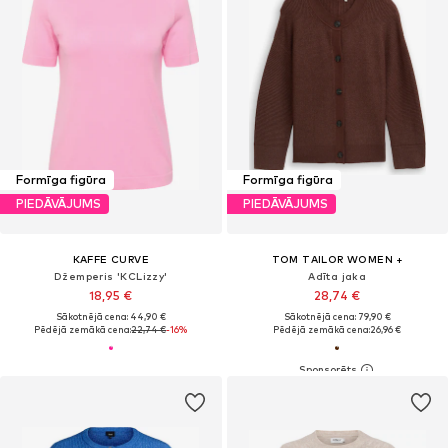
Formīga figūra
Formīga figūra
PIEDĀVĀJUMS
PIEDĀVĀJUMS
KAFFE CURVE
TOM TAILOR WOMEN +
Džemperis 'KCLizzy'
Adīta jaka
18,95 €
28,74 €
Sākotnējā cena: 44,90 €
Sākotnējā cena: 79,90 €
Pēdējā zemākā cena:
22,74 €
-16%
Pēdējā zemākā cena:
26,96 €