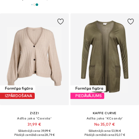
Formīga figūra
Formīga figūra
IZPĀRDOŠANA
PIEDĀVĀJUMS
ZIZZI
KAFFE CURVE
Adīta jaka 'Cavista'
Adīta jaka 'KCsandy'
31,99 €
No 35,07 €
Sākotnējā cena: 39,99 €
Sākotnējā cena: 53,96 €
Pēdējā zemākā cena:
28,79 €
Pēdējā zemākā cena:
35,07 €