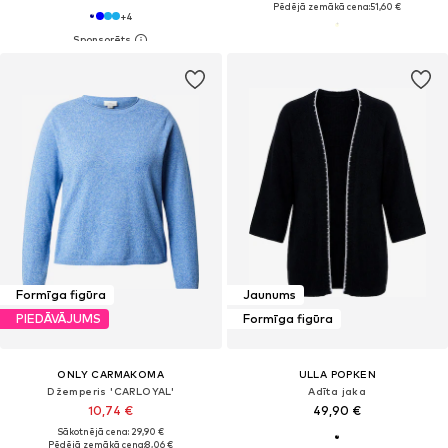
Pēdējā zemākā cena:
51,60 €
+
4
Formīga figūra
Jaunums
PIEDĀVĀJUMS
Formīga figūra
ONLY CARMAKOMA
ULLA POPKEN
Džemperis 'CARLOYAL'
Adīta jaka
10,74 €
49,90 €
Sākotnējā cena: 29,90 €
Pēdējā zemākā cena:
8,06 €