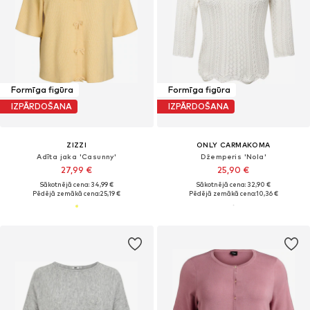
Formīga figūra
Formīga figūra
IZPĀRDOŠANA
IZPĀRDOŠANA
ZIZZI
ONLY CARMAKOMA
Adīta jaka 'Casunny'
Džemperis 'Nola'
27,99 €
25,90 €
Sākotnējā cena: 34,99 €
Sākotnējā cena: 32,90 €
Pēdējā zemākā cena:
25,19 €
Pēdējā zemākā cena:
10,36 €