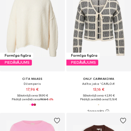
Formīga figūra
Formīga figūra
PIEDĀVĀJUMS
PIEDĀVĀJUMS
CITA MAASS
ONLY CARMAKOMA
Džemperis
Adīta jaka 'CARLOA'
17,96 €
13,16 €
Sākotnējā cena: 59,90 €
Sākotnējā cena: 42,90 €
Pēdējā zemākā cena:
19,16 €
-6%
Pēdējā zemākā cena:
13,16 €