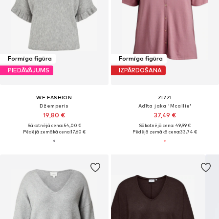
Formīga figūra
Formīga figūra
PIEDĀVĀJUMS
IZPĀRDOŠANA
WE FASHION
ZIZZI
Džemperis
Adīta jaka 'Mcallie'
19,80 €
37,49 €
Sākotnējā cena: 54,00 €
Sākotnējā cena: 49,99 €
Pēdējā zemākā cena:
17,60 €
Pēdējā zemākā cena:
33,74 €