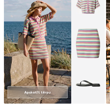
Apskatīt tērpu