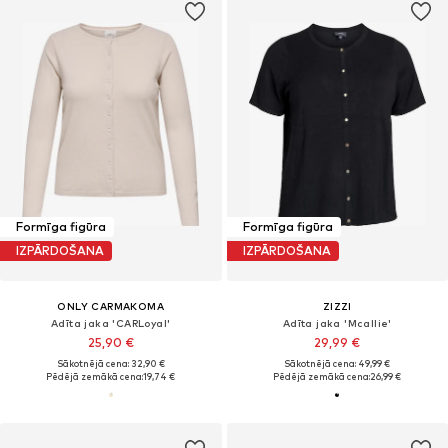
Formīga figūra
Formīga figūra
IZPĀRDOŠANA
IZPĀRDOŠANA
ONLY CARMAKOMA
ZIZZI
Adīta jaka 'CARLoyal'
Adīta jaka 'Mcallie'
25,90 €
29,99 €
Sākotnējā cena: 32,90 €
Sākotnējā cena: 49,99 €
Pēdējā zemākā cena:
19,74 €
Pēdējā zemākā cena:
26,99 €