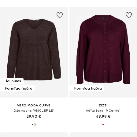
Jaunums
Formīga figūra
Formīga figūra
VERO MODA CURVE
ZIZZI
Džemperis 'VMCLEFILE'
Adīta jaka 'MCarrie'
29,90 €
49,99 €