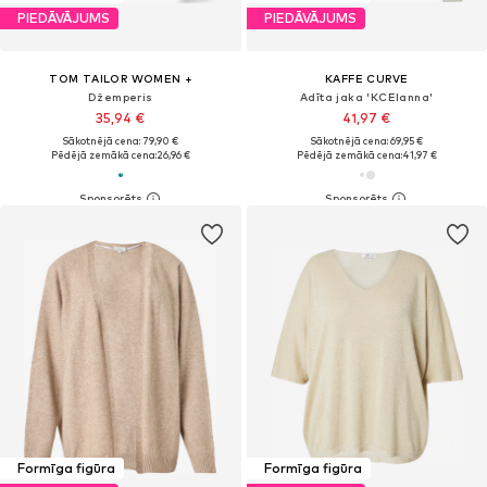
PIEDĀVĀJUMS
PIEDĀVĀJUMS
TOM TAILOR WOMEN +
KAFFE CURVE
Džemperis
Adīta jaka 'KCElanna'
35,94 €
41,97 €
Sākotnējā cena: 79,90 €
Sākotnējā cena: 69,95 €
Pēdējā zemākā cena:
26,96 €
Pēdējā zemākā cena:
41,97 €
Formīga figūra
Formīga figūra