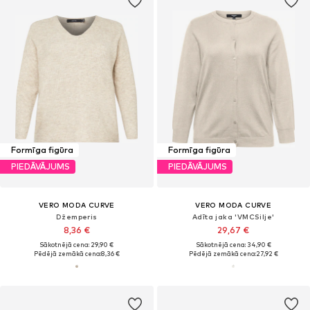
Formīga figūra
Formīga figūra
PIEDĀVĀJUMS
PIEDĀVĀJUMS
VERO MODA CURVE
VERO MODA CURVE
Džemperis
Adīta jaka 'VMCSilje'
8,36 €
29,67 €
Sākotnējā cena: 29,90 €
Sākotnējā cena: 34,90 €
Pēdējā zemākā cena:
8,36 €
Pēdējā zemākā cena:
27,92 €