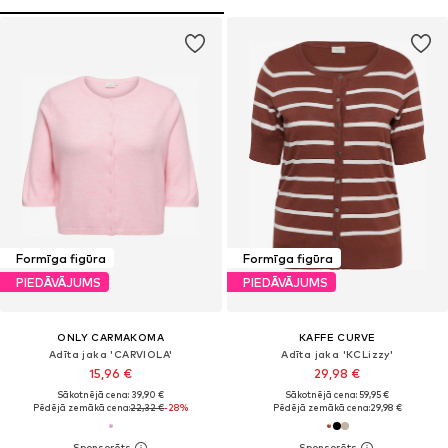
Formīga figūra
Formīga figūra
PIEDĀVĀJUMS
PIEDĀVĀJUMS
ONLY CARMAKOMA
KAFFE CURVE
Adīta jaka 'CARVIOLA'
Adīta jaka 'KCLizzy'
15,96 €
29,98 €
Sākotnējā cena: 39,90 €
Sākotnējā cena: 59,95 €
Pēdējā zemākā cena:
22,32 €
-28%
Pēdējā zemākā cena:
29,98 €