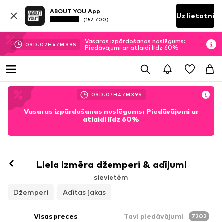
ABOUT YOU App
Uz lietotni
(152 700)
Vasaras izpārdošanas noslēgums:
03
D.
02
H
47
M
37
S
Piedāvājumi ar atlaidi līdz 60%
03
D.
02
H
47
M
37
S
Vasaras izpārdošanas noslēgums: Piedāvājumi ar
atlaidi līdz 60%
Liela izmēra džemperi & adījumi
sievietēm
Džemperi
Adītas jakas
Visas preces
Tavi piedāvājumi
7202