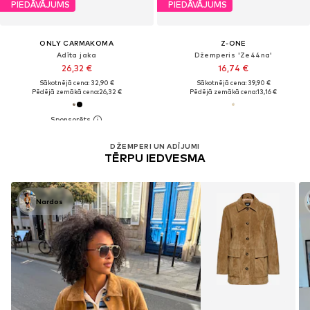
PIEDĀVĀJUMS
PIEDĀVĀJUMS
ONLY CARMAKOMA
Z-ONE
Adīta jaka
Džemperis 'Ze44na'
26,32 €
16,74 €
Sākotnējā cena: 32,90 €
Sākotnējā cena: 39,90 €
Pēdējā zemākā cena:
26,32 €
Pēdējā zemākā cena:
13,16 €
DŽEMPERI UN ADĪJUMI
TĒRPU IEDVESMA
Nardos