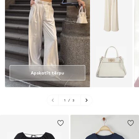
Apskatīt tērpu
1
/
3