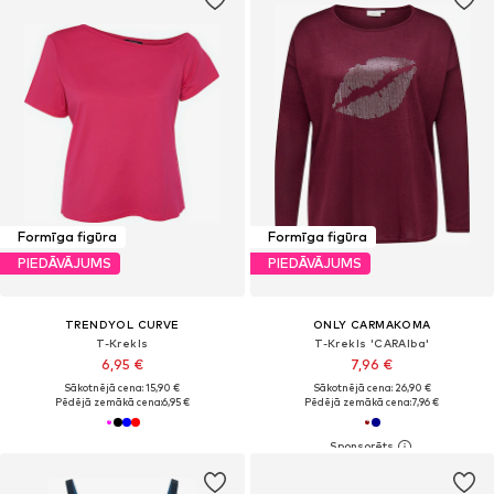
Formīga figūra
Formīga figūra
PIEDĀVĀJUMS
PIEDĀVĀJUMS
TRENDYOL CURVE
ONLY CARMAKOMA
T-Krekls
T-Krekls 'CARAlba'
6,95 €
7,96 €
Sākotnējā cena: 15,90 €
Sākotnējā cena: 26,90 €
Pēdējā zemākā cena:
6,95 €
Pēdējā zemākā cena:
7,96 €