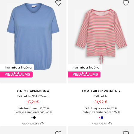
Formīga figūra
Formīga figūra
PIEDĀVĀJUMS
PIEDĀVĀJUMS
ONLY CARMAKOMA
TOM TAILOR WOMEN +
T-Krekls 'CARCoral'
T-Krekls
15,21 €
31,92 €
Sākotnējā cena: 21,90 €
Sākotnējā cena: 47,90 €
Pēdējā zemākā cena:
15,21 €
Pēdējā zemākā cena:
31,92 €