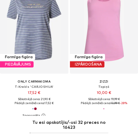
Formīga figūra
Formīga figūra
PIEDĀVĀJUMS
IZPĀRDOŠANA
ONLY CARMAKOMA
ZIZZI
T-Krekls 'CARJOSHUA'
Topiņš
17,52 €
10,00 €
Sākotnējā cena: 21,90 €
Sākotnējā cena: 19,99 €
Pēdējā zemākā cena:
17,52 €
Pēdējā zemākā cena:
13,99 €
-28%
Tu esi apskatījis/-usi 32 preces no
16423