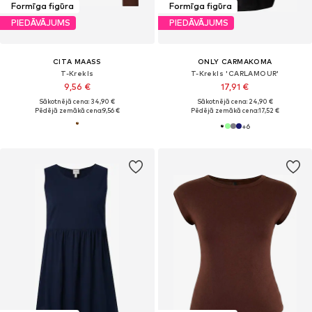
Formīga figūra
Formīga figūra
PIEDĀVĀJUMS
PIEDĀVĀJUMS
CITA MAASS
ONLY CARMAKOMA
T-Krekls
T-Krekls 'CARLAMOUR'
9,56 €
17,91 €
Sākotnējā cena: 34,90 €
Sākotnējā cena: 24,90 €
Pēdējā zemākā cena:
9,56 €
Pēdējā zemākā cena:
17,52 €
+
6