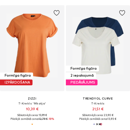
Formīga figūra
Formīga figūra
2 iepakojumā
IZPĀRDOŠANA
PIEDĀVĀJUMS
ZIZZI
TRENDYOL CURVE
T-Krekls 'Mkatja'
T-Krekls
10,39 €
21,51 €
Sākotnējā cena: 15,99 €
Sākotnējā cena: 23,90 €
Pēdējā zemākā cena:
12,79 €
-18%
Pēdējā zemākā cena:
13,93 €