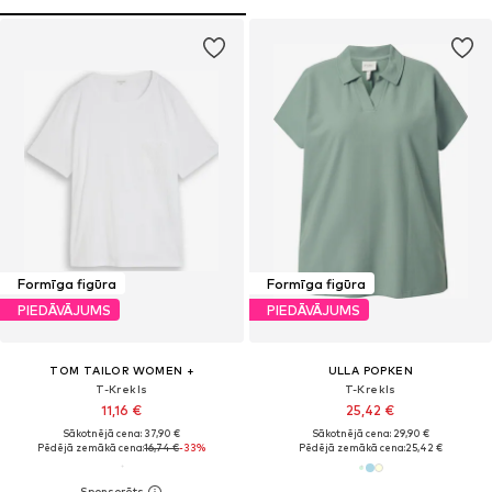
Formīga figūra
Formīga figūra
PIEDĀVĀJUMS
PIEDĀVĀJUMS
TOM TAILOR WOMEN +
ULLA POPKEN
T-Krekls
T-Krekls
11,16 €
25,42 €
Sākotnējā cena: 37,90 €
Sākotnējā cena: 29,90 €
Pēdējā zemākā cena:
16,74 €
-33%
Pēdējā zemākā cena:
25,42 €