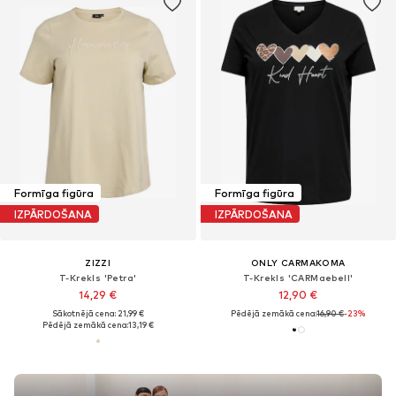
Formīga figūra
Formīga figūra
IZPĀRDOŠANA
IZPĀRDOŠANA
ZIZZI
ONLY CARMAKOMA
T-Krekls 'Petra'
T-Krekls 'CARMaebell'
14,29 €
12,90 €
Sākotnējā cena: 21,99 €
Pēdējā zemākā cena:
16,90 €
-23%
Pēdējā zemākā cena:
13,19 €