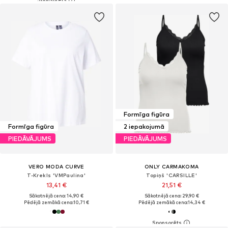
Formīga figūra
Formīga figūra
2 iepakojumā
PIEDĀVĀJUMS
PIEDĀVĀJUMS
VERO MODA CURVE
ONLY CARMAKOMA
T-Krekls 'VMPaulina'
Topiņš 'CARSILLE'
13,41 €
21,51 €
Sākotnējā cena: 14,90 €
Sākotnējā cena: 29,90 €
Pēdējā zemākā cena:
10,71 €
Pēdējā zemākā cena:
14,34 €