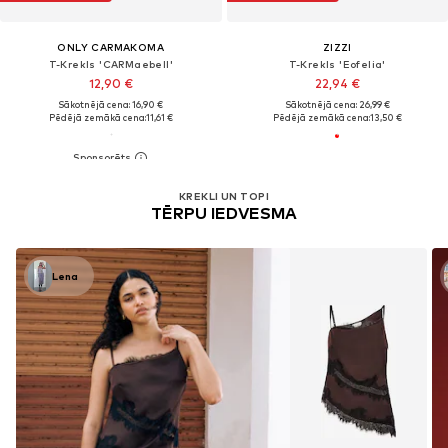
ONLY CARMAKOMA
ZIZZI
T-Krekls 'CARMaebell'
T-Krekls 'Eofelia'
12,90 €
22,94 €
Sākotnējā cena: 16,90 €
Sākotnējā cena: 26,99 €
Pēdējā zemākā cena:
11,61 €
Pēdējā zemākā cena:
13,50 €
KREKLI UN TOPI
TĒRPU IEDVESMA
Lena