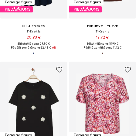
Formīga figūra
Formīga figūra
PIEDĀVĀJUMS
PIEDĀVĀJUMS
ULLA POPKEN
TRENDYOL CURVE
T-Krekls
T-Krekls
20,93 €
12,72 €
Sākotnējā cena: 29,90 €
Sākotnējā cena: 15,90 €
Pēdējā zemākā cena:
22,43 €
-6%
Pēdējā zemākā cena:
11,12 €
Formīga figūra
Formīga figūra