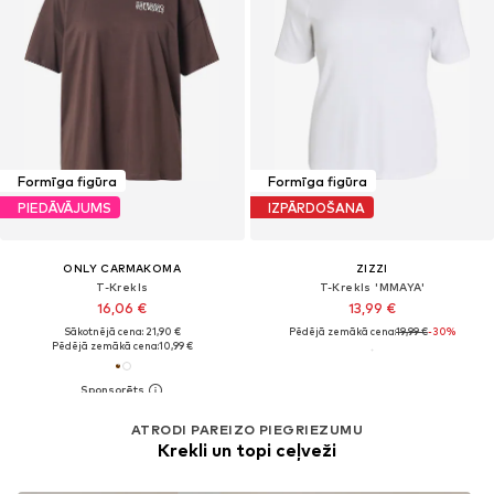
Formīga figūra
Formīga figūra
PIEDĀVĀJUMS
IZPĀRDOŠANA
ONLY CARMAKOMA
ZIZZI
T-Krekls
T-Krekls 'MMAYA'
16,06 €
13,99 €
Sākotnējā cena: 21,90 €
Pēdējā zemākā cena:
19,99 €
-30%
Pēdējā zemākā cena:
10,99 €
ATRODI PAREIZO PIEGRIEZUMU
Krekli un topi ceļveži