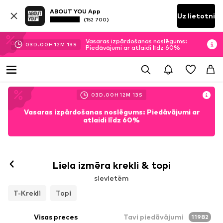
ABOUT YOU App
Uz lietotni
(152 700)
Vasaras izpārdošanas noslēgums:
03
D.
00
H
12
M
11
S
Piedāvājumi ar atlaidi līdz 60%
03
D.
00
H
12
M
11
S
Vasaras izpārdošanas noslēgums: Piedāvājumi ar
atlaidi līdz 60%
Liela izmēra krekli & topi
sievietēm
T-Krekli
Topi
Visas preces
Tavi piedāvājumi
11982