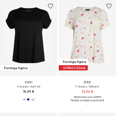
Formīga figūra
Formīga figūra
IZPĀRDOŠANA
ZIZZI
ZIZZI
T-Krekls 'KATJA'
T-Krekls 'VMalis'
15,99 €
22,94 €
Sākotnējā cena: 26,99 €
+
2
Pēdējā zemākā cena:
20,65 €