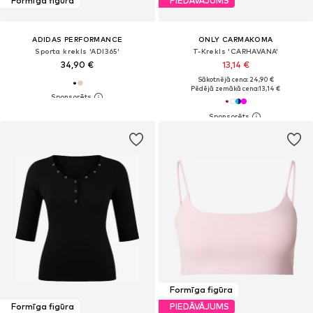
Formīga figūra
PIEDĀVĀJUMS
ADIDAS PERFORMANCE
ONLY CARMAKOMA
Sporta krekls 'ADI365'
T-Krekls 'CARHAVANA'
34,90 €
13,14 €
Sākotnējā cena: 24,90 €
Pēdējā zemākā cena:
13,14 €
Formīga figūra
Formīga figūra
PIEDĀVĀJUMS