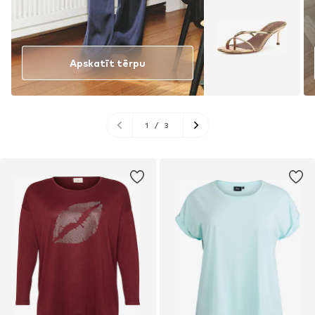
Apskatīt tērpu
1
/
3