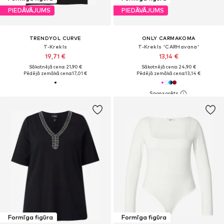
PIEDĀVĀJUMS
PIEDĀVĀJUMS
TRENDYOL CURVE
ONLY CARMAKOMA
T-Krekls
T-Krekls 'CARHavana'
19,71 €
13,14 €
Sākotnējā cena: 21,90 €
Sākotnējā cena: 24,90 €
Pēdējā zemākā cena:
17,01 €
Pēdējā zemākā cena:
13,14 €
Formīga figūra
Formīga figūra