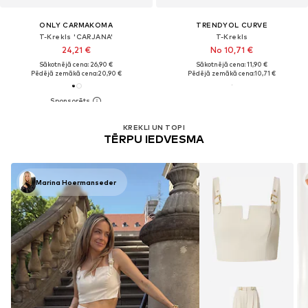
ONLY CARMAKOMA
TRENDYOL CURVE
T-Krekls 'CARJANA'
T-Krekls
24,21 €
No 10,71 €
Sākotnējā cena: 26,90 €
Sākotnējā cena: 11,90 €
Pēdējā zemākā cena:
20,90 €
Pēdējā zemākā cena:
10,71 €
KREKLI UN TOPI
TĒRPU IEDVESMA
Marina Hoermanseder