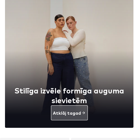
Stilīga izvēle formīga auguma
sievietēm
Atklāj tagad