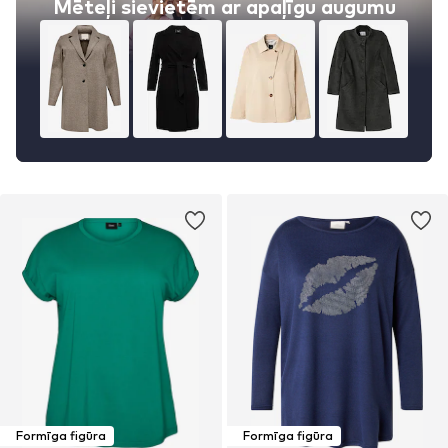
Mēteļi sievietēm ar apaļīgu augumu
Formīga figūra
Formīga figūra