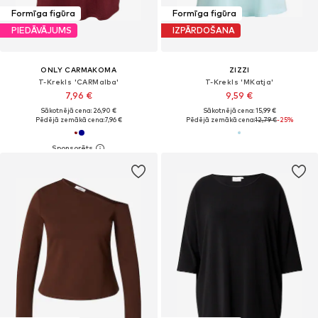
Formīga figūra
Formīga figūra
PIEDĀVĀJUMS
IZPĀRDOŠANA
ONLY CARMAKOMA
ZIZZI
T-Krekls 'CARMalba'
T-Krekls 'MKatja'
7,96 €
9,59 €
Sākotnējā cena: 26,90 €
Sākotnējā cena: 15,99 €
Pēdējā zemākā cena:
7,96 €
Pēdējā zemākā cena:
12,79 €
-25%