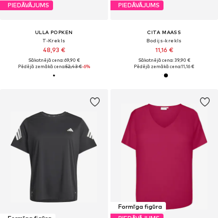
PIEDĀVĀJUMS
PIEDĀVĀJUMS
ULLA POPKEN
CITA MAASS
T-Krekls
Bodijs-krekls
48,93 €
11,16 €
Sākotnējā cena: 69,90 €
Sākotnējā cena: 39,90 €
Pēdējā zemākā cena:
52,43 €
-6%
Pēdējā zemākā cena:
11,16 €
Formīga figūra