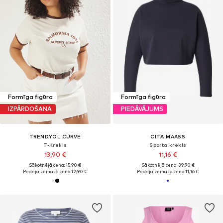
Formīga figūra
Formīga figūra
IZPĀRDOŠANA
PIEDĀVĀJUMS
TRENDYOL CURVE
CITA MAASS
T-Krekls
Sporta krekls
13,90 €
11,16 €
Sākotnējā cena: 15,90 €
Sākotnējā cena: 39,90 €
Pēdējā zemākā cena:
12,90 €
Pēdējā zemākā cena:
11,16 €