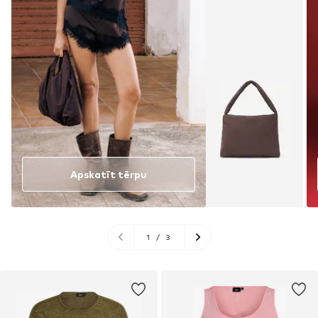
Apskatīt tērpu
1
/
3