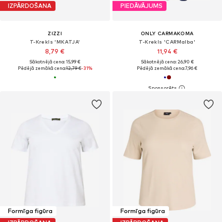
IZPĀRDOŠANA
PIEDĀVĀJUMS
ZIZZI
ONLY CARMAKOMA
T-Krekls 'MKATJA'
T-Krekls 'CARMalba'
8,79 €
11,94 €
Sākotnējā cena: 15,99 €
Sākotnējā cena: 26,90 €
Pēdējā zemākā cena:
12,79 €
-31%
Pēdējā zemākā cena:
7,96 €
Formīga figūra
Formīga figūra