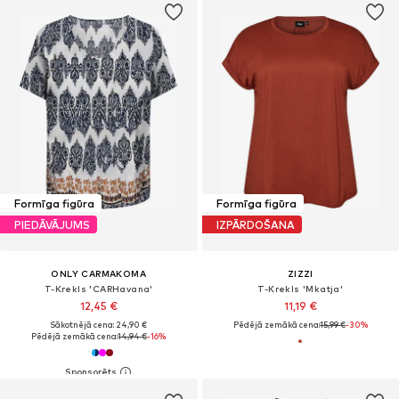
Formīga figūra
Formīga figūra
PIEDĀVĀJUMS
IZPĀRDOŠANA
ONLY CARMAKOMA
ZIZZI
T-Krekls 'CARHavana'
T-Krekls 'Mkatja'
12,45 €
11,19 €
Sākotnējā cena: 24,90 €
Pēdējā zemākā cena:
15,99 €
-30%
Pēdējā zemākā cena:
14,94 €
-16%