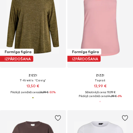
Formīga figūra
Formīga figūra
IZPĀRDOŠANA
IZPĀRDOŠANA
ZIZZI
ZIZZI
T-Krekls 'Cavig'
Topiņš
13,50 €
13,99 €
Pēdējā zemākā cena:
26,99 €
-50%
Sākotnējā cena: 19,99 €
Pēdējā zemākā cena:
14,99 €
-6%