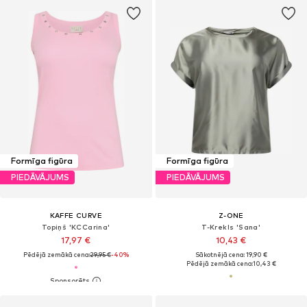
Formīga figūra
Formīga figūra
PIEDĀVĀJUMS
PIEDĀVĀJUMS
KAFFE CURVE
Z-ONE
Topiņš 'KCCarina'
T-Krekls 'Sana'
17,97 €
10,43 €
Pēdējā zemākā cena:
29,95 €
-40%
Sākotnējā cena: 19,90 €
Pēdējā zemākā cena:
10,43 €