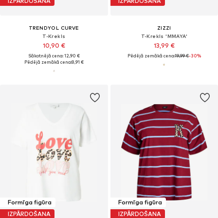
IZPĀRDOŠANA
IZPĀRDOŠANA
TRENDYOL CURVE
ZIZZI
T-Krekls
T-Krekls 'MMAYA'
10,90 €
13,99 €
Sākotnējā cena: 12,90 €
Pēdējā zemākā cena:
19,99 €
-30%
Pēdējā zemākā cena:
8,91 €
Formīga figūra
Formīga figūra
IZPĀRDOŠANA
IZPĀRDOŠANA