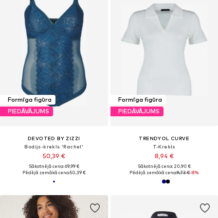
Formīga figūra
Formīga figūra
PIEDĀVĀJUMS
PIEDĀVĀJUMS
DEVOTED BY ZIZZI
TRENDYOL CURVE
Bodijs-krekls 'Rachel'
T-Krekls
50,39 €
8,94 €
Sākotnējā cena: 69,99 €
Sākotnējā cena: 20,90 €
Pēdējā zemākā cena:
50,39 €
Pēdējā zemākā cena:
9,73 €
-8%