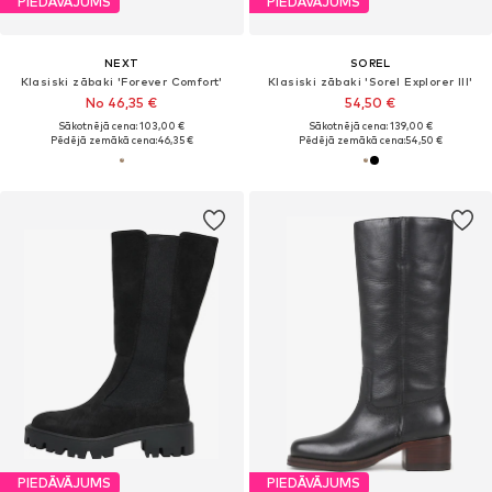
PIEDĀVĀJUMS
PIEDĀVĀJUMS
NEXT
SOREL
Klasiski zābaki 'Forever Comfort'
Klasiski zābaki 'Sorel Explorer III'
No 46,35 €
54,50 €
Sākotnējā cena: 103,00 €
Sākotnējā cena: 139,00 €
Pēdējā zemākā cena:
46,35 €
Pēdējā zemākā cena:
54,50 €
PIEDĀVĀJUMS
PIEDĀVĀJUMS