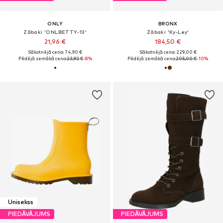
ONLY
BRONX
Zābaki 'ONLBETTY-13'
Zābaki 'Ky-Ley'
21,96 €
184,50 €
Sākotnējā cena: 74,90 €
Sākotnējā cena: 229,00 €
Pēdējā zemākā cena:
23,92 €
-8%
Pēdējā zemākā cena:
205,00 €
-10%
Unisekss
PIEDĀVĀJUMS
PIEDĀVĀJUMS