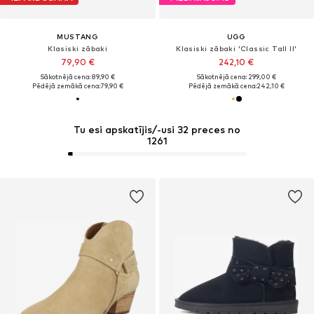
MUSTANG
UGG
Klasiski zābaki
Klasiski zābaki 'Classic Tall II'
79,90 €
242,10 €
Sākotnējā cena: 89,90 €
Sākotnējā cena: 299,00 €
Pēdējā zemākā cena:
79,90 €
Pēdējā zemākā cena:
242,10 €
Tu esi apskatījis/-usi 32 preces no
1261