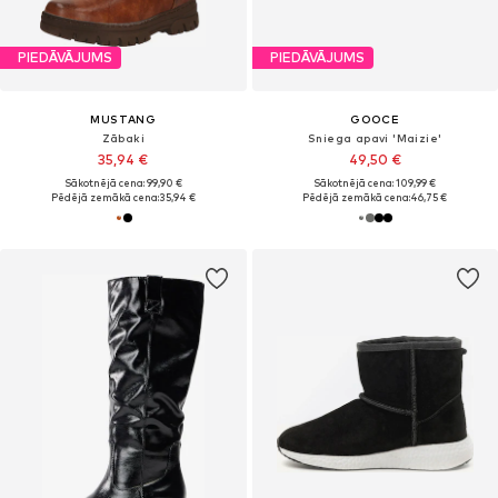
PIEDĀVĀJUMS
PIEDĀVĀJUMS
MUSTANG
GOOCE
Zābaki
Sniega apavi 'Maizie'
35,94 €
49,50 €
Sākotnējā cena: 99,90 €
Sākotnējā cena: 109,99 €
Pēdējā zemākā cena:
35,94 €
Pēdējā zemākā cena:
46,75 €