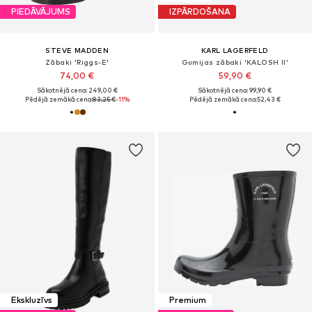
PIEDĀVĀJUMS
IZPĀRDOŠANA
STEVE MADDEN
KARL LAGERFELD
Zābaki 'Riggs-E'
Gumijas zābaki 'KALOSH II'
74,00 €
59,90 €
Sākotnējā cena: 249,00 €
Sākotnējā cena: 99,90 €
Pēdējā zemākā cena:
83,25 €
-11%
Pēdējā zemākā cena:
52,43 €
Ekskluzīvs
Premium