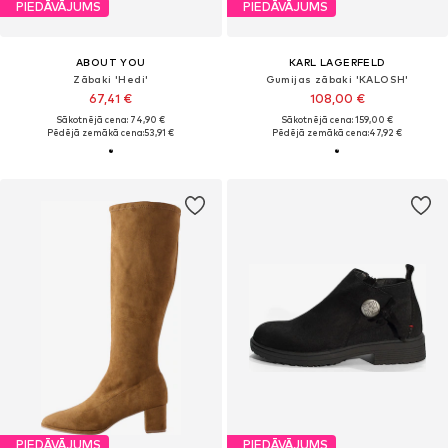
PIEDĀVĀJUMS
PIEDĀVĀJUMS
ABOUT YOU
KARL LAGERFELD
Zābaki 'Hedi'
Gumijas zābaki 'KALOSH'
67,41 €
108,00 €
Sākotnējā cena: 74,90 €
Sākotnējā cena: 159,00 €
Pēdējā zemākā cena:
53,91 €
Pēdējā zemākā cena:
47,92 €
PIEDĀVĀJUMS
PIEDĀVĀJUMS