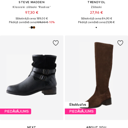
STEVE MADDEN
TRENDYOL
Klasiski zābaki 'Radios'
Zābaki
97,30 €
27,96 €
Sākotnējā cena: 189,00 €
Sākotnējā cena: 84,90 €
Pēdējā zemākā cena:
109,00 €
-10%
Pēdējā zemākā cena:
25,96 €
Ekskluzīvs
PIEDĀVĀJUMS
PIEDĀVĀJUMS
NEXT
ABOUT YOU