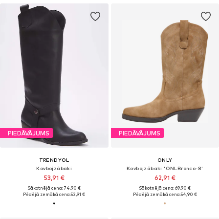
PIEDĀVĀJUMS
PIEDĀVĀJUMS
TRENDYOL
ONLY
Kovbojzābaki
Kovbojzābaki 'ONLBronco-8'
53,91 €
62,91 €
Sākotnējā cena: 74,90 €
Sākotnējā cena: 69,90 €
Pēdējā zemākā cena:
53,91 €
Pēdējā zemākā cena:
54,90 €