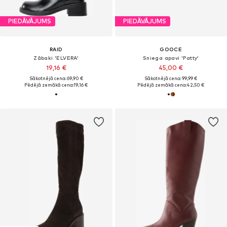
PIEDĀVĀJUMS
PIEDĀVĀJUMS
RAID
GOOCE
Zābaki 'ELVERA'
Sniega apavi 'Patty'
19,16 €
45,00 €
Sākotnējā cena: 69,90 €
Sākotnējā cena: 99,99 €
Pēdējā zemākā cena:
19,16 €
Pēdējā zemākā cena:
42,50 €