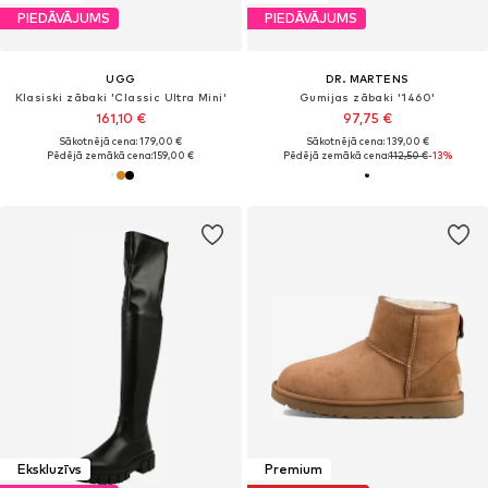
PIEDĀVĀJUMS
PIEDĀVĀJUMS
UGG
DR. MARTENS
Klasiski zābaki 'Classic Ultra Mini'
Gumijas zābaki '1460'
161,10 €
97,75 €
Sākotnējā cena: 179,00 €
Sākotnējā cena: 139,00 €
Pēdējā zemākā cena:
159,00 €
Pēdējā zemākā cena:
112,50 €
-13%
Ekskluzīvs
Premium