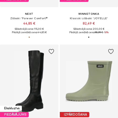
NEXT
MINNETONKA
Zābaki 'Forever Comfort®'
Klasiski zābaki 'JOYELLE'
44,85 €
82,49 €
Sākotnējā cena: 115,00 €
Sākotnējā cena: 200,00 €
Pēdējā zemākā cena:
44,85 €
Pēdējā zemākā cena:
98,99 €
-16%
Ekskluzīvs
PIEDĀVĀJUMS
IZPĀRDOŠANA