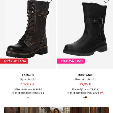
IZPĀRDOŠANA
PIEDĀVĀJUMS
TAMARIS
MUSTANG
Šņorzābaki
Klasiski zābaki
107,09 €
29,95 €
Sākotnējā cena: 149,95 €
Sākotnējā cena: 79,90 €
Pēdējā zemākā cena:
96,38 €
Pēdējā zemākā cena:
32,95 €
-9%