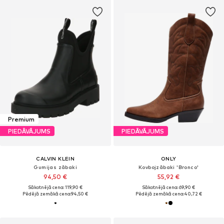
Premium
PIEDĀVĀJUMS
PIEDĀVĀJUMS
CALVIN KLEIN
ONLY
Gumijas zābaki
Kovbojzābaki 'Bronco'
94,50 €
55,92 €
Sākotnējā cena: 119,90 €
Sākotnējā cena: 69,90 €
Pēdējā zemākā cena:
94,50 €
Pēdējā zemākā cena:
40,72 €