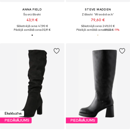
ANNA FIELD
STEVE MADDEN
Šņorzābaki
Zābaki 'Woodstock'
43,11 €
79,60 €
Sākotnējā cena: 47,90 €
Sākotnējā cena: 249,00 €
Pēdējā zemākā cena:
35,91 €
Pēdējā zemākā cena:
89,55 €
-11%
Ekskluzīvs
PIEDĀVĀJUMS
PIEDĀVĀJUMS