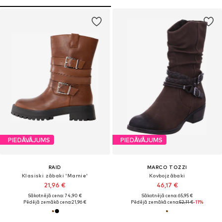
PIEDĀVĀJUMS
PIEDĀVĀJUMS
RAID
MARCO TOZZI
Klasiski zābaki 'Marnie'
Kovbojzābaki
21,96 €
46,17 €
Sākotnējā cena: 74,90 €
Sākotnējā cena: 65,95 €
Pēdējā zemākā cena:
21,96 €
Pēdējā zemākā cena:
52,11 €
-11%