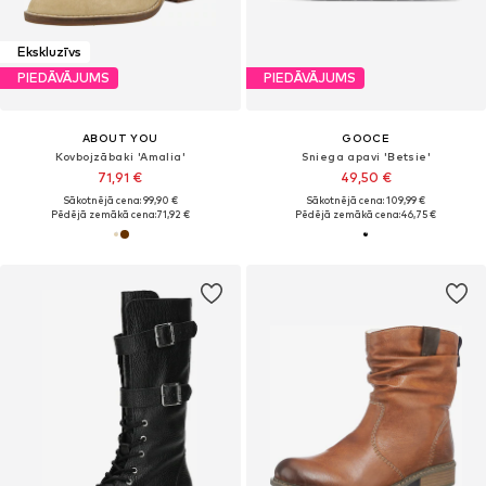
Ekskluzīvs
PIEDĀVĀJUMS
PIEDĀVĀJUMS
ABOUT YOU
GOOCE
Kovbojzābaki 'Amalia'
Sniega apavi 'Betsie'
71,91 €
49,50 €
Sākotnējā cena: 99,90 €
Sākotnējā cena: 109,99 €
Pēdējā zemākā cena:
71,92 €
Pēdējā zemākā cena:
46,75 €