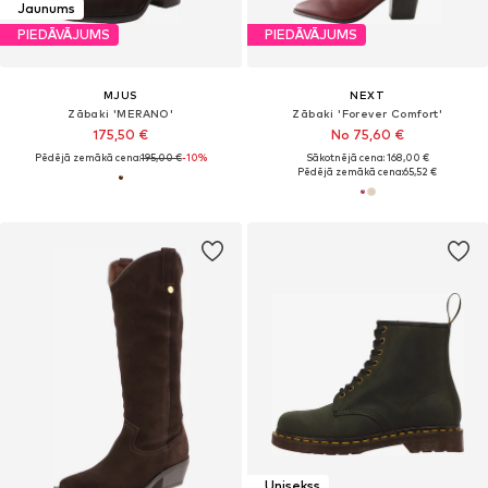
Jaunums
PIEDĀVĀJUMS
PIEDĀVĀJUMS
MJUS
NEXT
Zābaki 'MERANO'
Zābaki 'Forever Comfort'
175,50 €
No 75,60 €
Pēdējā zemākā cena:
195,00 €
-10%
Sākotnējā cena: 168,00 €
Pēdējā zemākā cena:
65,52 €
Unisekss