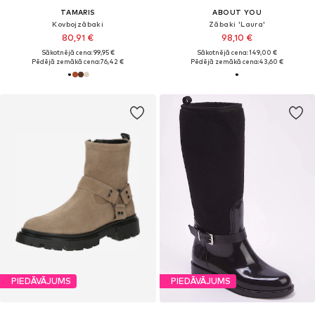
TAMARIS
ABOUT YOU
Kovbojzābaki
Zābaki 'Laura'
80,91 €
98,10 €
Sākotnējā cena: 99,95 €
Sākotnējā cena: 149,00 €
Pēdējā zemākā cena:
76,42 €
Pēdējā zemākā cena:
43,60 €
PIEDĀVĀJUMS
PIEDĀVĀJUMS