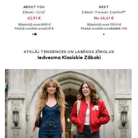
ABOUT YOU
NEXT
Zābaki 'JULE'
Zābaki 'Forever Comfort®'
62,91 €
No 46,41 €
Sākotnējā cena: 69,90 €
Sākotnējā cena: 119,00 €
Pēdējā zemākā cena:
62,91 €
Pēdējā zemākā cena:
53,55 €
-13%
ATKLĀJ TENDENCES UN LABĀKOS ZĪMOLUS
Iedvesma Klasiskie Zābaki