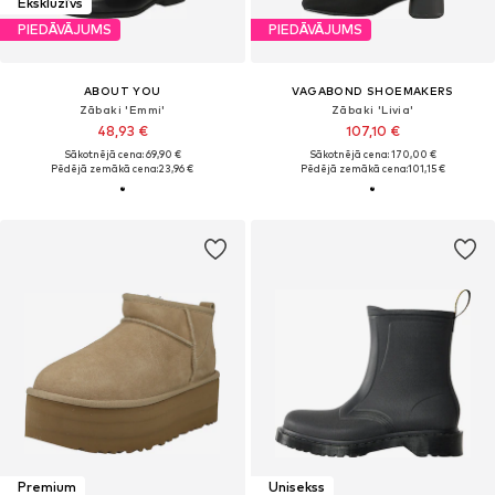
Ekskluzīvs
PIEDĀVĀJUMS
PIEDĀVĀJUMS
ABOUT YOU
VAGABOND SHOEMAKERS
Zābaki 'Emmi'
Zābaki 'Livia'
48,93 €
107,10 €
Sākotnējā cena: 69,90 €
Sākotnējā cena: 170,00 €
Pēdējā zemākā cena:
23,96 €
Pēdējā zemākā cena:
101,15 €
Premium
Unisekss