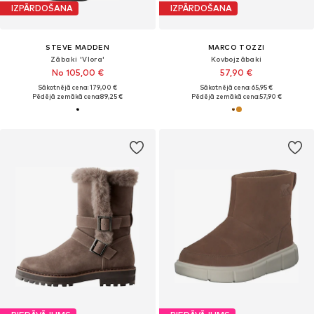
IZPĀRDOŠANA
IZPĀRDOŠANA
STEVE MADDEN
MARCO TOZZI
Zābaki 'Vlora'
Kovbojzābaki
No 105,00 €
57,90 €
Sākotnējā cena: 179,00 €
Sākotnējā cena: 65,95 €
Pēdējā zemākā cena:
89,25 €
Pēdējā zemākā cena:
57,90 €