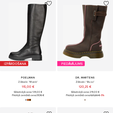
IZPĀRDOŠANA
PIEDĀVĀJUMS
POELMAN
DR. MARTENS
Zābaki 'Monk'
Zābaki 'Buzz'
115,00 €
120,25 €
Sākotnējā cena: 139,00 €
Sākotnējā cena: 219,00 €
Pēdējā zemākā cena:
39,96 €
Pēdējā zemākā cena:
127,20 €
-5%