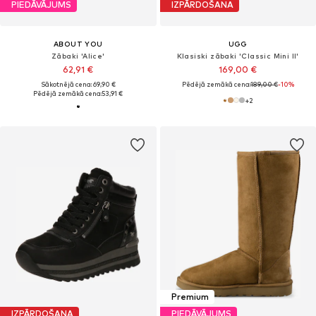
PIEDĀVĀJUMS
IZPĀRDOŠANA
ABOUT YOU
UGG
Zābaki 'Alice'
Klasiski zābaki 'Classic Mini II'
62,91 €
169,00 €
Sākotnējā cena: 69,90 €
Pēdējā zemākā cena:
189,00 €
-10%
Pēdējā zemākā cena:
53,91 €
+
2
Premium
IZPĀRDOŠANA
PIEDĀVĀJUMS