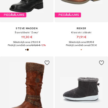
PIEDĀVĀJUMS
PIEDĀVĀJUMS
STEVE MADDEN
RIEKER
Šņorzābaki 'Zoey'
Klasiski zābaki
111,30 €
71,91 €
Sākotnējā cena: 219,00 €
Sākotnējā cena: 89,95 €
Pēdējā zemākā cena:
127,20 €
-12%
Pēdējā zemākā cena:
67,92 €