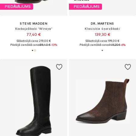
PIEDĀVĀJUMS
PIEDĀVĀJUMS
STEVE MADDEN
DR. MARTENS
Kovbojzābaki 'Wiraya'
Klasiskie šņorzābaki
77,40 €
139,30 €
Sākotnējā cena: 219,00 €
Sākotnējā cena: 199,00 €
Pēdējā zemākā cena:
89,40 €
-13%
Pēdējā zemākā cena:
149,25 €
-6%