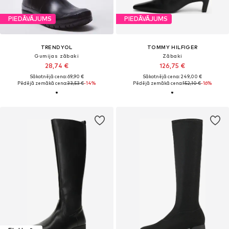
PIEDĀVĀJUMS
PIEDĀVĀJUMS
TRENDYOL
TOMMY HILFIGER
Gumijas zābaki
Zābaki
28,74 €
126,75 €
Sākotnējā cena: 69,90 €
Sākotnējā cena: 249,00 €
Pēdējā zemākā cena:
33,53 €
-14%
Pēdējā zemākā cena:
152,10 €
-16%