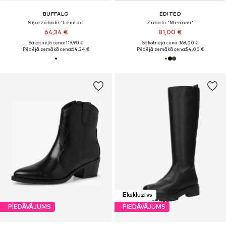
BUFFALO
EDITED
Šņorzābaki 'Lennox'
Zābaki 'Menami'
64,34 €
81,00 €
Sākotnējā cena: 119,90 €
Sākotnējā cena: 169,00 €
Pēdējā zemākā cena:
64,34 €
Pēdējā zemākā cena:
54,00 €
Ekskluzīvs
PIEDĀVĀJUMS
PIEDĀVĀJUMS