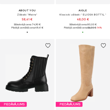
ABOUT YOU
AIGLE
Zābaki 'Maira'
Klasiski zābaki ' ELIOSA BOTTIL '
58,41 €
48,00 €
Sākotnējā cena: 74,90 €
Sākotnējā cena: 80,00 €
Pēdējā zemākā cena:
49,41 €
Pēdējā zemākā cena:
56,00 €
-14%
PIEDĀVĀJUMS
PIEDĀVĀJUMS