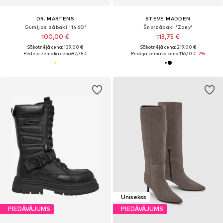
DR. MARTENS
STEVE MADDEN
Gumijas zābaki '1460'
Šņorzābaki 'Zoey'
100,00 €
113,75 €
Sākotnējā cena: 139,00 €
Sākotnējā cena: 219,00 €
Pēdējā zemākā cena:
97,75 €
Pēdējā zemākā cena:
116,10 €
-2%
Unisekss
PIEDĀVĀJUMS
PIEDĀVĀJUMS