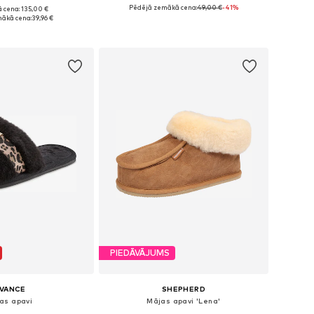
Pēdējā zemākā cena:
49,00 €
-41%
 cena: 135,00 €
i: 36, 37, 38, 39, 40
Pieejamie izmēri: 37, 38, 39, 41, 42, 43
ākā cena:
39,96 €
not grozam
Pievienot grozam
PIEDĀVĀJUMS
IVANCE
SHEPHERD
as apavi
Mājas apavi 'Lena'