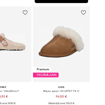
not grozam
Premium
PIEDĀVĀJUMS
ONLY
UGG
vi 'ONLMOLLY'
Mājas apavi 'SCUFFETTE II'
1,92 €
94,50 €
ā cena: 39,90 €
Sākotnējā cena: 119,00 €
i: 36, 37, 38, 39, 40
Pieejamie izmēri: 36, 37, 38, 39, 40, 41