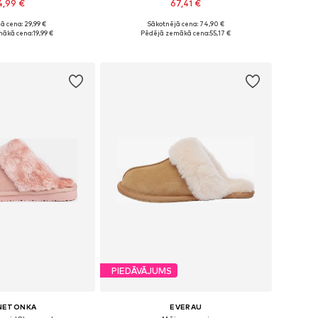
4,99 €
67,41 €
ā cena: 29,99 €
Sākotnējā cena: 74,90 €
i: 36, 37, 38, 39, 40
Pieejams daudzos izmēros
mākā cena:
19,99 €
Pēdējā zemākā cena:
55,17 €
not grozam
Pievienot grozam
PIEDĀVĀJUMS
NETONKA
EVERAU