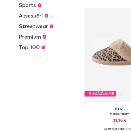
Pievienot gr
Sports
Aksesuāri
Streetwear
Premium
Top 100
PIEDĀVĀJUMS
NEXT
Mājas apavi
33,30 €
Sākotnējā cena: 37,