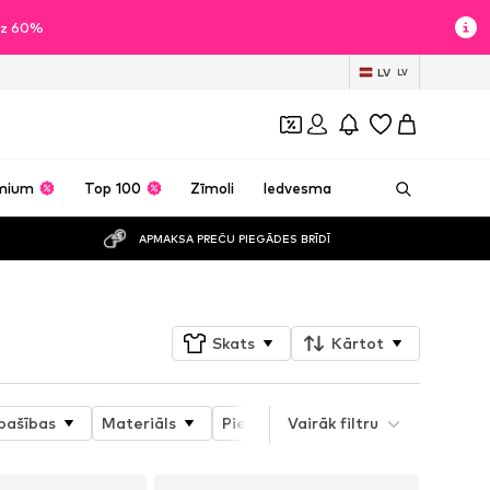
īdz 60%
LV
LV
mium
Top 100
Zīmoli
Iedvesma
APMAKSA PREČU PIEGĀDES BRĪDĪ
Skats
Kārtot
pašības
Materiāls
Piemēroti apavi
Vairāk filtru
Papēža aug