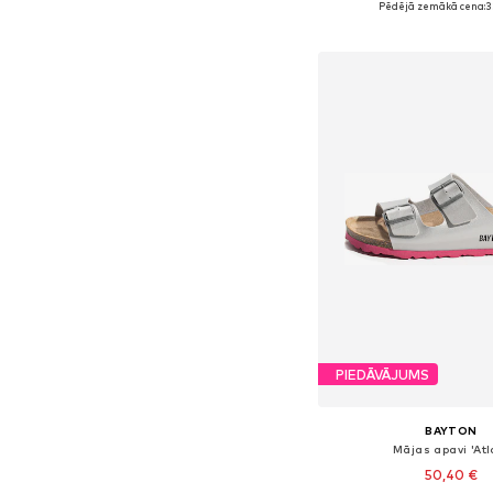
Pēdējā zemākā cena:
3
Pievienot gr
PIEDĀVĀJUMS
BAYTON
Mājas apavi 'Atl
50,40 €