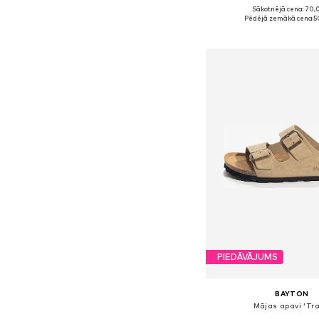
Sākotnējā cena: 70,
Pieejamie izmēri: 37, 38,
Pēdējā zemākā cena:
5
Pievienot gr
PIEDĀVĀJUMS
BAYTON
Mājas apavi 'Tra