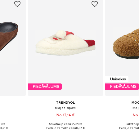
Unisekss
PIEDĀVĀJUMS
PIEDĀVĀJUMS
TRENDYOL
MO
Mājas apavi
Māj
No 13,14 €
No 
00 €
Sākotnējā cena: 27,90 €
Sākotnējā
 38, 39, 40
Pieejamie izmēri: 36-37, 38-39, 40-41
Pieejams 
8,21 €
Pēdējā zemākā cena:
8,36 €
Pēdējā zemāk
ozam
Pievienot grozam
Pievie