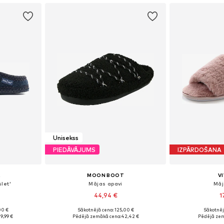
Unisekss
PIEDĀVĀJUMS
IZPĀRDOŠANA
A
MOON BOOT
V
let'
Mājas apavi
Māj
44,94 €
1
00 €
Sākotnējā cena: 125,00 €
Sākotnēj
38-40,5, 41-43
Pieejams daudzos izmēros
Pieejamie izmēri:
9,99 €
Pēdējā zemākā cena:
42,42 €
Pēdējā zem