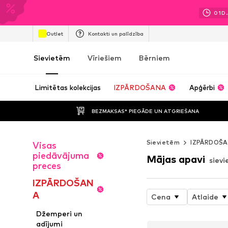
01
D.
Outlet
Kontakti un palīdzība
Sievietēm
Vīriešiem
Bērniem
Limitētas kolekcijas
IZPĀRDOŠANA
Apģērbi
BEZMAKSAS* PIEGĀDE UN ATGRIEŠANA
Sievietēm
IZPĀRDOŠ
Visas
piedāvājuma
Mājas apavi
siev
preces
IZPĀRDOŠAN
A
Cena
Atlaide
Džemperi un
adījumi