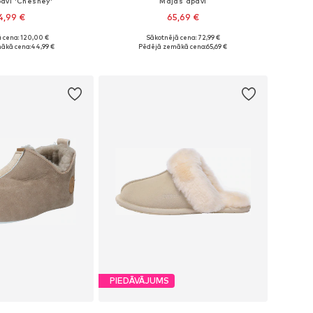
avi 'Chesney'
Mājas apavi
4,99 €
65,69 €
+
3
 cena: 120,00 €
Sākotnējā cena: 72,99 €
 36, 37, 38, 39, 40, 41
Pieejamie izmēri: 36, 37, 38, 39, 40, 41
ākā cena:
44,99 €
Pēdējā zemākā cena:
65,69 €
not grozam
Pievienot grozam
PIEDĀVĀJUMS