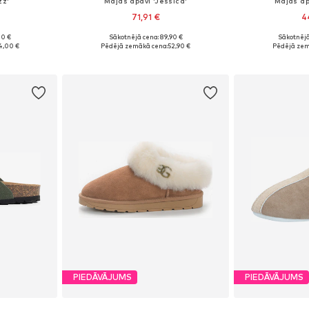
zz'
Mājas apavi 'Jessica'
Mājas ap
71,91 €
4
00 €
Sākotnējā cena: 89,90 €
Sākotnējā
zmēros
Pieejams daudzos izmēros
Pieejamie izmēri:
4,00 €
Pēdējā zemākā cena:
52,90 €
Pēdējā zem
ozam
Pievienot grozam
Pievie
PIEDĀVĀJUMS
PIEDĀVĀJUMS