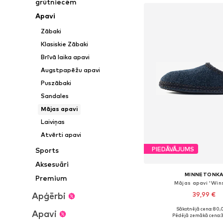
grūtniecēm
Apavi
Zābaki
Klasiskie Zābaki
Brīvā laika apavi
Augstpapēžu apavi
Puszābaki
Sandales
Mājas apavi
Laiviņas
Atvērti apavi
PIEDĀVĀJUMS
Sports
Aksesuāri
MINNETONK
Premium
Mājas apavi 'Wins
Apģērbi
39,99 €
Sākotnējā cena: 80,
Apavi
Pieejamie izmēri: 35-37,5, 
Pēdējā zemākā cena:
3