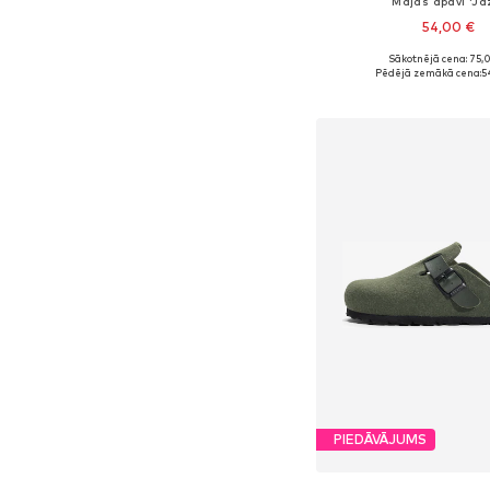
Mājas apavi 'Ja
54,00 €
Sākotnējā cena: 75,
Pieejams daudzos i
Pēdējā zemākā cena:
5
Pievienot gr
PIEDĀVĀJUMS