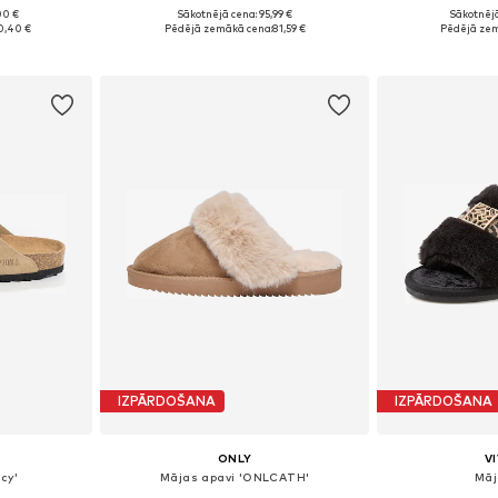
00 €
Sākotnējā cena: 95,99 €
Sākotnējā
 39, 40, 41
Pieejamie izmēri: 36, 38, 39, 40, 41, 42
Pieejamie izmēr
0,40 €
Pēdējā zemākā cena:
81,59 €
Pēdējā zem
ozam
Pievienot grozam
Pievie
IZPĀRDOŠANA
IZPĀRDOŠANA
ONLY
V
cy'
Mājas apavi 'ONLCATH'
Māj