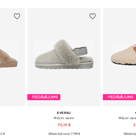
ozam
Pievienot grozam
Pievie
PIEDĀVĀJUMS
PIEDĀVĀJUMS
EVERAU
Mājas apavi
Mājas apa
70,19 €
3
00 €
Sākotnējā cena: 77,99 €
Sākotnēj
Pieejamie izmēri: 35-37,5, 38-40,5, 41-43, 43-45
Pieejamie izmēri: 36, 37, 38, 39, 40, 41
Pieejamie izmēr