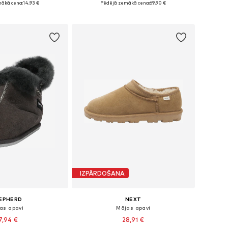
ākā cena:
14,93 €
Pēdējā zemākā cena:
69,90 €
not grozam
Pievienot grozam
IZPĀRDOŠANA
EPHERD
NEXT
as apavi
Mājas apavi
7,94 €
28,91 €