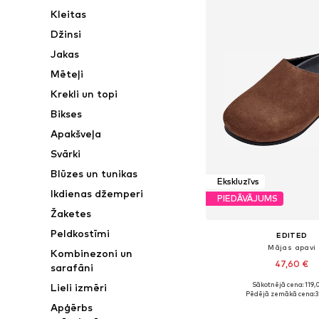
Kleitas
Džinsi
Jakas
Mēteļi
Krekli un topi
Bikses
Apakšveļa
Svārki
Blūzes un tunikas
Ekskluzīvs
Ikdienas džemperi
PIEDĀVĀJUMS
Žaketes
Peldkostīmi
EDITED
Mājas apavi
Kombinezoni un
47,60 €
sarafāni
Sākotnējā cena: 119,
Lieli izmēri
Pieejamie izmēri: 36, 37,
Pēdējā zemākā cena:
3
Apģērbs
Pievienot gr