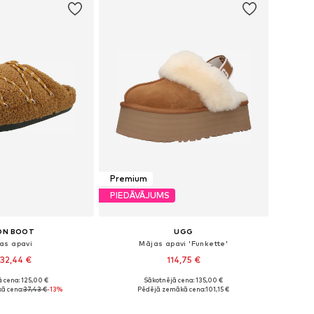
Premium
PIEDĀVĀJUMS
ON BOOT
UGG
as apavi
Mājas apavi 'Funkette'
32,44 €
114,75 €
 cena: 125,00 €
Sākotnējā cena: 135,00 €
daudzos izmēros
Pieejams daudzos izmēros
ā cena:
37,43 €
-13%
Pēdējā zemākā cena:
101,15 €
not grozam
Pievienot grozam