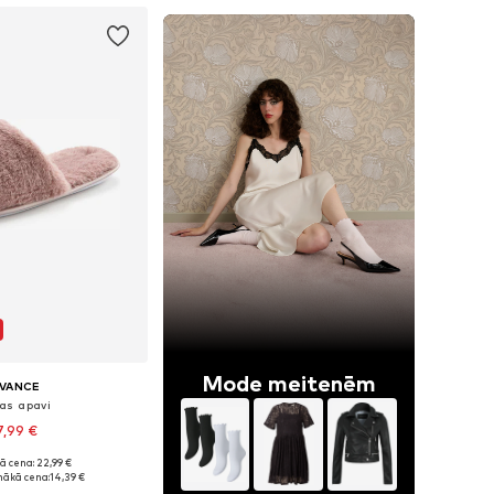
Mode meitenēm
IVANCE
as apavi
7,99 €
ā cena: 22,99 €
 36,5, 38,5, 40,5, 42,5
ākā cena:
14,39 €