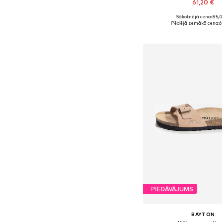
61,20 €
Sākotnējā cena: 85,
Pieejams daudzos i
Pēdējā zemākā cena:
6
Pievienot gr
PIEDĀVĀJUMS
BAYTON