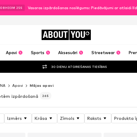
Vasaras izpārdošanas noslēgums: Piedāvājumi ar atlaidi l
08
H
33
M
23
S
ABOUT
YOU
Apavi
Sports
Aksesuāri
Streetwear
Pre
30 DIENU ATGRIEŠANAS TIESĪBAS
ANA
Apavi
Mājas apavi
ietēm izpārdošanā
265
Izmērs
Krāsa
Zīmols
Raksts
Produkta ī