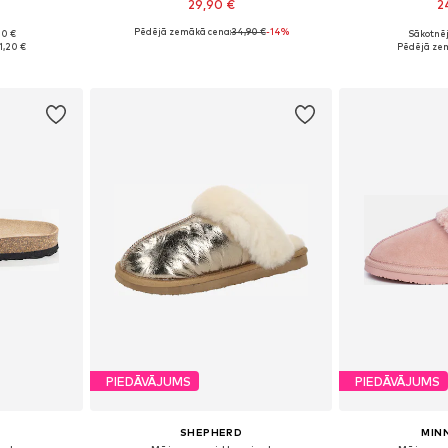
29,90 €
2
Pēdējā zemākā cena:
34,90 €
-14%
00 €
Sākotnēj
zmēros
Pieejamie izmēri: 36, 37, 38, 39, 40, 41
Pieejamie izmēr
1,20 €
Pēdējā ze
ozam
Pievienot grozam
Pievie
PIEDĀVĀJUMS
PIEDĀVĀJUMS
SHEPHERD
MIN