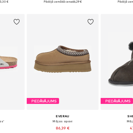
3,30 €
Pēdējā zemākā cena:
66,29 €
Pēdējā zem
ozam
Pievienot grozam
Pievie
PIEDĀVĀJUMS
PIEDĀVĀJUMS
EVERAU
SH
as'
Mājas apavi
Māj
86,39 €
4