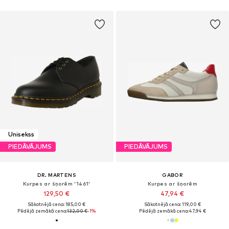
Unisekss
PIEDĀVĀJUMS
PIEDĀVĀJUMS
DR. MARTENS
GABOR
Kurpes ar šņorēm '1461'
Kurpes ar šņorēm
129,50 €
47,94 €
Sākotnējā cena: 185,00 €
Sākotnējā cena: 119,00 €
Pēdējā zemākā cena:
132,00 €
-1%
Pēdējā zemākā cena:
47,94 €