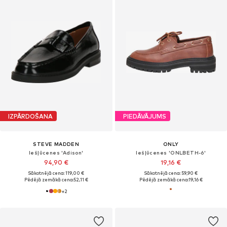
IZPĀRDOŠANA
PIEDĀVĀJUMS
STEVE MADDEN
ONLY
Iešļūcenes 'Adison'
Iešļūcenes 'ONLBETH-6'
94,90 €
19,16 €
Sākotnējā cena: 119,00 €
Sākotnējā cena: 59,90 €
Pēdējā zemākā cena:
52,11 €
Pēdējā zemākā cena:
19,16 €
+
2