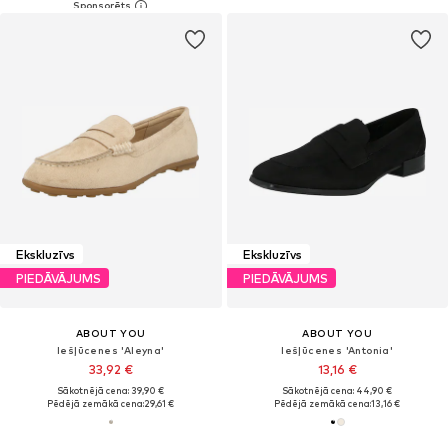
Ekskluzīvs
Ekskluzīvs
PIEDĀVĀJUMS
PIEDĀVĀJUMS
ABOUT YOU
ABOUT YOU
Iešļūcenes 'Aleyna'
Iešļūcenes 'Antonia'
33,92 €
13,16 €
Sākotnējā cena: 39,90 €
Sākotnējā cena: 44,90 €
Pēdējā zemākā cena:
29,61 €
Pēdējā zemākā cena:
13,16 €