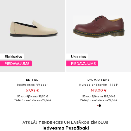
Ekskluzīvs
Unisekss
PIEDĀVĀJUMS
PIEDĀVĀJUMS
EDITED
DR. MARTENS
Iešļūcenes 'Weda'
Kurpes ar šņorēm '1461'
67,92 €
148,00 €
Sākotnējā cena: 99,90 €
Sākotnējā cena: 185,00 €
Pēdējā zemākā cena:
27,96 €
Pēdējā zemākā cena:
92,65 €
ATKLĀJ TENDENCES UN LABĀKOS ZĪMOLUS
Iedvesma Puszābaki