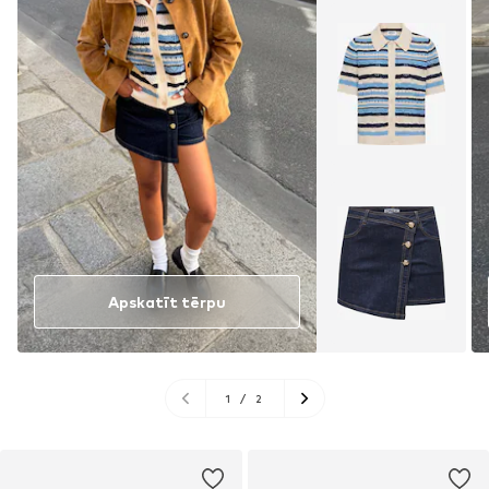
Apskatīt tērpu
1
/
2