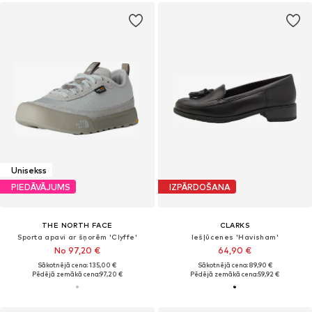
Unisekss
PIEDĀVĀJUMS
IZPĀRDOŠANA
THE NORTH FACE
CLARKS
Sporta apavi ar šņorēm 'Clyffe'
Iešļūcenes 'Havisham'
No 97,20 €
64,90 €
Sākotnējā cena: 135,00 €
Sākotnējā cena: 89,90 €
Pēdējā zemākā cena:
97,20 €
Pēdējā zemākā cena:
59,92 €