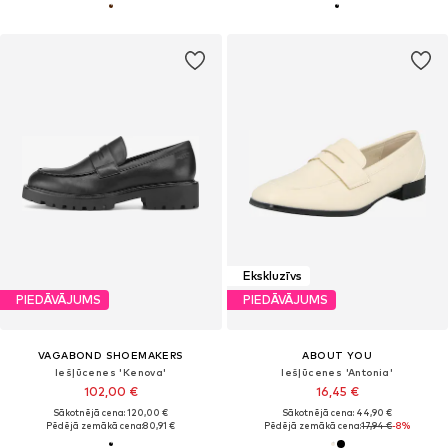
Ekskluzīvs
PIEDĀVĀJUMS
PIEDĀVĀJUMS
VAGABOND SHOEMAKERS
ABOUT YOU
Iešļūcenes 'Kenova'
Iešļūcenes 'Antonia'
102,00 €
16,45 €
Sākotnējā cena: 120,00 €
Sākotnējā cena: 44,90 €
Pēdējā zemākā cena:
80,91 €
Pēdējā zemākā cena:
17,94 €
-8%