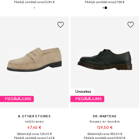
Pēdējā zemākā cena:
32,94 €
Pēdējā zemākā cena:
27,96 €
Unisekss
PIEDĀVĀJUMS
PIEDĀVĀJUMS
& OTHER STORIES
DR. MARTENS
Iešļūcenes
Kurpes ar šņorēm
47,45 €
129,50 €
Sākotnējā cena: 129,00 €
Sākotnējā cena: 185,00 €
Pēdējā zemākā cena:
47,45 €
Pēdējā zemākā cena:
129,50 €