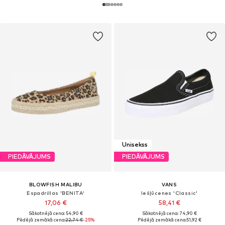
Unisekss
PIEDĀVĀJUMS
PIEDĀVĀJUMS
BLOWFISH MALIBU
VANS
Espadrillas 'BENITA'
Iešļūcenes 'Classic'
17,06 €
58,41 €
Sākotnējā cena: 54,90 €
Sākotnējā cena: 74,90 €
Pēdējā zemākā cena:
22,74 €
-25%
Pēdējā zemākā cena:
51,92 €