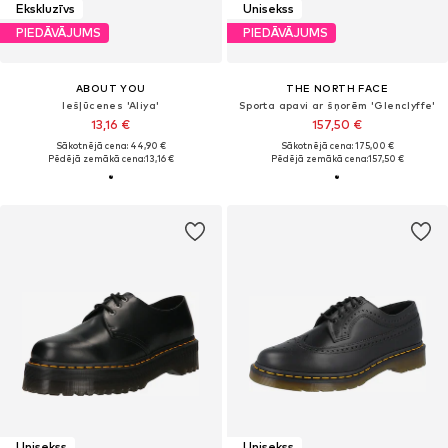
Ekskluzīvs
Unisekss
PIEDĀVĀJUMS
PIEDĀVĀJUMS
ABOUT YOU
THE NORTH FACE
Iešļūcenes 'Aliya'
Sporta apavi ar šņorēm 'Glenclyffe'
13,16 €
157,50 €
Sākotnējā cena: 44,90 €
Sākotnējā cena: 175,00 €
Pēdējā zemākā cena:
13,16 €
Pēdējā zemākā cena:
157,50 €
Unisekss
Unisekss