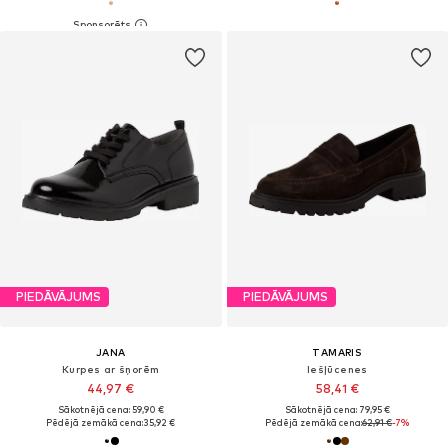
PIEDĀVĀJUMS
PIEDĀVĀJUMS
JANA
TAMARIS
Kurpes ar šņorēm
Iešļūcenes
44,97 €
58,41 €
Sākotnējā cena: 59,90 €
Sākotnējā cena: 79,95 €
Pēdējā zemākā cena:
35,92 €
Pēdējā zemākā cena:
62,91 €
-7%