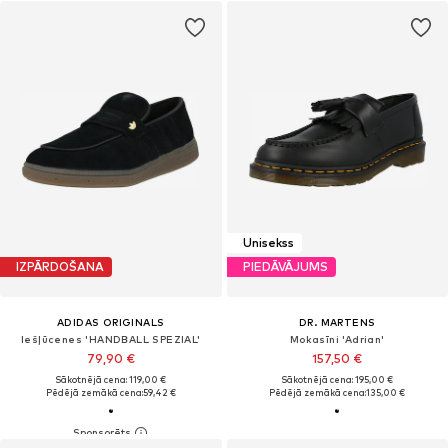
Unisekss
IZPĀRDOŠANA
PIEDĀVĀJUMS
ADIDAS ORIGINALS
DR. MARTENS
Iešļūcenes 'HANDBALL SPEZIAL'
Mokasīni 'Adrian'
79,90 €
157,50 €
Sākotnējā cena: 119,00 €
Sākotnējā cena: 195,00 €
Pēdējā zemākā cena:
59,42 €
Pēdējā zemākā cena:
135,00 €