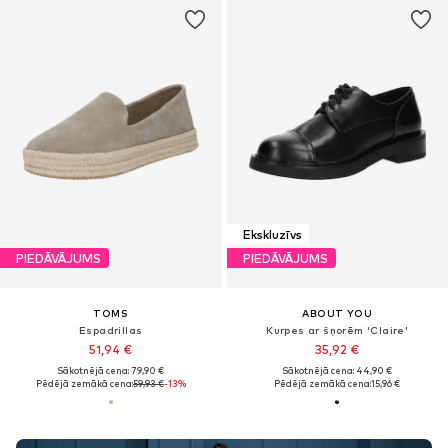
Ekskluzīvs
PIEDĀVĀJUMS
PIEDĀVĀJUMS
TOMS
ABOUT YOU
Espadrillas
Kurpes ar šņorēm 'Claire'
51,94 €
35,92 €
Sākotnējā cena: 79,90 €
Sākotnējā cena: 44,90 €
Pēdējā zemākā cena:
59,93 €
-13%
Pēdējā zemākā cena:
15,96 €