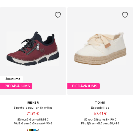
Jaunums
PIEDĀVĀJUMS
PIEDĀVĀJUMS
RIEKER
TOMS
Sporta apavi ar šņorēm
Espadrillas
71,91 €
67,41 €
Sākotnējā cena: 89,95 €
Sākotnējā cena: 84,90 €
Pēdējā zemākā cena:
64,90 €
Pēdējā zemākā cena:
58,41 €
+
1