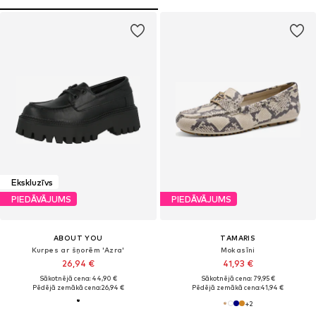
Ekskluzīvs
PIEDĀVĀJUMS
PIEDĀVĀJUMS
ABOUT YOU
TAMARIS
Kurpes ar šņorēm 'Azra'
Mokasīni
26,94 €
41,93 €
Sākotnējā cena: 44,90 €
Sākotnējā cena: 79,95 €
Pēdējā zemākā cena:
26,94 €
Pēdējā zemākā cena:
41,94 €
+
2