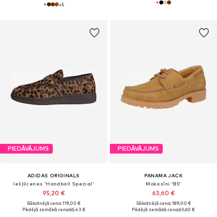
+
5
PIEDĀVĀJUMS
PIEDĀVĀJUMS
ADIDAS ORIGINALS
PANAMA JACK
Iešļūcenes 'Handball Spezial'
Mokasīni 'B5'
95,20 €
63,60 €
Sākotnējā cena: 119,00 €
Sākotnējā cena: 189,00 €
Pēdējā zemākā cena:
66,43 €
Pēdējā zemākā cena:
63,60 €