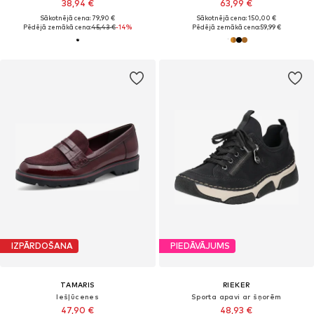
38,94 €
63,99 €
Sākotnējā cena: 79,90 €
Sākotnējā cena: 150,00 €
Pēdējā zemākā cena:
45,43 €
-14%
Pēdējā zemākā cena:
59,99 €
IZPĀRDOŠANA
PIEDĀVĀJUMS
TAMARIS
RIEKER
Iešļūcenes
Sporta apavi ar šņorēm
47,90 €
48,93 €