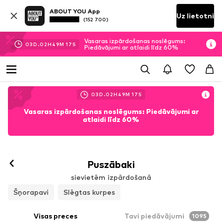
ABOUT YOU App
Uz lietotni
(152 700)
Vasaras izpārdošanas noslēgums:
03
D.
02
H
49
M
15
S
Piedāvājumi ar atlaidi līdz 60%
03
D.
02
H
49
M
15
S
Vasaras izpārdošanas noslēgums: Piedāvājumi ar
atlaidi līdz 60%
Puszābaki
sievietēm izpārdošanā
Šņorapavi
Slēgtas kurpes
Visas preces
Tavi piedāvājumi
1095