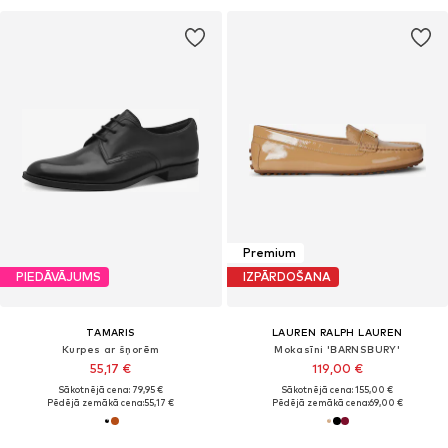
Premium
PIEDĀVĀJUMS
IZPĀRDOŠANA
TAMARIS
LAUREN RALPH LAUREN
Kurpes ar šņorēm
Mokasīni 'BARNSBURY'
55,17 €
119,00 €
Sākotnējā cena: 79,95 €
Sākotnējā cena: 155,00 €
Pēdējā zemākā cena:
55,17 €
Pēdējā zemākā cena:
69,00 €