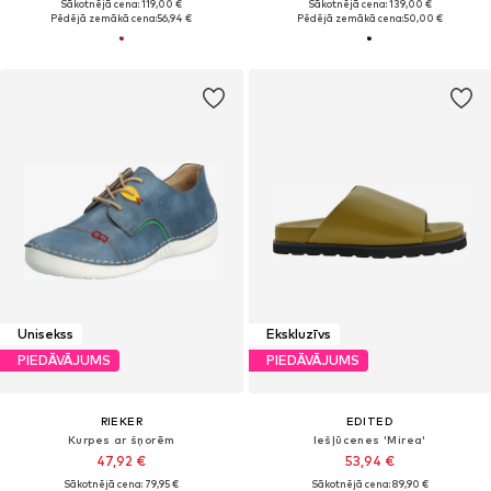
Sākotnējā cena: 119,00 €
Sākotnējā cena: 139,00 €
Pēdējā zemākā cena:
56,94 €
Pēdējā zemākā cena:
50,00 €
Unisekss
Ekskluzīvs
PIEDĀVĀJUMS
PIEDĀVĀJUMS
RIEKER
EDITED
Kurpes ar šņorēm
Iešļūcenes 'Mirea'
47,92 €
53,94 €
Sākotnējā cena: 79,95 €
Sākotnējā cena: 89,90 €