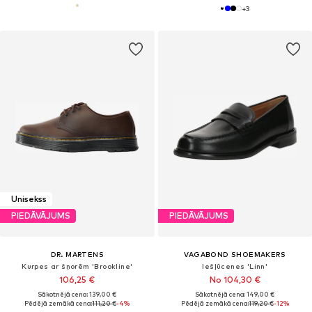
+
3
Unisekss
PIEDĀVĀJUMS
PIEDĀVĀJUMS
DR. MARTENS
VAGABOND SHOEMAKERS
Kurpes ar šņorēm 'Brookline'
Iešļūcenes 'Linn'
106,25 €
No 104,30 €
Sākotnējā cena: 139,00 €
Sākotnējā cena: 149,00 €
Pēdējā zemākā cena:
111,20 €
-4%
Pēdējā zemākā cena:
119,20 €
-12%