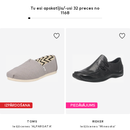
Tu esi apskatījis/-usi 32 preces no
1168
IZPĀRDOŠANA
PIEDĀVĀJUMS
TOMS
RIEKER
Iešļūcenes 'ALPARGATA'
Iešļūcenes 'Minesota'