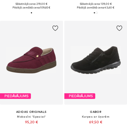
Sākotnējā cena: 219,00 €
Sākotnējā cena: 139,00 €
Pēdējā zemākā cena:
109,65 €
Pēdējā zemākā cena:
43,60 €
PIEDĀVĀJUMS
PIEDĀVĀJUMS
ADIDAS ORIGINALS
GABOR
Mokasīni 'Spezial'
Kurpes ar šņorēm
95,20 €
69,50 €