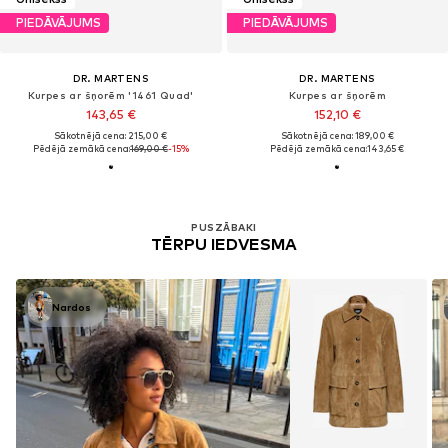
PIEDĀVĀJUMS
PIEDĀVĀJUMS
DR. MARTENS
DR. MARTENS
Kurpes ar šņorēm '1461 Quad'
Kurpes ar šņorēm
143,65 €
152,10 €
Sākotnējā cena: 215,00 €
Sākotnējā cena: 189,00 €
Pēdējā zemākā cena:
169,00 €
-15%
Pēdējā zemākā cena:
143,65 €
PUSZĀBAKI
TĒRPU IEDVESMA
Nardos