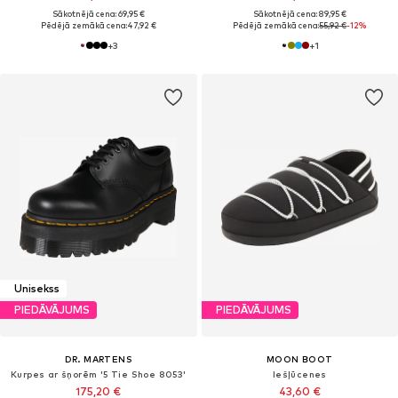
Sākotnējā cena: 69,95 €
Sākotnējā cena: 89,95 €
Pēdējā zemākā cena:
47,92 €
Pēdējā zemākā cena:
55,92 €
-12%
+
3
+
1
Unisekss
PIEDĀVĀJUMS
PIEDĀVĀJUMS
DR. MARTENS
MOON BOOT
Kurpes ar šņorēm '5 Tie Shoe 8053'
Iešļūcenes
175,20 €
43,60 €