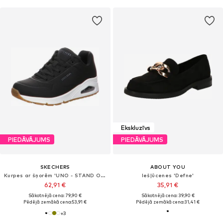
Ekskluzīvs
PIEDĀVĀJUMS
PIEDĀVĀJUMS
SKECHERS
ABOUT YOU
Kurpes ar šņorēm 'UNO - STAND ON AIR'
Iešļūcenes 'Defne'
62,91 €
35,91 €
Sākotnējā cena: 79,90 €
Sākotnējā cena: 39,90 €
Pēdējā zemākā cena:
53,91 €
Pēdējā zemākā cena:
31,41 €
+
3