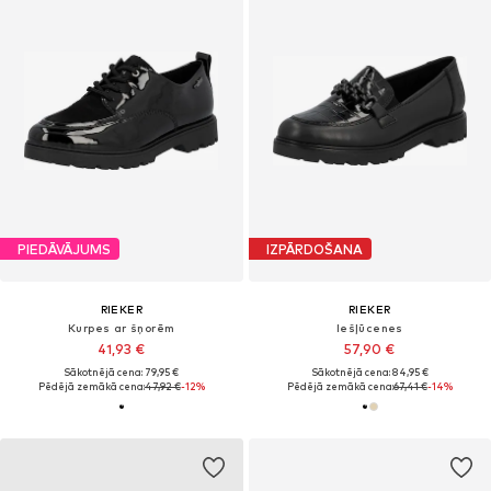
PIEDĀVĀJUMS
IZPĀRDOŠANA
RIEKER
RIEKER
Kurpes ar šņorēm
Iešļūcenes
41,93 €
57,90 €
Sākotnējā cena: 79,95 €
Sākotnējā cena: 84,95 €
Pēdējā zemākā cena:
47,92 €
-12%
Pēdējā zemākā cena:
67,41 €
-14%