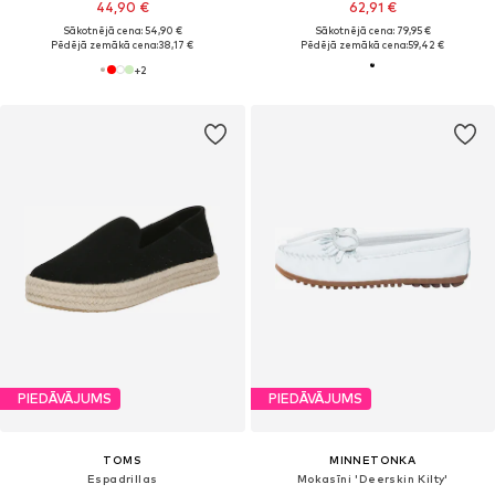
44,90 €
62,91 €
Sākotnējā cena: 54,90 €
Sākotnējā cena: 79,95 €
Pēdējā zemākā cena:
38,17 €
Pēdējā zemākā cena:
59,42 €
+
2
PIEDĀVĀJUMS
PIEDĀVĀJUMS
TOMS
MINNETONKA
Espadrillas
Mokasīni 'Deerskin Kilty'