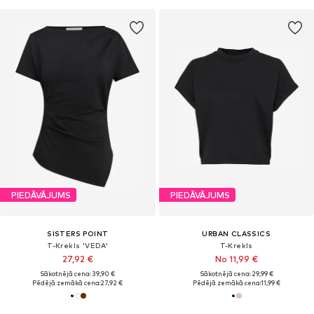
PIEDĀVĀJUMS
PIEDĀVĀJUMS
SISTERS POINT
URBAN CLASSICS
T-Krekls 'VEDA'
T-Krekls
27,92 €
No 11,99 €
Sākotnējā cena: 39,90 €
Sākotnējā cena: 29,99 €
Pēdējā zemākā cena:
27,92 €
Pēdējā zemākā cena:
11,99 €