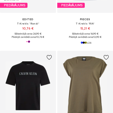
PIEDĀVĀJUMS
PIEDĀVĀJUMS
EDITED
PIECES
T-Krekls 'Randi'
T-Krekls 'RIA'
10,76 €
15,21 €
Sākotnējā cena: 26,90 €
Sākotnējā cena: 16,90 €
Pēdējā zemākā cena:
10,76 €
Pēdējā zemākā cena:
12,90 €
+
26