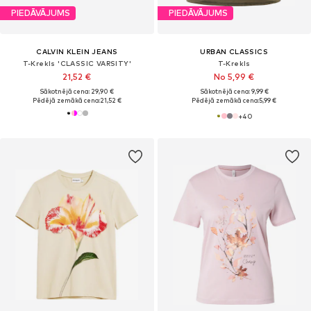
PIEDĀVĀJUMS
PIEDĀVĀJUMS
CALVIN KLEIN JEANS
URBAN CLASSICS
T-Krekls 'CLASSIC VARSITY'
T-Krekls
21,52 €
No 5,99 €
Sākotnējā cena: 29,90 €
Sākotnējā cena: 9,99 €
Pēdējā zemākā cena:
21,52 €
Pēdējā zemākā cena:
5,99 €
+
40