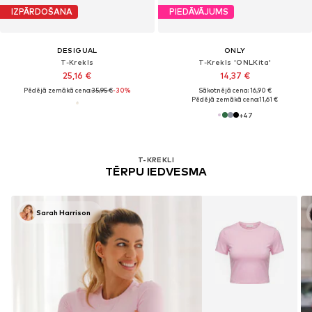
IZPĀRDOŠANA
PIEDĀVĀJUMS
DESIGUAL
ONLY
T-Krekls
T-Krekls 'ONLKita'
25,16 €
14,37 €
Pēdējā zemākā cena:
35,95 €
-30%
Sākotnējā cena: 16,90 €
Pēdējā zemākā cena:
11,61 €
+
47
T-KREKLI
TĒRPU IEDVESMA
Sarah Harrison