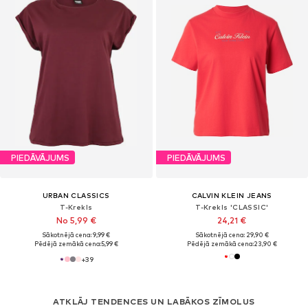
PIEDĀVĀJUMS
PIEDĀVĀJUMS
URBAN CLASSICS
CALVIN KLEIN JEANS
T-Krekls
T-Krekls 'CLASSIC'
No 5,99 €
24,21 €
Sākotnējā cena: 9,99 €
Sākotnējā cena: 29,90 €
Pēdējā zemākā cena:
5,99 €
Pēdējā zemākā cena:
23,90 €
+
39
ATKLĀJ TENDENCES UN LABĀKOS ZĪMOLUS