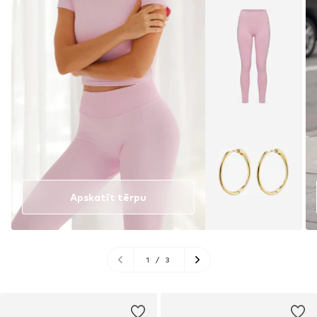
Apskatīt tērpu
1
/
3