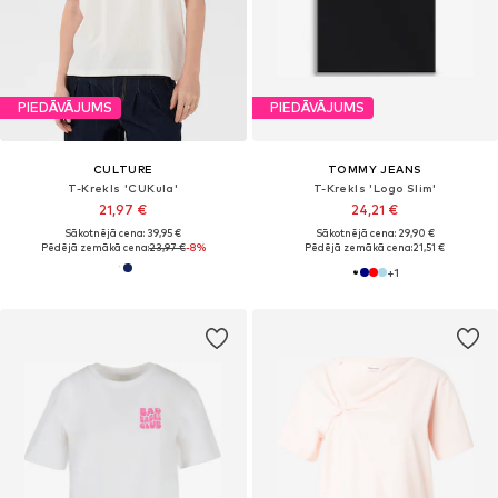
PIEDĀVĀJUMS
PIEDĀVĀJUMS
CULTURE
TOMMY JEANS
T-Krekls 'CUKula'
T-Krekls 'Logo Slim'
21,97 €
24,21 €
Sākotnējā cena: 39,95 €
Sākotnējā cena: 29,90 €
Pēdējā zemākā cena:
23,97 €
-8%
Pēdējā zemākā cena:
21,51 €
+
1