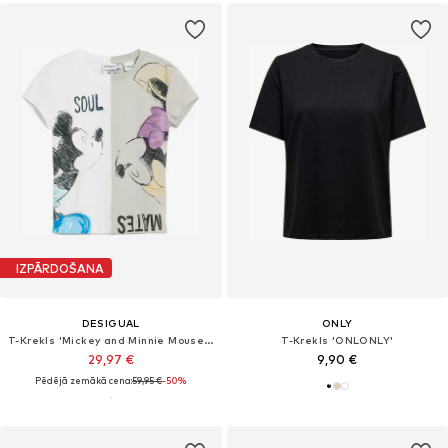
IZPĀRDOŠANA
DESIGUAL
ONLY
T-Krekls 'Mickey and Minnie Mouse™ kiss'
T-Krekls 'ONLONLY'
29,97 €
9,90 €
Pēdējā zemākā cena:
59,95 €
-50%