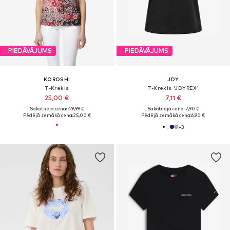
PIEDĀVĀJUMS
PIEDĀVĀJUMS
KOROSHI
JDY
T-Krekls
T-Krekls 'JDYREX'
25,00 €
7,11 €
Sākotnējā cena: 49,99 €
Sākotnējā cena: 7,90 €
Pēdējā zemākā cena:
25,00 €
Pēdējā zemākā cena:
6,90 €
+
3