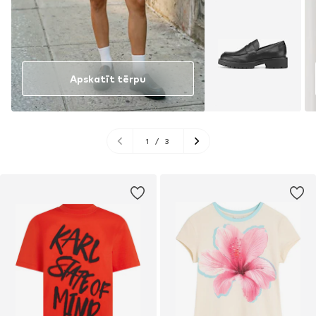
Apskatīt tērpu
1
/
3