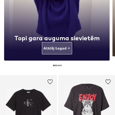
Topi gara auguma sievietēm
Atklāj tagad