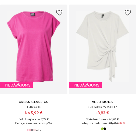
PIEDĀVĀJUMS
PIEDĀVĀJUMS
URBAN CLASSICS
VERO MODA
T-Krekls
T-Krekls 'VMJILL'
No 5,99 €
18,83 €
Sākotnējā cena: 9,99 €
Sākotnējā cena: 26,90 €
Pēdējā zemākā cena:
5,99 €
Pēdējā zemākā cena:
21,52 €
-12%
+
39