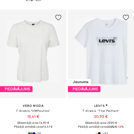
Jaunums
PIEDĀVĀJUMS
PIEDĀVĀJUMS
VERO MODA
LEVI'S ®
T-Krekls 'VMPaulina'
T-Krekls 'The Perfect'
13,41 €
20,93 €
Sākotnējā cena: 14,90 €
Sākotnējā cena: 29,90 €
Pēdējā zemākā cena:
13,41 €
Pēdējā zemākā cena:
23,92 €
-12%
+
29
+
32