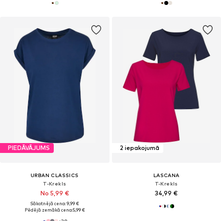
PIEDĀVĀJUMS
2 iepakojumā
URBAN CLASSICS
LASCANA
T-Krekls
T-Krekls
No 5,99 €
34,99 €
Sākotnējā cena: 9,99 €
Pēdējā zemākā cena:
5,99 €
+
39