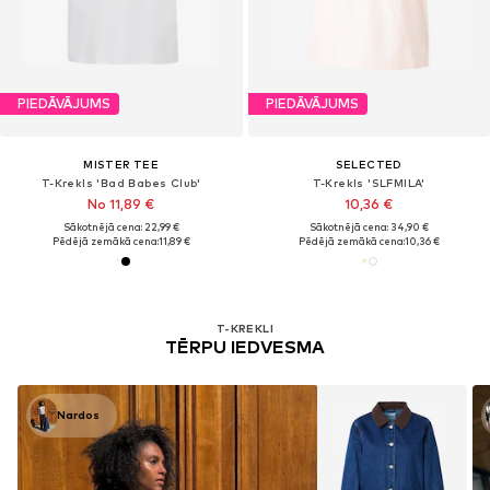
PIEDĀVĀJUMS
PIEDĀVĀJUMS
MISTER TEE
SELECTED
T-Krekls 'Bad Babes Club'
T-Krekls 'SLFMILA'
No 11,89 €
10,36 €
Sākotnējā cena: 22,99 €
Sākotnējā cena: 34,90 €
Pēdējā zemākā cena:
11,89 €
Pēdējā zemākā cena:
10,36 €
T-KREKLI
TĒRPU IEDVESMA
Nardos