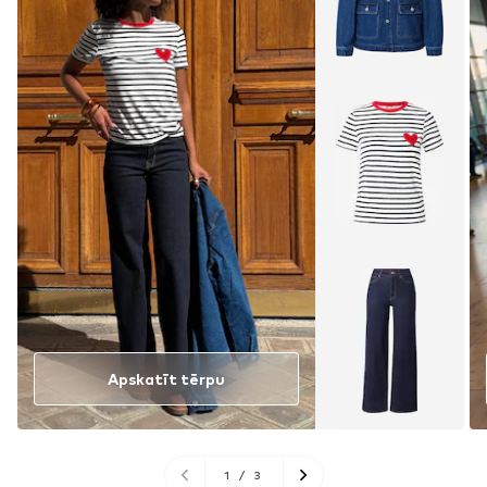
Apskatīt tērpu
1
/
3