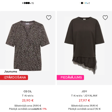
+
15
+
1
Jaunums
IZPĀRDOŠANA
PIEDĀVĀJUMS
CECIL
JDY
T-Krekls
T-Krekls 'JDYALMA'
23,90 €
27,97 €
Sākotnējā cena: 29,90 €
Sākotnējā cena: 39,90 €
Pēdējā zemākā cena:
26,90 €
-11%
Pēdējā zemākā cena:
27,92 €