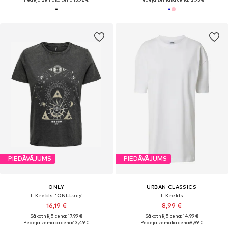
PIEDĀVĀJUMS
PIEDĀVĀJUMS
ONLY
URBAN CLASSICS
T-Krekls 'ONLLucy'
T-Krekls
16,19 €
8,99 €
Sākotnējā cena: 17,99 €
Sākotnējā cena: 14,99 €
Pēdējā zemākā cena:
13,49 €
Pēdējā zemākā cena:
8,99 €