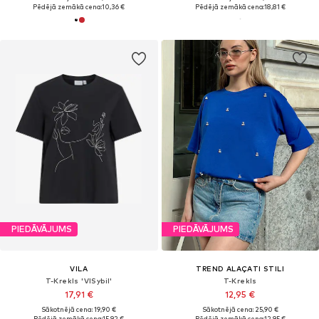
Pēdējā zemākā cena:
10,36 €
Pēdējā zemākā cena:
18,81 €
PIEDĀVĀJUMS
PIEDĀVĀJUMS
VILA
TREND ALAÇATI STILI
T-Krekls 'VISybil'
T-Krekls
17,91 €
12,95 €
Sākotnējā cena: 19,90 €
Sākotnējā cena: 25,90 €
Pēdējā zemākā cena:
15,92 €
Pēdējā zemākā cena:
12,95 €