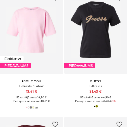
Ekskluzīvs
PIEDĀVĀJUMS
PIEDĀVĀJUMS
ABOUT YOU
GUESS
T-Krekls 'Talea'
T-Krekls
13,41 €
31,43 €
Sākotnējā cena: 14,90 €
Sākotnējā cena: 44,90 €
Pēdējā zemākā cena:
10,71 €
Pēdējā zemākā cena:
31,92 €
-1%
+
6