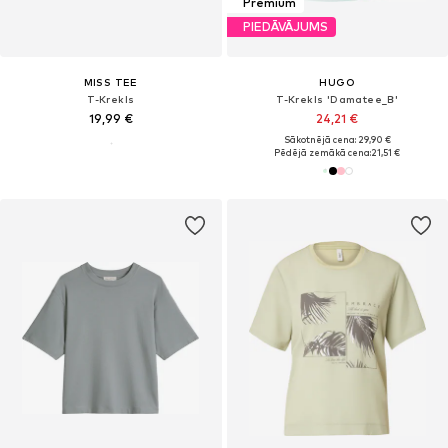
Premium
PIEDĀVĀJUMS
MISS TEE
HUGO
T-Krekls
T-Krekls 'Damatee_B'
19,99 €
24,21 €
Sākotnējā cena: 29,90 €
Pēdējā zemākā cena:
21,51 €