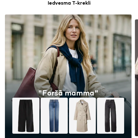
Iedvesma T-krekli
"Foršā mamma"