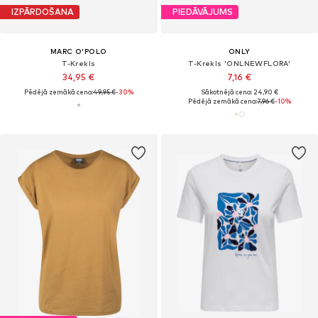
IZPĀRDOŠANA
PIEDĀVĀJUMS
MARC O'POLO
ONLY
T-Krekls
T-Krekls 'ONLNEWFLORA'
34,95 €
7,16 €
Pēdējā zemākā cena:
49,95 €
-30%
Sākotnējā cena: 24,90 €
Pēdējā zemākā cena:
7,96 €
-10%