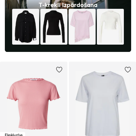
T-krekli Izpārdošana
Ekskluzīvs