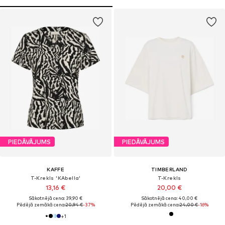
PIEDĀVĀJUMS
PIEDĀVĀJUMS
KAFFE
TIMBERLAND
T-Krekls 'KAbella'
T-Krekls
13,16 €
20,00 €
Sākotnējā cena: 39,90 €
Sākotnējā cena: 40,00 €
Pēdējā zemākā cena:
20,94 €
-37%
Pēdējā zemākā cena:
24,00 €
-16%
+
1