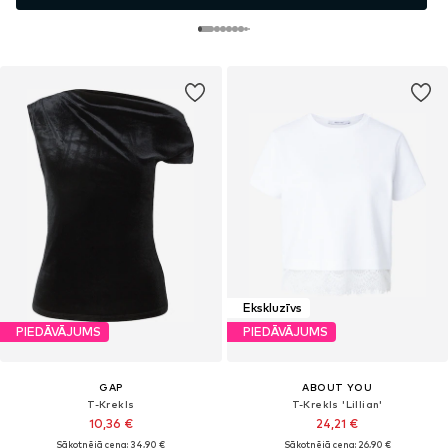
Ekskluzīvs
PIEDĀVĀJUMS
PIEDĀVĀJUMS
GAP
ABOUT YOU
T-Krekls
T-Krekls 'Lillian'
10,36 €
24,21 €
Sākotnējā cena: 34,90 €
Sākotnējā cena: 26,90 €