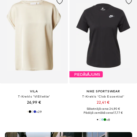
PIEDĀVĀJUMS
VILA
NIKE SPORTSWEAR
T-Krekls 'VIEllette'
T-Krekls 'Club Essential'
26,99 €
22,41 €
Sākotnējā cena: 24,90 €
+
29
Pēdējā zemākā cena:
17,77 €
+
8