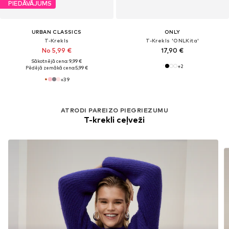
PIEDĀVĀJUMS
URBAN CLASSICS
ONLY
T-Krekls
T-Krekls 'ONLKita'
No 5,99 €
17,90 €
Sākotnējā cena: 9,99 €
+
2
Pēdējā zemākā cena:
5,99 €
+
39
ATRODI PAREIZO PIEGRIEZUMU
T-krekli ceļveži