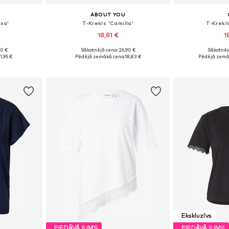
ABOUT YOU
xa'
T-Krekls 'Camilla'
T-Krekl
18,81 €
1
90 €
Sākotnējā cena: 26,90 €
Sākotnēj
 M, L, XL
Pieejamie izmēri: XS, S, M, L, XL
Pieejamie izmē
11,95 €
Pēdējā zemākā cena:
18,83 €
Pēdējā zemā
ozam
Pievienot grozam
Pievie
Ekskluzīvs
PIEDĀVĀJUMS
PIEDĀVĀJUMS