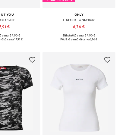
OUT YOU
ONLY
kls 'Lilli'
T-Krekls 'ONLFREE'
7,91 €
6,76 €
ā cena: 24,90 €
Sākotnējā cena: 24,90 €
ri: XS, S, M, L, XL
Pieejamie izmēri: XS, S
mākā cena:
17,91 €
Pēdējā zemākā cena:
6,76 €
not grozam
Pievienot grozam