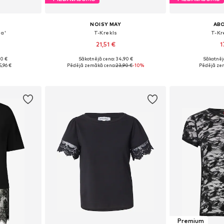
NOISY MAY
AB
na'
T-Krekls
T-Kre
21,51 €
1
90 €
Sākotnējā cena: 34,90 €
Sākotnēj
 M, L, XL
Pieejamie izmēri: XS, S, M, L, XL
Pieejamie izmē
5,96 €
Pēdējā zemākā cena:
23,90 €
-10%
Pēdējā ze
ozam
Pievienot grozam
Pievie
Premium