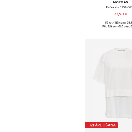
MORGAN
T-Krekls '251-DE
22,90 €
Sākotnējā cena: 28,
Pieejamie izmēri: XS, 
Pēdējā zemākā cena:
2
Pievienot gr
IZPĀRDOŠANA