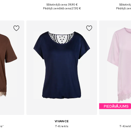
Sākotnējā cena: 39,90 €
Sākotnēj
 M, L, XL
Pieejamie izmēri: XS, S, M, L, XL
Pieejamie izmēri
Pēdējā zemākā cena:
27,92 €
Pēdējā ze
ozam
Pievienot grozam
Pievie
PIEDĀVĀJUMS
VIVANCE
ra'
T-Krekls
T-Krek