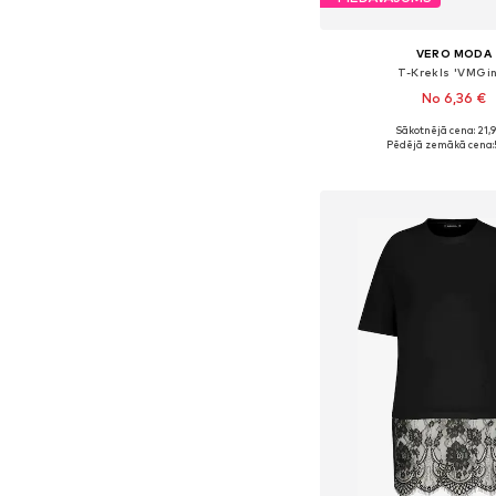
VERO MODA
T-Krekls 'VMGi
No 6,36 €
Sākotnējā cena: 21,
Pieejamie izmēri: XS, S,
Pēdējā zemākā cena:
Pievienot gr