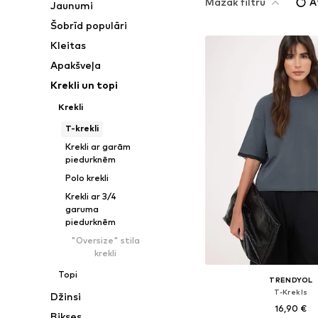
Mazāk filtru
A
Jaunumi
Šobrīd populāri
Kleitas
Apakšveļa
Krekli un topi
Krekli
T-krekli
Krekli ar garām
piedurknēm
Polo krekli
Krekli ar 3/4
garuma
piedurknēm
"Oversize" stila
krekli
Topi
TRENDYOL
T-Krekls
Džinsi
16,90 €
Bikses