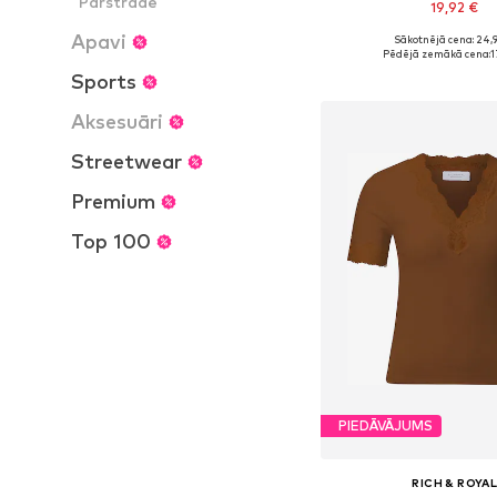
Pārstrāde
19,92 €
Apavi
Sākotnējā cena: 24,
Pieejamie izmēri: XS, S,
Pēdējā zemākā cena:
1
Pievienot gr
Sports
Aksesuāri
Streetwear
Premium
Top 100
PIEDĀVĀJUMS
RICH & ROYA