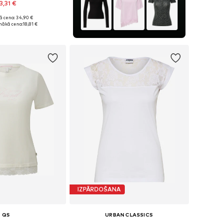
3,31 €
ā cena: 34,90 €
mēri: XS, S, M, L
mākā cena:
18,81 €
not grozam
IZPĀRDOŠANA
QS
URBAN CLASSICS