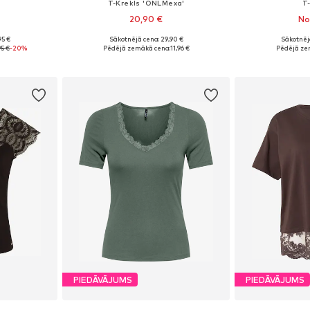
T-Krekls 'ONLMexa'
T
20,90 €
No
95 €
Sākotnējā cena: 29,90 €
Sākotnēj
S, M, L
Pieejamie izmēri: XS, S, M, L, XL
Pieejamie izmēri
95 €
-20%
Pēdējā zemākā cena:
11,96 €
Pēdējā ze
ozam
Pievienot grozam
Pievie
PIEDĀVĀJUMS
PIEDĀVĀJUMS