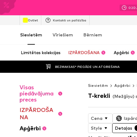
02
D.
Outlet
Kontakti un palīdzība
Sievietēm
Vīriešiem
Bērniem
Limitētas kolekcijas
IZPĀRDOŠANA
Apģērbi
BEZMAKSAS* PIEGĀDE UN ATGRIEŠANA
Sievietēm
Apģērbi
Visas
piedāvājuma
T-krekli
(Mežģīņu) 
preces
IZPĀRDOŠA
NA
Cena
Izpār
Apģērbi
Style
Detaļas