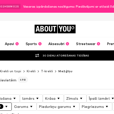
Vasaras izpārdošanas noslēgums: Piedāvājumi ar atlaidi l
02
H
58
M
00
S
ABOUT
YOU
Apavi
Sports
Aksesuāri
Streetwear
Pre
30 DIENU ATGRIEŠANAS TIESĪBAS
Krekli un topi
Krekli
T-krekli
Mežģīņu
sievietēm
498
došana
Izmērs
Krāsa
Zīmols
Īpaši izmēri
Garums
Piedurkņu garums
Piegriezums
1