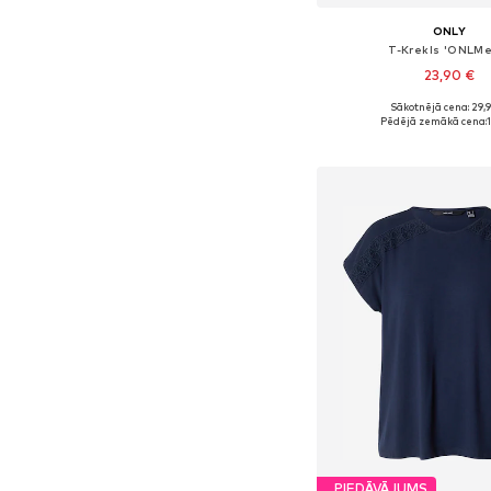
ONLY
T-Krekls 'ONLMe
23,90 €
Sākotnējā cena: 29,
Pieejamie izmēri: XS, S,
Pēdējā zemākā cena:
Pievienot gr
PIEDĀVĀJUMS