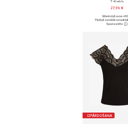
T-Krekls
27,96 €
Sākotnējā cena: 49,
Pieejamie izmēri: XS, 
Pēdējā zemākā cena:
34,
Pievienot gr
IZPĀRDOŠANA