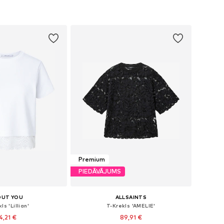
Premium
PIEDĀVĀJUMS
OUT YOU
ALLSAINTS
ls 'Lillian'
T-Krekls 'AMELIE'
4,21 €
89,91 €