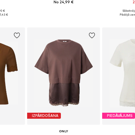
No 24,99 €
2
+
6
90 €
Sākotnēj
 M, L, XL
Pieejamie izmēri: XS, XS-S, M, XL
Pieejamie iz
7,43 €
Pēdējā ze
ozam
Pievienot grozam
Pievie
IZPĀRDOŠANA
PIEDĀVĀJUMS
L
ONLY