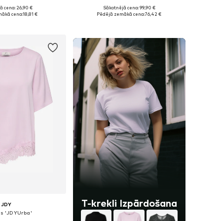
ā cena: 26,90 €
Sākotnējā cena: 99,90 €
: XS, S, M, L, XL, XXL
Pieejamie izmēri: XS, S, M, L
mākā cena:
18,81 €
Pēdējā zemākā cena:
76,42 €
not grozam
Pievienot grozam
T-krekli Izpārdošana
JDY
ls 'JDYUrba'