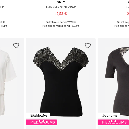
ONLY
LI'
T-Krekls 'ONLVINA'
T
12,53 €
2
90 €
Sākotnējā cena: 19,90 €
Sākotnēj
S, M, L
Pieejamie izmēri: XS, S, M
Pieejamie 
1,51 €
Pēdējā zemākā cena:
12,53 €
Pēdējā ze
ozam
Pievienot grozam
Pievie
Ekskluzīvs
Jaunums
PIEDĀVĀJUMS
PIEDĀVĀJUMS