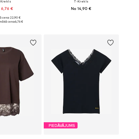
-Krekls
T-Krekls
 6,76 €
No 14,90 €
ā cena: 22,90 €
: XS, S, M, L, XL, XXL
Pieejamie izmēri: XS, S, M, L, XL
mākā cena:
6,76 €
not grozam
Pievienot grozam
PIEDĀVĀJUMS