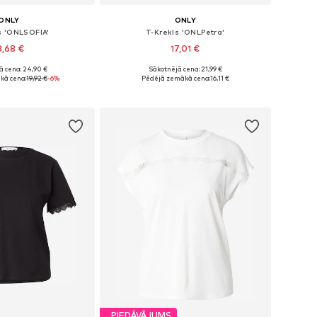
ONLY
ONLY
s 'ONLSOFIA'
T-Krekls 'ONLPetra'
8,68 €
17,01 €
+
1
ā cena: 24,90 €
Sākotnējā cena: 21,99 €
ri: XS, S, M, L, XL
Pieejamie izmēri: XS, S, M, L, XL
kā cena:
19,92 €
-6%
Pēdējā zemākā cena:
16,11 €
not grozam
Pievienot grozam
PIEDĀVĀJUMS