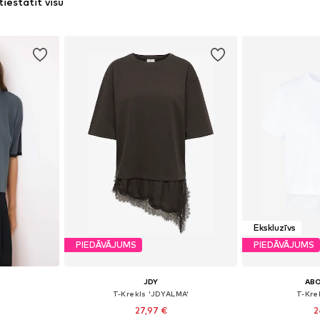
tiestatīt visu
Ekskluzīvs
PIEDĀVĀJUMS
PIEDĀVĀJUMS
JDY
AB
T-Krekls 'JDYALMA'
T-Krek
27,97 €
2