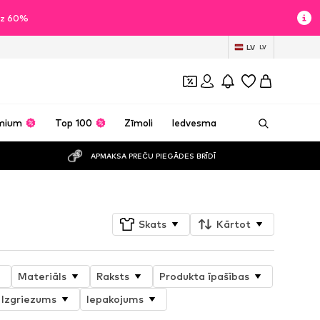
īdz 60%
LV
LV
mium
Top 100
Zīmoli
Iedvesma
APMAKSA PREČU PIEGĀDES BRĪDĪ
Skats
Kārtot
Materiāls
Raksts
Produkta īpašības
Izgriezums
Iepakojums