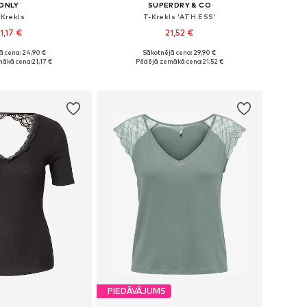
ONLY
SUPERDRY & CO
-Krekls
T-Krekls 'ATH ESS'
1,17 €
21,52 €
ā cena: 24,90 €
Sākotnējā cena: 29,90 €
izmēri: S, M, L
Pieejamie izmēri: XS, S, M, L, XL
mākā cena:
21,17 €
Pēdējā zemākā cena:
21,52 €
not grozam
Pievienot grozam
PIEDĀVĀJUMS