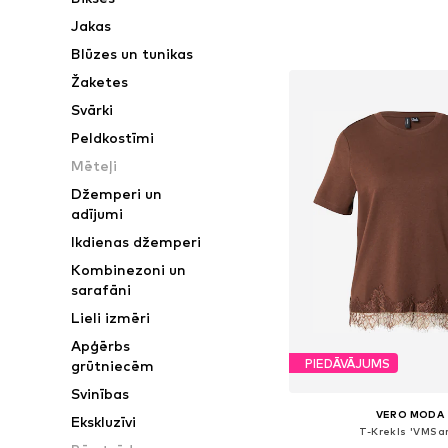
Pieejamie izmēri: XS, S,
Jakas
Pievienot gr
Blūzes un tunikas
Žaketes
Svārki
Peldkostīmi
Mēteļi
Džemperi un
adījumi
Ikdienas džemperi
Kombinezoni un
sarafāni
Lieli izmēri
Apģērbs
PIEDĀVĀJUMS
grūtniecēm
Svinības
VERO MODA
Ekskluzīvi
T-Krekls 'VMSa