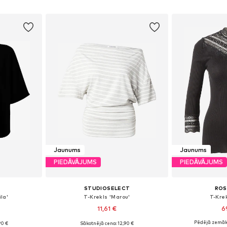
ozam
Pievienot grozam
Pievie
Jaunums
Jaunums
PIEDĀVĀJUMS
PIEDĀVĀJUMS
STUDIOSELECT
RO
la'
T-Krekls 'Marou'
T-Krek
11,61 €
6
Pēdējā zemāk
90 €
Sākotnējā cena: 12,90 €
 M, L, XL
Pieejamie izmēri: S, M, L
Pieejamie izmē