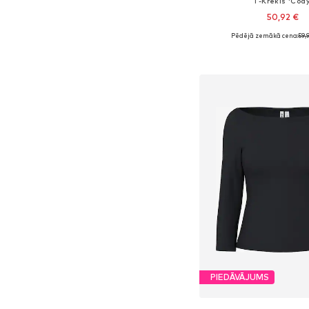
T-Krekls 'Cody
50,92 €
Pēdējā zemākā cena:
59,
+
1
Pieejams daudzos i
Pievienot gr
PIEDĀVĀJUMS