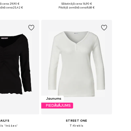
+
51
ā cena: 29,90 €
Sākotnējā cena: 16,90 €
izmēri: XS, S, M
Pieejamie izmēri: XS, S, M, L, XL
ākā cena:
25,42 €
Pēdējā zemākā cena:
9,68 €
not grozam
Pievienot grozam
Jaunums
PIEDĀVĀJUMS
AILYS
STREET ONE
ls 'In44es'
T-Krekls