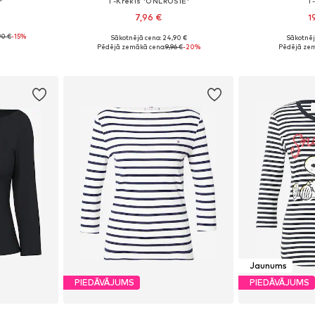
'
T-Krekls 'ONLROSIE'
T
7,96 €
1
90 €
-15%
Sākotnējā cena: 24,90 €
Sākotnēj
zmēros
Pieejamie izmēri: XS, S, M, L, XL
Pieejamie izmēr
Pēdējā zemākā cena:
9,96 €
-20%
Pēdējā zem
ozam
Pievienot grozam
Pievie
Jaunums
PIEDĀVĀJUMS
PIEDĀVĀJUMS