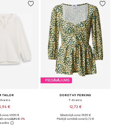
PIEDĀVĀJUMS
 TAILOR
DOROTHY PERKINS
-Krekls
T-Krekls
5,94 €
12,72 €
ā cena: 49,90 €
Sākotnējā cena: 39,90 €
i: XS, S, M, XL, XXL
Pieejamie izmēri: S, M, L
ā cena:
26,94 €
-3%
Pēdējā zemākā cena:
12,72 €
not grozam
Pievienot grozam