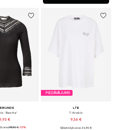
not grozam
PIEDĀVĀJUMS
SEMUNDE
LTB
ls 'Benita'
T-Krekls
9,93 €
9,56 €
ā cena:
99,90 €
-30%
Sākotnējā cena: 34,90 €
ri: XS, S, M, L, XL
Pieejamie izmēri: XS, S, M, L