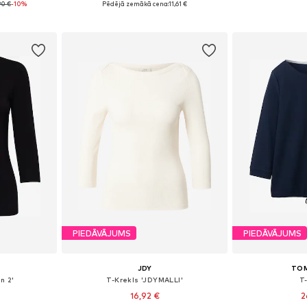
90 €
-10%
Pēdējā zemākā cena:
11,61 €
ozam
Pievienot grozam
Pievie
PIEDĀVĀJUMS
PIEDĀVĀJUMS
JDY
TOM
n 2'
T-Krekls 'JDYMALLI'
T
16,92 €
2