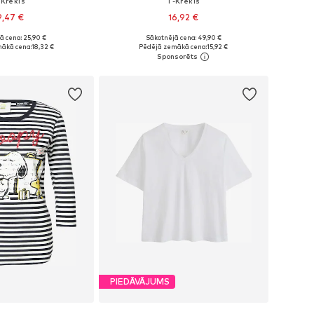
-Krekls
T-Krekls
9,47 €
16,92 €
ā cena: 25,90 €
Sākotnējā cena: 49,90 €
i: XS, S, M, XL, XXL
Pieejamie izmēri: XS, S, M, L, XL
ākā cena:
18,32 €
Pēdējā zemākā cena:
15,92 €
not grozam
Pievienot grozam
PIEDĀVĀJUMS