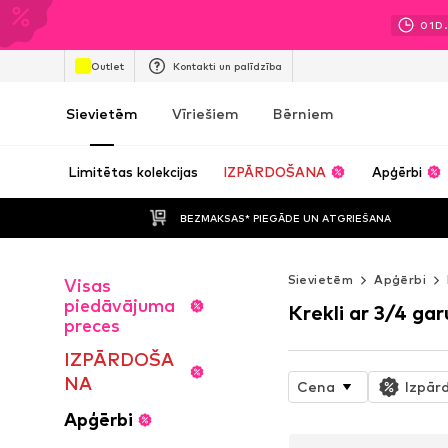
01
D.
Outlet
Kontakti un palīdzība
Sievietēm
Vīriešiem
Bērniem
Limitētas kolekcijas
IZPĀRDOŠANA
Apģērbi
BEZMAKSAS* PIEGĀDE UN ATGRIEŠANA
Sievietēm
Apģērbi
Visas
piedāvājuma
Krekli ar 3/4 g
preces
IZPĀRDOŠA
NA
Cena
Izpār
Apģērbi