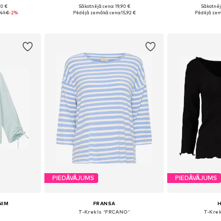
90 €
Sākotnējā cena: 19,90 €
Sākotnēj
 M, L, XL
Pieejamie izmēri: XS, S, M, L, XL
Pieejamie 
41 €
-2%
Pēdējā zemākā cena:
15,92 €
Pēdējā zem
ozam
Pievienot grozam
Pievie
PIEDĀVĀJUMS
PIEDĀVĀJUMS
NIM
FRANSA
H
T-Krekls 'FRCANO'
T-Krek