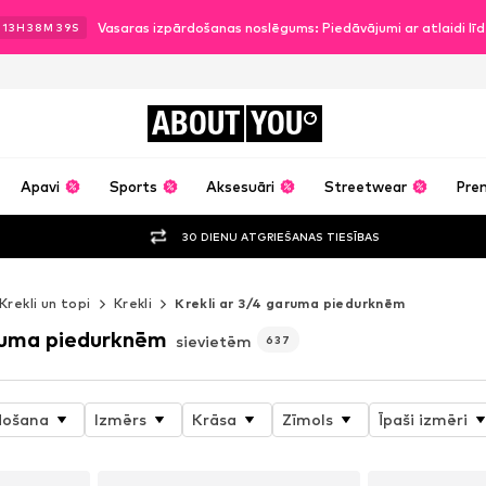
Vasaras izpārdošanas noslēgums: Piedāvājumi ar atlaidi l
13
H
38
M
37
S
ABOUT
YOU
Apavi
Sports
Aksesuāri
Streetwear
Pre
30 DIENU ATGRIEŠANAS TIESĪBAS
Krekli un topi
Krekli
Krekli ar 3/4 garuma piedurknēm
aruma piedurknēm
sievietēm
637
došana
Izmērs
Krāsa
Zīmols
Īpaši izmēri