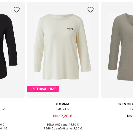
PIEDĀVĀJUMS
COMMA
FRENCH
da'
T-Krekls
T
No 19,20 €
No 
90 €
Sākotnējā cena: 49,90 €
 M, L, XL
Pieejams daudzos izmēros
Pieejams 
16,11 €
Pēdējā zemākā cena:
19,20 €