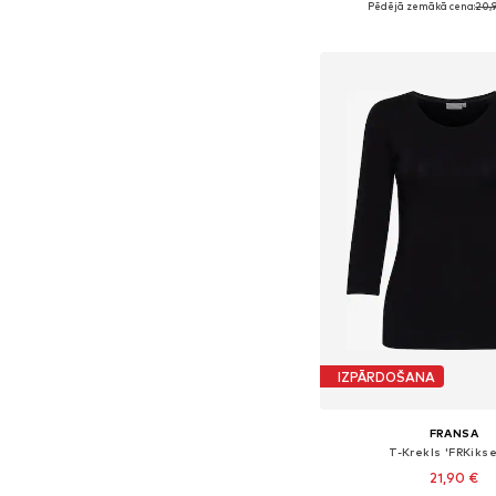
Pēdējā zemākā cena:
20,
Pievienot gr
IZPĀRDOŠANA
FRANSA
T-Krekls 'FRKikse
21,90 €