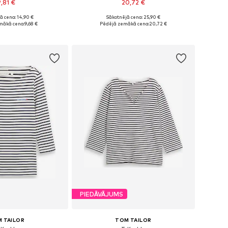
9,81 €
20,72 €
ā cena: 14,90 €
Sākotnējā cena: 25,90 €
: XS, S, M, L, XL, XXL
Pieejams daudzos izmēros
mākā cena:
9,68 €
Pēdējā zemākā cena:
20,72 €
not grozam
Pievienot grozam
PIEDĀVĀJUMS
 TAILOR
TOM TAILOR