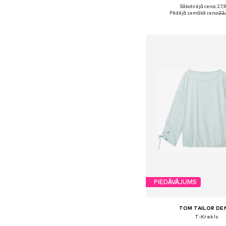
Sākotnējā cena: 27,
Pieejamie izmēri: XS, S,
Pēdējā zemākā cena:
22,
Pievienot gr
PIEDĀVĀJUMS
TOM TAILOR DE
T-Krekls