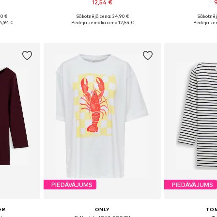
12,54 €
90 €
Sākotnējā cena: 34,90 €
Sākotnēj
L, XL, XXL
Pieejamie izmēri: XS, S, M, L, XL, XXL
Pieejamie izmēri
4,94 €
Pēdējā zemākā cena:
12,54 €
Pēdējā ze
ozam
Pievienot grozam
Pievie
PIEDĀVĀJUMS
PIEDĀVĀJUMS
ER
ONLY
TOM