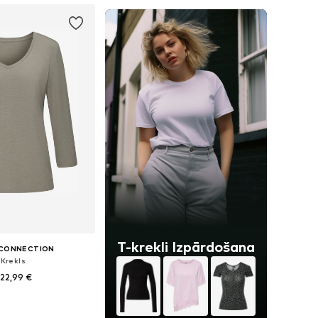
T-krekli Izpārdošana
 CONNECTION
-Krekls
22,99 €
daudzos izmēros