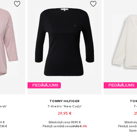
PIEDĀVĀJUMS
PIEDĀVĀJUMS
TOMMY HILFIGER
TOM
nah'
T-Krekls 'New Cody'
T
29,95 €
2
+
3
90 €
Sākotnējā cena: 59,90 €
Sākotnēj
S, M, L
Pieejamie izmēri: XXS, XS, S, M, L, XL
Pieejamie izmēr
7,96 €
Pēdējā zemākā cena:
31,92 €
-6%
Pēdējā zemāk
ozam
Pievienot grozam
Pievie