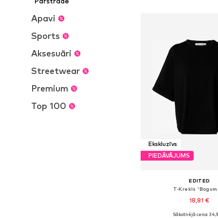
Pārstrāde
Pievienot gr
Apavi
Sports
Aksesuāri
Streetwear
Premium
Top 100
Ekskluzīvs
PIEDĀVĀJUMS
EDITED
T-Krekls 'Bogumi
18,81 €
Sākotnējā cena: 34,
Pieejamie izmēri: XS, S,