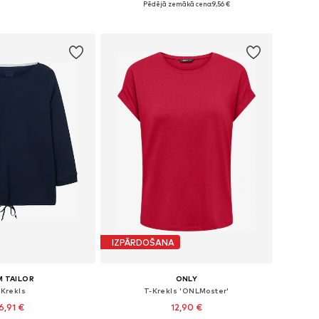
Pēdējā zemākā cena:
9,56 €
not grozam
Pievienot grozam
IZPĀRDOŠANA
 TAILOR
ONLY
-Krekls
T-Krekls 'ONLMoster'
6,91 €
12,90 €