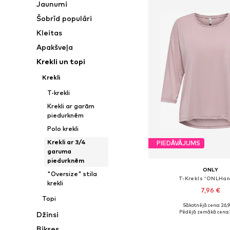
Jaunumi
Šobrīd populāri
Kleitas
Apakšveļa
Krekli un topi
Krekli
T-krekli
Krekli ar garām
piedurknēm
Polo krekli
Krekli ar 3/4
PIEDĀVĀJUMS
garuma
piedurknēm
ONLY
"Oversize" stila
T-Krekls 'ONLHan
krekli
7,96 €
Topi
Sākotnējā cena: 26,
Pieejamie izmēri: XS, 
Pēdējā zemākā cena:
Džinsi
Pievienot gr
Bikses