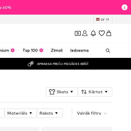
īdz 60%
LV
LV
mium
Top 100
Zīmoli
Iedvesma
APMAKSA PREČU PIEGĀDES BRĪDĪ
Skats
Kārtot
Materiāls
Raksts
Produkta īpašības
Vairāk filtru
Style