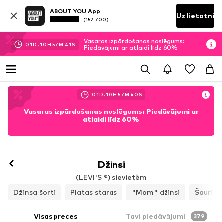
ABOUT YOU App
Uz lietotni
(152 700)
Vasaras izpārdošanas noslēgums:
01
D.
10
H
57
M
38
S
Piedāvājumi ar atlaidi līdz 60%
01
D.
10
H
57
M
38
S
Vasaras izpārdošanas noslēgums: Piedāvājumi ar
atlaidi līdz 60%
Džinsi
(LEVI'S ®) sievietēm
Džinsa šorti
Platas staras
"Mom" džinsi
Šauri
Visas preces
Tavi piedāvājumi
379