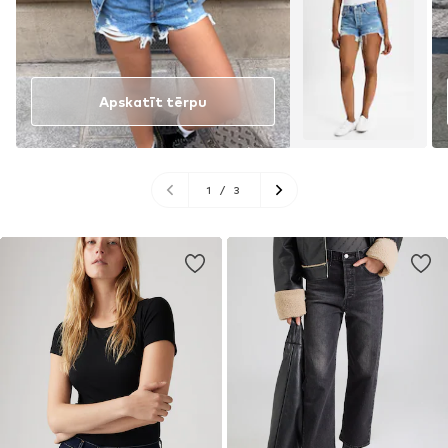
Apskatīt tērpu
1
/
3