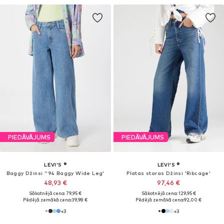
PIEDĀVĀJUMS
PIEDĀVĀJUMS
LEVI'S ®
LEVI'S ®
Baggy Džinsi ''94 Baggy Wide Leg'
Platas staras Džinsi 'Ribcage'
48,93 €
97,46 €
Sākotnējā cena: 79,95 €
Sākotnējā cena: 129,95 €
Pēdējā zemākā cena:
39,98 €
Pēdējā zemākā cena:
92,00 €
+
3
+
3