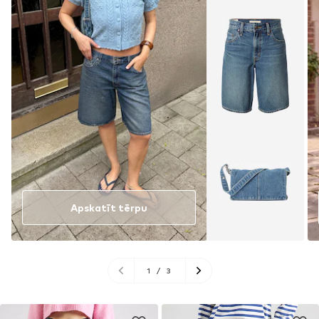
Apskatīt tērpu
1
/
3