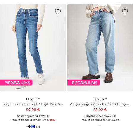
PIEDĀVĀJUMS
PIEDĀVĀJUMS
LEVI'S ®
LEVI'S ®
Piegulošs Džinsi '724™ High Rise Straight'
Vaļīgs piegriezums Džinsi '94 Baggy Jeans'
59,98 €
55,92 €
Sākotnējā cena: 119,95 €
Sākotnējā cena: 69,90 €
Pēdējā zemākā cena:
71,97 €
-16%
Pēdējā zemākā cena:
47,92 €
+
15