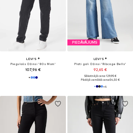
PIEDĀVĀJUMS
PIEDĀVĀJUMS
LEVI'S ®
LEVI'S ®
Vaļīgs piegriezums Džinsi 'Low Loose'
Platas staras Džinsi
109,65 €
89,25 €
Sākotnējā cena: 129,00 €
Sākotnējā cena: 119,00 €
Pēdējā zemākā cena:
109,65 €
Pēdējā zemākā cena:
95,20 €
-6%
+
3