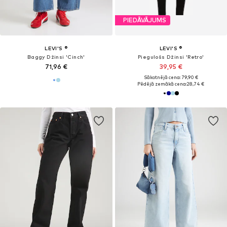
PIEDĀVĀJUMS
LEVI'S ®
LEVI'S ®
Baggy Džinsi 'Cinch'
Piegulošs Džinsi 'Retro'
71,96 €
39,95 €
Sākotnējā cena: 79,90 €
Pēdējā zemākā cena:
28,74 €