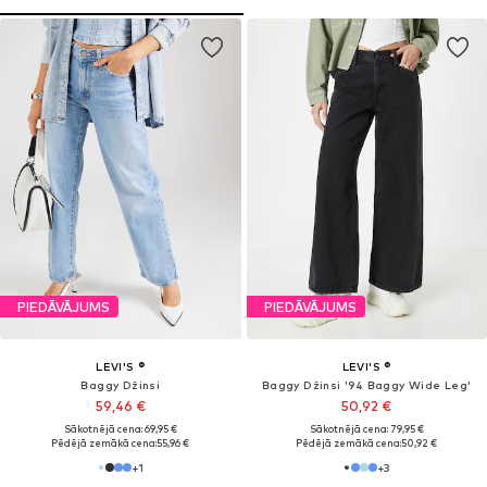
PIEDĀVĀJUMS
PIEDĀVĀJUMS
LEVI'S ®
LEVI'S ®
Baggy Džinsi
Baggy Džinsi '94 Baggy Wide Leg'
59,46 €
50,92 €
Sākotnējā cena: 69,95 €
Sākotnējā cena: 79,95 €
Pēdējā zemākā cena:
55,96 €
Pēdējā zemākā cena:
50,92 €
+
1
+
3