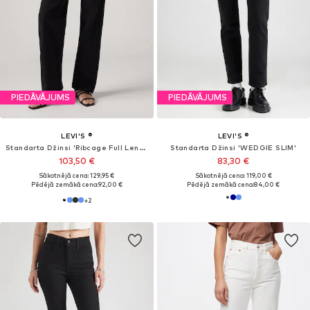
PIEDĀVĀJUMS
LEVI'S ®
LEVI'S ®
Piegulošs Džinsi '80s Mom'
Plati gali Džinsi 'Ribcage Bells'
107,96 €
92,65 €
Sākotnējā cena: 129,95 €
Pēdējā zemākā cena:
54,50 €
+
4