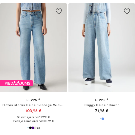
PIEDĀVĀJUMS
LEVI'S ®
LEVI'S ®
Platas staras Džinsi 'Ribcage Wide Leg '
Baggy Džinsi 'Cinch'
103,96 €
71,96 €
Sākotnējā cena: 129,95 €
Pēdējā zemākā cena:
103,96 €
+
3