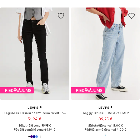
+
4
Tu esi apskatījis/-usi 32 preces no
464
PIEDĀVĀJUMS