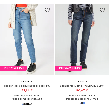
PIEDĀVĀJUMS
PIEDĀVĀJUMS
LEVI'S ®
LEVI'S ®
Pakapēniski sašaurināts piegriezums Džinsi
Standarta Džinsi 'WEDGIE SLIM'
67,96 €
80,67 €
Sākotnējā cena: 79,95 €
Sākotnējā cena: 119,00 €
Pēdējā zemākā cena:
67,96 €
Pēdējā zemākā cena:
74,93 €
+
4