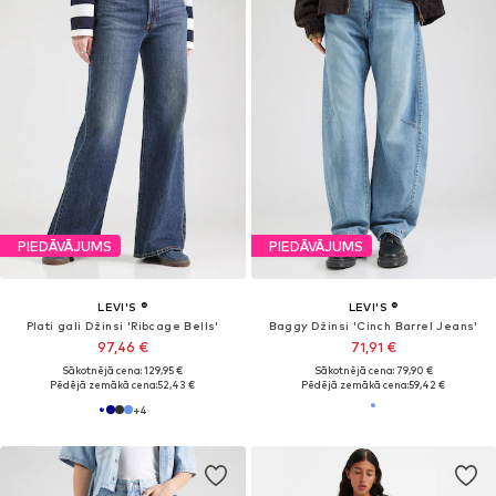
Iedvesma Džinsi
"Foršā mamma"