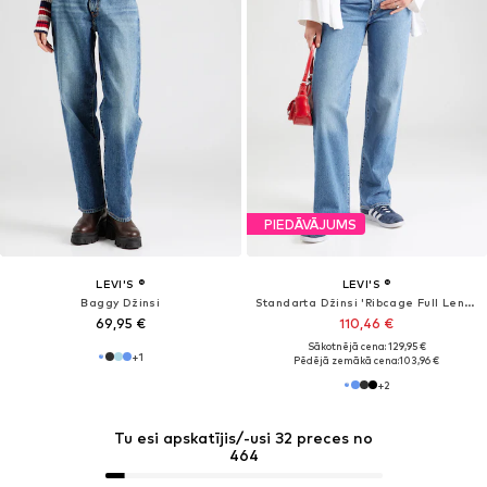
+
1
PIEDĀVĀJUMS
LEVI'S ®
LEVI'S ®
Standarta Džinsi 'High Waisted Mom Short'
Standarta Džinsi
44,96 €
107,10 €
Sākotnējā cena: 119,00 €
Pēdējā zemākā cena:
95,20 €