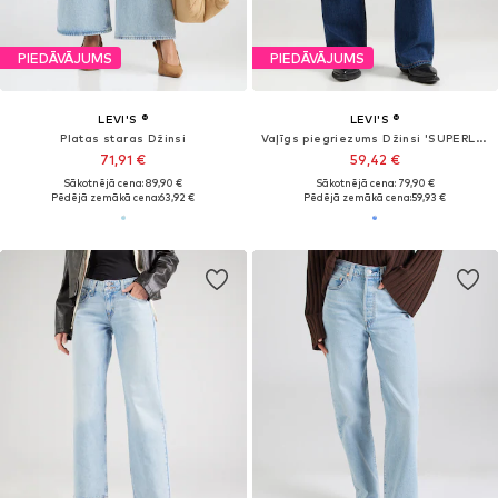
PIEDĀVĀJUMS
PIEDĀVĀJUMS
LEVI'S ®
LEVI'S ®
Piegulošs Džinsi '724™ High Rise Straight'
Standarta Džinsi 'Ribcage Straight Ankle'
67,41 €
109,65 €
Sākotnējā cena: 109,95 €
Sākotnējā cena: 129,00 €
Pēdējā zemākā cena:
52,43 €
Pēdējā zemākā cena:
97,75 €
+
16