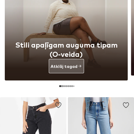
Stili apaļīgam auguma tipam
(O-veida)
Atklāj tagad