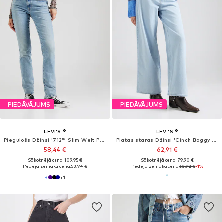
Pēdējā zemākā cena:
52,43 €
Pēdējā zemākā cena:
59,42 €
+
4
PIEDĀVĀJUMS
LEVI'S ®
LEVI'S ®
Barrel Džinsi 'Cinch Barrel'
Platas staras Džinsi 'Ribcage Wide Leg '
71,91 €
116,96 €
Sākotnējā cena: 79,90 €
+
3