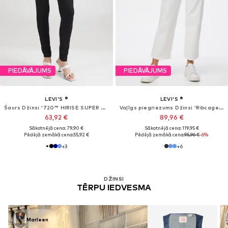
PIEDĀVĀJUMS
PIEDĀVĀJUMS
LEVI'S ®
LEVI'S ®
Standarta Džinsi 'Ribcage Full Length'
Standarta Džinsi 'WEDGIE SLIM'
103,50 €
83,30 €
Sākotnējā cena: 129,95 €
Sākotnējā cena: 119,00 €
Pēdējā zemākā cena:
92,00 €
Pēdējā zemākā cena:
84,00 €
+
2