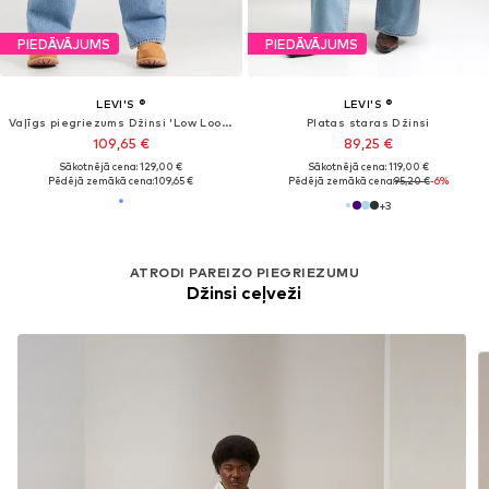
PIEDĀVĀJUMS
PIEDĀVĀJUMS
LEVI'S ®
LEVI'S ®
Vaļīgs piegriezums Džinsi 'Superlow Loose'
Standarta Džinsi
67,96 €
103,50 €
Sākotnējā cena: 79,95 €
Sākotnējā cena: 129,00 €
Pēdējā zemākā cena:
59,96 €
Pēdējā zemākā cena:
101,15 €
+
2
+
2
ATRODI PAREIZO PIEGRIEZUMU
Džinsi ceļveži