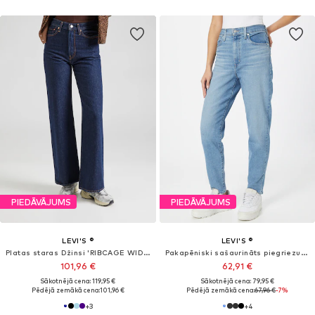
LEVI'S ®
LEVI'S ®
Baggy Džinsi
Standarta Džinsi 'Ribcage Full Length'
69,95 €
110,46 €
Sākotnējā cena: 129,95 €
+
1
Pēdējā zemākā cena:
103,96 €
+
2
PIEDĀVĀJUMS
PIEDĀVĀJUMS