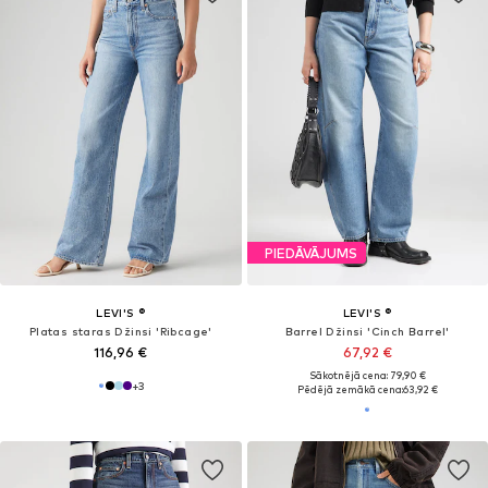
PIEDĀVĀJUMS
LEVI'S ®
LEVI'S ®
Platas staras Džinsi 'Ribcage'
Barrel Džinsi 'Cinch Barrel'
116,96 €
67,92 €
Sākotnējā cena: 79,90 €
+
3
Pēdējā zemākā cena:
63,92 €
ATKLĀJ TENDENCES UN LABĀKOS ZĪMOLUS