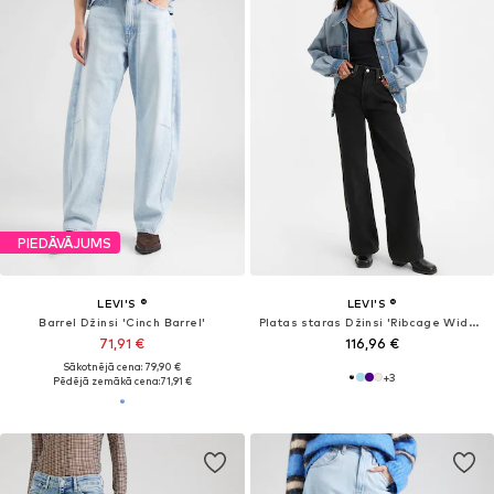
PIEDĀVĀJUMS
PIEDĀVĀJUMS
LEVI'S ®
LEVI'S ®
Plati gali Džinsi 'Ribcage Bells'
Baggy Džinsi 'Cinch Barrel Jeans'
97,46 €
71,91 €
Sākotnējā cena: 129,95 €
Sākotnējā cena: 79,90 €