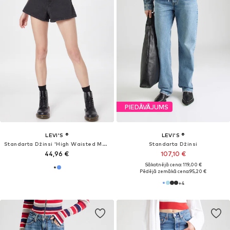
Pēdējā zemākā cena:
71,91 €
PIEDĀVĀJUMS
PIEDĀVĀJUMS
LEVI'S ®
LEVI'S ®
Piegulošs Džinsi '712™ Slim Welt Pocket'
Platas staras Džinsi 'Cinch Baggy Jeans'
58,44 €
62,91 €
Sākotnējā cena: 109,95 €
Sākotnējā cena: 79,90 €
Pēdējā zemākā cena:
53,94 €
Pēdējā zemākā cena:
63,92 €
-1%