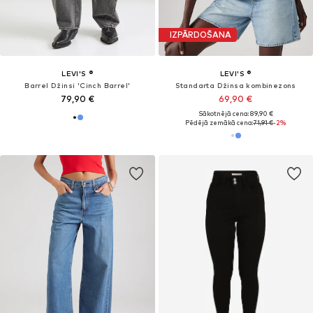
IZPĀRDOŠANA
LEVI'S ®
LEVI'S ®
Barrel Džinsi 'Cinch Barrel'
Standarta Džinsa kombinezons
79,90 €
69,90 €
Sākotnējā cena: 89,90 €
Pēdējā zemākā cena:
71,91 €
-2%