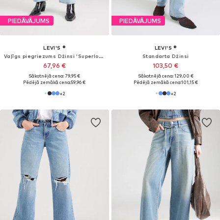
PIEDĀVĀJUMS
PIEDĀVĀJUMS
LEVI'S ®
LEVI'S ®
Platas staras Džinsi
Vaļīgs piegriezums Džinsi 'SUPERLOW LOOSE'
71,91 €
59,42 €
Sākotnējā cena: 89,90 €
Sākotnējā cena: 79,90 €
Pēdējā zemākā cena:
63,92 €
Pēdējā zemākā cena:
59,93 €