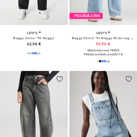
PIEDĀVĀJUMS
LEVI'S ®
LEVI'S ®
Baggy Džinsi '94 Baggy'
Baggy Džinsi '94 Baggy Wide Leg Jeans'
62,96 €
59,96 €
Sākotnējā cena: 79,95 €
+
1
Pēdējā zemākā cena:
55,17 €
+
3