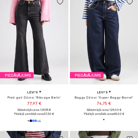
PIEDĀVĀJUMS
PIEDĀVĀJUMS
LEVI'S ®
LEVI'S ®
Plati gali Džinsi 'Ribcage Bells'
Baggy Džinsi 'Super Baggy Barrel'
77,97 €
74,75 €
Sākotnējā cena: 129,95 €
Sākotnējā cena: 129,00 €
Pēdējā zemākā cena:
57,50 €
Pēdējā zemākā cena:
69,00 €
+
4