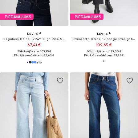
PIEDĀVĀJUMS
PIEDĀVĀJUMS
LEVI'S ®
LEVI'S ®
Platas staras Džinsi 'RIBCAGE WIDE LEG'
Pakapēniski sašaurināts piegriezums Džinsi
101,96 €
62,91 €
Sākotnējā cena: 119,95 €
Sākotnējā cena: 79,95 €
Pēdējā zemākā cena:
101,96 €
Pēdējā zemākā cena:
67,96 €
-7%
+
3
+
4