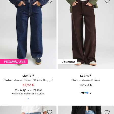
PIEDĀVĀJUMS
Jaunums
LEVI'S ®
LEVI'S ®
Platas staras Džinsi 'Cinch Baggy'
Platas staras Džinsi
67,92 €
89,90 €
Sākotnējā cena: 79,90 €
+
2
Pēdējā zemākā cena:
50,92 €