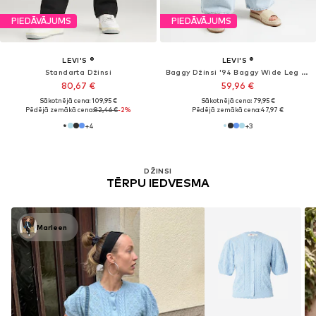
PIEDĀVĀJUMS
PIEDĀVĀJUMS
LEVI'S ®
LEVI'S ®
Standarta Džinsi
Baggy Džinsi '94 Baggy Wide Leg Jeans'
80,67 €
59,96 €
Sākotnējā cena: 109,95 €
Sākotnējā cena: 79,95 €
Pēdējā zemākā cena:
82,46 €
-2%
Pēdējā zemākā cena:
47,97 €
+
4
+
3
DŽINSI
TĒRPU IEDVESMA
Marleen