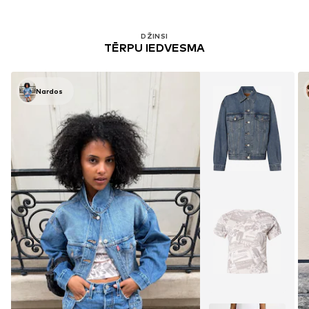
LEVI'S ®
LEVI'S ®
Piegulošs Džinsi '712™ Slim Welt Pocket'
Baggy Džinsi 'BAGGY DAD'
51,94 €
89,25 €
Sākotnējā cena: 99,95 €
Sākotnējā cena: 119,00 €
Pēdējā zemākā cena:
44,94 €
Pēdējā zemākā cena:
84,00 €
+
1
DŽINSI
TĒRPU IEDVESMA
Nardos