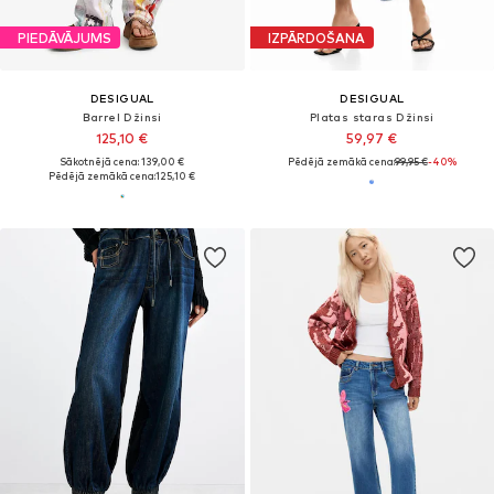
PIEDĀVĀJUMS
IZPĀRDOŠANA
DESIGUAL
DESIGUAL
Barrel Džinsi
Platas staras Džinsi
125,10 €
59,97 €
Sākotnējā cena: 139,00 €
Pēdējā zemākā cena:
99,95 €
-40%
Pēdējā zemākā cena:
125,10 €