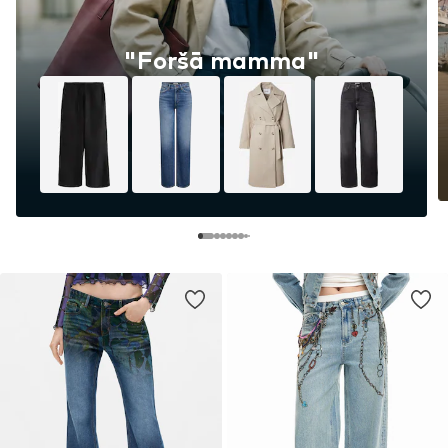
"Foršā mamma"