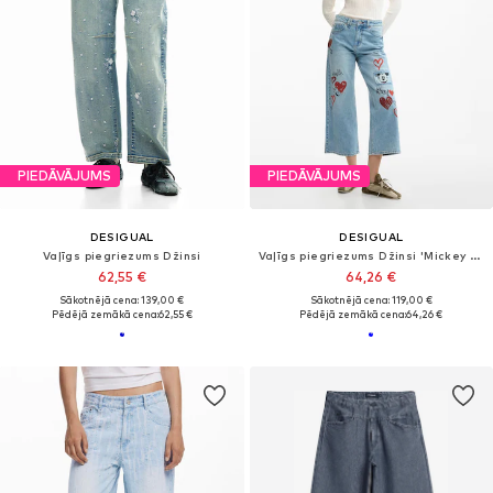
PIEDĀVĀJUMS
PIEDĀVĀJUMS
DESIGUAL
DESIGUAL
Vaļīgs piegriezums Džinsi
Vaļīgs piegriezums Džinsi 'Mickey Mouse'
62,55 €
64,26 €
Sākotnējā cena: 139,00 €
Sākotnējā cena: 119,00 €
Pēdējā zemākā cena:
62,55 €
Pēdējā zemākā cena:
64,26 €