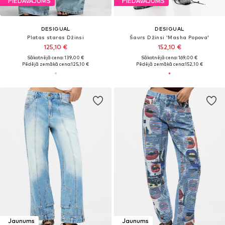
PIEDĀVĀJUMS
PIEDĀVĀJUMS
DESIGUAL
DESIGUAL
Platas staras Džinsi
Šaurs Džinsi 'Masha Popova'
125,10 €
152,10 €
Sākotnējā cena: 139,00 €
Sākotnējā cena: 169,00 €
Pēdējā zemākā cena:
125,10 €
Pēdējā zemākā cena:
152,10 €
Jaunums
Jaunums