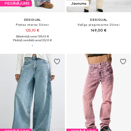
PIEDĀVĀJUMS
Jaunums
DESIGUAL
DESIGUAL
Platas staras Džinsi
Vaļīgs piegriezums Džinsi
125,10 €
149,00 €
Sākotnējā cena: 139,00 €
Pēdējā zemākā cena:
125,10 €