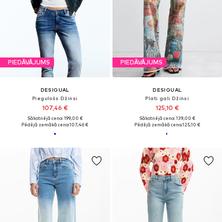
PIEDĀVĀJUMS
PIEDĀVĀJUMS
DESIGUAL
DESIGUAL
Piegulošs Džinsi
Plati gali Džinsi
107,46 €
125,10 €
Sākotnējā cena: 199,00 €
Sākotnējā cena: 139,00 €
Pēdējā zemākā cena:
107,46 €
Pēdējā zemākā cena:
125,10 €