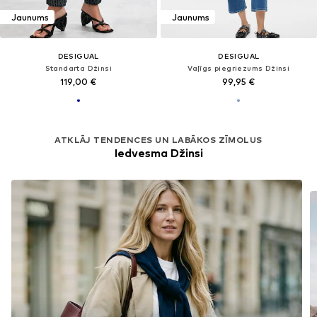
Jaunums
Jaunums
DESIGUAL
DESIGUAL
Standarta Džinsi
Vaļīgs piegriezums Džinsi
119,00 €
99,95 €
ATKLĀJ TENDENCES UN LABĀKOS ZĪMOLUS
Iedvesma Džinsi