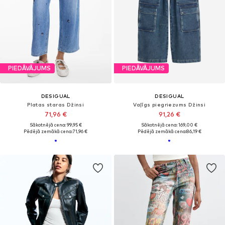
PIEDĀVĀJUMS
PIEDĀVĀJUMS
DESIGUAL
DESIGUAL
Platas staras Džinsi
Vaļīgs piegriezums Džinsi
71,96 €
91,26 €
Sākotnējā cena: 99,95 €
Sākotnējā cena: 169,00 €
Pēdējā zemākā cena:
71,96 €
Pēdējā zemākā cena:
86,19 €