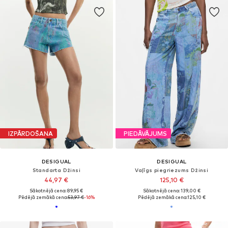
IZPĀRDOŠANA
PIEDĀVĀJUMS
DESIGUAL
DESIGUAL
Standarta Džinsi
Vaļīgs piegriezums Džinsi
44,97 €
125,10 €
Sākotnējā cena: 89,95 €
Sākotnējā cena: 139,00 €
Pēdējā zemākā cena:
53,97 €
-16%
Pēdējā zemākā cena:
125,10 €