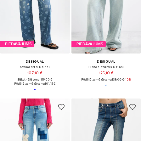
PIEDĀVĀJUMS
PIEDĀVĀJUMS
DESIGUAL
DESIGUAL
Standarta Džinsi
Platas staras Džinsi
107,10 €
125,10 €
Sākotnējā cena: 119,00 €
Pēdējā zemākā cena:
139,00 €
-10%
Pēdējā zemākā cena:
101,15 €