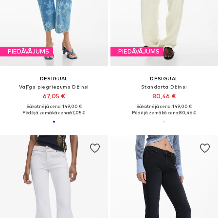
PIEDĀVĀJUMS
PIEDĀVĀJUMS
DESIGUAL
DESIGUAL
Vaļīgs piegriezums Džinsi
Standarta Džinsi
67,05 €
80,46 €
Sākotnējā cena: 149,00 €
Sākotnējā cena: 149,00 €
Pēdējā zemākā cena:
67,05 €
Pēdējā zemākā cena:
80,46 €