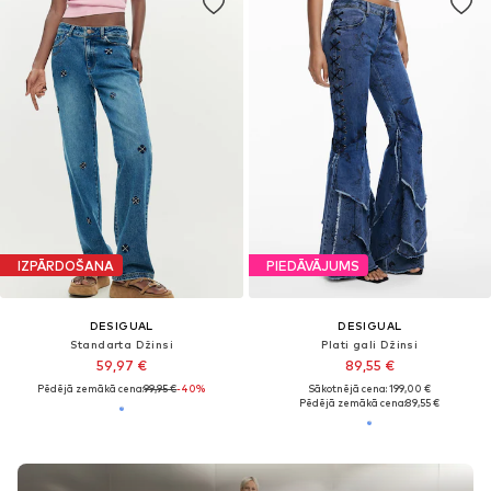
IZPĀRDOŠANA
PIEDĀVĀJUMS
DESIGUAL
DESIGUAL
Standarta Džinsi
Plati gali Džinsi
59,97 €
89,55 €
Pēdējā zemākā cena:
99,95 €
-40%
Sākotnējā cena: 199,00 €
Pēdējā zemākā cena:
89,55 €