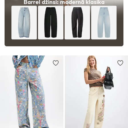
Barrel džinsi: modernā klasika