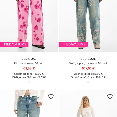
PIEDĀVĀJUMS
PIEDĀVĀJUMS
DESIGUAL
DESIGUAL
Platas staras Džinsi
Vaļīgs piegriezums Džinsi
62,55 €
107,10 €
Sākotnējā cena: 139,00 €
Sākotnējā cena: 119,00 €
Pēdējā zemākā cena:
62,55 €
Pēdējā zemākā cena:
107,10 €