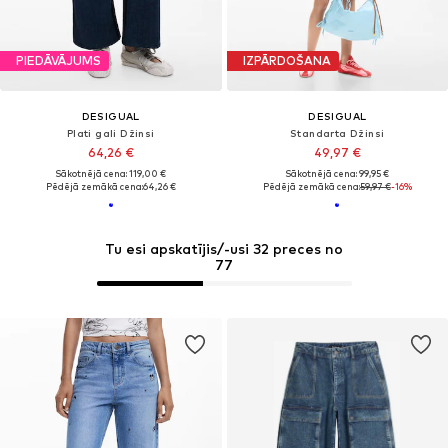
PIEDĀVĀJUMS
IZPĀRDOŠANA
DESIGUAL
DESIGUAL
Plati gali Džinsi
Standarta Džinsi
64,26 €
49,97 €
Sākotnējā cena: 119,00 €
Sākotnējā cena: 99,95 €
Pēdējā zemākā cena:
64,26 €
Pēdējā zemākā cena:
59,97 €
-16%
Tu esi apskatījis/-usi 32 preces no
77