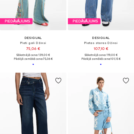
PIEDĀVĀJUMS
PIEDĀVĀJUMS
DESIGUAL
DESIGUAL
Plati gali Džinsi
Platas staras Džinsi
75,06 €
107,10 €
Sākotnējā cena: 139,00 €
Sākotnējā cena: 119,00 €
Pēdējā zemākā cena:
75,06 €
Pēdējā zemākā cena:
101,15 €