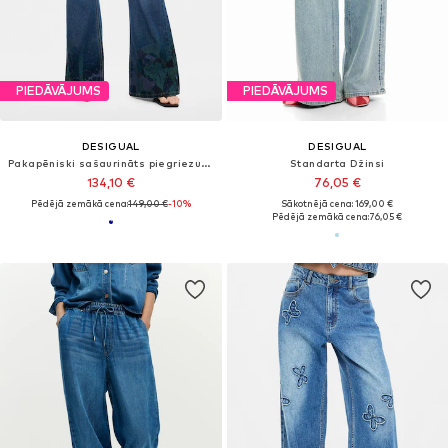
PIEDĀVĀJUMS
PIEDĀVĀJUMS
DESIGUAL
DESIGUAL
Pakapēniski sašaurināts piegriezums Džinsi
Standarta Džinsi
134,10 €
76,05 €
Pēdējā zemākā cena:
149,00 €
-10%
Sākotnējā cena: 169,00 €
Pēdējā zemākā cena:
76,05 €