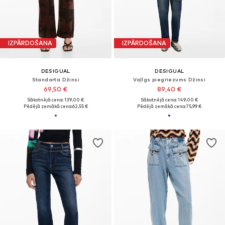
IZPĀRDOŠANA
IZPĀRDOŠANA
DESIGUAL
DESIGUAL
Standarta Džinsi
Vaļīgs piegriezums Džinsi
69,50 €
89,40 €
Sākotnējā cena: 139,00 €
Sākotnējā cena: 149,00 €
Pēdējā zemākā cena:
62,55 €
Pēdējā zemākā cena:
75,99 €