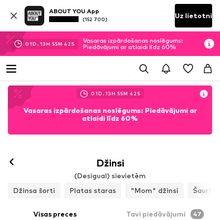
ABOUT YOU App
Uz lietotni
(152 700)
Vasaras izpārdošanas noslēgums:
01
D.
13
H
55
M
40
S
Piedāvājumi ar atlaidi līdz 60%
01
D.
13
H
55
M
40
S
Vasaras izpārdošanas noslēgums: Piedāvājumi ar
atlaidi līdz 60%
Džinsi
(Desigual) sievietēm
Džinsa šorti
Platas staras
"Mom" džinsi
Šauri
Visas preces
Tavi piedāvājumi
47