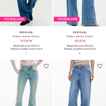
PIEDĀVĀJUMS
PIEDĀVĀJUMS
DESIGUAL
DESIGUAL
Platas staras Džinsi
Platas staras Džinsi
107,10 €
125,10 €
Sākotnējā cena: 119,00 €
Sākotnējā cena: 139,00 €
Pēdējā zemākā cena:
107,10 €
Pēdējā zemākā cena:
125,10 €