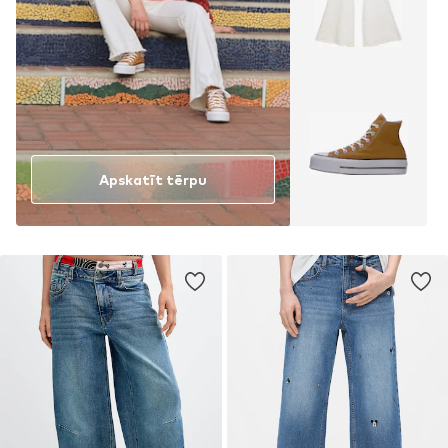
Apskatīt tērpu