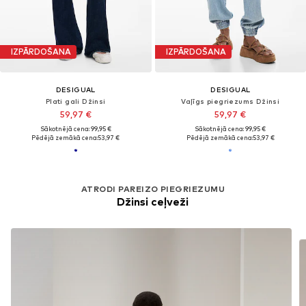
IZPĀRDOŠANA
IZPĀRDOŠANA
DESIGUAL
DESIGUAL
Plati gali Džinsi
Vaļīgs piegriezums Džinsi
59,97 €
59,97 €
Sākotnējā cena: 99,95 €
Sākotnējā cena: 99,95 €
Pēdējā zemākā cena:
53,97 €
Pēdējā zemākā cena:
53,97 €
ATRODI PAREIZO PIEGRIEZUMU
Džinsi ceļveži