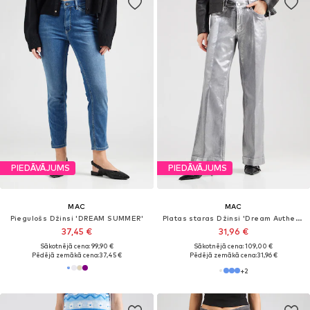
PIEDĀVĀJUMS
PIEDĀVĀJUMS
MAC
MAC
Piegulošs Džinsi 'DREAM SUMMER'
Platas staras Džinsi 'Dream Authentic'
37,45 €
31,96 €
Sākotnējā cena: 99,90 €
Sākotnējā cena: 109,00 €
Pēdējā zemākā cena:
37,45 €
Pēdējā zemākā cena:
31,96 €
+
2