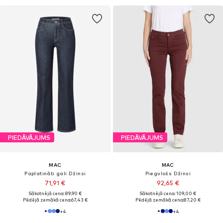
PIEDĀVĀJUMS
PIEDĀVĀJUMS
MAC
MAC
Paplatināti gali Džinsi
Piegulošs Džinsi
71,91 €
92,65 €
Sākotnējā cena: 89,90 €
Sākotnējā cena: 109,00 €
Pēdējā zemākā cena:
67,43 €
Pēdējā zemākā cena:
87,20 €
+
4
+
4