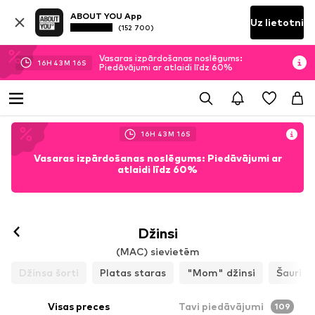
ABOUT YOU App
Uz lietotni
(152 700)
Vasaras izpārdošanas noslēgums:
16
H
43
M
14
S
Piedāvājumi ar atlaidi līdz 60%
16
H
43
M
14
S
Vasaras izpārdošanas noslēgums: Piedāvājumi ar
atlaidi līdz 60%
Džinsi
(MAC) sievietēm
Džinsa šorti
Platas staras
"Mom" džinsi
Šauri
Visas preces
Tavi piedāvājumi
109