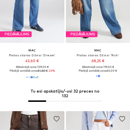
PIEDĀVĀJUMS
PIEDĀVĀJUMS
MAC
MAC
Platas staras Džinsi 'Dream'
Platas staras Džinsi 'Rich'
43,60 €
68,25 €
Sākotnējā cena: 109,00 €
Sākotnējā cena: 119,00 €
Pēdējā zemākā cena:
54,50 €
-20%
Pēdējā zemākā cena:
63,00 €
+
1
Tu esi apskatījis/-usi 32 preces no
132