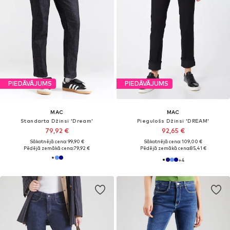
PIEDĀVĀJUMS
PIEDĀVĀJUMS
MAC
MAC
Standarta Džinsi 'Dream'
Piegulošs Džinsi 'DREAM'
79,92 €
92,65 €
Sākotnējā cena: 99,90 €
Sākotnējā cena: 109,00 €
Pēdējā zemākā cena:
79,92 €
Pēdējā zemākā cena:
85,41 €
+
4