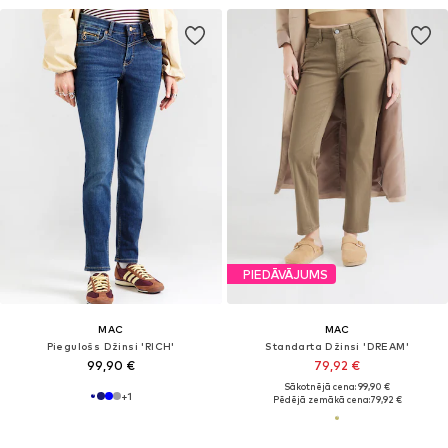
PIEDĀVĀJUMS
MAC
MAC
Piegulošs Džinsi 'RICH'
Standarta Džinsi 'DREAM'
99,90 €
79,92 €
Sākotnējā cena: 99,90 €
+
1
Pēdējā zemākā cena:
79,92 €