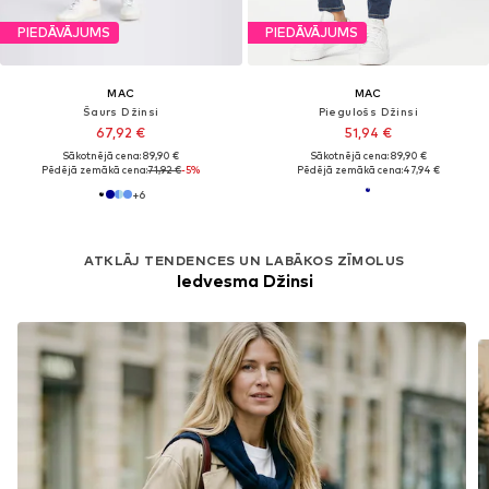
PIEDĀVĀJUMS
PIEDĀVĀJUMS
MAC
MAC
Šaurs Džinsi
Piegulošs Džinsi
67,92 €
51,94 €
Sākotnējā cena: 89,90 €
Sākotnējā cena: 89,90 €
Pēdējā zemākā cena:
71,92 €
-5%
Pēdējā zemākā cena:
47,94 €
+
6
ATKLĀJ TENDENCES UN LABĀKOS ZĪMOLUS
Iedvesma Džinsi