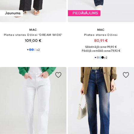
Jaunums
PIEDĀVĀJUMS
MAC
MAC
Platas staras Džinsi 'DREAM WIDE'
Platas staras Džinsi
109,00 €
80,91 €
Sākotnējā cena: 99,90 €
+
2
Pēdējā zemākā cena:
79,92 €
+
2