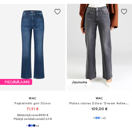
PIEDĀVĀJUMS
Jaunums
MAC
MAC
Paplatināti gali Džinsi
Platas staras Džinsi 'Dream Authentic'
71,91 €
109,00 €
Sākotnējā cena: 89,90 €
+
2
Pēdējā zemākā cena:
67,43 €
+
4