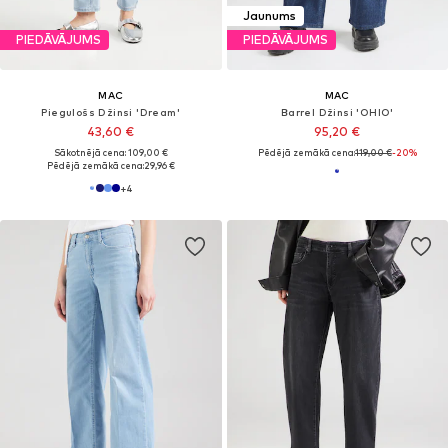
Jaunums
PIEDĀVĀJUMS
PIEDĀVĀJUMS
MAC
MAC
Piegulošs Džinsi 'Dream'
Barrel Džinsi 'OHIO'
43,60 €
95,20 €
Sākotnējā cena: 109,00 €
Pēdējā zemākā cena:
119,00 €
-20%
Pēdējā zemākā cena:
29,96 €
+
4