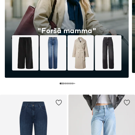
"Foršā mamma"