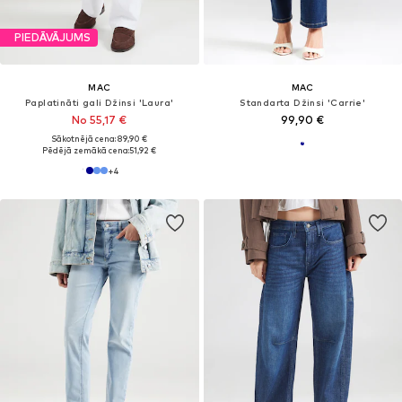
PIEDĀVĀJUMS
MAC
MAC
Paplatināti gali Džinsi 'Laura'
Standarta Džinsi 'Carrie'
No 55,17 €
99,90 €
Sākotnējā cena: 89,90 €
Pēdējā zemākā cena:
51,92 €
+
4