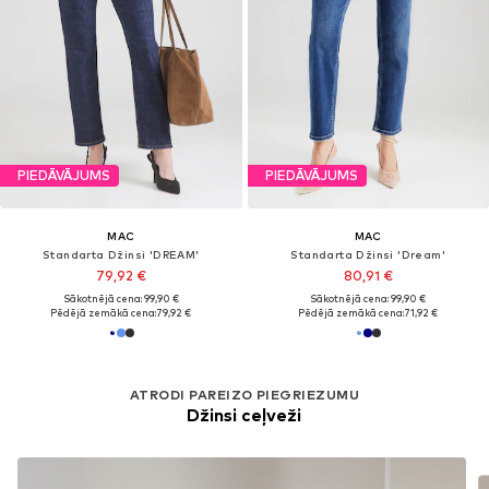
PIEDĀVĀJUMS
PIEDĀVĀJUMS
MAC
MAC
Standarta Džinsi 'DREAM'
Standarta Džinsi 'Dream'
79,92 €
80,91 €
Sākotnējā cena: 99,90 €
Sākotnējā cena: 99,90 €
Pēdējā zemākā cena:
79,92 €
Pēdējā zemākā cena:
71,92 €
ATRODI PAREIZO PIEGRIEZUMU
Džinsi ceļveži