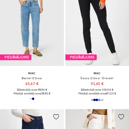
PIEDĀVĀJUMS
PIEDĀVĀJUMS
MAC
MAC
Barrel Džinsi
Šaurs Džinsi 'Dream'
63,67 €
92,65 €
Sākotnējā cena: 99,90 €
Sākotnējā cena: 109,00 €
Pēdējā zemākā cena:
59,92 €
Pēdējā zemākā cena:
87,20 €
+
1