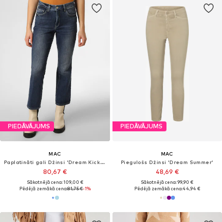
PIEDĀVĀJUMS
PIEDĀVĀJUMS
MAC
MAC
Paplatināti gali Džinsi 'Dream Kick Authentic'
Piegulošs Džinsi 'Dream Summer'
80,67 €
48,69 €
Sākotnējā cena: 109,00 €
Sākotnējā cena: 99,90 €
Pēdējā zemākā cena:
81,75 €
-1%
Pēdējā zemākā cena:
44,94 €