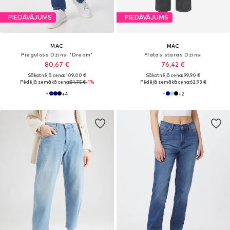
PIEDĀVĀJUMS
PIEDĀVĀJUMS
MAC
MAC
Piegulošs Džinsi 'Dream'
Platas staras Džinsi
80,67 €
76,42 €
Sākotnējā cena: 109,00 €
Sākotnējā cena: 99,90 €
Pēdējā zemākā cena:
81,75 €
-1%
Pēdējā zemākā cena:
62,93 €
+
4
+
2