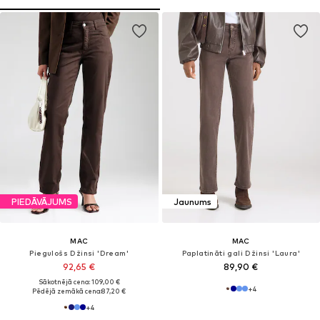
PIEDĀVĀJUMS
Jaunums
MAC
MAC
Piegulošs Džinsi 'Dream'
Paplatināti gali Džinsi 'Laura'
92,65 €
89,90 €
Sākotnējā cena: 109,00 €
+
4
Pēdējā zemākā cena:
87,20 €
+
4