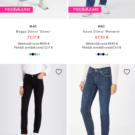
PIEDĀVĀJUMS
PIEDĀVĀJUMS
MAC
MAC
Baggy Džinsi 'Danni'
Šaurs Džinsi 'Melanie'
72,17 €
67,92 €
Sākotnējā cena: 99,90 €
Sākotnējā cena: 89,90 €
Pēdējā zemākā cena:
72,17 €
Pēdējā zemākā cena:
67,43 €
+
1
+
6