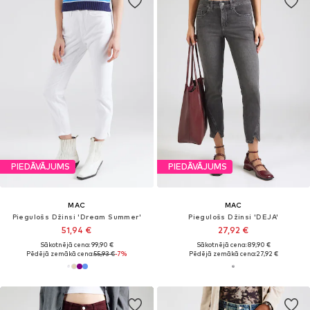
PIEDĀVĀJUMS
PIEDĀVĀJUMS
MAC
MAC
Piegulošs Džinsi 'Dream Summer'
Piegulošs Džinsi 'DEJA'
51,94 €
27,92 €
Sākotnējā cena: 99,90 €
Sākotnējā cena: 89,90 €
Pēdējā zemākā cena:
55,93 €
-7%
Pēdējā zemākā cena:
27,92 €