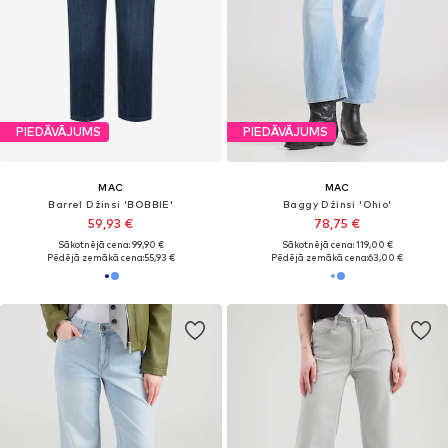
PIEDĀVĀJUMS
PIEDĀVĀJUMS
MAC
MAC
Barrel Džinsi 'BOBBIE'
Baggy Džinsi 'Ohio'
59,93 €
78,75 €
Sākotnējā cena: 99,90 €
Sākotnējā cena: 119,00 €
Pēdējā zemākā cena:
55,93 €
Pēdējā zemākā cena:
63,00 €