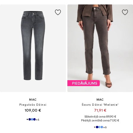
PIEDĀVĀJUMS
MAC
MAC
Piegulošs Džinsi
Šaurs Džinsi 'Melanie'
109,00 €
71,91 €
Sākotnējā cena: 89,90 €
+
4
Pēdējā zemākā cena:
71,92 €
+
6