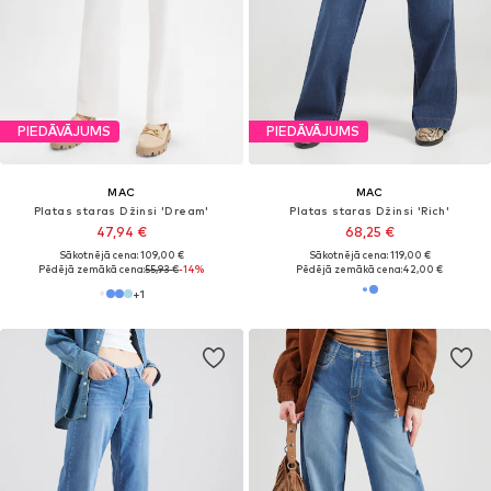
PIEDĀVĀJUMS
PIEDĀVĀJUMS
MAC
MAC
Platas staras Džinsi 'Dream'
Platas staras Džinsi 'Rich'
47,94 €
68,25 €
Sākotnējā cena: 109,00 €
Sākotnējā cena: 119,00 €
Pēdējā zemākā cena:
55,93 €
-14%
Pēdējā zemākā cena:
42,00 €
+
1