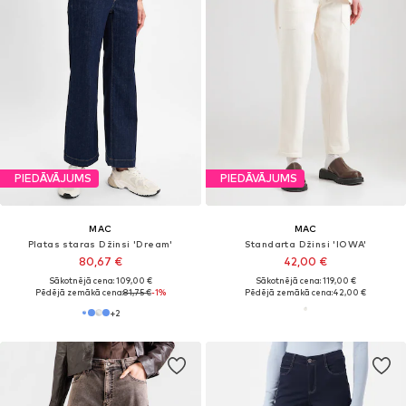
PIEDĀVĀJUMS
PIEDĀVĀJUMS
MAC
MAC
Platas staras Džinsi 'Dream'
Standarta Džinsi 'IOWA'
80,67 €
42,00 €
Sākotnējā cena: 109,00 €
Sākotnējā cena: 119,00 €
Pēdējā zemākā cena:
81,75 €
-1%
Pēdējā zemākā cena:
42,00 €
+
2