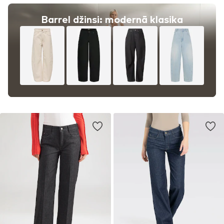
Barrel džinsi: modernā klasika