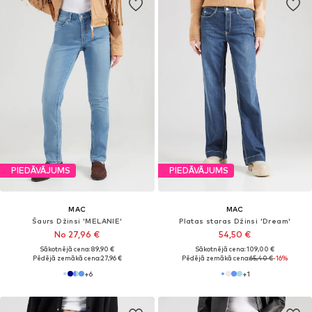
PIEDĀVĀJUMS
PIEDĀVĀJUMS
MAC
MAC
Šaurs Džinsi 'MELANIE'
Platas staras Džinsi 'Dream'
No 27,96 €
54,50 €
Sākotnējā cena: 89,90 €
Sākotnējā cena: 109,00 €
Pēdējā zemākā cena:
27,96 €
Pēdējā zemākā cena:
65,40 €
-16%
+
6
+
1