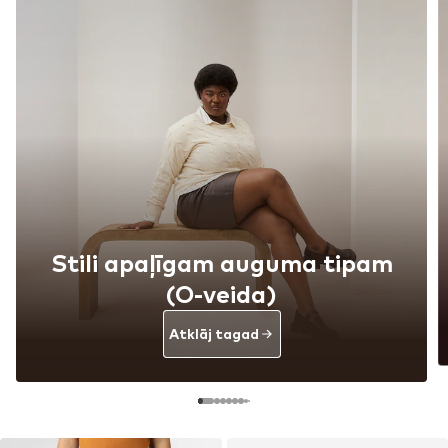
Stili apaļīgam auguma tipam
(O-veida)
Atklāj tagad