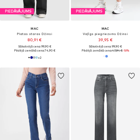
PIEDĀVĀJUMS
PIEDĀVĀJUMS
MAC
MAC
Platas staras Džinsi
Vaļīgs piegriezums Džinsi
80,91 €
39,95 €
Sākotnējā cena: 99,90 €
Sākotnējā cena: 99,90 €
Pēdējā zemākā cena:
74,90 €
Pēdējā zemākā cena:
47,94 €
-16%
+
2