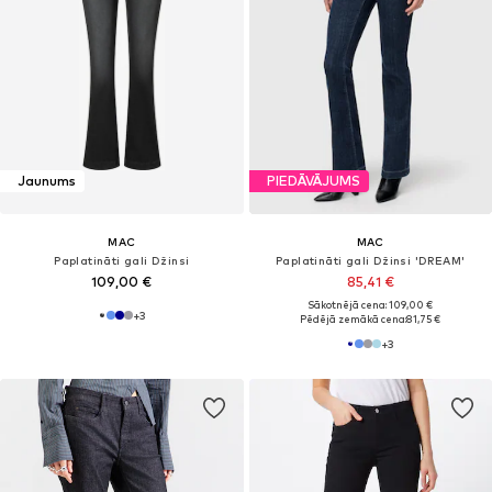
Jaunums
PIEDĀVĀJUMS
MAC
MAC
Paplatināti gali Džinsi
Paplatināti gali Džinsi 'DREAM'
109,00 €
85,41 €
Sākotnējā cena: 109,00 €
+
3
Pēdējā zemākā cena:
81,75 €
+
3