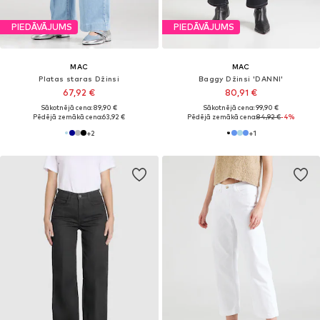
PIEDĀVĀJUMS
PIEDĀVĀJUMS
MAC
MAC
Platas staras Džinsi
Baggy Džinsi 'DANNI'
67,92 €
80,91 €
Sākotnējā cena: 89,90 €
Sākotnējā cena: 99,90 €
Pēdējā zemākā cena:
63,92 €
Pēdējā zemākā cena:
84,92 €
-4%
+
2
+
1