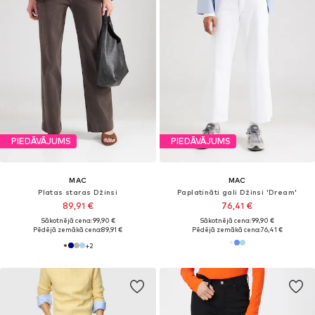
PIEDĀVĀJUMS
PIEDĀVĀJUMS
MAC
MAC
Platas staras Džinsi
Paplatināti gali Džinsi 'Dream'
89,91 €
76,41 €
Sākotnējā cena: 99,90 €
Sākotnējā cena: 99,90 €
Pēdējā zemākā cena:
89,91 €
Pēdējā zemākā cena:
76,41 €
+
2