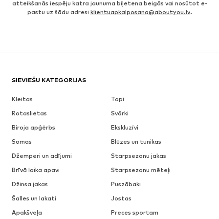
atteikšanās iespēju katra jaunuma biļetena beigās vai nosūtot e-
pastu uz šādu adresi
klientuapkalposana@aboutyou.lv
.
SIEVIEŠU KATEGORIJAS
Kleitas
Topi
Rotaslietas
Svārki
Biroja apģērbs
Ekskluzīvi
Somas
Blūzes un tunikas
Džemperi un adījumi
Starpsezonu jakas
Brīvā laika apavi
Starpsezonu mēteļi
Džinsa jakas
Puszābaki
Šalles un lakati
Jostas
Apakšveļa
Preces sportam