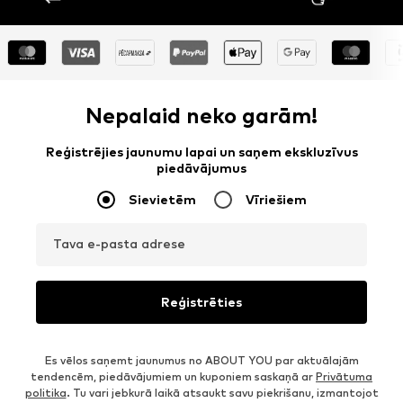
Nepalaid neko garām!
Reģistrējies jaunumu lapai un saņem ekskluzīvus
piedāvājumus
Sievietēm
Vīriešiem
Tava e-pasta adrese
Reģistrēties
Es vēlos saņemt jaunumus no ABOUT YOU par aktuālajām
tendencēm, piedāvājumiem un kuponiem saskaņā ar
Privātuma
politika
. Tu vari jebkurā laikā atsaukt savu piekrišanu, izmantojot