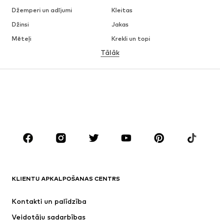
Džemperi un adījumi
Kleitas
Džinsi
Jakas
Mēteļi
Krekli un topi
Tālāk
Bikses
Apakšveļa
Svārki
Blūzes un tunikas
Ikdienas džemperi
Žaketes
Peldkostīmi
Kombinezoni un sarafāni
Lieli izmēri
Apģērbs grūtniecēm
Apavi
Sports
Aksesuāri
Premium
APĢĒRBI
KLIENTU APKALPOŠANAS CENTRS
Jaunumi
Šobrīd populāri
Kleitas
Džinsi
Kontakti un palīdzība
Krekli un topi
Bikses
Veidotāju sadarbības