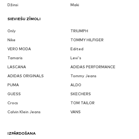
Džinsi
Maki
SIEVIEŠU ZĪMOLI
Only
TRIUMPH
Nike
TOMMY HILFIGER
VERO MODA
Edited
Tamaris
Levi's
LASCANA
ADIDAS PERFORMANCE
ADIDAS ORIGINALS
Tommy Jeans
PUMA
ALDO
GUESS
SKECHERS
Crocs
TOM TAILOR
Calvin Klein Jeans
VANS
IZPĀRDOŠANA