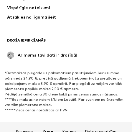
Jakas
Džemperi un adījumi
Vispārīgie noteikumi
Apakšveļa
Blūzes un tunikas
Atsakies no līguma šeit
Mēteļi
Svārki
Peldkostīmi
Ikdienas džemperi
Žaketes
Kombinezoni un sarafāni
DROŠA IEPIRKŠANĀS
Lieli izmēri
Apģērbs grūtniecēm
Svinības
Ekskluzīvi
 Ar mums tavi dati ir drošībā!
Pārstrāde
*Bezmaksas piegāde uz pakomātiem pasūtījumiem, kuru summa
APAVI
pārsniedz 24,90 €; pretējā gadījumā tiek piemērota piegādes un
pakalpojumu maksa 3,90 € apmērā. Par piegādi uz mājām var tikt
Jaunumi
Šobrīd populāri
piemērota papildu maksa 2,50 € apmērā.
Pēdējā zemākā cena 30 dienu laikā pirms cenas samazināšanas.
Brīvā laika apavi
Puszābaki
****Bez maksas no visiem tīkliem Latvijā. Par zvaniem no ārzemēm
Augstpapēžu apavi
Zābaki
var tikt piemērota maksa.
******Visas cenas norādītas ar PVN.
Sandales
Kurpes
Sporta apavi
Laiviņas
Atvērti apavi
Mājas apavi
Par mums
Prese
Karjera
Datu aizsardzība