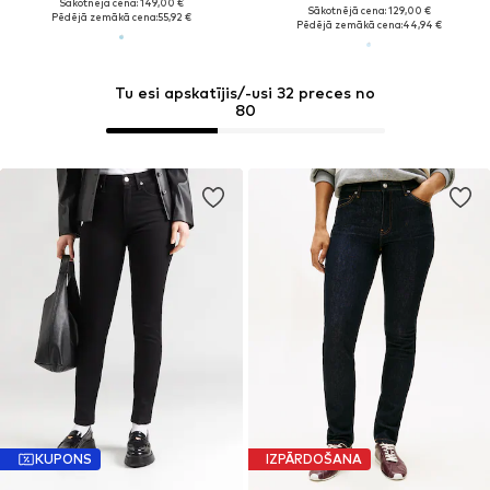
Sākotnējā cena: 149,00 €
Sākotnējā cena: 129,00 €
Pēdējā zemākā cena:
55,92 €
Pēdējā zemākā cena:
44,94 €
Tu esi apskatījis/-usi 32 preces no
80
KUPONS
IZPĀRDOŠANA