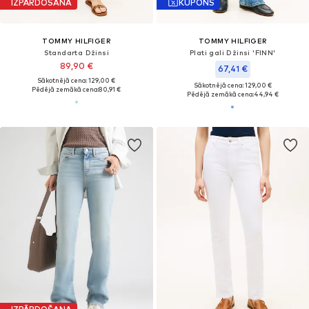
IZPĀRDOŠANA
KUPONS
TOMMY HILFIGER
TOMMY HILFIGER
Standarta Džinsi
Plati gali Džinsi 'FINN'
89,90 €
67,41 €
Sākotnējā cena: 129,00 €
Sākotnējā cena: 129,00 €
Pēdējā zemākā cena:
80,91 €
Pēdējā zemākā cena:
44,94 €