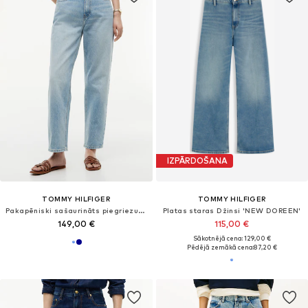
IZPĀRDOŠANA
TOMMY HILFIGER
TOMMY HILFIGER
Pakapēniski sašaurināts piegriezums Džinsi
Platas staras Džinsi 'NEW DOREEN'
149,00 €
115,00 €
Sākotnējā cena: 129,00 €
Pēdējā zemākā cena:
87,20 €