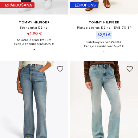
IZPĀRDOŠANA
KUPONS
TOMMY HILFIGER
TOMMY HILFIGER
Standarta Džinsi
Platas staras Džinsi 'EVE 70'S'
44,90 €
62,91 €
Sākotnējā cena: 119,00 €
Sākotnējā cena: 149,00 €
Pēdējā zemākā cena:
35,92 €
Pēdējā zemākā cena:
55,92 €