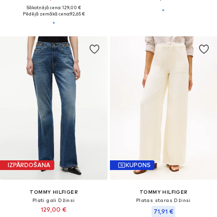
Sākotnējā cena: 129,00 €
Pēdējā zemākā cena:
92,65 €
IZPĀRDOŠANA
KUPONS
TOMMY HILFIGER
TOMMY HILFIGER
Plati gali Džinsi
Platas staras Džinsi
129,00 €
71,91 €