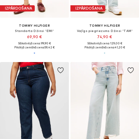
IZPĀRDOŠANA
IZPĀRDOŠANA
TOMMY HILFIGER
TOMMY HILFIGER
Standarta Džinsi 'EMI'
Vaļīgs piegriezums Džinsi 'TAM'
69,90 €
74,90 €
Sākotnējā cena: 99,90 €
Sākotnējā cena: 129,00 €
Pēdējā zemākā cena:
59,42 €
Pēdējā zemākā cena:
41,20 €