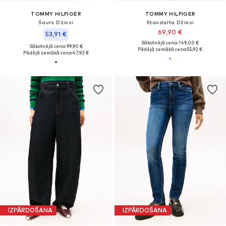
TOMMY HILFIGER
TOMMY HILFIGER
Šaurs Džinsi
Standarta Džinsi
69,90 €
53,91 €
Sākotnējā cena: 149,00 €
Sākotnējā cena: 99,90 €
Pēdējā zemākā cena:
55,92 €
Pēdējā zemākā cena:
47,92 €
IZPĀRDOŠANA
IZPĀRDOŠANA