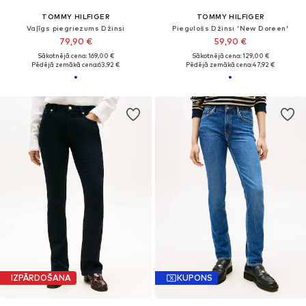
TOMMY HILFIGER
TOMMY HILFIGER
Vaļīgs piegriezums Džinsi
Piegulošs Džinsi 'New Doreen'
79,90 €
59,90 €
Sākotnējā cena: 169,00 €
Sākotnējā cena: 129,00 €
Pēdējā zemākā cena:
63,92 €
Pēdējā zemākā cena:
47,92 €
IZPĀRDOŠANA
KUPONS