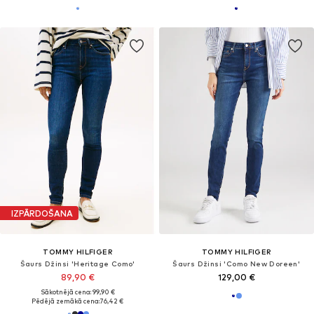
IZPĀRDOŠANA
TOMMY HILFIGER
TOMMY HILFIGER
Šaurs Džinsi 'Heritage Como'
Šaurs Džinsi 'Como New Doreen'
89,90 €
129,00 €
Sākotnējā cena: 99,90 €
Pēdējā zemākā cena:
76,42 €