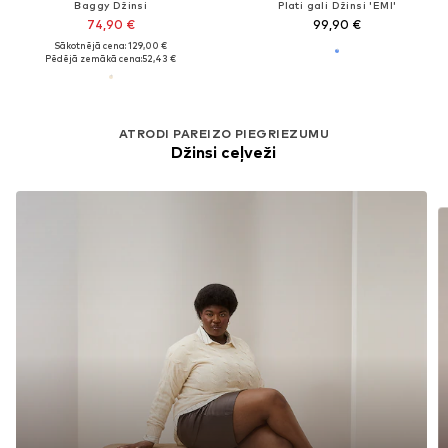
Baggy Džinsi
Plati gali Džinsi 'EMI'
74,90 €
99,90 €
Sākotnējā cena: 129,00 €
Pēdējā zemākā cena:
52,43 €
ATRODI PAREIZO PIEGRIEZUMU
Džinsi ceļveži