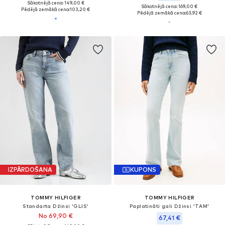
Sākotnējā cena: 149,00 €
Sākotnējā cena: 169,00 €
Pēdējā zemākā cena:
103,20 €
Pēdējā zemākā cena:
63,92 €
IZPĀRDOŠANA
KUPONS
TOMMY HILFIGER
TOMMY HILFIGER
Standarta Džinsi 'GLIS'
Paplatināti gali Džinsi 'TAM'
No 69,90 €
67,41 €