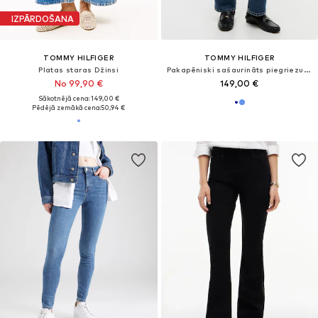
IZPĀRDOŠANA
TOMMY HILFIGER
TOMMY HILFIGER
Platas staras Džinsi
Pakapēniski sašaurināts piegriezums Džinsi 'Flag Horsebit Regular Tapered Ankle'
No 99,90 €
149,00 €
Sākotnējā cena: 149,00 €
Pēdējā zemākā cena:
50,94 €