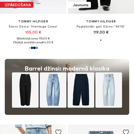
IZPĀRDOŠANA
Jaunums
TOMMY HILFIGER
TOMMY HILFIGER
Šaurs Džinsi 'Heritage Como'
Paplatināti gali Džinsi 'SKYE'
105,00 €
119,00 €
Sākotnējā cena: 119,00 €
Pēdējā zemākā cena:
84,00 €
Barrel džinsi: modernā klasika