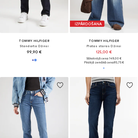
IZPĀRDOŠANA
TOMMY HILFIGER
TOMMY HILFIGER
Standarta Džinsi
Platas staras Džinsi
99,90 €
125,00 €
Sākotnējā cena: 149,00 €
Pēdējā zemākā cena:
93,75 €