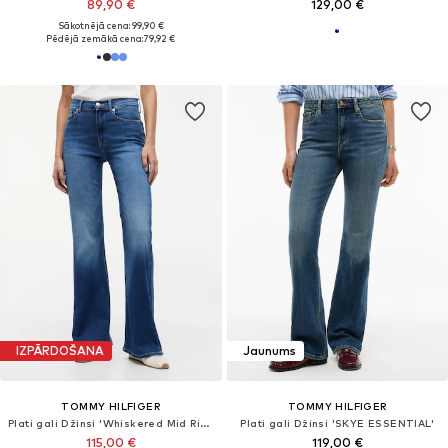
89,90 €
129,00 €
Sākotnējā cena: 99,90 €
Pēdējā zemākā cena:
79,92 €
IZPĀRDOŠANA
Jaunums
TOMMY HILFIGER
TOMMY HILFIGER
Plati gali Džinsi 'Whiskered Mid Rise Flared'
Plati gali Džinsi 'SKYE ESSENTIAL'
115,00 €
119,00 €