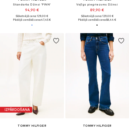
Standarta Džinsi 'FINN'
Vaļīgs piegriezums Džinsi
94,90 €
89,90 €
Sākotnējā cena: 129,00 €
Sākotnējā cena: 129,00 €
Pēdējā zemākā cena:
47,45 €
Pēdējā zemākā cena:
58,44 €
IZPĀRDOŠANA
TOMMY HILFIGER
TOMMY HILFIGER