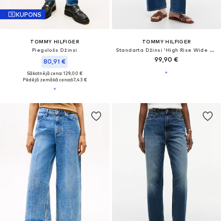
KUPONS
TOMMY HILFIGER
TOMMY HILFIGER
Piegulošs Džinsi
Standarta Džinsi 'High Rise Wide Leg Ankle'
99,90 €
80,91 €
Sākotnējā cena: 129,00 €
Pēdējā zemākā cena:
67,43 €