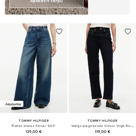
Apskatīt tērpu
Jaunums
TOMMY HILFIGER
TOMMY HILFIGER
Platas staras Džinsi 'ESS'
Vaļīgs piegriezums Džinsi 'High Rise Tapered Leg Ankle'
129,00 €
119,00 €