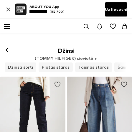
ABOUT YOU App
Uz lietotni
(152 700)
Džinsi
(TOMMY HILFIGER) sievietēm
Džinsa šorti
Platas staras
Taisnas staras
Šauri