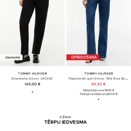
Jaunums
IZPĀRDOŠANA
TOMMY HILFIGER
TOMMY HILFIGER
Standarta Džinsi 'JACKIE'
Paplatināti gali Džinsi 'Mid Rise Bootcut'
149,00 €
89,90 €
Sākotnējā cena: 99,90 €
Pēdējā zemākā cena:
80,91 €
DŽINSI
TĒRPU IEDVESMA