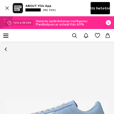
ABOUT YOU App
Uz lietotni
(152 700)
Vasaras izpārdošanas noslēgums:
10
H
41
M
58
S
Piedāvājumi ar atlaidi līdz 60%