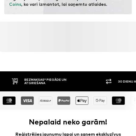
Coins
, ko vari izmantot, lai saņemtu atlaides.
BEZMAKSAS* PIEGĀDE UN
30 DIENU 
ATGRIEŠANA
Nepalaid neko garām!
Reģistrējies jaunumu lapai un saņem ekskluzīvus