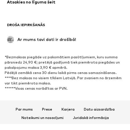
Atsakies no līguma šeit
Mēteļi
Svārki
Peldkostīmi
Ikdienas džemperi
Žaketes
Kombinezoni un sarafāni
DROŠA IEPIRKŠANĀS
Lieli izmēri
Apģērbs grūtniecēm
Svinības
Ekskluzīvi
 Ar mums tavi dati ir drošībā!
Pārstrāde
*Bezmaksas piegāde uz pakomātiem pasūtījumiem, kuru summa
APAVI
pārsniedz 24,90 €; pretējā gadījumā tiek piemērota piegādes un
pakalpojumu maksa 3,90 € apmērā.
Jaunumi
Šobrīd populāri
Pēdējā zemākā cena 30 dienu laikā pirms cenas samazināšanas.
****Bez maksas no visiem tīkliem Latvijā. Par zvaniem no ārzemēm
Brīvā laika apavi
Puszābaki
var tikt piemērota maksa.
Augstpapēžu apavi
Zābaki
******Visas cenas norādītas ar PVN.
Sandales
Kurpes
Sporta apavi
Laiviņas
Par mums
Prese
Karjera
Datu aizsardzība
Atvērti apavi
Mājas apavi
Noteikumi un nosacījumi
Juridiskā informācija
Ekskluzīvi
Piekļūstamība
Preču drošība