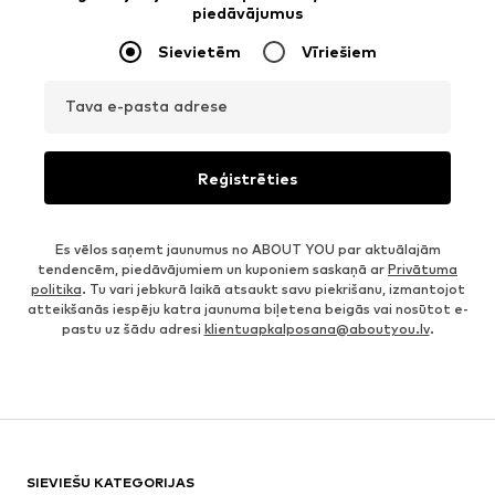
piedāvājumus
Sievietēm
Vīriešiem
Tava e-pasta adrese
Reģistrēties
Es vēlos saņemt jaunumus no ABOUT YOU par aktuālajām
tendencēm, piedāvājumiem un kuponiem saskaņā ar
Privātuma
politika
. Tu vari jebkurā laikā atsaukt savu piekrišanu, izmantojot
atteikšanās iespēju katra jaunuma biļetena beigās vai nosūtot e-
pastu uz šādu adresi
klientuapkalposana@aboutyou.lv
.
SIEVIEŠU KATEGORIJAS