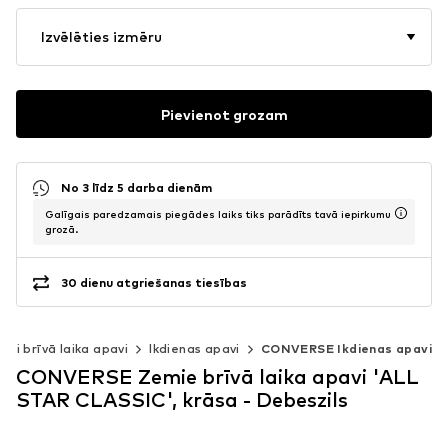
Izvēlēties izmēru
Pievienot grozam
No 3 līdz 5 darba dienām
Galīgais paredzamais piegādes laiks tiks parādīts tavā iepirkumu
grozā.
30 dienu atgriešanas tiesības
emi brīvā laika apavi
Ikdienas apavi
CONVERSE Ikdienas apavi
CONVERSE Zemie brīvā laika apavi 'ALL
STAR CLASSIC', krāsa - Debeszils