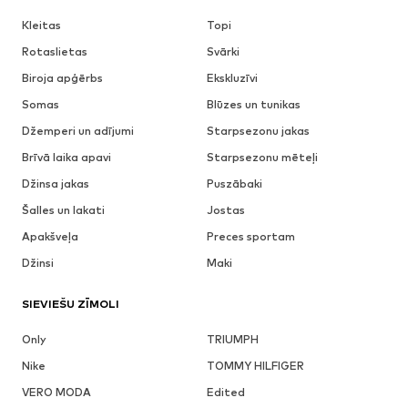
Kleitas
Topi
Rotaslietas
Svārki
Biroja apģērbs
Ekskluzīvi
Somas
Blūzes un tunikas
Džemperi un adījumi
Starpsezonu jakas
Brīvā laika apavi
Starpsezonu mēteļi
Džinsa jakas
Puszābaki
Šalles un lakati
Jostas
Apakšveļa
Preces sportam
Džinsi
Maki
SIEVIEŠU ZĪMOLI
Only
TRIUMPH
Nike
TOMMY HILFIGER
VERO MODA
Edited