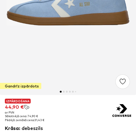
Gandrīz izpārdots
IZPĀRDOŠANA
IZPĀRDOŠANA
44,90 €
44,90 €
ar PVN
ar PVN
Sākotnējā cena: 74,90 €
Sākotnējā cena: 74,90 €
Pēdējā zemākā cena:
Pēdējā zemākā cena:
31,43 €
31,43 €
Krāsa
:
debeszils