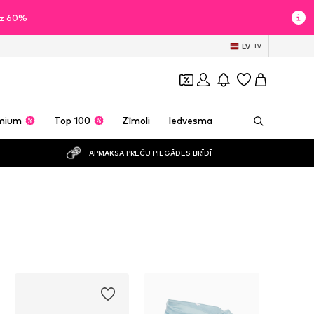
īdz 60%
LV
LV
mium
Top 100
Zīmoli
Iedvesma
APMAKSA PREČU PIEGĀDES BRĪDĪ