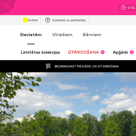
01
D.
Outlet
Kontakti un palīdzība
Sievietēm
Vīriešiem
Bērniem
Limitētas kolekcijas
IZPĀRDOŠANA
Apģērbi
BEZMAKSAS* PIEGĀDE UN ATGRIEŠANA