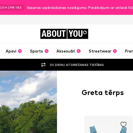
Vasaras izpārdošanas noslēgums: Piedāvājumi ar atlaidi l
20
H
29
M
17
S
ABOUT
YOU
Apavi
Sports
Aksesuāri
Streetwear
Pre
30 DIENU ATGRIEŠANAS TIESĪBAS
Greta tērps