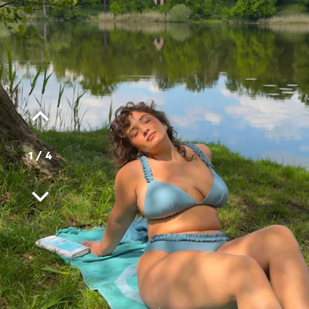
1
/
4