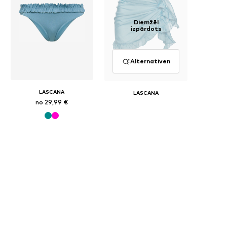
Diemžēl
izpārdots
Alternativen
LASCANA
LASCANA
no 29,99 €