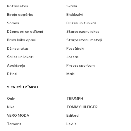
Rotaslietas
Svārki
Biroja apģērbs
Ekskluzīvi
Somas
Blūzes un tunikas
Džemperi un adījumi
Starpsezonu jakas
Brīvā laika apavi
Starpsezonu mēteļi
Džinsa jakas
Puszābaki
Šalles un lakati
Jostas
Apakšveļa
Preces sportam
Džinsi
Maki
SIEVIEŠU ZĪMOLI
Only
TRIUMPH
Nike
TOMMY HILFIGER
VERO MODA
Edited
Tamaris
Levi's