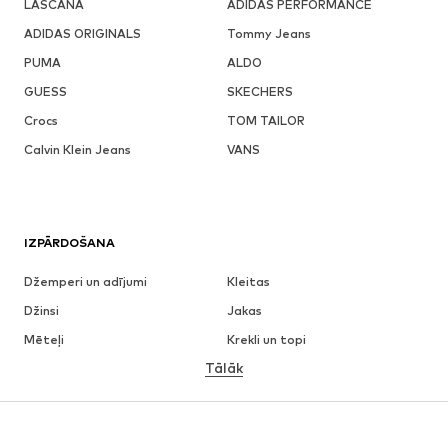
LASCANA
ADIDAS PERFORMANCE
ADIDAS ORIGINALS
Tommy Jeans
PUMA
ALDO
GUESS
SKECHERS
Crocs
TOM TAILOR
Calvin Klein Jeans
VANS
IZPĀRDOŠANA
Džemperi un adījumi
Kleitas
Džinsi
Jakas
Mēteļi
Krekli un topi
Tālāk
Bikses
Apakšveļa
Svārki
Blūzes un tunikas
Ikdienas džemperi
Žaketes