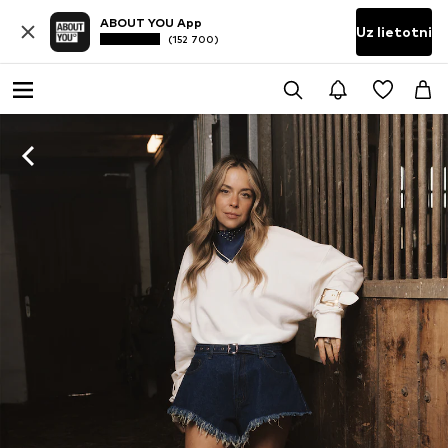
ABOUT YOU App
Uz lietotni
(152 700)