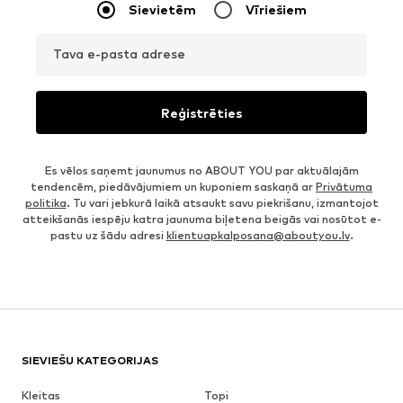
Sievietēm
Vīriešiem
Tava e-pasta adrese
Reģistrēties
Es vēlos saņemt jaunumus no ABOUT YOU par aktuālajām
tendencēm, piedāvājumiem un kuponiem saskaņā ar
Privātuma
politika
. Tu vari jebkurā laikā atsaukt savu piekrišanu, izmantojot
atteikšanās iespēju katra jaunuma biļetena beigās vai nosūtot e-
pastu uz šādu adresi
klientuapkalposana@aboutyou.lv
.
SIEVIEŠU KATEGORIJAS
Kleitas
Topi