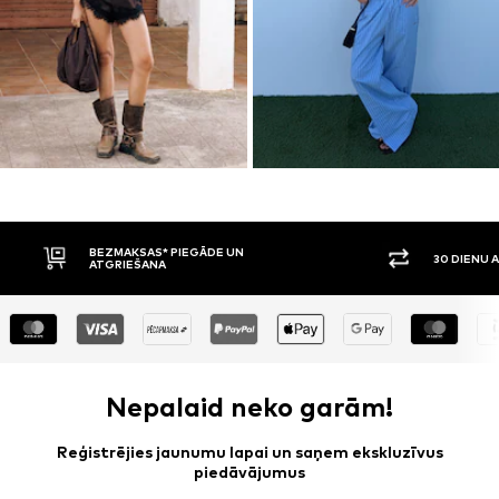
30 DIENU ATGRIEŠANAS TIESĪBAS
APMAKSA P
Nepalaid neko garām!
Reģistrējies jaunumu lapai un saņem ekskluzīvus
piedāvājumus