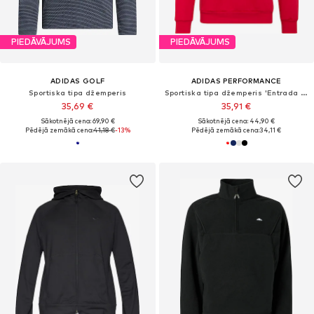
PIEDĀVĀJUMS
PIEDĀVĀJUMS
ADIDAS GOLF
ADIDAS PERFORMANCE
Sportiska tipa džemperis
Sportiska tipa džemperis 'Entrada 26'
35,69 €
35,91 €
Sākotnējā cena: 69,90 €
Sākotnējā cena: 44,90 €
Pēdējā zemākā cena:
41,18 €
-13%
Pēdējā zemākā cena:
34,11 €