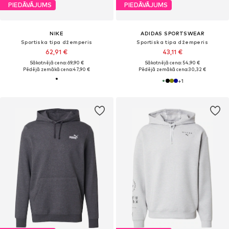
PIEDĀVĀJUMS
PIEDĀVĀJUMS
NIKE
ADIDAS SPORTSWEAR
Sportiska tipa džemperis
Sportiska tipa džemperis
62,91 €
43,11 €
Sākotnējā cena: 69,90 €
Sākotnējā cena: 54,90 €
Pēdējā zemākā cena:
47,90 €
Pēdējā zemākā cena:
30,32 €
+
1