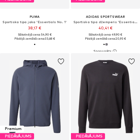
PUMA
ADIDAS SPORTSWEAR
Sportiska tipa jaka 'Essentials No. 1'
Sportiska tipa džemperis 'Essentials'
38,17 €
40,41 €
Sākotnējā cena: 54,90 €
Sākotnējā cena: 49,90 €
Pēdējā zemākā cena:
33,68 €
Pēdējā zemākā cena:
20,93 €
Premium
PIEDĀVĀJUMS
PIEDĀVĀJUMS