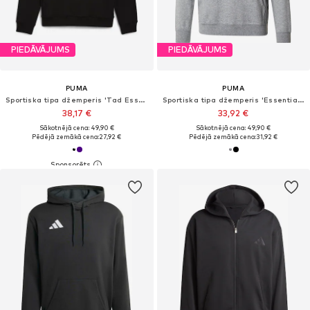
PIEDĀVĀJUMS
PIEDĀVĀJUMS
PUMA
PUMA
Sportiska tipa džemperis 'Tad Essentials'
Sportiska tipa džemperis 'Essentials No. 1'
38,17 €
33,92 €
Sākotnējā cena: 49,90 €
Sākotnējā cena: 49,90 €
Pēdējā zemākā cena:
27,92 €
Pēdējā zemākā cena:
31,92 €