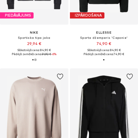
PIEDĀVĀJUMS
IZPĀRDOŠANA
NIKE
ELLESSE
Sportiska tipa jaka
Sporta džemperis 'Caponie'
29,94 €
74,90 €
Sākotnējā cena: 84,90 €
Sākotnējā cena: 84,90 €
Pēdējā zemākā cena:
31,92 €
-6%
Pēdējā zemākā cena:
74,90 €