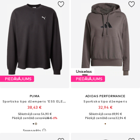
Unisekss
PIEDĀVĀJUMS
PIEDĀVĀJUMS
PUMA
ADIDAS PERFORMANCE
Sportiska tipa džemperis 'ESS ELEVATED'
Sportiska tipa džemperis
38,43 €
32,94 €
Sākotnējā cena: 54,90 €
Sākotnējā cena: 69,90 €
Pēdējā zemākā cena:
41,18 €
-6%
Pēdējā zemākā cena:
32,94 €