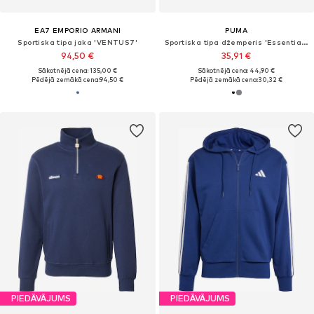
EA7 EMPORIO ARMANI
PUMA
Sportiska tipa jaka 'VENTUS7'
Sportiska tipa džemperis 'Essentials No. 1'
94,50 €
35,91 €
Sākotnējā cena: 135,00 €
Sākotnējā cena: 44,90 €
Pēdējā zemākā cena:
94,50 €
Pēdējā zemākā cena:
30,32 €
PIEDĀVĀJUMS
PIEDĀVĀJUMS