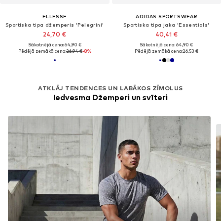
ELLESSE
ADIDAS SPORTSWEAR
Sportiska tipa džemperis 'Pelegrini'
Sportiska tipa jaka 'Essentials'
24,70 €
40,41 €
Sākotnējā cena: 64,90 €
Sākotnējā cena: 64,90 €
Pēdējā zemākā cena:
26,94 €
-8%
Pēdējā zemākā cena:
26,53 €
ATKLĀJ TENDENCES UN LABĀKOS ZĪMOLUS
Iedvesma Džemperi un svīteri