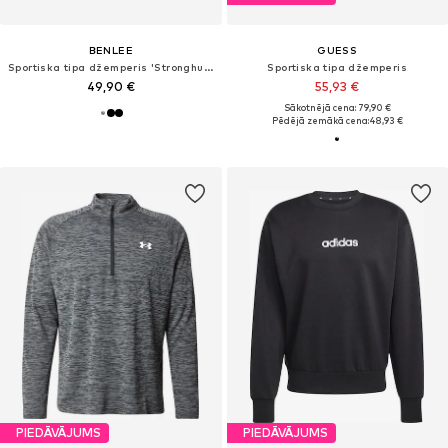
BENLEE
GUESS
Sportiska tipa džemperis 'Stronghurst'
Sportiska tipa džemperis
49,90 €
55,93 €
Sākotnējā cena: 79,90 €
Pēdējā zemākā cena:
48,93 €
PIEDĀVĀJUMS
PIEDĀVĀJUMS