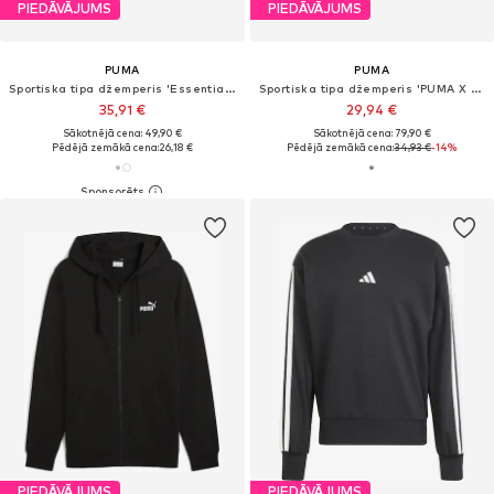
PIEDĀVĀJUMS
PIEDĀVĀJUMS
PUMA
PUMA
Sportiska tipa džemperis 'Essentials Small No. 1'
Sportiska tipa džemperis 'PUMA X HYROX CLOUDSPUN'
35,91 €
29,94 €
Sākotnējā cena: 49,90 €
Sākotnējā cena: 79,90 €
Pēdējā zemākā cena:
26,18 €
Pēdējā zemākā cena:
34,93 €
-14%
PIEDĀVĀJUMS
PIEDĀVĀJUMS