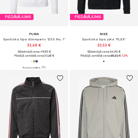
PIEDĀVĀJUMS
PIEDĀVĀJUMS
PUMA
NIKE
Sportiska tipa džemperis 'ESS No. 1'
Sportiska tipa jaka 'FLEX'
33,68 €
33,53 €
Sākotnējā cena: 49,90 €
Sākotnējā cena: 64,90 €
Pēdējā zemākā cena:
33,68 €
Pēdējā zemākā cena:
38,32 €
-12%