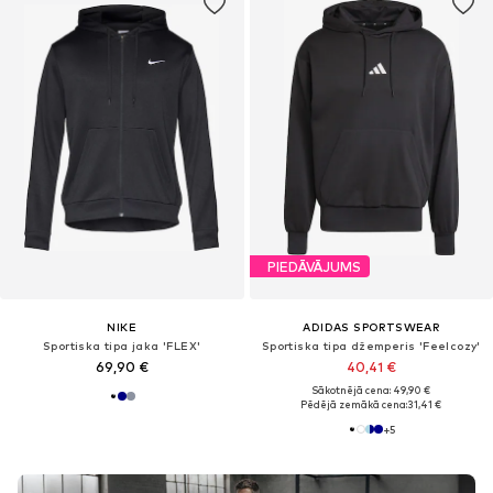
PIEDĀVĀJUMS
NIKE
ADIDAS SPORTSWEAR
Sportiska tipa jaka 'FLEX'
Sportiska tipa džemperis 'Feelcozy'
69,90 €
40,41 €
Sākotnējā cena: 49,90 €
Pēdējā zemākā cena:
31,41 €
+
5