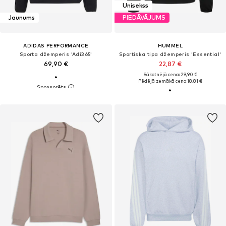
Unisekss
Jaunums
PIEDĀVĀJUMS
ADIDAS PERFORMANCE
HUMMEL
Sporta džemperis 'Adi365'
Sportiska tipa džemperis 'Essential'
69,90 €
22,87 €
Sākotnējā cena: 29,90 €
Pēdējā zemākā cena:
18,81 €