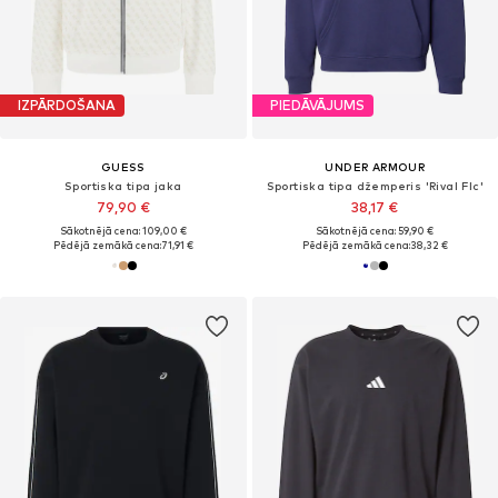
IZPĀRDOŠANA
PIEDĀVĀJUMS
GUESS
UNDER ARMOUR
Sportiska tipa jaka
Sportiska tipa džemperis 'Rival Flc'
79,90 €
38,17 €
Sākotnējā cena: 109,00 €
Sākotnējā cena: 59,90 €
Pēdējā zemākā cena:
71,91 €
Pēdējā zemākā cena:
38,32 €