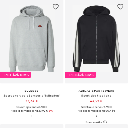
PIEDĀVĀJUMS
PIEDĀVĀJUMS
ELLESSE
ADIDAS SPORTSWEAR
Sportiska tipa džemperis 'Islington'
Sportiska tipa jaka
22,74 €
44,91 €
Sākotnējā cena: 64,90 €
Sākotnējā cena: 74,90 €
Pēdējā zemākā cena:
23,92 €
-5%
Pēdējā zemākā cena:
40,41 €