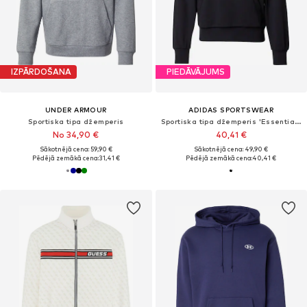
IZPĀRDOŠANA
PIEDĀVĀJUMS
UNDER ARMOUR
ADIDAS SPORTSWEAR
Sportiska tipa džemperis
Sportiska tipa džemperis 'Essentials Feelcozy'
No 34,90 €
40,41 €
Sākotnējā cena: 59,90 €
Sākotnējā cena: 49,90 €
Pēdējā zemākā cena:
31,41 €
Pēdējā zemākā cena:
40,41 €