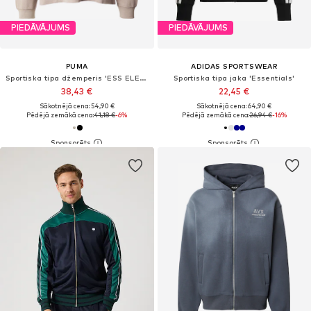
PIEDĀVĀJUMS
PIEDĀVĀJUMS
PUMA
ADIDAS SPORTSWEAR
Sportiska tipa džemperis 'ESS ELEVATED'
Sportiska tipa jaka 'Essentials'
38,43 €
22,45 €
Sākotnējā cena: 54,90 €
Sākotnējā cena: 64,90 €
Pēdējā zemākā cena:
41,18 €
-6%
Pēdējā zemākā cena:
26,94 €
-16%