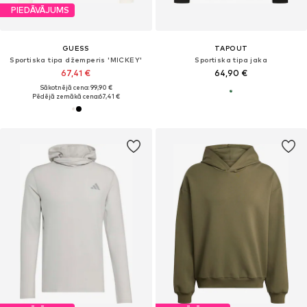
PIEDĀVĀJUMS
GUESS
TAPOUT
Sportiska tipa džemperis 'MICKEY'
Sportiska tipa jaka
67,41 €
64,90 €
Sākotnējā cena: 99,90 €
Pēdējā zemākā cena:
67,41 €