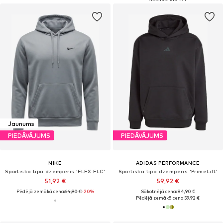
Jaunums
PIEDĀVĀJUMS
PIEDĀVĀJUMS
NIKE
ADIDAS PERFORMANCE
Sportiska tipa džemperis 'FLEX FLC'
Sportiska tipa džemperis 'PrimeLift'
51,92 €
59,92 €
Pēdējā zemākā cena:
64,90 €
-20%
Sākotnējā cena: 84,90 €
Pēdējā zemākā cena:
59,92 €