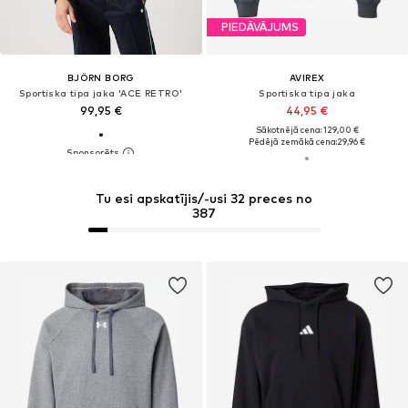
PIEDĀVĀJUMS
BJÖRN BORG
AVIREX
Sportiska tipa jaka 'ACE RETRO'
Sportiska tipa jaka
99,95 €
44,95 €
Sākotnējā cena: 129,00 €
Pēdējā zemākā cena:
29,96 €
Tu esi apskatījis/-usi 32 preces no
387