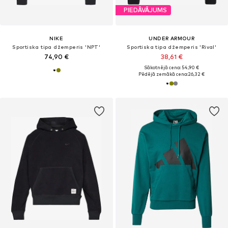
PIEDĀVĀJUMS
NIKE
UNDER ARMOUR
Sportiska tipa džemperis 'NPT'
Sportiska tipa džemperis 'Rival'
74,90 €
38,61 €
Sākotnējā cena: 54,90 €
Pēdējā zemākā cena:
26,32 €