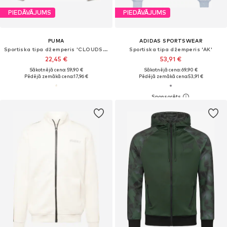
PIEDĀVĀJUMS
PIEDĀVĀJUMS
PUMA
ADIDAS SPORTSWEAR
Sportiska tipa džemperis 'CLOUDSPUN'
Sportiska tipa džemperis 'AK'
22,45 €
53,91 €
Sākotnējā cena: 59,90 €
Sākotnējā cena: 69,90 €
Pēdējā zemākā cena:
17,96 €
Pēdējā zemākā cena:
53,91 €