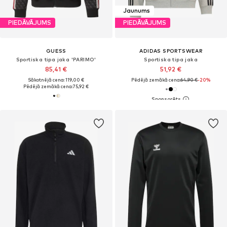
Jaunums
PIEDĀVĀJUMS
PIEDĀVĀJUMS
GUESS
ADIDAS SPORTSWEAR
Sportiska tipa jaka 'PARIMO'
Sportiska tipa jaka
85,41 €
51,92 €
Sākotnējā cena: 119,00 €
Pēdējā zemākā cena:
64,90 €
-20%
Pēdējā zemākā cena:
75,92 €