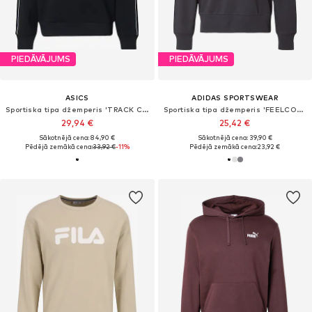
PIEDĀVĀJUMS
PIEDĀVĀJUMS
ASICS
ADIDAS SPORTSWEAR
Sportiska tipa džemperis 'TRACK CLUB HERITAGE'
Sportiska tipa džemperis 'FEELCOZY'
29,94 €
25,42 €
Sākotnējā cena: 84,90 €
Sākotnējā cena: 39,90 €
Pēdējā zemākā cena:
33,92 €
-11%
Pēdējā zemākā cena:
23,92 €