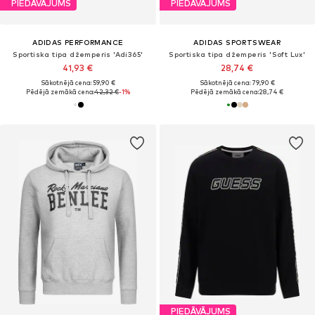
PIEDĀVĀJUMS
PIEDĀVĀJUMS
ADIDAS PERFORMANCE
ADIDAS SPORTSWEAR
Sportiska tipa džemperis 'Adi365'
Sportiska tipa džemperis 'Soft Lux'
41,93 €
28,74 €
Sākotnējā cena: 59,90 €
Sākotnējā cena: 79,90 €
Pēdējā zemākā cena:
42,32 €
-1%
Pēdējā zemākā cena:
28,74 €
PIEDĀVĀJUMS