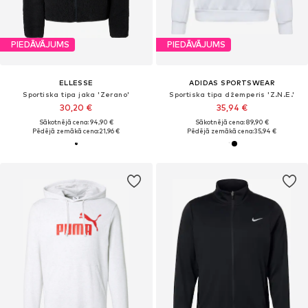
PIEDĀVĀJUMS
PIEDĀVĀJUMS
ELLESSE
ADIDAS SPORTSWEAR
Sportiska tipa jaka 'Zerano'
Sportiska tipa džemperis 'Z.N.E.'
30,20 €
35,94 €
Sākotnējā cena: 94,90 €
Sākotnējā cena: 89,90 €
Pēdējā zemākā cena:
21,96 €
Pēdējā zemākā cena:
35,94 €