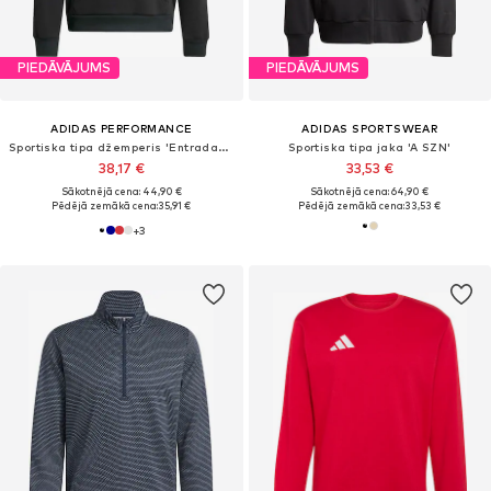
PIEDĀVĀJUMS
PIEDĀVĀJUMS
ADIDAS PERFORMANCE
ADIDAS SPORTSWEAR
Sportiska tipa džemperis 'Entrada26'
Sportiska tipa jaka 'A SZN'
38,17 €
33,53 €
Sākotnējā cena: 44,90 €
Sākotnējā cena: 64,90 €
Pēdējā zemākā cena:
35,91 €
Pēdējā zemākā cena:
33,53 €
+
3