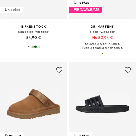
Unisekss
Unisekss
PIEDĀVĀJUMS
BIRKENSTOCK
DR. MARTENS
Sandales 'Arizona'
čības 'ZebZag'
54,90 €
No 50,94 €
Sākotnējā cena: 145,00 €
+
3
Pēdējā zemākā cena:
46,00 €
Premium
Unisekss