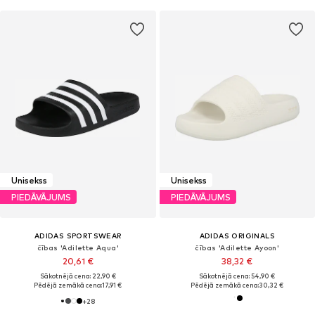
Unisekss
Unisekss
PIEDĀVĀJUMS
PIEDĀVĀJUMS
ADIDAS SPORTSWEAR
ADIDAS ORIGINALS
čības 'Adilette Aqua'
čības 'Adilette Ayoon'
20,61 €
38,32 €
Sākotnējā cena: 22,90 €
Sākotnējā cena: 54,90 €
Pēdējā zemākā cena:
17,91 €
Pēdējā zemākā cena:
30,32 €
+
28