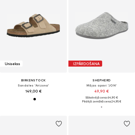
Unisekss
IZPĀRDOŠANA
BIRKENSTOCK
SHEPHERD
Sandales 'Arizona'
Mājas apavi 'JON'
149,00 €
49,90 €
Sākotnējā cena: 64,90 €
Pēdējā zemākā cena:
24,95 €