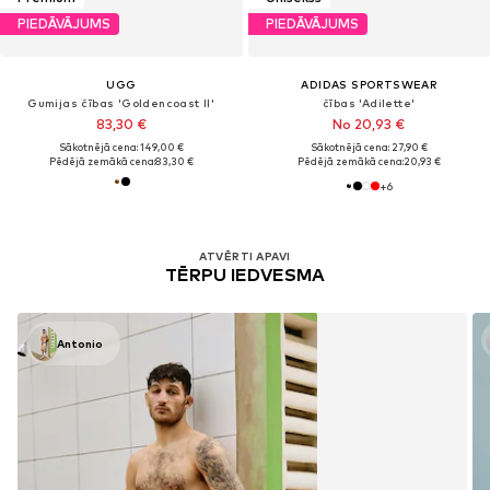
PIEDĀVĀJUMS
PIEDĀVĀJUMS
UGG
ADIDAS SPORTSWEAR
Gumijas čības 'Goldencoast II'
čības 'Adilette'
83,30 €
No 20,93 €
Sākotnējā cena: 149,00 €
Sākotnējā cena: 27,90 €
Pēdējā zemākā cena:
83,30 €
Pēdējā zemākā cena:
20,93 €
+
6
ATVĒRTI APAVI
TĒRPU IEDVESMA
Antonio