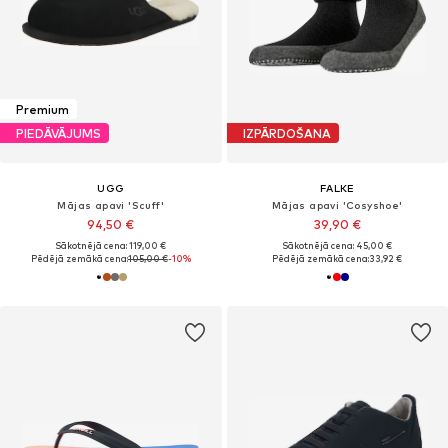
Premium
PIEDĀVĀJUMS
IZPĀRDOŠANA
UGG
FALKE
Mājas apavi 'Scuff'
Mājas apavi 'Cosyshoe'
94,50 €
39,90 €
Sākotnējā cena: 119,00 €
Sākotnējā cena: 45,00 €
Pēdējā zemākā cena:
105,00 €
-10%
Pēdējā zemākā cena:
33,92 €