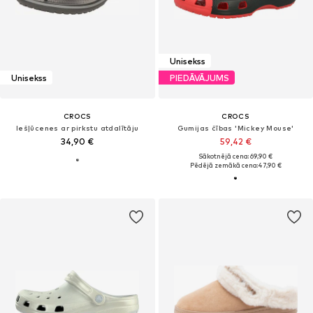
Unisekss
Unisekss
PIEDĀVĀJUMS
CROCS
CROCS
Iešļūcenes ar pirkstu atdalītāju
Gumijas čības 'Mickey Mouse'
34,90 €
59,42 €
Sākotnējā cena: 69,90 €
Pēdējā zemākā cena:
47,90 €