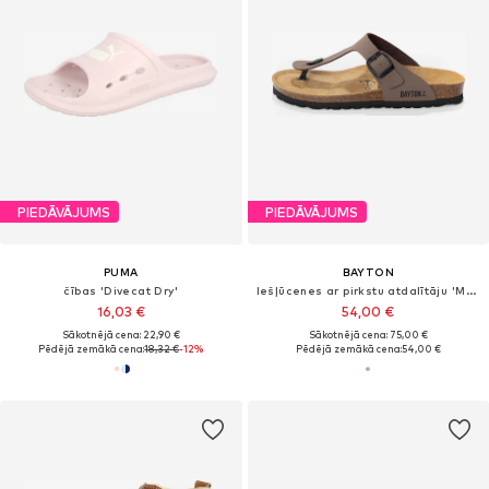
PIEDĀVĀJUMS
PIEDĀVĀJUMS
PUMA
BAYTON
čības 'Divecat Dry'
Iešļūcenes ar pirkstu atdalītāju 'MERCURE'
16,03 €
54,00 €
Sākotnējā cena: 22,90 €
Sākotnējā cena: 75,00 €
Pēdējā zemākā cena:
18,32 €
-12%
Pēdējā zemākā cena:
54,00 €