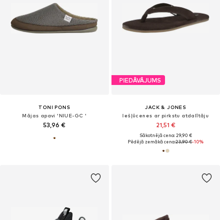
PIEDĀVĀJUMS
TONI PONS
JACK & JONES
Mājas apavi 'NIUE-GC '
Iešļūcenes ar pirkstu atdalītāju
53,96 €
21,51 €
Sākotnējā cena: 29,90 €
Pēdējā zemākā cena:
23,90 €
-10%