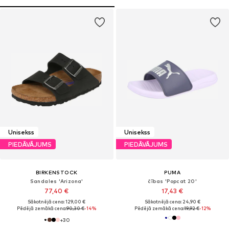
Unisekss
Unisekss
PIEDĀVĀJUMS
PIEDĀVĀJUMS
BIRKENSTOCK
PUMA
Sandales 'Arizona'
čības 'Popcat 20'
77,40 €
17,43 €
Sākotnējā cena: 129,00 €
Sākotnējā cena: 24,90 €
Pēdējā zemākā cena:
90,30 €
-14%
Pēdējā zemākā cena:
19,92 €
-12%
+
30