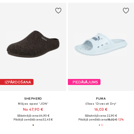
IZPĀRDOŠANA
PIEDĀVĀJUMS
SHEPHERD
PUMA
Mājas apavi 'JON'
čības 'Divecat Dry'
No 47,90 €
16,03 €
Sākotnējā cena: 64,90 €
Sākotnējā cena: 22,90 €
Pēdējā zemākā cena:
32,45 €
Pēdējā zemākā cena:
18,32 €
-12%