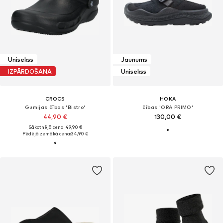
Unisekss
Jaunums
IZPĀRDOŠANA
Unisekss
CROCS
HOKA
Gumijas čības 'Bistro'
čības 'ORA PRIMO'
44,90 €
130,00 €
Sākotnējā cena: 49,90 €
Pēdējā zemākā cena:
34,90 €