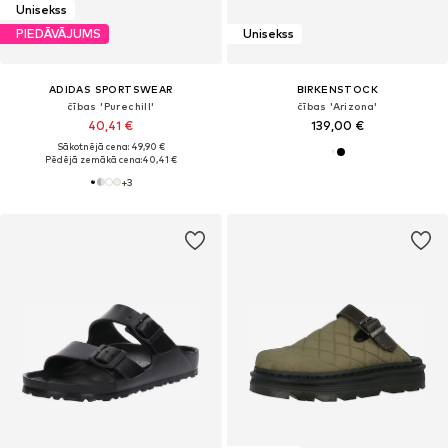
Unisekss
PIEDĀVĀJUMS
Unisekss
ADIDAS SPORTSWEAR
BIRKENSTOCK
čības 'Purechill'
čības 'Arizona'
40,41 €
139,00 €
Sākotnējā cena: 49,90 €
Pēdējā zemākā cena:
40,41 €
+
3