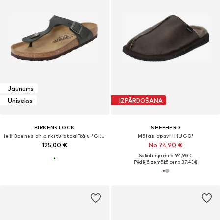
Jaunums
Unisekss
IZPĀRDOŠANA
BIRKENSTOCK
SHEPHERD
Iešļūcenes ar pirkstu atdalītāju 'Gizeh'
Mājas apavi 'HUGO'
125,00 €
No 74,90 €
Sākotnējā cena: 94,90 €
Pēdējā zemākā cena:
37,45 €