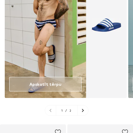
Apskatīt tērpu
1
/
2