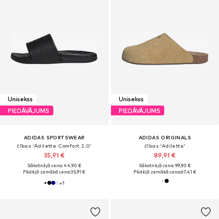
Unisekss
Unisekss
PIEDĀVĀJUMS
PIEDĀVĀJUMS
ADIDAS SPORTSWEAR
ADIDAS ORIGINALS
čības 'Adilette Comfort 2.0'
čības 'Adilette'
35,91 €
89,91 €
Sākotnējā cena: 44,90 €
Sākotnējā cena: 99,90 €
Pēdējā zemākā cena:
35,91 €
Pēdējā zemākā cena:
67,41 €
+
1