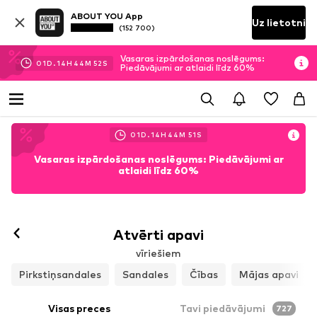
ABOUT YOU App
Uz lietotni
(152 700)
Vasaras izpārdošanas noslēgums:
01
D.
14
H
44
M
49
S
Piedāvājumi ar atlaidi līdz 60%
01
D.
14
H
44
M
49
S
Vasaras izpārdošanas noslēgums: Piedāvājumi ar
atlaidi līdz 60%
Atvērti apavi
vīriešiem
Pirkstiņsandales
Sandales
Čības
Mājas apavi
Visas preces
Tavi piedāvājumi
727