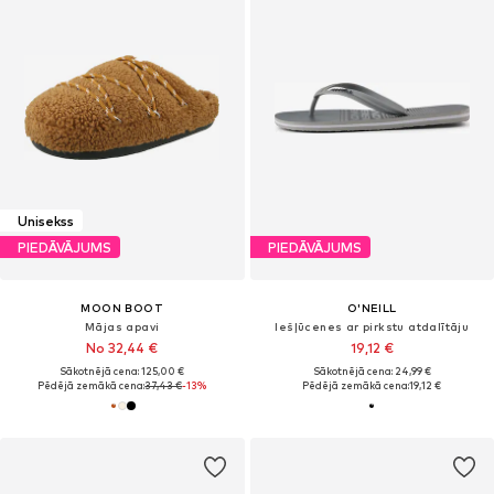
Unisekss
PIEDĀVĀJUMS
PIEDĀVĀJUMS
MOON BOOT
O'NEILL
Mājas apavi
Iešļūcenes ar pirkstu atdalītāju
No 32,44 €
19,12 €
Sākotnējā cena: 125,00 €
Sākotnējā cena: 24,99 €
Pēdējā zemākā cena:
37,43 €
-13%
Pēdējā zemākā cena:
19,12 €