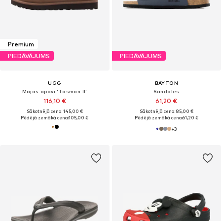
Premium
PIEDĀVĀJUMS
PIEDĀVĀJUMS
UGG
BAYTON
Mājas apavi 'Tasman II'
Sandales
116,10 €
61,20 €
Sākotnējā cena: 145,00 €
Sākotnējā cena: 85,00 €
Pēdējā zemākā cena:
105,00 €
Pēdējā zemākā cena:
61,20 €
+
3