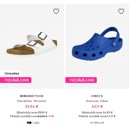
Unisekss
PIEDĀVĀJUMS
PIEDĀVĀJUMS
BIRKENSTOCK
CROCS
Sandales 'Arizona'
Gumijas čības
53,94 €
43,11 €
Sākotnējā cena: 89,90 €
Sākotnējā cena: 54,90 €
Pēdējā zemākā cena:
62,93 €
-14%
Pēdējā zemākā cena:
43,11 €
+
30
+
11