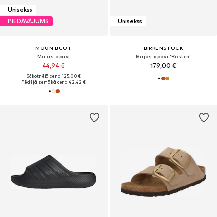
Unisekss
PIEDĀVĀJUMS
Unisekss
MOON BOOT
BIRKENSTOCK
Mājas apavi
Mājas apavi 'Boston'
44,94 €
179,00 €
Sākotnējā cena: 125,00 €
Pēdējā zemākā cena:
42,42 €