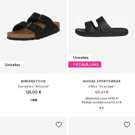
Unisekss
Unisekss
PIEDĀVĀJUMS
BIRKENSTOCK
ADIDAS SPORTSWEAR
Sandales 'Arizona'
čības 'Znscape'
125,00 €
40,41 €
Sākotnējā cena: 49,90 €
Pēdējā zemākā cena:
40,41 €