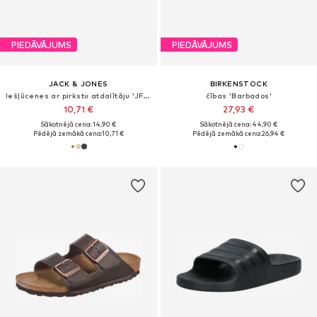
PIEDĀVĀJUMS
PIEDĀVĀJUMS
JACK & JONES
BIRKENSTOCK
Iešļūcenes ar pirkstu atdalītāju 'JFWSOLID'
čības 'Barbados'
10,71 €
27,93 €
Sākotnējā cena: 14,90 €
Sākotnējā cena: 44,90 €
Pēdējā zemākā cena:
10,71 €
Pēdējā zemākā cena:
26,94 €