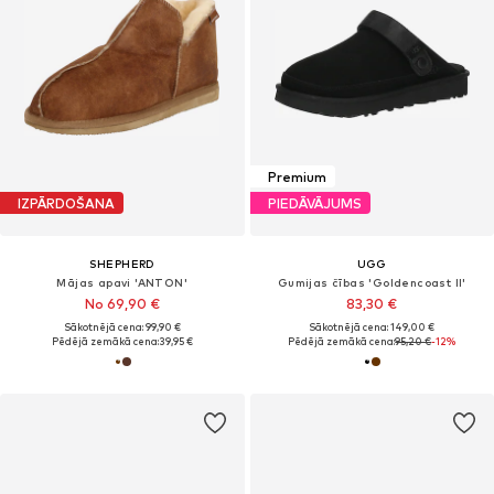
Premium
IZPĀRDOŠANA
PIEDĀVĀJUMS
SHEPHERD
UGG
Mājas apavi 'ANTON'
Gumijas čības 'Goldencoast II'
No 69,90 €
83,30 €
Sākotnējā cena: 99,90 €
Sākotnējā cena: 149,00 €
Pēdējā zemākā cena:
39,95 €
Pēdējā zemākā cena:
95,20 €
-12%