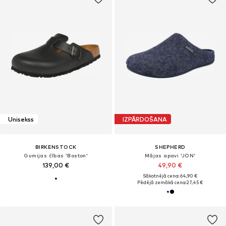
Unisekss
IZPĀRDOŠANA
BIRKENSTOCK
SHEPHERD
Gumijas čības 'Boston'
Mājas apavi 'JON'
139,00 €
49,90 €
Sākotnējā cena: 64,90 €
Pēdējā zemākā cena:
27,45 €