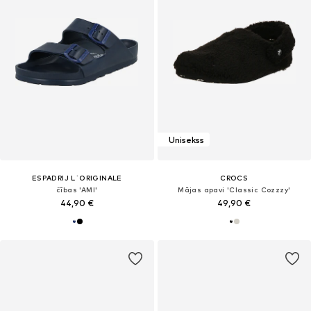
Unisekss
ESPADRIJ L´ORIGINALE
CROCS
čības 'AMI'
Mājas apavi 'Classic Cozzzy'
44,90 €
49,90 €