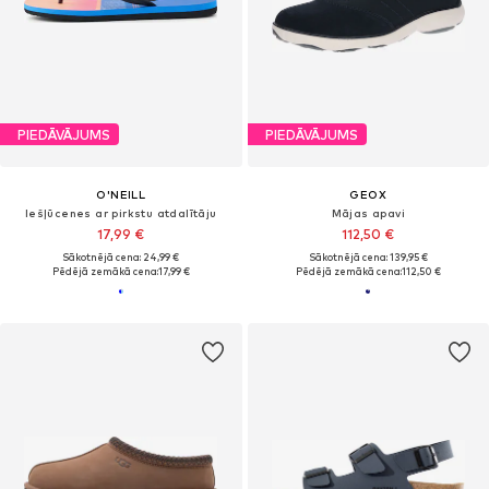
PIEDĀVĀJUMS
PIEDĀVĀJUMS
O'NEILL
GEOX
Iešļūcenes ar pirkstu atdalītāju
Mājas apavi
17,99 €
112,50 €
Sākotnējā cena: 24,99 €
Sākotnējā cena: 139,95 €
Pēdējā zemākā cena:
17,99 €
Pēdējā zemākā cena:
112,50 €