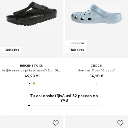
Jaunums
Unisekss
Unisekss
BIRKENSTOCK
CROCS
Iešļūcenes ar pirkstu atdalītāju 'Gizeh'
Gumijas čības 'Classic'
49,90 €
54,90 €
Tu esi apskatījis/-usi 32 preces no
998