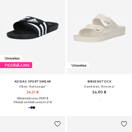
Unisekss
PIEDĀVĀJUMS
Unisekss
ADIDAS SPORTSWEAR
BIRKENSTOCK
čības 'Adissage'
Sandales 'Arizona'
24,21 €
54,90 €
Sākotnējā cena: 29,90 €
Pēdējā zemākā cena:
24,21 €