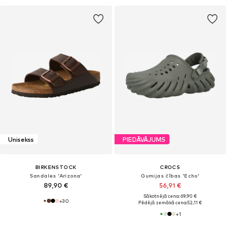
Unisekss
PIEDĀVĀJUMS
BIRKENSTOCK
CROCS
Sandales 'Arizona'
Gumijas čības 'Echo'
89,90 €
56,91 €
Sākotnējā cena: 69,90 €
+
30
Pēdējā zemākā cena:
52,11 €
+
1