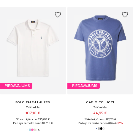
PIEDĀVĀJUMS
PIEDĀVĀJUMS
POLO RALPH LAUREN
CARLO COLUCCI
T-Krekls
T-Krekls
107,10 €
44,95 €
Sākotnējā cena: 135,00 €
Sākotnējā cena: 89,90 €
Pēdējā zemākā cena:
107,10 €
Pēdējā zemākā cena:
53,94 €
-16%
+
6