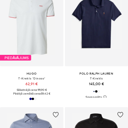
PIEDĀVĀJUMS
HUGO
POLO RALPH LAUREN
T-Krekls 'Dinoso'
T-Krekls
62,91 €
145,00 €
Sākotnējā cena: 99,90 €
Pēdējā zemākā cena:
59,42 €