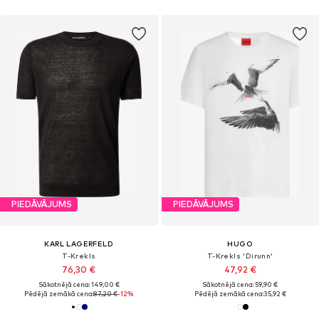
PIEDĀVĀJUMS
PIEDĀVĀJUMS
KARL LAGERFELD
HUGO
T-Krekls
T-Krekls 'Dirunn'
76,30 €
47,92 €
Sākotnējā cena: 149,00 €
Sākotnējā cena: 59,90 €
Pēdējā zemākā cena:
87,20 €
-12%
Pēdējā zemākā cena:
35,92 €