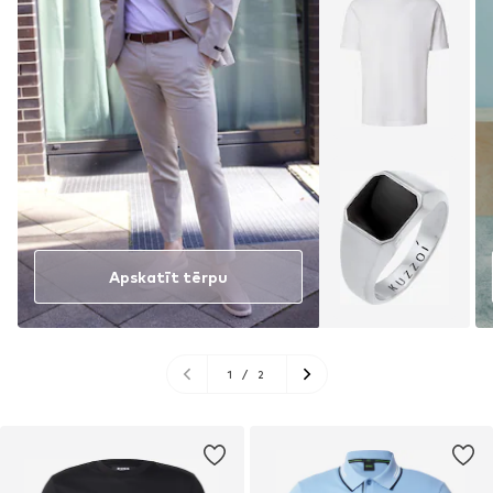
Apskatīt tērpu
1
/
2