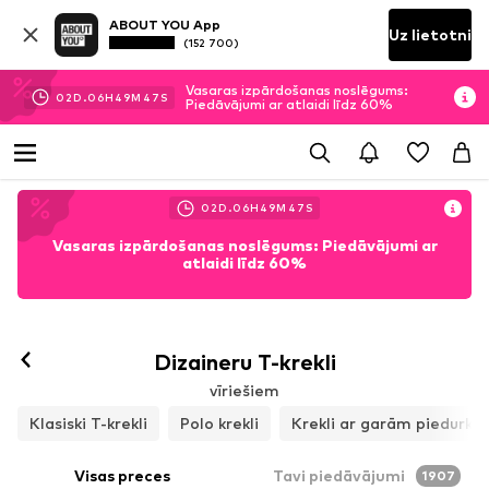
ABOUT YOU App
Uz lietotni
(152 700)
Vasaras izpārdošanas noslēgums:
02
D.
06
H
49
M
46
S
Piedāvājumi ar atlaidi līdz 60%
02
D.
06
H
49
M
46
S
Vasaras izpārdošanas noslēgums: Piedāvājumi ar
atlaidi līdz 60%
Dizaineru T-krekli
vīriešiem
Klasiski T-krekli
Polo krekli
Krekli ar garām piedurk
Visas preces
Tavi piedāvājumi
1907