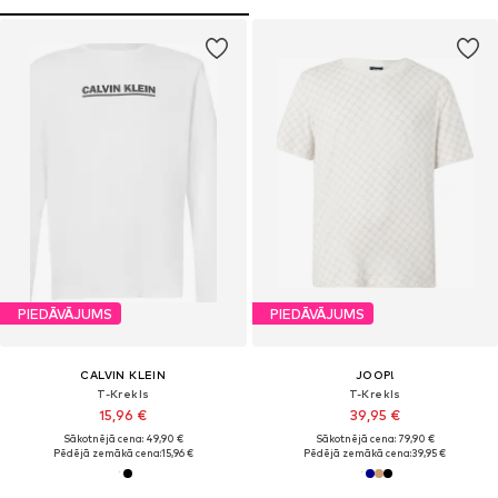
PIEDĀVĀJUMS
PIEDĀVĀJUMS
CALVIN KLEIN
JOOP!
T-Krekls
T-Krekls
15,96 €
39,95 €
Sākotnējā cena: 49,90 €
Sākotnējā cena: 79,90 €
Pēdējā zemākā cena:
15,96 €
Pēdējā zemākā cena:
39,95 €