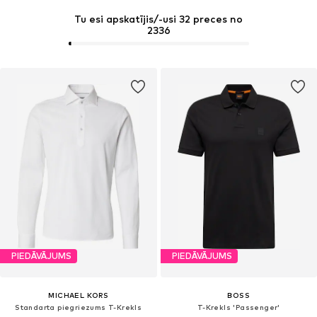
Tu esi apskatījis/-usi 32 preces no
2336
PIEDĀVĀJUMS
PIEDĀVĀJUMS
MICHAEL KORS
BOSS
Standarta piegriezums T-Krekls
T-Krekls 'Passenger'