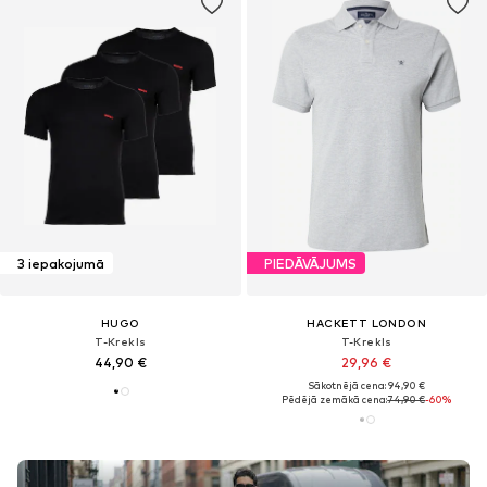
3 iepakojumā
PIEDĀVĀJUMS
HUGO
HACKETT LONDON
T-Krekls
T-Krekls
44,90 €
29,96 €
Sākotnējā cena: 94,90 €
Pēdējā zemākā cena:
74,90 €
-60%