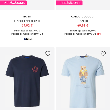
PIEDĀVĀJUMS
PIEDĀVĀJUMS
BOSS
CARLO COLUCCI
T-Krekls 'Passertip'
T-Krekls
67,92 €
49,95 €
Sākotnējā cena: 79,90 €
Sākotnējā cena: 99,90 €
Pēdējā zemākā cena:
59,42 €
Pēdējā zemākā cena:
59,94 €
-16%
+
3