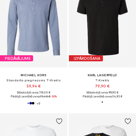
PIEDĀVĀJUMS
IZPĀRDOŠANA
MICHAEL KORS
KARL LAGERFELD
Standarta piegriezums T-Krekls
T-Krekls
59,94 €
79,90 €
Sākotnējā cena: 119,00 €
Sākotnējā cena: 99,90 €
Pēdējā zemākā cena:
71,40 €
-16%
Pēdējā zemākā cena:
34,93 €
+
3