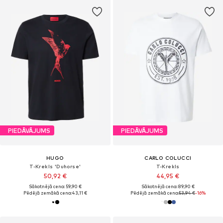
PIEDĀVĀJUMS
PIEDĀVĀJUMS
HUGO
CARLO COLUCCI
T-Krekls 'Duhorse'
T-Krekls
50,92 €
44,95 €
Sākotnējā cena: 59,90 €
Sākotnējā cena: 89,90 €
Pēdējā zemākā cena:
43,11 €
Pēdējā zemākā cena:
53,94 €
-16%