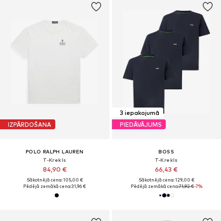
3 iepakojumā
IZPĀRDOŠANA
PIEDĀVĀJUMS
POLO RALPH LAUREN
BOSS
T-Krekls
T-Krekls
84,90 €
66,43 €
Sākotnējā cena: 105,00 €
Sākotnējā cena: 129,00 €
Pēdējā zemākā cena:
31,96 €
Pēdējā zemākā cena:
71,92 €
-7%