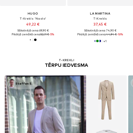
HUGO
LA MARTINA
T-Krekls 'Naolo'
T-Krekls
49,22 €
37,45 €
Sākotnējā cena: 69,90 €
Sākotnējā cena: 74,90 €
Pēdējā zemākā cena:
52,11 €
-5%
Pēdējā zemākā cena:
44,94 €
-16%
+
1
T-KREKLI
TĒRPU IEDVESMA
Steffen S.