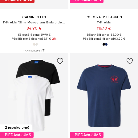
CALVIN KLEIN
POLO RALPH LAUREN
T-Krekls 'Slim Monogram Embroidery T'
T-Krekls
34,90 €
116,10 €
Sākotnējā cena: 69,90 €
Sākotnējā cena: 185,00 €
Pēdējā zemākā cena:
35,91 €
-2%
Pēdējā zemākā cena:
103,20 €
2 iepakojumā
PIEDĀVĀJUMS
PIEDĀVĀJUMS