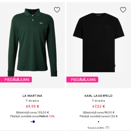
PIEDĀVĀJUMS
PIEDĀVĀJUMS
LA MARTINA
KARL LAGERFELD
T-Krekls
T-Krekls
69,93 €
47,52 €
Sākotnējā cena: 135,00 €
Sākotnējā cena: 99,00 €
Pēdējā zemākā cena:
79,92 €
-12%
Pēdējā zemākā cena:
47,52 €