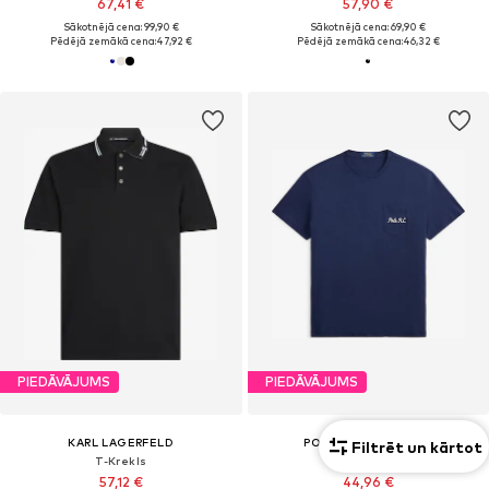
67,41 €
57,90 €
Sākotnējā cena: 99,90 €
Sākotnējā cena: 69,90 €
Pēdējā zemākā cena:
47,92 €
Pēdējā zemākā cena:
46,32 €
PIEDĀVĀJUMS
PIEDĀVĀJUMS
KARL LAGERFELD
POLO RALPH LAUREN
Filtrēt un kārtot
T-Krekls
T-Krekls
57,12 €
44,96 €