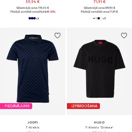
59,94 €
71,91 €
Sākotnējā cena: 119,00 €
Sākotnējā cena: 89,90 €
Pēdējā zemākā cena:
71,40 €
-16%
Pēdējā zemākā cena:
71,91 €
+
3
+
9
PIEDĀVĀJUMS
IZPĀRDOŠANA
JOOP!
HUGO
T-Krekls
T-Krekls 'Dinkee'