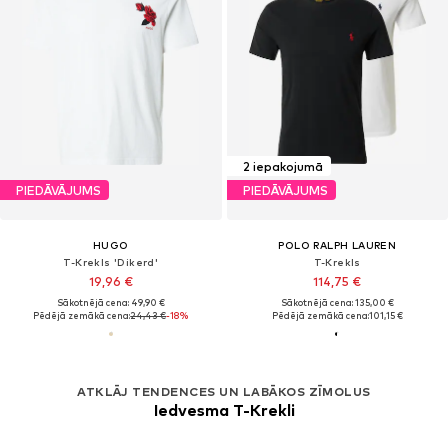
2 iepakojumā
PIEDĀVĀJUMS
PIEDĀVĀJUMS
HUGO
POLO RALPH LAUREN
T-Krekls 'Dikerd'
T-Krekls
19,96 €
114,75 €
Sākotnējā cena: 49,90 €
Sākotnējā cena: 135,00 €
Pēdējā zemākā cena:
24,43 €
-18%
Pēdējā zemākā cena:
101,15 €
ATKLĀJ TENDENCES UN LABĀKOS ZĪMOLUS
Iedvesma T-Krekli