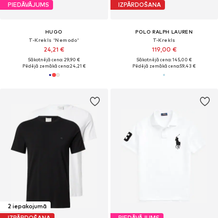
PIEDĀVĀJUMS
IZPĀRDOŠANA
HUGO
POLO RALPH LAUREN
T-Krekls 'Nemodo'
T-Krekls
24,21 €
119,00 €
Sākotnējā cena: 29,90 €
Sākotnējā cena: 145,00 €
Pēdējā zemākā cena:
24,21 €
Pēdējā zemākā cena:
59,43 €
2 iepakojumā
IZPĀRDOŠANA
PIEDĀVĀJUMS