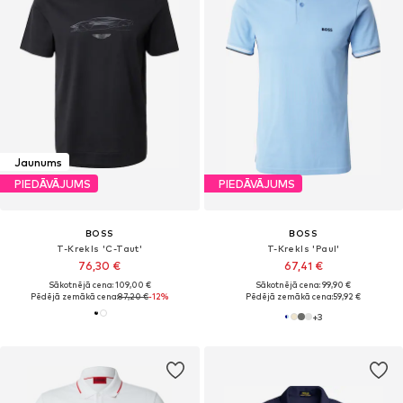
Jaunums
PIEDĀVĀJUMS
PIEDĀVĀJUMS
BOSS
BOSS
T-Krekls 'C-Taut'
T-Krekls 'Paul'
76,30 €
67,41 €
Sākotnējā cena: 109,00 €
Sākotnējā cena: 99,90 €
Pēdējā zemākā cena:
87,20 €
-12%
Pēdējā zemākā cena:
59,92 €
+
3