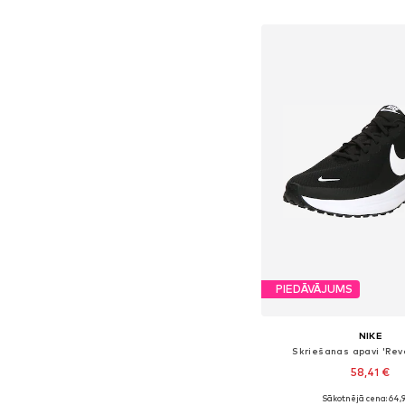
Pievienot gr
PIEDĀVĀJUMS
NIKE
Skriešanas apavi 'Revo
58,41 €
Sākotnējā cena: 64,
Pieejams daudzos i