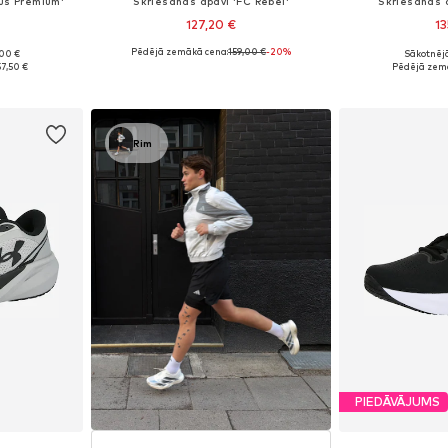
us Premium'
Skriešanas apavi 'FC Rebel'
Skriešanas a
127,20 €
13
Pēdējā zemākā cena:
159,00 €
-20%
,00 €
Sākotnējā
zmēros
Pieejams daudzos izmēros
Pieejams 
57,50 €
Pēdējā zem
ozam
Pievienot grozam
Pievie
Rim
PIEDĀVĀJUMS