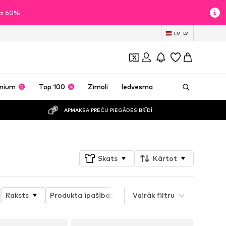
īdz 60%
LV
LV
mium
Top 100
Zīmoli
Iedvesma
APMAKSA PREČU PIEGĀDES BRĪDĪ
Skats
Kārtot
Raksts
Produkta īpašības
Vairāk filtru
Produktu sērija
Spor