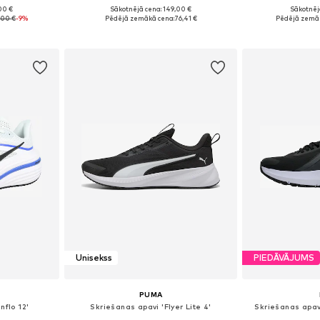
00 €
Sākotnējā cena: 149,00 €
Sākotnēj
zmēros
Pieejams daudzos izmēros
Pieejams 
,00 €
-9%
Pēdējā zemākā cena:
76,41 €
Pēdējā zemāk
ozam
Pievienot grozam
Pievie
Unisekss
PIEDĀVĀJUMS
PUMA
nflo 12'
Skriešanas apavi 'Flyer Lite 4'
Skriešanas apa