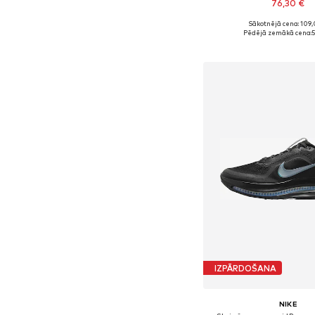
76,30 €
Sākotnējā cena: 109,
Pieejams daudzos i
Pēdējā zemākā cena:
5
Pievienot gr
IZPĀRDOŠANA
NIKE