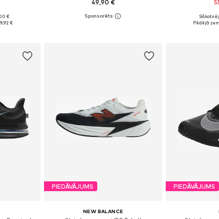
49,90 €
5
+
1
00 €
Sākotnēj
zmēros
Pieejams daudzos izmēros
Pieejams 
9,92 €
Pēdējā zem
ozam
Pievienot grozam
Pievie
PIEDĀVĀJUMS
PIEDĀVĀJUMS
NEW BALANCE