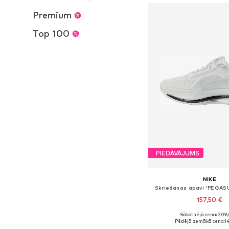
Premium
Top 100
PIEDĀVĀJUMS
NIKE
Skriešanas apavi 'PEGAS
157,50 €
Sākotnējā cena: 209
Pieejams daudzos i
Pēdējā zemākā cena:
1