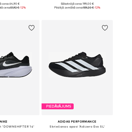
ā cena: 64,90 €
Sākotnējā cena: 199,00 €
daudzos izmēros
Pieejams daudzos izmēros
ā cena:
51,92 €
-12%
Pēdējā zemākā cena:
159,20 €
-12%
not grozam
Pievienot grozam
PIEDĀVĀJUMS
NIKE
ADIDAS PERFORMANCE
vi 'DOWNSHIFTER 14'
Skriešanas apavi 'Adizero Evo SL'