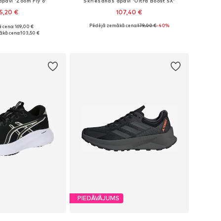
pavi 'Zoom Fly 6'
Skriešanas apavi 'Ultra Boost 5X'
5,20 €
107,40 €
Pēdējā zemākā cena:
179,00 €
-40%
 cena: 169,00 €
daudzos izmēros
Pieejams daudzos izmēros
ākā cena:
103,50 €
not grozam
Pievienot grozam
PIEDĀVĀJUMS