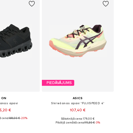
PIEDĀVĀJUMS
ON
ASICS
šanas apavi
Skriešanas apavi 'FUJISPEED 4'
5,20 €
107,40 €
 cena:
169,00 €
-20%
Sākotnējā cena: 179,00 €
daudzos izmēros
Pieejams daudzos izmēros
Pēdējā zemākā cena:
111,30 €
-3%
not grozam
Pievienot grozam