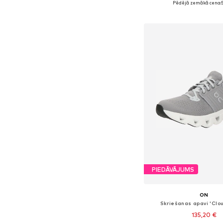
Pēdējā zemākā cena:
5
Pievienot gr
PIEDĀVĀJUMS
ON
Skriešanas apavi 'Clou
135,20 €