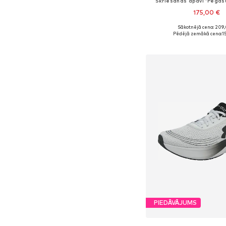
Skriešanas apavi 'Pegas
175,00 €
Sākotnējā cena: 209
Pieejams daudzos i
Pēdējā zemākā cena:
1
Pievienot gr
PIEDĀVĀJUMS