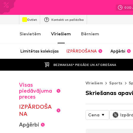
02
D.
Outlet
Kontakti un palīdzība
Sievietēm
Vīriešiem
Bērniem
Limitētas kolekcijas
IZPĀRDOŠANA
Apģērbi
BEZMAKSAS* PIEGĀDE UN ATGRIEŠANA
Vīriešiem
Sports
Sp
Visas
piedāvājuma
Skriešanas apav
preces
IZPĀRDOŠA
NA
Cena
Izpār
Apģērbi