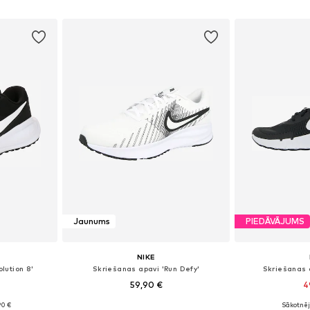
ozam
Pievienot grozam
Pievie
Jaunums
PIEDĀVĀJUMS
NIKE
lution 8'
Skriešanas apavi 'Run Defy'
Skriešanas a
59,90 €
4
90 €
Sākotnēj
zmēros
Pieejams daudzos izmēros
Pieejams 