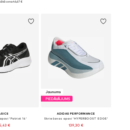
ākā cena:
46,67 €
not grozam
Pievienot grozam
Jaunums
PIEDĀVĀJUMS
ASICS
ADIDAS PERFORMANCE
pavi 'Patriot 14'
Skriešanas apavi 'HYPERBOOST EDGE'
5,43 €
139,30 €