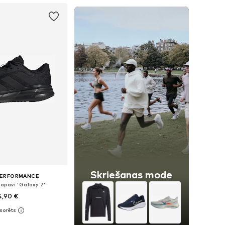
Skriešanas mode
PERFORMANCE
apavi 'Galaxy 7'
4,90 €
+
2
daudzos izmēros