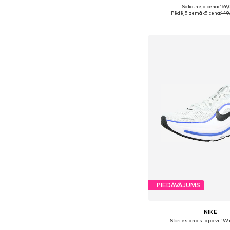
Sākotnējā cena: 169,
Pieejams daudzos i
Pēdējā zemākā cena:
149
Pievienot gr
PIEDĀVĀJUMS
NIKE
Skriešanas apavi 'Wi