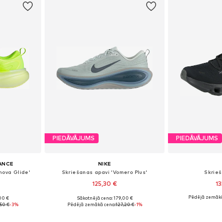
PIEDĀVĀJUMS
PIEDĀVĀJUMS
ANCE
NIKE
nova Glide'
Skriešanas apavi 'Vomero Plus'
Skrie
125,30 €
13
Pēdējā zemākā
00 €
Sākotnējā cena: 179,00 €
zmēros
Pieejams daudzos izmēros
Pieejams 
50 €
-3%
Pēdējā zemākā cena:
127,20 €
-1%
ozam
Pievienot grozam
Pievie