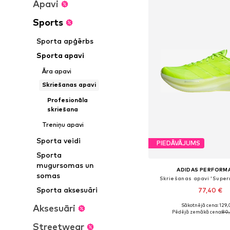
Apavi
Sports
Sporta apģērbs
Sporta apavi
Āra apavi
Skriešanas apavi
Profesionāla
skriešana
Treniņu apavi
Sporta veidi
PIEDĀVĀJUMS
Sporta
mugursomas un
ADIDAS PERFORM
somas
Skriešanas apavi 'Super
Sporta aksesuāri
77,40 €
+
5
Sākotnējā cena: 129,
Aksesuāri
Pieejams daudzos i
Pēdējā zemākā cena:
80,
Pievienot gr
Streetwear