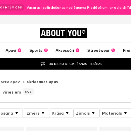
Vasaras izpārdošanas noslēgums: Piedāvājumi ar atlaidi l
04
H
16
M
08
S
ABOUT
YOU
Apavi
Sports
Aksesuāri
Streetwear
Pre
30 DIENU ATGRIEŠANAS TIESĪBAS
orta apavi
Skriešanas apavi
i
vīriešiem
503
došana
Izmērs
Krāsa
Zīmols
Materiāls