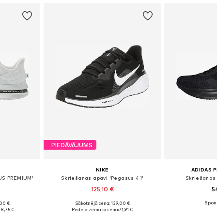
PIEDĀVĀJUMS
NIKE
ADIDAS 
US PREMIUM'
Skriešanas apavi 'Pegasus 41'
Skriešanas 
125,10 €
5
,00 €
Sākotnējā cena: 139,00 €
zmēros
Pieejams daudzos izmēros
Pieejams 
48,75 €
Pēdējā zemākā cena:
71,91 €