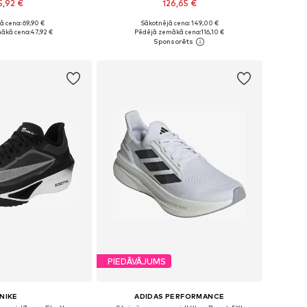
5,92 €
126,65 €
+
3
ā cena: 69,90 €
Sākotnējā cena: 149,00 €
daudzos izmēros
Pieejams daudzos izmēros
ākā cena:
47,92 €
Pēdējā zemākā cena:
116,10 €
not grozam
Pievienot grozam
PIEDĀVĀJUMS
NIKE
ADIDAS PERFORMANCE