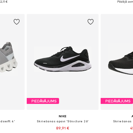
2,11 €
Pēdējā zem
ozam
Pievienot grozam
Pievie
PIEDĀVĀJUMS
PIEDĀVĀJUMS
NIKE
dswift 4'
Skriešanas apavi 'Structure 26'
Skriešanas a
89,91 €
4