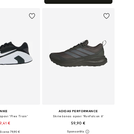
not grozam
NIKE
ADIDAS PERFORMANCE
pavi 'Flex Train'
Skriešanas apavi 'Runfalcon 6'
9,41 €
59,90 €
ā cena: 79,90 €
daudzos izmēros
Pieejams daudzos izmēros