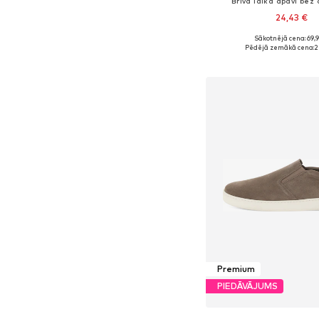
Brīvā laika apavi bez
24,43 €
Sākotnējā cena: 69,
Pieejamie izmēri: 40, 41,
Pēdējā zemākā cena:
2
Pievienot gr
Premium
PIEDĀVĀJUMS