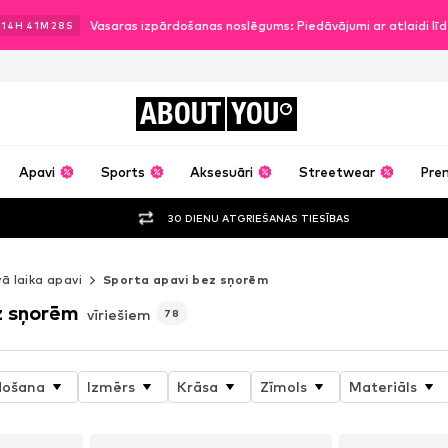
Vasaras izpārdošanas noslēgums: Piedāvājumi ar atlaidi l
14
H
41
M
27
S
ABOUT
YOU
Apavi
Sports
Aksesuāri
Streetwear
Pre
30 DIENU ATGRIEŠANAS TIESĪBAS
vā laika apavi
Sporta apavi bez sņorēm
z sņorēm
vīriešiem
78
došana
Izmērs
Krāsa
Zīmols
Materiāls