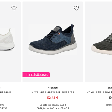
PIEDĀVĀJUMS
S
RIEKER
SK
 aizdares
Brīvā laika apavi bez aizdares
52,43 €
5
90 €
Sākotnējā cena: 84,95 €
2, 43, 44, 45
Pieejamie izmēri: 40, 41, 43, 44
Pieejams 
6,42 €
Pēdējā zemākā cena:
52,43 €