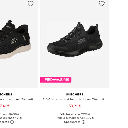
PIEDĀVĀJUMS
ECHERS
SKECHERS
Brīvā laika apavi bez aizdares 'Summits - Key Pace'
Brīvā laika apavi bez aizdares 'Summits'
7,41 €
53,91 €
ā cena: 84,90 €
Sākotnējā cena: 69,90 €
daudzos izmēros
Pieejamie izmēri: 41, 42, 43, 44, 45
ākā cena:
67,41 €
Pēdējā zemākā cena:
40,72 €
not grozam
Pievienot grozam