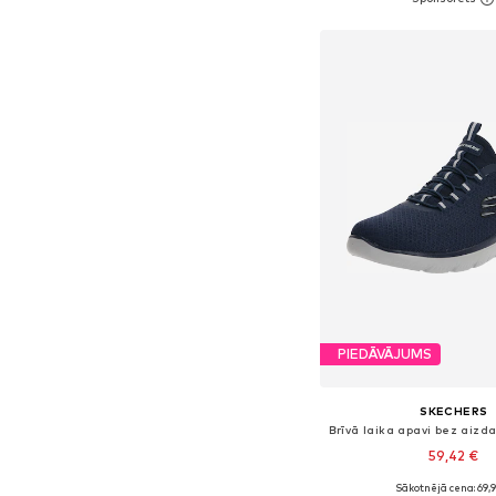
Pievienot gr
PIEDĀVĀJUMS
SKECHERS
59,42 €
Sākotnējā cena: 69,
Pieejamie izmēri: 40, 41, 4