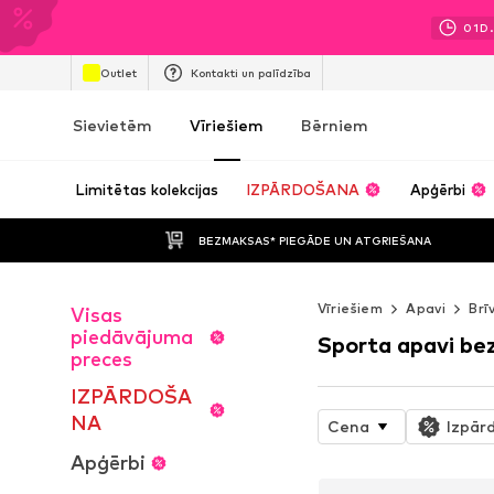
01
D.
Outlet
Kontakti un palīdzība
Sievietēm
Vīriešiem
Bērniem
Limitētas kolekcijas
IZPĀRDOŠANA
Apģērbi
BEZMAKSAS* PIEGĀDE UN ATGRIEŠANA
Vīriešiem
Apavi
Brī
Visas
piedāvājuma
Sporta apavi be
preces
IZPĀRDOŠA
NA
Cena
Izpār
Apģērbi