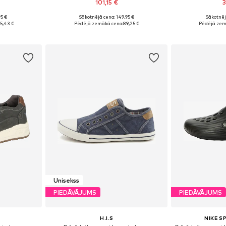
101,15 €
3
95 €
Sākotnējā cena: 149,95 €
Sākotnēj
2, 43, 46
Pieejamie izmēri: 39, 40, 41, 42, 43, 46
Pieejamie izm
5,43 €
Pēdējā zemākā cena:
89,25 €
Pēdējā zem
ozam
Pievienot grozam
Pievie
Unisekss
PIEDĀVĀJUMS
PIEDĀVĀJUMS
H.I.S
NIKE 