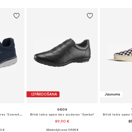
ozam
Pievienot grozam
Pievie
IZPĀRDOŠANA
Jaunums
GEOX
Brīvā laika apavi bez aizdares 'Summits'
Brīvā laika apavi bez aizdares 'Symbol'
Brīvā laika apavi
89,90 €
8
90 €
Sākotnējā cena: 109,95 €
2, 43, 44, 45
Pieejamie izmēri: 41, 42, 43, 44, 45, 46
Pieejams 