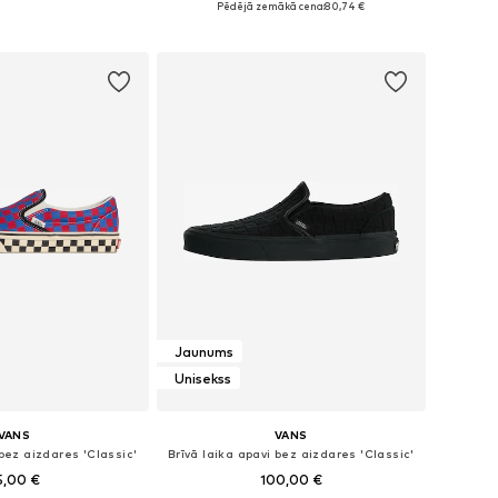
Pēdējā zemākā cena:
80,74 €
not grozam
Pievienot grozam
Jaunums
Unisekss
VANS
VANS
 bez aizdares 'Classic'
Brīvā laika apavi bez aizdares 'Classic'
5,00 €
100,00 €