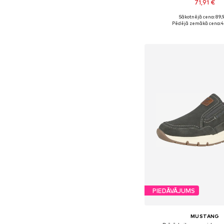
71,91 €
Sākotnējā cena: 89,
Pieejamie izmēri: 40, 4
Pēdējā zemākā cena:
4
Pievienot gr
PIEDĀVĀJUMS
MUSTANG