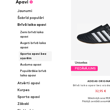
Apavi
Jaunumi
Šobrīd populāri
Brīvā laika apavi
Zemi brīvā laika
apavi
Augsti brīvā laika
apavi
Sporta apavi bez
sņorēm
Unisekss
Auduma apavi
PIEDĀVĀJUMS
Populārākie brīvā
laika apavi
ADIDAS ORIGIN
Atvērti apavi
Kurpes
32,95 €
Sporta apavi
Sākotnējā cena: 99,
Pieejams daudzos i
Pēdējā zemākā cena:
41,
Zābaki
Pievienot gr