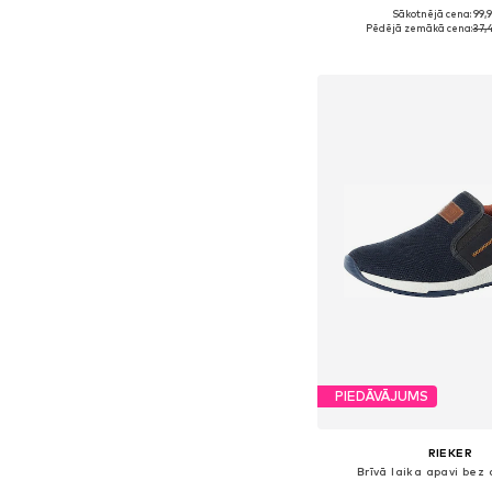
Sākotnējā cena: 99,
Pieejams daudzos i
Pēdējā zemākā cena:
37,
Pievienot gr
PIEDĀVĀJUMS
RIEKER
Brīvā laika apavi bez