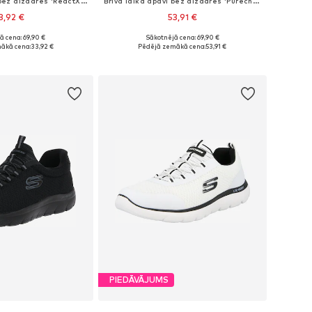
Brīvā laika apavi bez aizdares 'ReactX Rejuven8'
Brīvā laika apavi bez aizdares 'Purechill'
3,92 €
53,91 €
+
1
ā cena: 69,90 €
Sākotnējā cena: 69,90 €
40, 41, 42,5, 44, 45, 46
Pieejams daudzos izmēros
ākā cena:
33,92 €
Pēdējā zemākā cena:
53,91 €
not grozam
Pievienot grozam
PIEDĀVĀJUMS