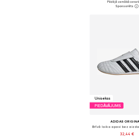
Pēdējā zemākā cena:
4
Pievienot gr
Unisekss
PIEDĀVĀJUMS
ADIDAS ORIGIN
32,44 €