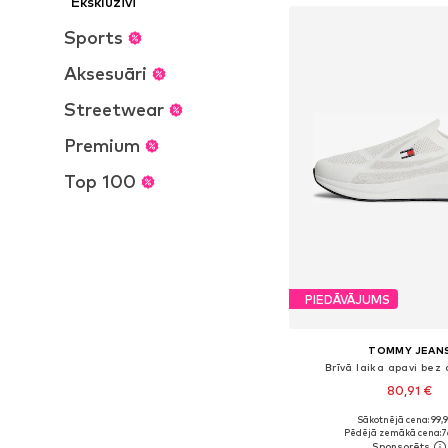
Ekskluzīvi
Sports
Aksesuāri
Streetwear
Premium
Top 100
PIEDĀVĀJUMS
TOMMY JEAN
Brīvā laika apavi bez
80,91 €
Sākotnējā cena: 99,
Pieejamie izmēri: 40, 41, 4
Pēdējā zemākā cena:
7