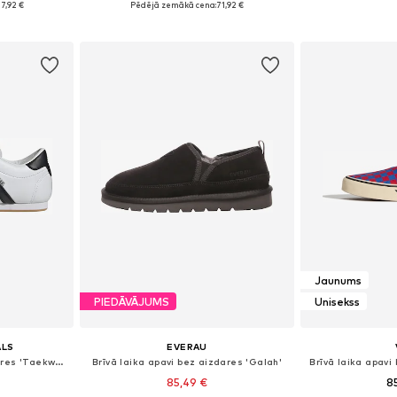
7,92 €
Pēdējā zemākā cena:
71,92 €
ozam
Pievienot grozam
Pievie
Jaunums
PIEDĀVĀJUMS
Unisekss
ALS
EVERAU
Brīvā laika apavi bez aizdares 'Taekwondo'
Brīvā laika apavi bez aizdares 'Galah'
Brīvā laika apavi
85,49 €
8