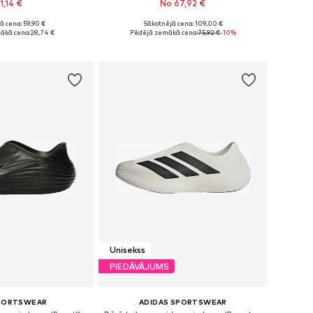
1,14 €
No 67,92 €
ā cena: 59,90 €
Sākotnējā cena: 109,00 €
ēri: 42, 43, 44, 45
Pieejamie izmēri: 40, 41, 42, 43, 44, 45
ākā cena:
28,74 €
Pēdējā zemākā cena:
75,92 €
-10%
not grozam
Pievienot grozam
Unisekss
PIEDĀVĀJUMS
SPORTSWEAR
ADIDAS SPORTSWEAR