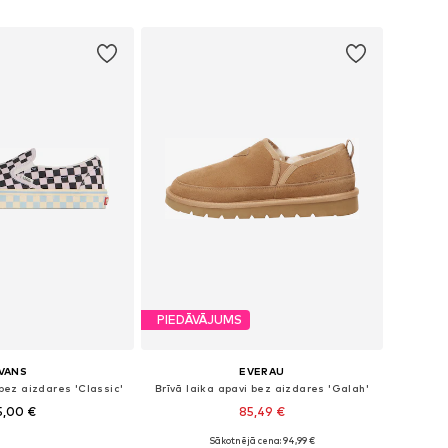
not grozam
Pievienot grozam
PIEDĀVĀJUMS
VANS
EVERAU
 bez aizdares 'Classic'
Brīvā laika apavi bez aizdares 'Galah'
5,00 €
85,49 €
Sākotnējā cena: 94,99 €
daudzos izmēros
Pieejamie izmēri: 42, 43, 44, 45, 46, 47