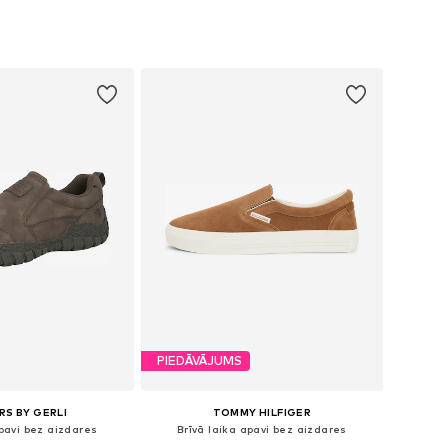
daudzos izmēros
Pieejams daudzos izmēros
not grozam
Pievienot grozam
PIEDĀVĀJUMS
S BY GERLI
TOMMY HILFIGER
apavi bez aizdares
Brīvā laika apavi bez aizdares