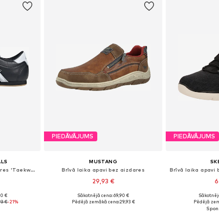
PIEDĀVĀJUMS
PIEDĀVĀJUMS
ALS
MUSTANG
SK
Brīvā laika apavi bez aizdares 'Taekwondo'
Brīvā laika apavi bez aizdares
29,93 €
6
90 €
Sākotnējā cena: 69,90 €
Sākotnēj
zmēros
Pieejamie izmēri: 40, 41, 42, 43, 44, 45
Pieejams 
93 €
-21%
Pēdējā zemākā cena:
29,93 €
Pēdējā zem
ozam
Pievienot grozam
Pievie