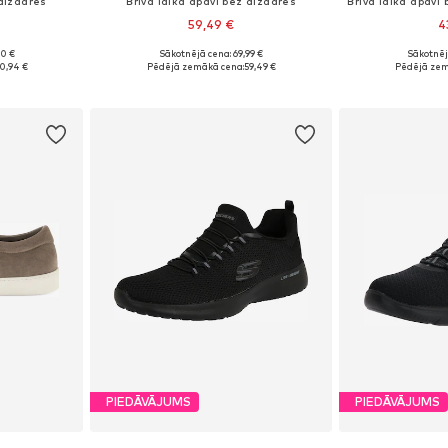
 aizdares
Brīvā laika apavi bez aizdares
59,49 €
4
90 €
Sākotnējā cena: 69,99 €
Sākotnēj
 42, 43, 44
Pieejamie izmēri: 38, 39, 40, 41, 42
Pieejamie izmēri: 
0,94 €
Pēdējā zemākā cena:
59,49 €
Pēdējā zem
ozam
Pievienot grozam
Pievie
PIEDĀVĀJUMS
PIEDĀVĀJUMS