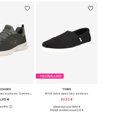
PIEDĀVĀJUMS
ECHERS
TOMS
Brīvā laika apavi bez aizdares 'Dymamight'
Brīvā laika apavi bez aizdares
4,90 €
50,92 €
Sākotnējā cena: 59,90 €
daudzos izmēros
Pieejams daudzos izmēros
Pēdējā zemākā cena:
42,32 €