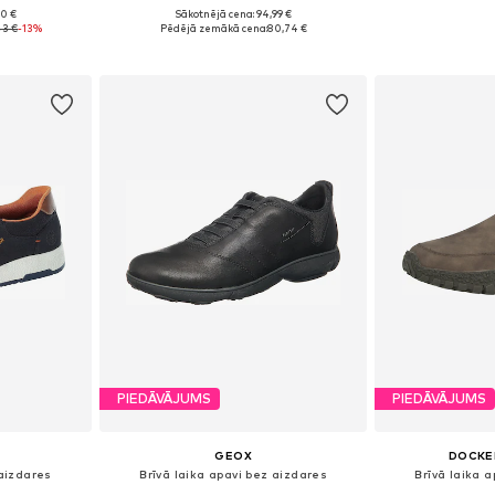
90 €
Sākotnējā cena: 94,99 €
zmēros
Pieejamie izmēri: 42, 43, 44, 45, 46
Pieejams 
43 €
-13%
Pēdējā zemākā cena:
80,74 €
ozam
Pievienot grozam
Pievie
PIEDĀVĀJUMS
PIEDĀVĀJUMS
GEOX
DOCKER
 aizdares
Brīvā laika apavi bez aizdares
Brīvā laika 