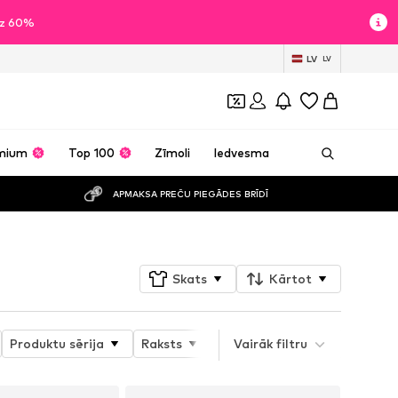
īdz 60%
LV
LV
mium
Top 100
Zīmoli
Iedvesma
APMAKSA PREČU PIEGĀDES BRĪDĪ
Skats
Kārtot
Produktu sērija
Raksts
Piemēroti apavi
Vairāk filtru
Papēž