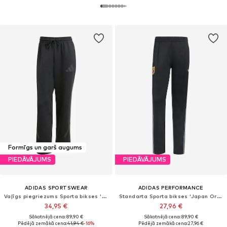
Formīgs un garš augums
PIEDĀVĀJUMS
PIEDĀVĀJUMS
ADIDAS SPORTSWEAR
ADIDAS PERFORMANCE
Vaļīgs piegriezums Sporta bikses 'Z.N.E.'
Standarta Sporta bikses 'Japan Originals'
34,95 €
27,96 €
Sākotnējā cena: 89,90 €
Sākotnējā cena: 89,90 €
Pēdējā zemākā cena:
41,94 €
-16%
Pēdējā zemākā cena:
27,96 €