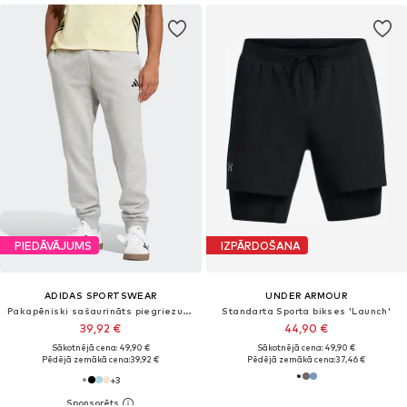
PIEDĀVĀJUMS
IZPĀRDOŠANA
ADIDAS SPORTSWEAR
UNDER ARMOUR
Pakapēniski sašaurināts piegriezums Sporta bikses 'Feelcozy'
Standarta Sporta bikses 'Launch'
39,92 €
44,90 €
Sākotnējā cena: 49,90 €
Sākotnējā cena: 49,90 €
Pēdējā zemākā cena:
39,92 €
Pēdējā zemākā cena:
37,46 €
+
3