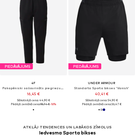
PIEDĀVĀJUMS
PIEDĀVĀJUMS
4F
UNDER ARMOUR
Pakapēniski sašaurināts piegriezums Sporta bikses
Standarta Sporta bikses 'Vanish'
16,45 €
40,41 €
Sākotnējā cena: 44,90 €
Sākotnējā cena: 54,90 €
Pēdējā zemākā cena:
19,74 €
-16%
Pēdējā zemākā cena:
36,47 €
ATKLĀJ TENDENCES UN LABĀKOS ZĪMOLUS
Iedvesma Sporta bikses