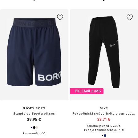
PIEDĀVĀJUMS
BJÖRN BORG
NIKE
Standarta Sporta bikses
Pakapēniski sašaurināts piegriezums Sporta bikses 'Academy 25'
39,95 €
33,71 €
Sākotnējā cena: 44,95 €
Pēdējā zemākā cena:
33,71 €