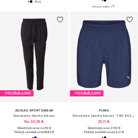
+
2
PIEDĀVĀJUMS
PIEDĀVĀJUMS
ADIDAS SPORTSWEAR
PUMA
Standarta Sporta bikses
Standarta Sporta bikses 'TAD ESSENTIALS'
No 20,18 €
25,11 €
Sākotnējā cena: 44,90 €
Sākotnējā cena: 27,90 €
Pēdējā zemākā cena:
18,83 €
Pēdējā zemākā cena:
22,41 €