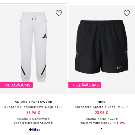
PIEDĀVĀJUMS
PIEDĀVĀJUMS
ADIDAS SPORTSWEAR
NIKE
Pakapēniski sašaurināts piegriezums Sporta bikses 'Z.N.E.'
Standarta Sporta bikses 'MILER'
35,96 €
23,95 €
Sākotnējā cena: 89,90 €
Sākotnējā cena: 47,90 €
Pēdējā zemākā cena:
35,96 €
Pēdējā zemākā cena:
28,74 €
-16%
+
3