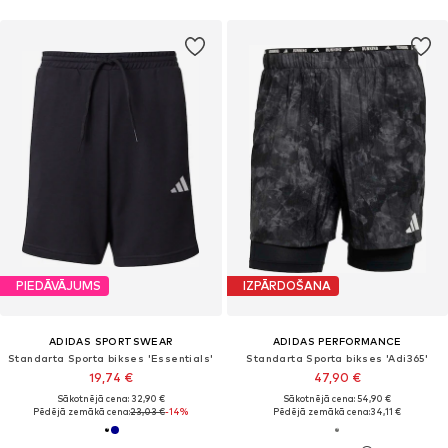
PIEDĀVĀJUMS
IZPĀRDOŠANA
ADIDAS SPORTSWEAR
ADIDAS PERFORMANCE
Standarta Sporta bikses 'Essentials'
Standarta Sporta bikses 'Adi365'
19,74 €
47,90 €
Sākotnējā cena: 32,90 €
Sākotnējā cena: 54,90 €
Pēdējā zemākā cena:
23,03 €
-14%
Pēdējā zemākā cena:
34,11 €