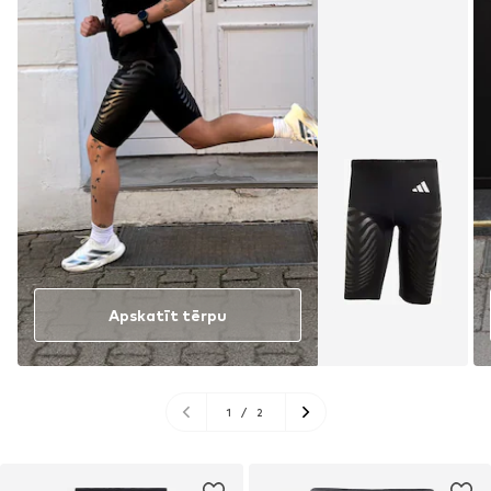
Apskatīt tērpu
1
/
2