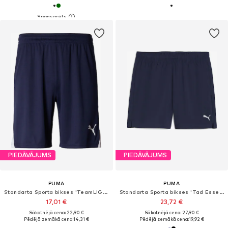
PIEDĀVĀJUMS
PIEDĀVĀJUMS
PUMA
PUMA
Standarta Sporta bikses 'TeamLIGA26'
Standarta Sporta bikses 'Tad Essentials'
17,01 €
23,72 €
Sākotnējā cena: 22,90 €
Sākotnējā cena: 27,90 €
Pēdējā zemākā cena:
14,31 €
Pēdējā zemākā cena:
19,92 €