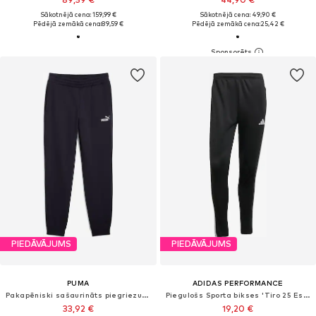
Sākotnējā cena: 159,99 €
Sākotnējā cena: 49,90 €
Pēdējā zemākā cena:
89,59 €
Pēdējā zemākā cena:
25,42 €
PIEDĀVĀJUMS
PIEDĀVĀJUMS
PUMA
ADIDAS PERFORMANCE
Pakapēniski sašaurināts piegriezums Sporta bikses 'ESS No. 1'
Piegulošs Sporta bikses 'Tiro 25 Essentials'
33,92 €
19,20 €