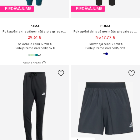
PIEDĀVĀJUMS
PIEDĀVĀJUMS
PUMA
PUMA
Pakapēniski sašaurināts piegriezums Sporta bikses 'ESS No. 1'
Pakapēniski sašaurināts piegriezums Sporta bikses 'TeamRise'
29,61 €
No 17,77 €
Sākotnējā cena: 47,90 €
Sākotnējā cena: 24,90 €
Pēdējā zemākā cena:
19,74 €
Pēdējā zemākā cena:
16,72 €
+
1