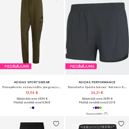
PIEDĀVĀJUMS
PIEDĀVĀJUMS
ADIDAS SPORTSWEAR
ADIDAS PERFORMANCE
Pakapēniski sašaurināts piegriezums Sporta bikses 'Essentials'
Standarta Sporta bikses 'Adizero Essentials '
13,96 €
24,21 €
Sākotnējā cena: 49,90 €
Sākotnējā cena: 29,90 €
Pēdējā zemākā cena:
13,96 €
Pēdējā zemākā cena:
21,51 €