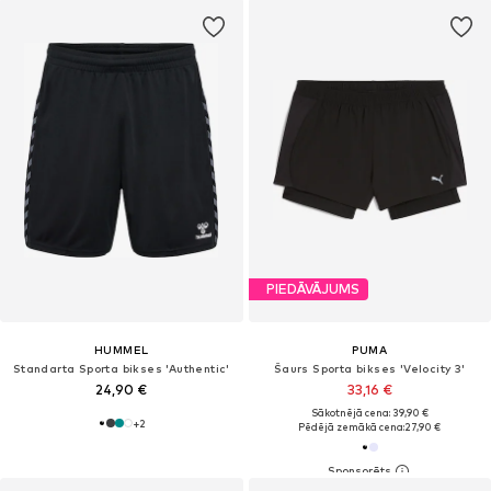
PIEDĀVĀJUMS
HUMMEL
PUMA
Standarta Sporta bikses 'Authentic'
Šaurs Sporta bikses 'Velocity 3'
24,90 €
33,16 €
Sākotnējā cena: 39,90 €
+
2
Pēdējā zemākā cena:
27,90 €