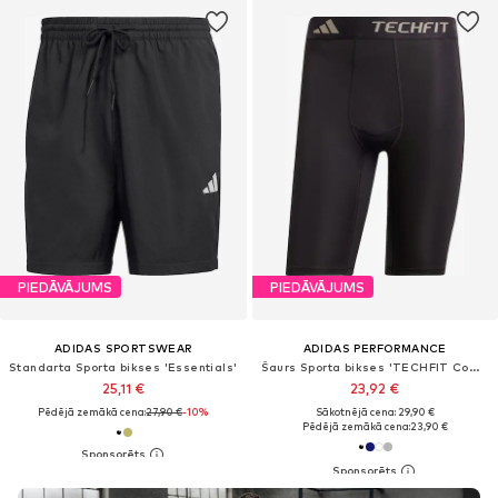
PIEDĀVĀJUMS
PIEDĀVĀJUMS
ADIDAS SPORTSWEAR
ADIDAS PERFORMANCE
Standarta Sporta bikses 'Essentials'
Šaurs Sporta bikses 'TECHFIT Compression Training Short'
25,11 €
23,92 €
Pēdējā zemākā cena:
27,90 €
-10%
Sākotnējā cena: 29,90 €
Pēdējā zemākā cena:
23,90 €