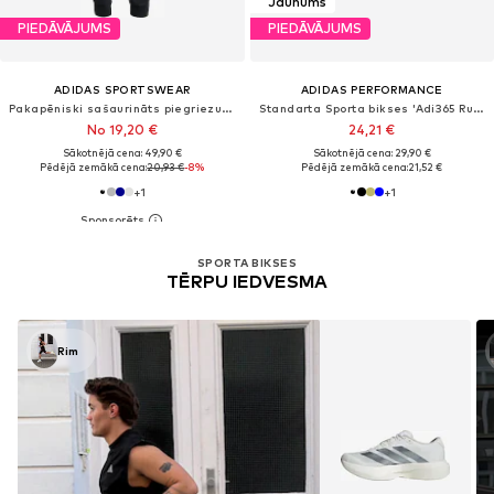
Jaunums
PIEDĀVĀJUMS
PIEDĀVĀJUMS
ADIDAS SPORTSWEAR
ADIDAS PERFORMANCE
Pakapēniski sašaurināts piegriezums Sporta bikses 'Essential'
Standarta Sporta bikses 'Adi365 Running Essentials'
No 19,20 €
24,21 €
Sākotnējā cena: 49,90 €
Sākotnējā cena: 29,90 €
Pēdējā zemākā cena:
20,93 €
-8%
Pēdējā zemākā cena:
21,52 €
+
1
+
1
SPORTA BIKSES
TĒRPU IEDVESMA
Rim