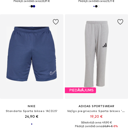
Pēdējā zemākā cena:
26,91 €
Pēdējā zemākā cena:
25,11 €
PIEDĀVĀJUMS
NIKE
ADIDAS SPORTSWEAR
Standarta Sporta bikses 'ACD25'
Vaļīgs piegriezums Sporta bikses 'Essentials'
24,90 €
19,20 €
Sākotnējā cena: 49,90 €
Pēdējā zemākā cena:
20,94 €
-8%