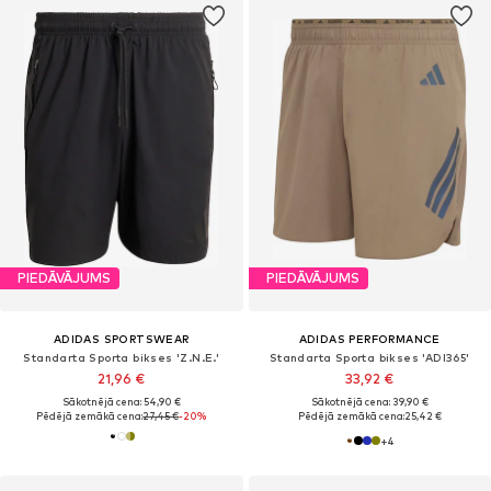
PIEDĀVĀJUMS
PIEDĀVĀJUMS
ADIDAS SPORTSWEAR
ADIDAS PERFORMANCE
Standarta Sporta bikses 'Z.N.E.'
Standarta Sporta bikses 'ADI365'
21,96 €
33,92 €
Sākotnējā cena: 54,90 €
Sākotnējā cena: 39,90 €
Pēdējā zemākā cena:
27,45 €
-20%
Pēdējā zemākā cena:
25,42 €
+
4