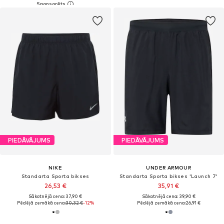
PIEDĀVĀJUMS
PIEDĀVĀJUMS
NIKE
UNDER ARMOUR
Standarta Sporta bikses
Standarta Sporta bikses 'Launch 7'
26,53 €
35,91 €
Sākotnējā cena: 37,90 €
Sākotnējā cena: 39,90 €
Pēdējā zemākā cena:
30,32 €
-12%
Pēdējā zemākā cena:
26,91 €