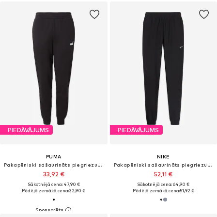
PIEDĀVĀJUMS
PIEDĀVĀJUMS
PUMA
NIKE
Pakapēniski sašaurināts piegriezums Sporta bikses 'ESS No. 1'
Pakapēniski sašaurināts piegriezums Sporta bikses 'Form Swoosh'
33,92 €
52,11 €
Sākotnējā cena: 47,90 €
Sākotnējā cena: 64,90 €
Pēdējā zemākā cena:
32,90 €
Pēdējā zemākā cena:
51,92 €