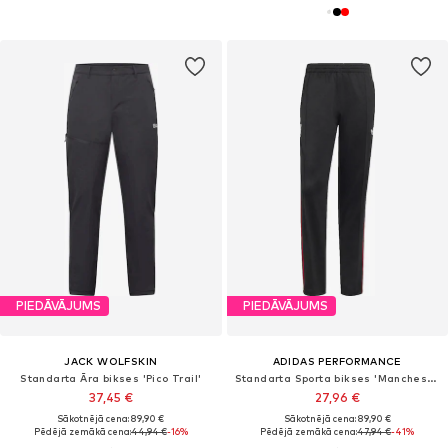
PIEDĀVĀJUMS
PIEDĀVĀJUMS
JACK WOLFSKIN
ADIDAS PERFORMANCE
Standarta Āra bikses 'Pico Trail'
Standarta Sporta bikses 'Manchester United'
37,45 €
27,96 €
Sākotnējā cena: 89,90 €
Sākotnējā cena: 89,90 €
Pēdējā zemākā cena:
44,94 €
-16%
Pēdējā zemākā cena:
47,94 €
-41%