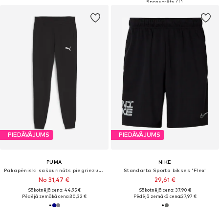
PIEDĀVĀJUMS
PIEDĀVĀJUMS
PUMA
NIKE
Pakapēniski sašaurināts piegriezums Sporta bikses 'TeamGoal'
Standarta Sporta bikses 'Flex'
No 31,47 €
29,61 €
Sākotnējā cena: 44,95 €
Sākotnējā cena: 37,90 €
Pēdējā zemākā cena:
30,32 €
Pēdējā zemākā cena:
27,97 €