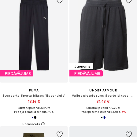
Jaunums
PIEDĀVĀJUMS
PIEDĀVĀJUMS
PUMA
UNDER ARMOUR
Standarta Sporta bikses 'Essentials'
Vaļīgs piegriezums Sporta bikses 'Rival'
18,14 €
31,43 €
Sākotnējā cena: 39,90 €
Sākotnējā cena: 44,90 €
Pēdējā zemākā cena:
16,74 €
Pēdējā zemākā cena:
33,68 €
-6%