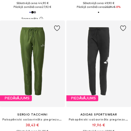
Sākotnējā cena: 44,90 €
Sākotnējā cena: 49,90 €
Pēdējā zemākā cena:
27,92 €
Pēdējā zemākā cena:
20,94 €
-8%
PIEDĀVĀJUMS
PIEDĀVĀJUMS
SERGIO TACCHINI
ADIDAS SPORTSWEAR
Pakapēniski sašaurināts piegriezums Sporta bikses 'Morgana'
Pakapēniski sašaurināts piegriezums Sporta bikses
38,43 €
19,96 €