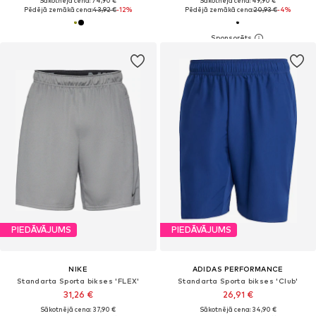
Sākotnējā cena: 74,90 €
Sākotnējā cena: 49,90 €
Pēdējā zemākā cena:
43,92 €
-12%
Pēdējā zemākā cena:
20,93 €
-4%
PIEDĀVĀJUMS
PIEDĀVĀJUMS
NIKE
ADIDAS PERFORMANCE
Standarta Sporta bikses 'FLEX'
Standarta Sporta bikses 'Club'
31,26 €
26,91 €
Sākotnējā cena: 37,90 €
Sākotnējā cena: 34,90 €