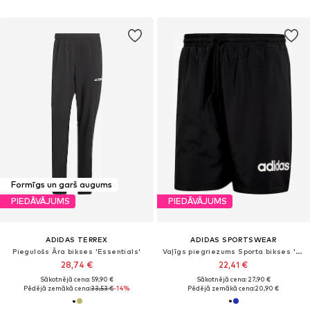
Formīgs un garš augums
PIEDĀVĀJUMS
PIEDĀVĀJUMS
ADIDAS TERREX
ADIDAS SPORTSWEAR
Piegulošs Āra bikses 'Essentials'
Vaļīgs piegriezums Sporta bikses 'CHELSEA'
28,74 €
22,41 €
Sākotnējā cena: 59,90 €
Sākotnējā cena: 27,90 €
Pēdējā zemākā cena:
33,53 €
-14%
Pēdējā zemākā cena:
20,90 €