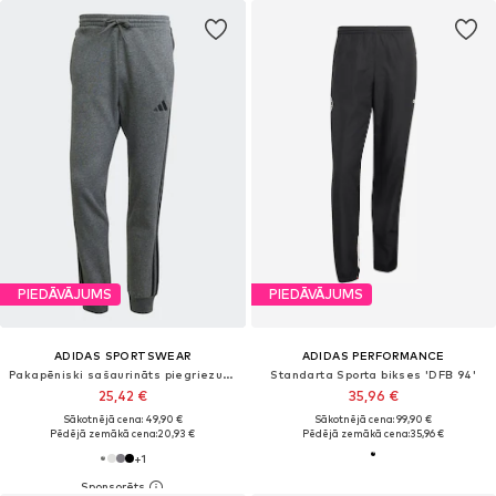
PIEDĀVĀJUMS
PIEDĀVĀJUMS
ADIDAS SPORTSWEAR
ADIDAS PERFORMANCE
Pakapēniski sašaurināts piegriezums Sporta bikses 'Essentials'
Standarta Sporta bikses 'DFB 94'
25,42 €
35,96 €
Sākotnējā cena: 49,90 €
Sākotnējā cena: 99,90 €
Pēdējā zemākā cena:
20,93 €
Pēdējā zemākā cena:
35,96 €
+
1