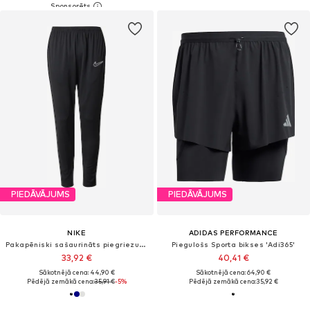
PIEDĀVĀJUMS
PIEDĀVĀJUMS
NIKE
ADIDAS PERFORMANCE
Pakapēniski sašaurināts piegriezums Sporta bikses 'Academy 25'
Piegulošs Sporta bikses 'Adi365'
33,92 €
40,41 €
Sākotnējā cena: 44,90 €
Sākotnējā cena: 64,90 €
Pēdējā zemākā cena:
35,91 €
-5%
Pēdējā zemākā cena:
35,92 €