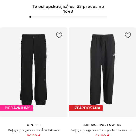
Tu esi apskatījis/-usi 32 preces no
1643
PIEDĀVĀJUMS
IZPĀRDOŠANA
O'NEILL
ADIDAS SPORTSWEAR
Vaļīgs piegriezums Āra bikses
Vaļīgs piegriezums Sporta bikses 'Essential'
89,59 €
44,90 €