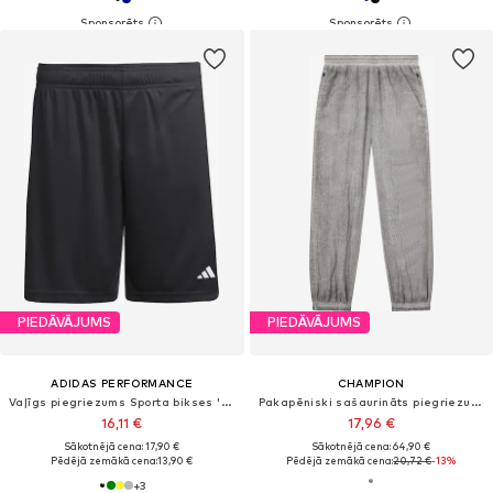
PIEDĀVĀJUMS
PIEDĀVĀJUMS
ADIDAS PERFORMANCE
CHAMPION
Vaļīgs piegriezums Sporta bikses 'Entrada26'
Pakapēniski sašaurināts piegriezums Sporta bikses
16,11 €
17,96 €
Sākotnējā cena: 17,90 €
Sākotnējā cena: 64,90 €
Pēdējā zemākā cena:
13,90 €
Pēdējā zemākā cena:
20,72 €
-13%
+
3