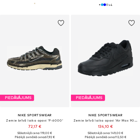
+
4
PIEDĀVĀJUMS
PIEDĀVĀJUMS
NIKE SPORTSWEAR
NIKE SPORTSWEAR
Zemie brīvā laika apavi 'P-6000'
Zemie brīvā laika apavi 'Air Max 90 LTR'
72,17 €
134,10 €
Sākotnējā cena: 119,00 €
Sākotnējā cena: 149,00 €
Pēdējā zemākā cena:
67,92 €
Pēdējā zemākā cena:
112,50 €