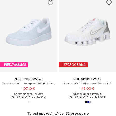
PIEDĀVĀJUMS
IZPĀRDOŠANA
NIKE SPORTSWEAR
NIKE SPORTSWEAR
Zemie brīvā laika apavi 'AF1 FLATKNIT'
Zemie brīvā laika apavi 'Shox TL'
107,10 €
149,00 €
Sākotnējā cena: 119,00 €
Sākotnējā cena: 169,00 €
Pēdējā zemākā cena:
94,50 €
Pēdējā zemākā cena:
149,00 €
Tu esi apskatījis/-usi 32 preces no