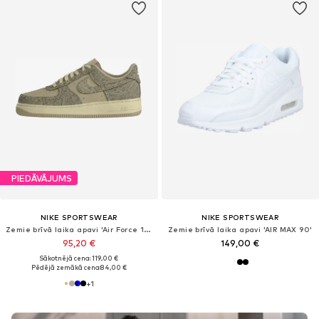
PIEDĀVĀJUMS
NIKE SPORTSWEAR
NIKE SPORTSWEAR
Zemie brīvā laika apavi 'Air Force 1 '07 LV8'
Zemie brīvā laika apavi 'AIR MAX 90'
95,20 €
149,00 €
Sākotnējā cena: 119,00 €
Pēdējā zemākā cena:
84,00 €
+
1