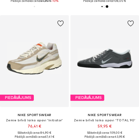
Pēdējā zemākā cena:
54,90 €
-10%
Pēdējā zemākā cena:
108,00 €
PIEDĀVĀJUMS
PIEDĀVĀJUMS
NIKE SPORTSWEAR
NIKE SPORTSWEAR
Zemie brīvā laika apavi 'Initiator'
Zemie brīvā laika apavi 'TOTAL 90'
76,41 €
59,95 €
Sākotnējā cena: 84,90 €
Sākotnējā cena: 109,00 €
Pēdējā zemākā cena:
67,41 €
Pēdējā zemākā cena:
43,95 €