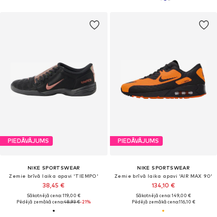
PIEDĀVĀJUMS
PIEDĀVĀJUMS
NIKE SPORTSWEAR
NIKE SPORTSWEAR
Zemie brīvā laika apavi 'TIEMPO'
Zemie brīvā laika apavi 'AIR MAX 90'
38,45 €
134,10 €
Sākotnējā cena: 119,00 €
Sākotnējā cena: 149,00 €
Pēdējā zemākā cena:
48,93 €
-21%
Pēdējā zemākā cena:
116,10 €