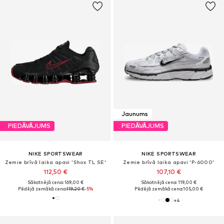
Jaunums
PIEDĀVĀJUMS
PIEDĀVĀJUMS
NIKE SPORTSWEAR
NIKE SPORTSWEAR
Zemie brīvā laika apavi 'Shox TL SE'
Zemie brīvā laika apavi 'P-6000'
112,50 €
107,10 €
Sākotnējā cena: 169,00 €
Sākotnējā cena: 119,00 €
Pēdējā zemākā cena:
119,20 €
-5%
Pēdējā zemākā cena:
105,00 €
+
4