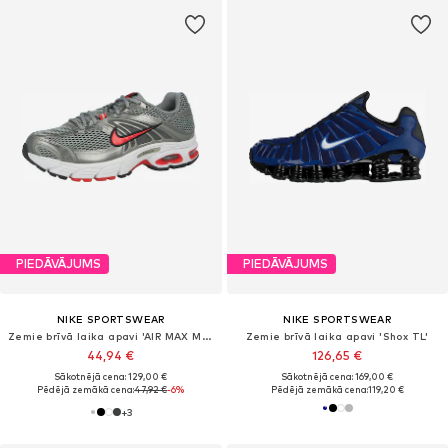
PIEDĀVĀJUMS
PIEDĀVĀJUMS
NIKE SPORTSWEAR
NIKE SPORTSWEAR
Zemie brīvā laika apavi 'AIR MAX MOTO 2K'
Zemie brīvā laika apavi 'Shox TL'
44,94 €
126,65 €
Sākotnējā cena: 129,00 €
Sākotnējā cena: 169,00 €
Pēdējā zemākā cena:
47,92 €
-6%
Pēdējā zemākā cena:
119,20 €
+
3