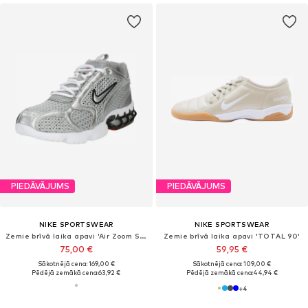
PIEDĀVĀJUMS
PIEDĀVĀJUMS
NIKE SPORTSWEAR
NIKE SPORTSWEAR
Zemie brīvā laika apavi 'Air Zoom Spiridon Cage 2'
Zemie brīvā laika apavi 'TOTAL 90'
75,00 €
59,95 €
Sākotnējā cena: 169,00 €
Sākotnējā cena: 109,00 €
Pēdējā zemākā cena:
63,92 €
Pēdējā zemākā cena:
44,94 €
+
4