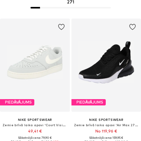
271
PIEDĀVĀJUMS
PIEDĀVĀJUMS
NIKE SPORTSWEAR
NIKE SPORTSWEAR
Zemie brīvā laika apavi 'Court Vision'
Zemie brīvā laika apavi 'Air Max 270'
49,41 €
No 119,96 €
Sākotnējā cena: 79,90 €
Sākotnējā cena: 159,95 €