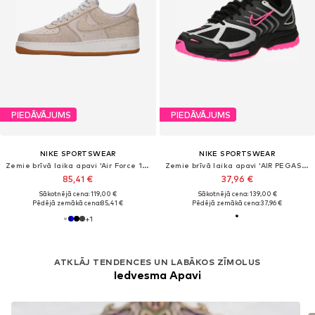
PIEDĀVĀJUMS
PIEDĀVĀJUMS
NIKE SPORTSWEAR
NIKE SPORTSWEAR
Zemie brīvā laika apavi 'Air Force 1 07 LV8'
Zemie brīvā laika apavi 'AIR PEGASUS 2005'
85,41 €
37,96 €
Sākotnējā cena: 119,00 €
Sākotnējā cena: 139,00 €
Pēdējā zemākā cena:
85,41 €
Pēdējā zemākā cena:
37,96 €
+
1
ATKLĀJ TENDENCES UN LABĀKOS ZĪMOLUS
Iedvesma Apavi