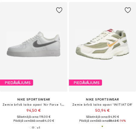
PIEDĀVĀJUMS
PIEDĀVĀJUMS
NIKE SPORTSWEAR
NIKE SPORTSWEAR
Zemie brīvā laika apavi 'Air Force 1 '07'
Zemie brīvā laika apavi 'INITIATOR'
94,50 €
50,94 €
Sākotnējā cena: 119,00 €
Sākotnējā cena: 84,90 €
Pēdējā zemākā cena:
84,00 €
Pēdējā zemākā cena:
59,43 €
-14%
+
1