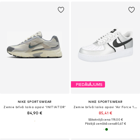
PIEDĀVĀJUMS
NIKE SPORTSWEAR
NIKE SPORTSWEAR
Zemie brīvā laika apavi 'INITIATOR'
Zemie brīvā laika apavi 'Air Force 1 '07 LV8'
84,90 €
85,41 €
Sākotnējā cena: 119,00 €
Pēdējā zemākā cena:
80,67 €