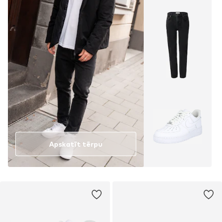
Apskatīt tērpu