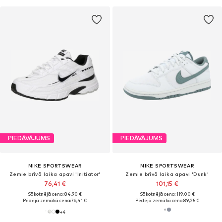
PIEDĀVĀJUMS
PIEDĀVĀJUMS
NIKE SPORTSWEAR
NIKE SPORTSWEAR
Zemie brīvā laika apavi 'Initiator'
Zemie brīvā laika apavi 'Dunk'
76,41 €
101,15 €
Sākotnējā cena: 84,90 €
Sākotnējā cena: 119,00 €
Pēdējā zemākā cena:
76,41 €
Pēdējā zemākā cena:
89,25 €
+
4