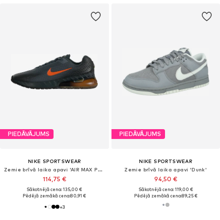
PIEDĀVĀJUMS
PIEDĀVĀJUMS
NIKE SPORTSWEAR
NIKE SPORTSWEAR
Zemie brīvā laika apavi 'AIR MAX PHOENIX'
Zemie brīvā laika apavi 'Dunk'
114,75 €
94,50 €
Sākotnējā cena: 135,00 €
Sākotnējā cena: 119,00 €
Pēdējā zemākā cena:
80,91 €
Pēdējā zemākā cena:
89,25 €
+
3