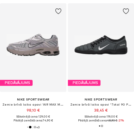
PIEDĀVĀJUMS
PIEDĀVĀJUMS
NIKE SPORTSWEAR
NIKE SPORTSWEAR
Zemie brīvā laika apavi 'AIR MAX MOTO 2K'
Zemie brīvā laika apavi 'Total 90 Premium'
98,10 €
38,45 €
Sākotnējā cena: 129,00 €
Sākotnējā cena: 119,00 €
Pēdējā zemākā cena:
74,90 €
Pēdējā zemākā cena:
48,93 €
-21%
+
3