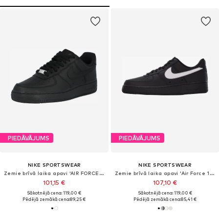
PIEDĀVĀJUMS
PIEDĀVĀJUMS
NIKE SPORTSWEAR
NIKE SPORTSWEAR
Zemie brīvā laika apavi 'AIR FORCE 1 '07'
Zemie brīvā laika apavi 'Air Force 1 '07 LV8 Tech'
101,15 €
107,10 €
Sākotnējā cena: 119,00 €
Sākotnējā cena: 119,00 €
Pēdējā zemākā cena:
89,25 €
Pēdējā zemākā cena:
85,41 €