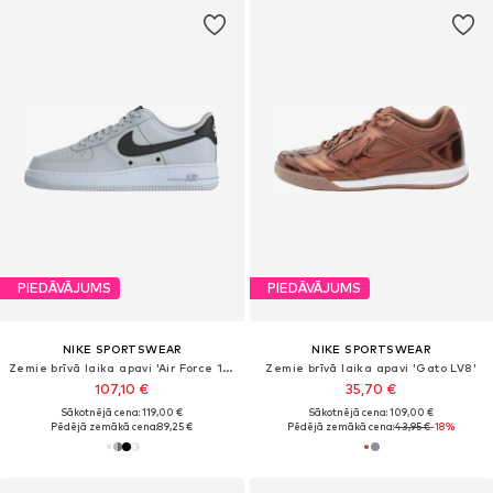
PIEDĀVĀJUMS
PIEDĀVĀJUMS
NIKE SPORTSWEAR
NIKE SPORTSWEAR
Zemie brīvā laika apavi 'Air Force 1 '07 LV8 Tech'
Zemie brīvā laika apavi 'Gato LV8'
107,10 €
35,70 €
Sākotnējā cena: 119,00 €
Sākotnējā cena: 109,00 €
Pēdējā zemākā cena:
89,25 €
Pēdējā zemākā cena:
43,95 €
-18%