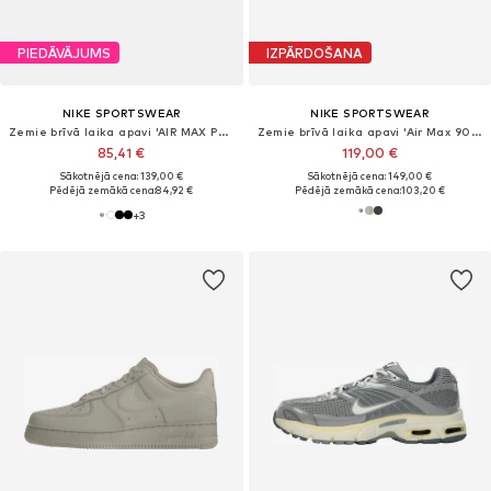
PIEDĀVĀJUMS
IZPĀRDOŠANA
NIKE SPORTSWEAR
NIKE SPORTSWEAR
Zemie brīvā laika apavi 'AIR MAX PHOENIX'
Zemie brīvā laika apavi 'Air Max 90 Premium'
85,41 €
119,00 €
Sākotnējā cena: 139,00 €
Sākotnējā cena: 149,00 €
Pēdējā zemākā cena:
84,92 €
Pēdējā zemākā cena:
103,20 €
+
3