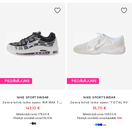
PIEDĀVĀJUMS
PIEDĀVĀJUMS
NIKE SPORTSWEAR
NIKE SPORTSWEAR
Zemie brīvā laika apavi 'AIR MAX TL 2.5'
Zemie brīvā laika apavi 'TOTAL 90'
143,10 €
35,70 €
Sākotnējā cena: 179,00 €
Sākotnējā cena: 109,00 €
Pēdējā zemākā cena:
135,15 €
Pēdējā zemākā cena:
42,45 €
-16%
+
4