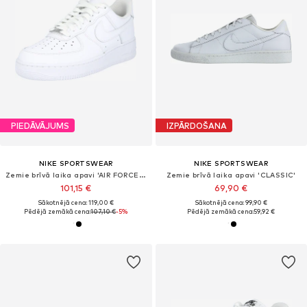
PIEDĀVĀJUMS
IZPĀRDOŠANA
NIKE SPORTSWEAR
NIKE SPORTSWEAR
Zemie brīvā laika apavi 'AIR FORCE 1 07'
Zemie brīvā laika apavi 'CLASSIC'
101,15 €
69,90 €
Sākotnējā cena: 119,00 €
Sākotnējā cena: 99,90 €
Pēdējā zemākā cena:
107,10 €
-5%
Pēdējā zemākā cena:
59,92 €