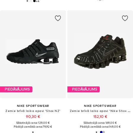
+
4
PIEDĀVĀJUMS
PIEDĀVĀJUMS
NIKE SPORTSWEAR
NIKE SPORTSWEAR
Zemie brīvā laika apavi 'Shox NZ'
Zemie brīvā laika apavi 'Nike Shox TL'
90,30 €
152,10 €
Sākotnējā cena: 129,00 €
Sākotnējā cena: 169,00 €
Pēdējā zemākā cena:
79,92 €
Pēdējā zemākā cena:
149,00 €