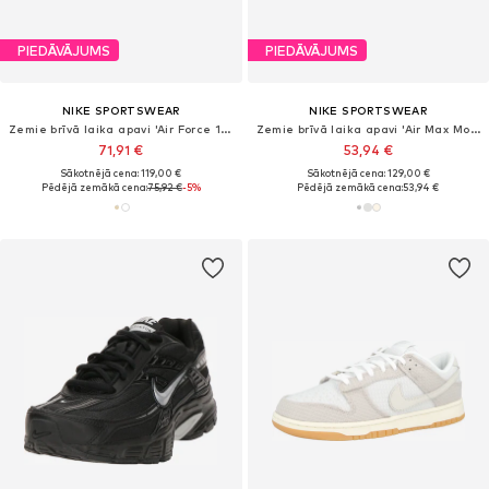
PIEDĀVĀJUMS
PIEDĀVĀJUMS
NIKE SPORTSWEAR
NIKE SPORTSWEAR
Zemie brīvā laika apavi 'Air Force 1 '07'
Zemie brīvā laika apavi 'Air Max Moto 2K'
71,91 €
53,94 €
Sākotnējā cena: 119,00 €
Sākotnējā cena: 129,00 €
Pēdējā zemākā cena:
75,92 €
-5%
Pēdējā zemākā cena:
53,94 €