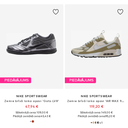
PIEDĀVĀJUMS
PIEDĀVĀJUMS
NIKE SPORTSWEAR
NIKE SPORTSWEAR
Zemie brīvā laika apavi 'Gato LV8'
Zemie brīvā laika apavi 'AIR MAX 90 DRIFT'
47,94 €
119,20 €
Sākotnējā cena: 109,00 €
Sākotnējā cena: 149,00 €
Pēdējā zemākā cena:
45,43 €
Pēdējā zemākā cena:
95,20 €
+
1