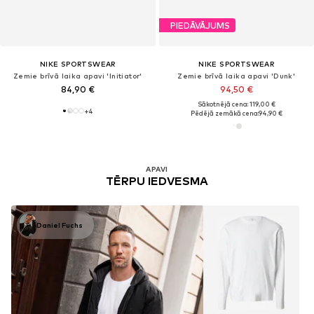
PIEDĀVĀJUMS
NIKE SPORTSWEAR
NIKE SPORTSWEAR
Zemie brīvā laika apavi 'Initiator'
Zemie brīvā laika apavi 'Dunk'
84,90 €
94,50 €
Sākotnējā cena: 119,00 €
+
4
Pēdējā zemākā cena:
94,90 €
APAVI
TĒRPU IEDVESMA
Daniel Fuchs