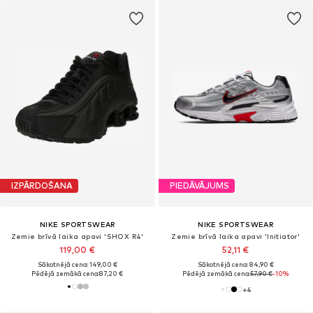
IZPĀRDOŠANA
PIEDĀVĀJUMS
NIKE SPORTSWEAR
NIKE SPORTSWEAR
Zemie brīvā laika apavi 'SHOX R4'
Zemie brīvā laika apavi 'Initiator'
119,00 €
52,11 €
Sākotnējā cena: 149,00 €
Sākotnējā cena: 84,90 €
Pēdējā zemākā cena:
87,20 €
Pēdējā zemākā cena:
57,90 €
-10%
+
4