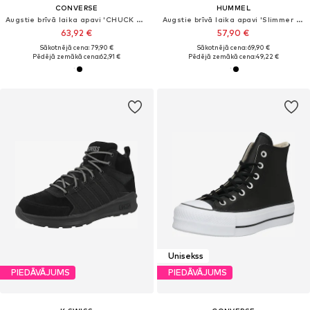
CONVERSE
HUMMEL
Augstie brīvā laika apavi 'CHUCK TAYLOR ALL STAR CLASSIC'
Augstie brīvā laika apavi 'Slimmer Stadil'
63,92 €
57,90 €
Sākotnējā cena: 79,90 €
Sākotnējā cena: 69,90 €
Pēdējā zemākā cena:
62,91 €
Pēdējā zemākā cena:
49,22 €
Unisekss
PIEDĀVĀJUMS
PIEDĀVĀJUMS