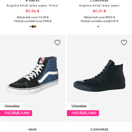
K-SWISS
CONVERSE
Augstie brīvā laika apavi 'Vista'
Augstie brīvā laika apavi
89,96 €
80,91 €
Sākotnējā cena: 114,95 €
Sākotnējā cena: 99,90 €
Pēdējā zemākā cena:
79,96 €
Pēdējā zemākā cena:
80,91 €
Unisekss
Unisekss
PIEDĀVĀJUMS
PIEDĀVĀJUMS
VANS
CONVERSE