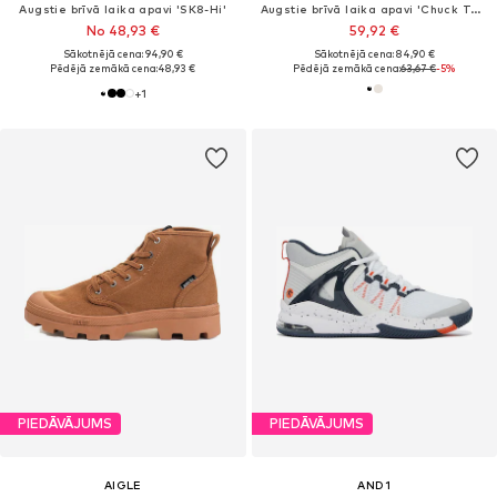
Augstie brīvā laika apavi 'SK8-Hi'
Augstie brīvā laika apavi 'Chuck Taylor All Star Leather'
No 48,93 €
59,92 €
Sākotnējā cena: 94,90 €
Sākotnējā cena: 84,90 €
Pēdējā zemākā cena:
48,93 €
Pēdējā zemākā cena:
63,67 €
-5%
+
1
PIEDĀVĀJUMS
PIEDĀVĀJUMS
AIGLE
AND1