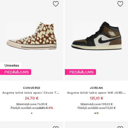
Unisekss
PIEDĀVĀJUMS
PIEDĀVĀJUMS
CONVERSE
JORDAN
Augstie brīvā laika apavi 'Chuck Taylor All Star'
Augstie brīvā laika apavi 'AIR JORDAN 1'
24,70 €
125,10 €
Sākotnējā cena: 74,90 €
Sākotnējā cena: 139,00 €
Pēdējā zemākā cena:
26,94 €
-8%
Pēdējā zemākā cena:
112,50 €