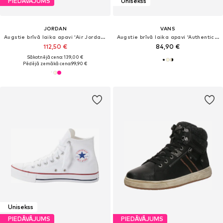
PIEDĀVĀJUMS
Unisekss
JORDAN
VANS
Augstie brīvā laika apavi 'Air Jordan 1'
Augstie brīvā laika apavi 'Authentic 2.0'
112,50 €
84,90 €
Sākotnējā cena: 139,00 €
Pēdējā zemākā cena:
99,90 €
Unisekss
PIEDĀVĀJUMS
PIEDĀVĀJUMS