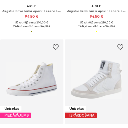
AIGLE
AIGLE
Augstie brīvā laika apavi 'Tenere LTR GTX'
Augstie brīvā laika apavi 'Tenere LTR GTX'
94,50 €
94,50 €
Sākotnējā cena: 210,00 €
Sākotnējā cena: 210,00 €
Pēdējā zemākā cena:
94,50 €
Pēdējā zemākā cena:
94,50 €
Unisekss
Unisekss
PIEDĀVĀJUMS
IZPĀRDOŠANA