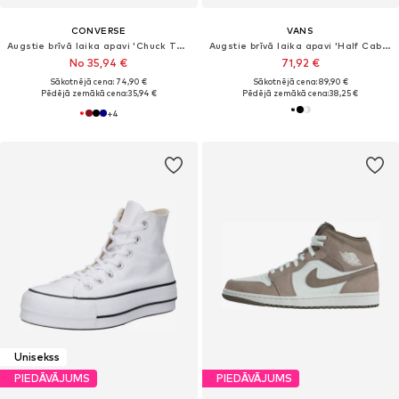
CONVERSE
VANS
Augstie brīvā laika apavi 'Chuck Taylor All Star'
Augstie brīvā laika apavi 'Half Cab Decon'
No 35,94 €
71,92 €
Sākotnējā cena: 74,90 €
Sākotnējā cena: 89,90 €
Pēdējā zemākā cena:
35,94 €
Pēdējā zemākā cena:
38,25 €
+
4
Unisekss
PIEDĀVĀJUMS
PIEDĀVĀJUMS