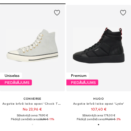
Unisekss
Premium
PIEDĀVĀJUMS
PIEDĀVĀJUMS
CONVERSE
HUGO
Augstie brīvā laika apavi 'Chuck Taylor All Star'
Augstie brīvā laika apavi 'Lyde'
No 23,96 €
107,40 €
Sākotnējā cena: 79,90 €
Sākotnējā cena: 179,00 €
Pēdējā zemākā cena:
26,96 €
-11%
Pēdējā zemākā cena:
111,30 €
-3%