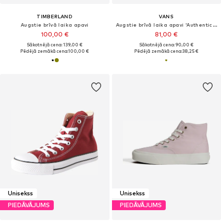
TIMBERLAND
VANS
Augstie brīvā laika apavi
Augstie brīvā laika apavi 'Authentic 2.0'
100,00 €
81,00 €
Sākotnējā cena: 139,00 €
Sākotnējā cena: 90,00 €
Pēdējā zemākā cena:
100,00 €
Pēdējā zemākā cena:
38,25 €
Unisekss
Unisekss
PIEDĀVĀJUMS
PIEDĀVĀJUMS