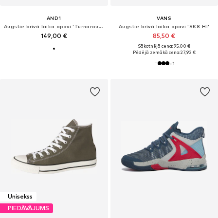
AND1
VANS
Augstie brīvā laika apavi 'Turnaround'
Augstie brīvā laika apavi 'SK8-HI'
149,00 €
85,50 €
Sākotnējā cena: 95,00 €
Pēdējā zemākā cena:
27,92 €
+
1
Unisekss
PIEDĀVĀJUMS