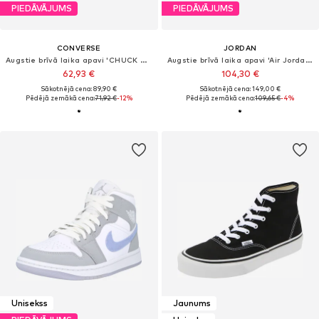
PIEDĀVĀJUMS
PIEDĀVĀJUMS
CONVERSE
JORDAN
Augstie brīvā laika apavi 'CHUCK TAYLOR ALL STAR LIFT PLATFORM WIDE WIDTH'
Augstie brīvā laika apavi 'Air Jordan 1 Mid SE'
62,93 €
104,30 €
Sākotnējā cena: 89,90 €
Sākotnējā cena: 149,00 €
Pēdējā zemākā cena:
71,92 €
-12%
Pēdējā zemākā cena:
109,65 €
-4%
Unisekss
Jaunums