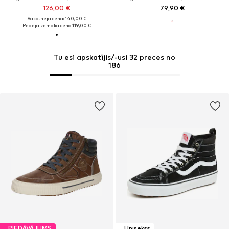
126,00 €
79,90 €
Sākotnējā cena: 140,00 €
Pēdējā zemākā cena:
119,00 €
Tu esi apskatījis/-usi 32 preces no
186
PIEDĀVĀJUMS
Unisekss