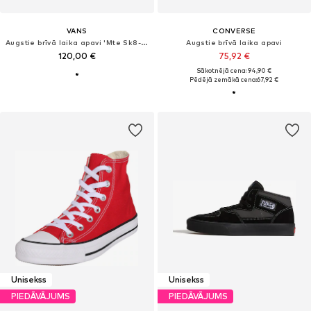
VANS
CONVERSE
Augstie brīvā laika apavi 'Mte Sk8-Hi'
Augstie brīvā laika apavi
120,00 €
75,92 €
Sākotnējā cena: 94,90 €
Pēdējā zemākā cena:
67,92 €
Unisekss
Unisekss
PIEDĀVĀJUMS
PIEDĀVĀJUMS