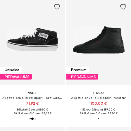
Unisekss
Premium
PIEDĀVĀJUMS
PIEDĀVĀJUMS
VANS
HUGO
Augstie brīvā laika apavi 'Half Cab Decon'
Augstie brīvā laika apavi 'Neston'
71,92 €
100,00 €
Sākotnējā cena: 89,90 €
Sākotnējā cena: 159,00 €
Pēdējā zemākā cena:
38,25 €
Pēdējā zemākā cena:
97,30 €