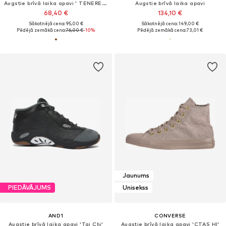
Augstie brīvā laika apavi ' TENERE CVS UNISEX '
Augstie brīvā laika apavi
68,40 €
134,10 €
Sākotnējā cena: 95,00 €
Sākotnējā cena: 149,00 €
Pēdējā zemākā cena:
76,00 €
-10%
Pēdējā zemākā cena:
73,01 €
Jaunums
PIEDĀVĀJUMS
Unisekss
AND1
CONVERSE
Augstie brīvā laika apavi 'Tai Chi'
Augstie brīvā laika apavi 'CTAS HI'