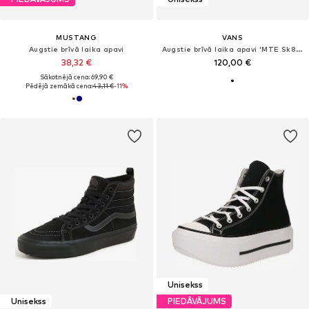
MUSTANG
VANS
Augstie brīvā laika apavi
Augstie brīvā laika apavi 'MTE Sk8-Hi'
38,32 €
120,00 €
Sākotnējā cena: 69,90 €
Pēdējā zemākā cena:
43,11 €
-11%
Unisekss
Unisekss
PIEDĀVĀJUMS