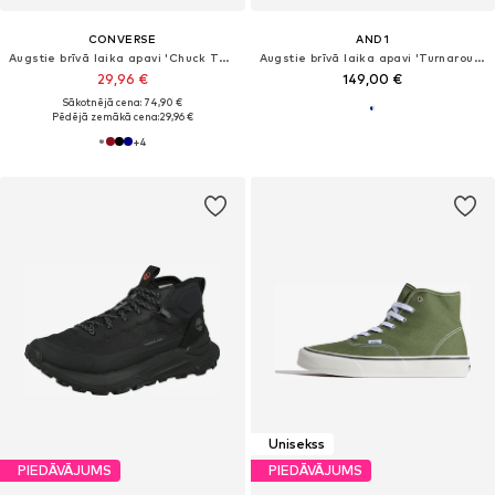
CONVERSE
AND1
Augstie brīvā laika apavi 'Chuck Taylor All Star'
Augstie brīvā laika apavi 'Turnaround'
29,96 €
149,00 €
Sākotnējā cena: 74,90 €
Pēdējā zemākā cena:
29,96 €
+
4
Unisekss
PIEDĀVĀJUMS
PIEDĀVĀJUMS