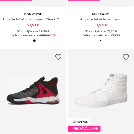
CONVERSE
MUSTANG
Augstie brīvā laika apavi 'Chuck Taylor All Star'
Augstie brīvā laika apavi
53,91 €
31,96 €
Sākotnējā cena: 74,90 €
Sākotnējā cena: 79,90 €
Pēdējā zemākā cena:
59,90 €
-10%
Pēdējā zemākā cena:
29,93 €
Unisekss
PIEDĀVĀJUMS