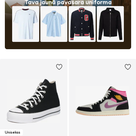
Tava jaunā pavasara uniforma
Unisekss