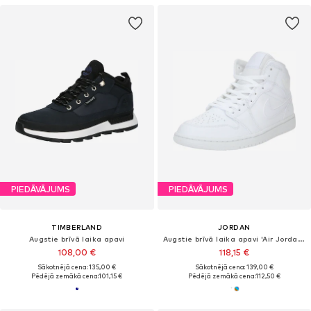
PIEDĀVĀJUMS
PIEDĀVĀJUMS
TIMBERLAND
JORDAN
Augstie brīvā laika apavi
Augstie brīvā laika apavi 'Air Jordan 1 Mid'
108,00 €
118,15 €
Sākotnējā cena: 135,00 €
Sākotnējā cena: 139,00 €
Pēdējā zemākā cena:
101,15 €
Pēdējā zemākā cena:
112,50 €