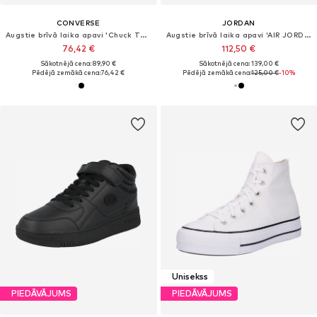
CONVERSE
JORDAN
Augstie brīvā laika apavi 'Chuck TayIor All Star Lift Platform'
Augstie brīvā laika apavi 'AIR JORDAN 1'
76,42 €
112,50 €
Sākotnējā cena: 89,90 €
Sākotnējā cena: 139,00 €
Pēdējā zemākā cena:
76,42 €
Pēdējā zemākā cena:
125,00 €
-10%
Unisekss
PIEDĀVĀJUMS
PIEDĀVĀJUMS