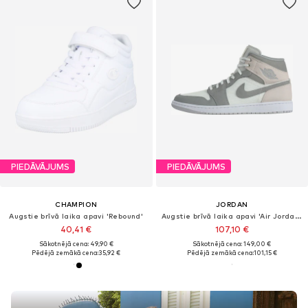
PIEDĀVĀJUMS
PIEDĀVĀJUMS
CHAMPION
JORDAN
Augstie brīvā laika apavi 'Rebound'
Augstie brīvā laika apavi 'Air Jordan 1'
40,41 €
107,10 €
Sākotnējā cena: 49,90 €
Sākotnējā cena: 149,00 €
Pēdējā zemākā cena:
35,92 €
Pēdējā zemākā cena:
101,15 €