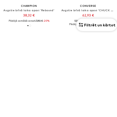
CHAMPION
CONVERSE
Augstie brīvā laika apavi 'Rebound'
Augstie brīvā laika apavi 'CHUCK TAYLOR ALL STAR LIFT'
38,32 €
62,93 €
Pēdējā zemākā cena:
47,90 €
-20%
Sākotnējā cena: 89,90 €
Filtrēt un kārtot
Pēdējā zemākā cena:
67,41 €
-6%
Jaunums
Unisekss
Unisekss
PIEDĀVĀJUMS