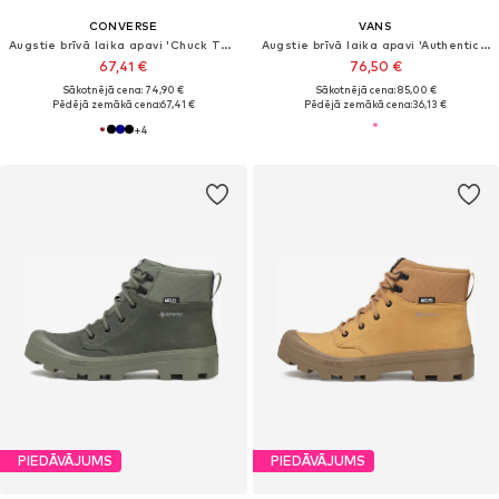
CONVERSE
VANS
Augstie brīvā laika apavi 'Chuck Taylor All Star'
Augstie brīvā laika apavi 'Authentic Hi 2.0'
67,41 €
76,50 €
Sākotnējā cena: 74,90 €
Sākotnējā cena: 85,00 €
Pēdējā zemākā cena:
67,41 €
Pēdējā zemākā cena:
36,13 €
+
4
PIEDĀVĀJUMS
PIEDĀVĀJUMS