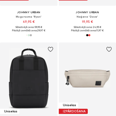
JOHNNY URBAN
JOHNNY URBAN
Mugursoma 'Ryan'
Naģene 'Dave'
49,95 €
19,95 €
Sākotnējā cena: 59,95 €
Sākotnējā cena: 24,95 €
Pēdējā zemākā cena:
29,97 €
Pēdējā zemākā cena:
11,97 €
Unisekss
Unisekss
IZPĀRDOŠANA