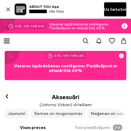
ABOUT YOU App
Uz lietotni
(152 700)
Vasaras izpārdošanas noslēgums:
01
D.
15
H
12
M
44
S
Piedāvājumi ar atlaidi līdz 60%
01
D.
15
H
12
M
44
S
Vasaras izpārdošanas noslēgums: Piedāvājumi ar
atlaidi līdz 60%
Aksesuāri
(Johnny Urban) vīriešiem
Jaunumi
Somas un mugursomas
Naģenes un cepure
Visas preces
Tavi piedāvājumi
214