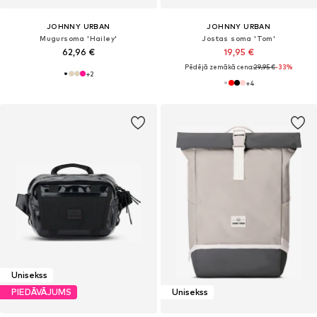
JOHNNY URBAN
JOHNNY URBAN
Mugursoma 'Hailey'
Jostas soma 'Tom'
62,96 €
19,95 €
Pēdējā zemākā cena:
29,95 €
-33%
+
2
+
4
Unisekss
PIEDĀVĀJUMS
Unisekss