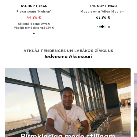
JOHNNY URBAN
JOHNNY URBAN
Pleca soma 'Nelson'
Mugursoma 'Allen Medium'
44,96 €
62,96 €
Sākotnējā cena: 59,95 €
+
8
Pēdējā zemākā cena:
34,97 €
ATKLĀJ TENDENCES UN LABĀKOS ZĪMOLUS
Iedvesma Aksesuāri
Pirmklasīga mode stilīgam