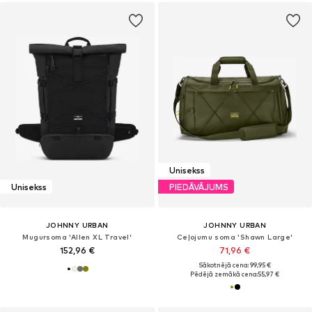
Unisekss
Unisekss
PIEDĀVĀJUMS
JOHNNY URBAN
JOHNNY URBAN
Mugursoma 'Allen XL Travel'
Ceļojumu soma 'Shawn Large'
152,96 €
71,96 €
Sākotnējā cena: 99,95 €
Pēdējā zemākā cena:
55,97 €