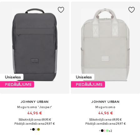
Unisekss
Unisekss
PIEDĀVĀJUMS
PIEDĀVĀJUMS
JOHNNY URBAN
JOHNNY URBAN
Mugursoma 'Jasper'
Mugursoma
44,96 €
44,96 €
Sākotnējā cena: 69,95 €
Sākotnējā cena: 69,95 €
Pēdējā zemākā cena:
29,97 €
Pēdējā zemākā cena:
29,97 €
+
2