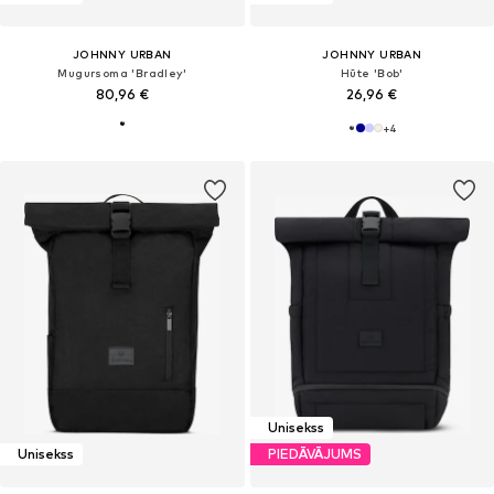
JOHNNY URBAN
JOHNNY URBAN
Mugursoma 'Bradley'
Hūte 'Bob'
80,96 €
26,96 €
+
4
Unisekss
Unisekss
PIEDĀVĀJUMS