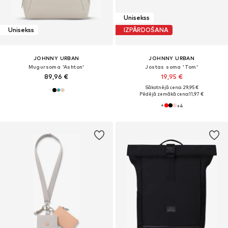
Unisekss
Unisekss
IZPĀRDOŠANA
JOHNNY URBAN
JOHNNY URBAN
Mugursoma 'Ashton'
Jostas soma 'Tom'
89,96 €
19,95 €
Sākotnējā cena: 29,95 €
Pēdējā zemākā cena:
11,97 €
+
4