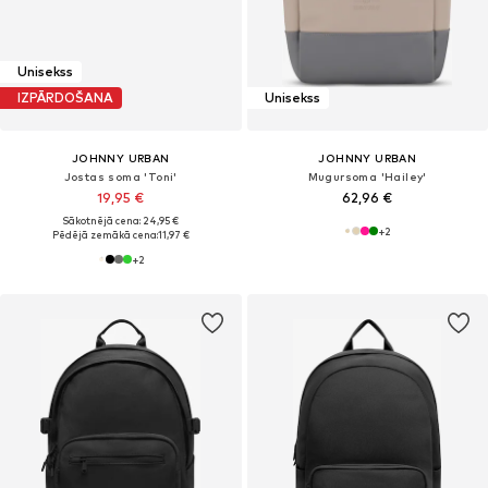
Unisekss
IZPĀRDOŠANA
Unisekss
JOHNNY URBAN
JOHNNY URBAN
Jostas soma 'Toni'
Mugursoma 'Hailey'
19,95 €
62,96 €
Sākotnējā cena: 24,95 €
+
2
Pēdējā zemākā cena:
11,97 €
+
2