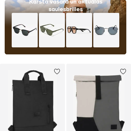
Karsta vasara un aktuālas
saulesbrilles