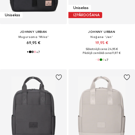
Unisekss
Unisekss
IZPĀRDOŠANA
JOHNNY URBAN
JOHNNY URBAN
Mugursoma 'Mika'
Naģene 'Jen'
69,95 €
19,95 €
Sākotnējā cena: 24,95 €
+
7
Pēdējā zemākā cena:
11,97 €
+
7