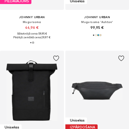
PIEDĀVĀJUMS
Unisekss
JOHNNY URBAN
JOHNNY URBAN
Mugursoma
Mugursoma 'Ashton'
44,96 €
99,95 €
Sākotnējā cena: 59,95 €
Pēdējā zemākā cena:
29,97 €
Unisekss
Unisekss
IZPĀRDOŠANA