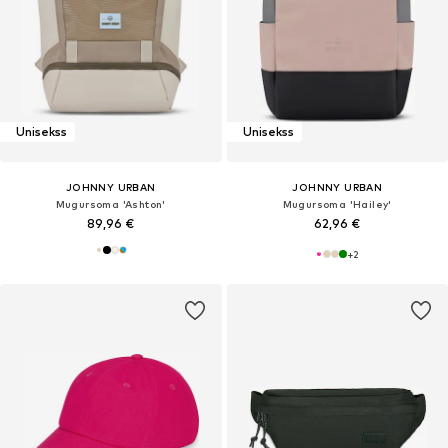
Unisekss
Unisekss
JOHNNY URBAN
JOHNNY URBAN
Mugursoma 'Ashton'
Mugursoma 'Hailey'
89,96 €
62,96 €
+
2