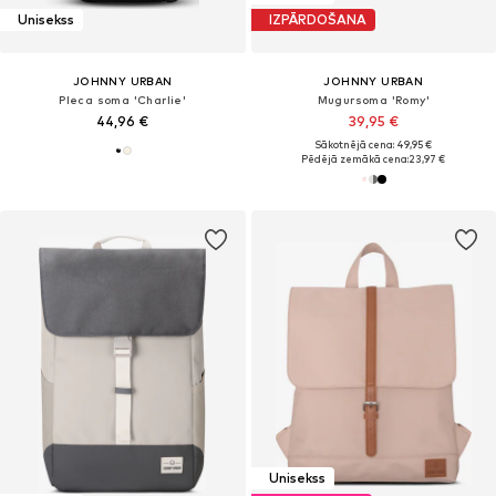
Unisekss
IZPĀRDOŠANA
JOHNNY URBAN
JOHNNY URBAN
Pleca soma 'Charlie'
Mugursoma 'Romy'
44,96 €
39,95 €
Sākotnējā cena: 49,95 €
Pēdējā zemākā cena:
23,97 €
Unisekss