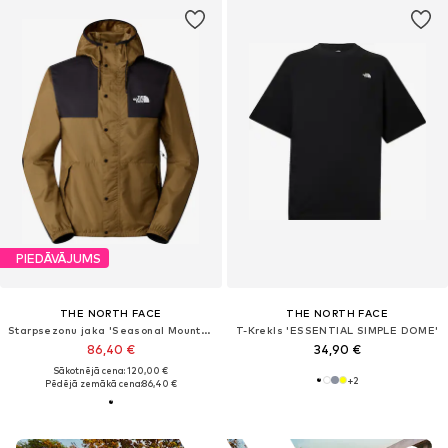
PIEDĀVĀJUMS
THE NORTH FACE
THE NORTH FACE
Starpsezonu jaka 'Seasonal Mountain'
T-Krekls 'ESSENTIAL SIMPLE DOME'
86,40 €
34,90 €
Sākotnējā cena: 120,00 €
+
2
Pēdējā zemākā cena:
86,40 €