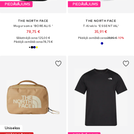
PIEDĀVĀJUMS
PIEDĀVĀJUMS
THE NORTH FACE
THE NORTH FACE
Mugursoma 'BOREALIS '
T-Krekls 'ESSENTIAL'
78,75 €
35,91 €
Sākotnējā cena: 125,00 €
Pēdējā zemākā cena:
39,90 €
-10%
Pēdējā zemākā cena:
78,75 €
Unisekss