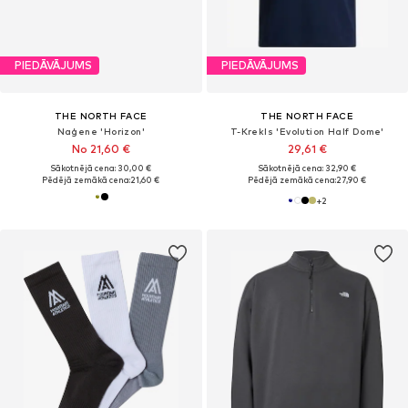
PIEDĀVĀJUMS
PIEDĀVĀJUMS
THE NORTH FACE
THE NORTH FACE
Naģene 'Horizon'
T-Krekls 'Evolution Half Dome'
No 21,60 €
29,61 €
Sākotnējā cena: 30,00 €
Sākotnējā cena: 32,90 €
Pēdējā zemākā cena:
21,60 €
Pēdējā zemākā cena:
27,90 €
+
2