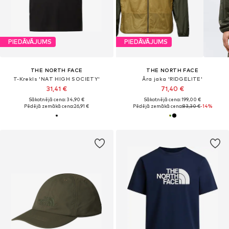
PIEDĀVĀJUMS
PIEDĀVĀJUMS
THE NORTH FACE
THE NORTH FACE
T-Krekls 'NAT HIGH SOCIETY'
Āra jaka 'RIDGELITE'
31,41 €
71,40 €
Sākotnējā cena: 34,90 €
Sākotnējā cena: 199,00 €
Pēdējā zemākā cena:
26,91 €
Pēdējā zemākā cena:
83,30 €
-14%