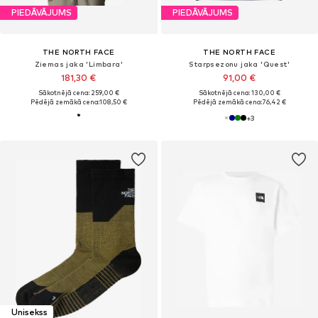
PIEDĀVĀJUMS
PIEDĀVĀJUMS
THE NORTH FACE
THE NORTH FACE
Ziemas jaka 'Limbara'
Starpsezonu jaka 'Quest'
181,30 €
91,00 €
Sākotnējā cena: 259,00 €
Sākotnējā cena: 130,00 €
Pēdējā zemākā cena:
108,50 €
Pēdējā zemākā cena:
76,42 €
+
3
Unisekss