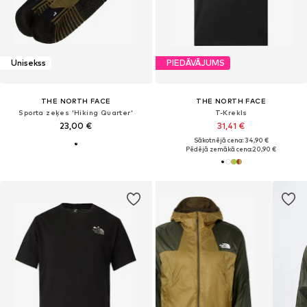
Unisekss
PIEDĀVĀJUMS
THE NORTH FACE
THE NORTH FACE
Sporta zeķes 'Hiking Quarter'
T-Krekls
23,00 €
31,41 €
Sākotnējā cena: 34,90 €
Pēdējā zemākā cena:
20,90 €