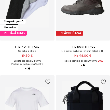
3 iepakojumā
Unisekss
PIEDĀVĀJUMS
IZPĀRDOŠANA
THE NORTH FACE
THE NORTH FACE
Sporta zeķes
Klasiski zābaki 'Storm Strike III'
19,80 €
No 96,00 €
Sākotnējā cena: 22,00 €
Pēdējā zemākā cena:
120,00 €
-20%
Pēdējā zemākā cena:
19,80 €