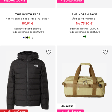
PIEDĀVĀJUMS
PIEDĀVĀJUMS
THE NORTH FACE
THE NORTH FACE
Funkcionāla flīsa jaka 'Glacier'
Āra jaka 'Nimble'
80,91 €
No 73,50 €
Sākotnējā cena: 89,90 €
Sākotnējā cena: 105,00 €
Pēdējā zemākā cena:
79,90 €
Pēdējā zemākā cena:
66,15 €
+
2
Unisekss
IZPĀRDOŠANA
PIEDĀVĀJUMS