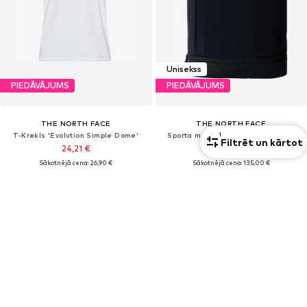
Unisekss
PIEDĀVĀJUMS
PIEDĀVĀJUMS
THE NORTH FACE
THE NORTH FACE
T-Krekls 'Evolution Simple Dome'
Sporta mugursoma 'NEVER STOP'
1
Filtrēt un kārtot
24,21 €
108,00 €
Sākotnējā cena: 26,90 €
Sākotnējā cena: 135,00 €
Pēdējā zemākā cena:
21,90 €
Pēdējā zemākā cena:
86,40 €
+
14
ATRODI PAREIZO PIEGRIEZUMU
Sports ceļveži