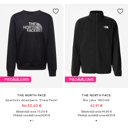
PIEDĀVĀJUMS
PIEDĀVĀJUMS
THE NORTH FACE
THE NORTH FACE
Sportisks džemperis 'Drew Peak'
Āra jaka 'KECHA'
No 50,40 €
62,91 €
Sākotnējā cena: 70,00 €
Sākotnējā cena: 94,90 €
Pēdējā zemākā cena:
35,93 €
Pēdējā zemākā cena:
48,93 €