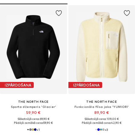
IZPĀRDOŠANA
IZPĀRDOŠANA
THE NORTH FACE
THE NORTH FACE
Sporta džemperis 'Glacier'
Funkcionāla flīsa jaka 'YUMIORI'
59,90 €
89,90 €
Sākotnējā cena: 69,90 €
Sākotnējā cena: 109,00 €
Pēdējā zemākā cena:
59,90 €
Pēdējā zemākā cena:
42,90 €
+
1
+
3