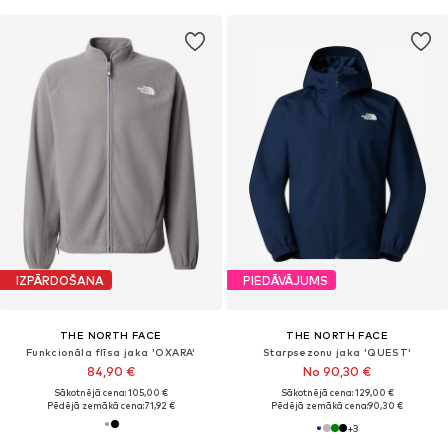
IZPĀRDOŠANA
PIEDĀVĀJUMS
THE NORTH FACE
THE NORTH FACE
Funkcionāla flīsa jaka 'OXARA'
Starpsezonu jaka 'QUEST'
84,90 €
No 90,30 €
Sākotnējā cena: 105,00 €
Sākotnējā cena: 129,00 €
Pēdējā zemākā cena:
71,92 €
Pēdējā zemākā cena:
90,30 €
+
3