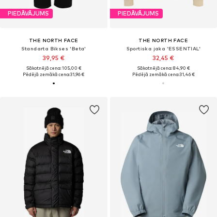
PIEDĀVĀJUMS
PIEDĀVĀJUMS
THE NORTH FACE
THE NORTH FACE
Standarta Bikses 'Beta'
Sportiska jaka 'ESSENTIAL'
39,95 €
32,45 €
Sākotnējā cena: 105,00 €
Sākotnējā cena: 84,90 €
Pēdējā zemākā cena:
31,96 €
Pēdējā zemākā cena:
31,46 €