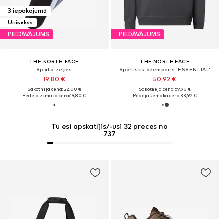
3 iepakojumā
Unisekss
PIEDĀVĀJUMS
PIEDĀVĀJUMS
THE NORTH FACE
THE NORTH FACE
Sporta zeķes
Sportisks džemperis 'ESSENTIAL'
19,80 €
50,92 €
Sākotnējā cena: 22,00 €
Sākotnējā cena: 69,90 €
Pēdējā zemākā cena:
19,80 €
Pēdējā zemākā cena:
33,92 €
Tu esi apskatījis/-usi 32 preces no
737