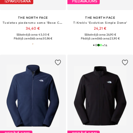
IZPĀRDOŠANA
PIEDĀVĀJUMS
THE NORTH FACE
THE NORTH FACE
Tualetes piederumu soma 'Base Camp Voyager'
T-Krekls 'Evolution Simple Dome'
34,40 €
24,21 €
Sākotnējā cena: 43,00 €
Sākotnējā cena: 26,90 €
Pēdējā zemākā cena:
30,96 €
Pēdējā zemākā cena:
23,90 €
+
14