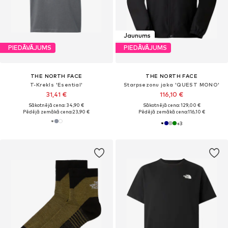
Jaunums
PIEDĀVĀJUMS
PIEDĀVĀJUMS
THE NORTH FACE
THE NORTH FACE
T-Krekls 'Esential'
Starpsezonu jaka 'QUEST MONO'
31,41 €
116,10 €
Sākotnējā cena: 34,90 €
Sākotnējā cena: 129,00 €
Pēdējā zemākā cena:
23,90 €
Pēdējā zemākā cena:
116,10 €
+
3