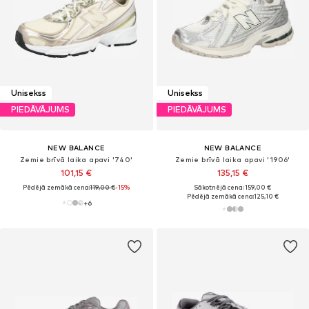
Unisekss
Unisekss
PIEDĀVĀJUMS
PIEDĀVĀJUMS
NEW BALANCE
NEW BALANCE
Zemie brīvā laika apavi '740'
Zemie brīvā laika apavi '1906'
101,15 €
135,15 €
Pēdējā zemākā cena:
119,00 €
-15%
Sākotnējā cena: 159,00 €
Pēdējā zemākā cena:
125,10 €
+
6