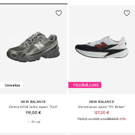
Unisekss
PIEDĀVĀJUMS
NEW BALANCE
NEW BALANCE
Zemie brīvā laika apavi '740'
Skriešanas apavi 'FC Rebel'
119,00 €
127,20 €
Pēdējā zemākā cena:
159,00 €
-20%
+
6