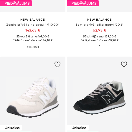
PIEDĀVĀJUMS
PIEDĀVĀJUMS
NEW BALANCE
NEW BALANCE
Zemie brīvā laika apavi 'M1000'
Zemie brīvā laika apavi '204'
143,65 €
62,93 €
Sākotnējā cena: 169,00 €
Sākotnējā cena: 129,00 €
Pēdējā zemākā cena:
134,10 €
Pēdējā zemākā cena:
59,90 €
+
1
Unisekss
Unisekss