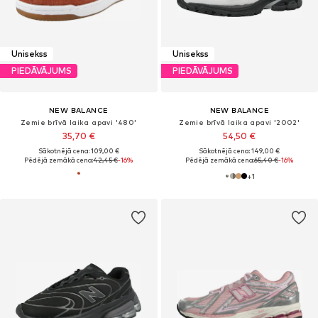
Unisekss
Unisekss
PIEDĀVĀJUMS
PIEDĀVĀJUMS
NEW BALANCE
NEW BALANCE
Zemie brīvā laika apavi '480'
Zemie brīvā laika apavi '2002'
35,70 €
54,50 €
Sākotnējā cena: 109,00 €
Sākotnējā cena: 149,00 €
Pēdējā zemākā cena:
42,45 €
-16%
Pēdējā zemākā cena:
65,40 €
-16%
+
1