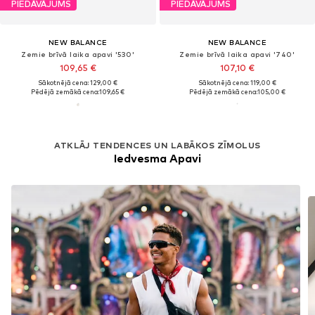
PIEDĀVĀJUMS
PIEDĀVĀJUMS
NEW BALANCE
NEW BALANCE
Zemie brīvā laika apavi '530'
Zemie brīvā laika apavi '740'
109,65 €
107,10 €
Sākotnējā cena: 129,00 €
Sākotnējā cena: 119,00 €
Pēdējā zemākā cena:
109,65 €
Pēdējā zemākā cena:
105,00 €
ATKLĀJ TENDENCES UN LABĀKOS ZĪMOLUS
Iedvesma Apavi