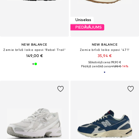
Unisekss
PIEDĀVĀJUMS
NEW BALANCE
NEW BALANCE
Zemie brīvā laika apavi 'Rebel Trail'
Zemie brīvā laika apavi '471'
149,00 €
35,94 €
Sākotnējā cena: 99,90 €
Pēdējā zemākā cena:
41,93 €
-14%