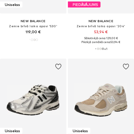
Unisekss
PIEDĀVĀJUMS
NEW BALANCE
NEW BALANCE
Zemie brīvā laika apavi '530'
Zemie brīvā laika apavi '204'
119,00 €
53,94 €
Sākotnējā cena: 129,00 €
Pēdējā zemākā cena:
53,94 €
+
1
Unisekss
Unisekss