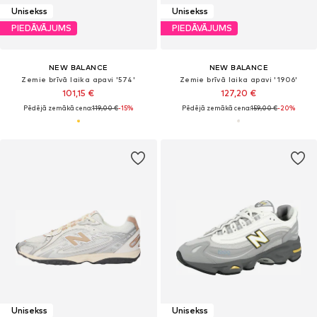
Unisekss
Unisekss
PIEDĀVĀJUMS
PIEDĀVĀJUMS
NEW BALANCE
NEW BALANCE
Zemie brīvā laika apavi '574'
Zemie brīvā laika apavi '1906'
101,15 €
127,20 €
Pēdējā zemākā cena:
119,00 €
-15%
Pēdējā zemākā cena:
159,00 €
-20%
Unisekss
Unisekss