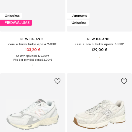
Unisekss
Jaunums
PIEDĀVĀJUMS
Unisekss
NEW BALANCE
NEW BALANCE
Zemie brīvā laika apavi '5030'
Zemie brīvā laika apavi '5030'
103,20 €
129,00 €
Sākotnējā cena: 129,00 €
Pēdējā zemākā cena:
92,00 €