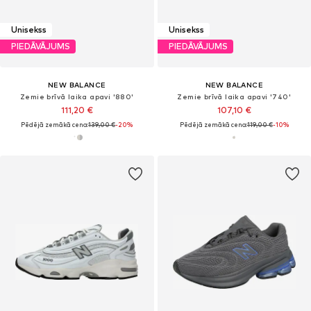
Unisekss
Unisekss
PIEDĀVĀJUMS
PIEDĀVĀJUMS
NEW BALANCE
NEW BALANCE
Zemie brīvā laika apavi '880'
Zemie brīvā laika apavi '740'
111,20 €
107,10 €
Pēdējā zemākā cena:
139,00 €
-20%
Pēdējā zemākā cena:
119,00 €
-10%