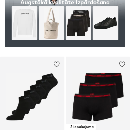
Augstākā kvalitāte Izpārdošana
3 iepakojumā