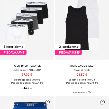
5 iepakojumā
2 iepakojumā
PIEDĀVĀJUMS
PIEDĀVĀJUMS
POLO RALPH LAUREN
KARL LAGERFELD
Bokseršorti 'CLSSIC'
Apakškrekls
67,92 €
23,52 €
Sākotnējā cena: 79,90 €
Sākotnējā cena: 49,00 €
Pēdējā zemākā cena:
59,42 €
Pēdējā zemākā cena:
23,52 €
+
6