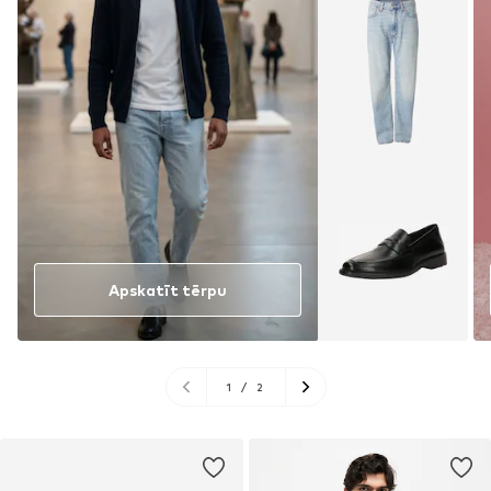
Apskatīt tērpu
1
/
2