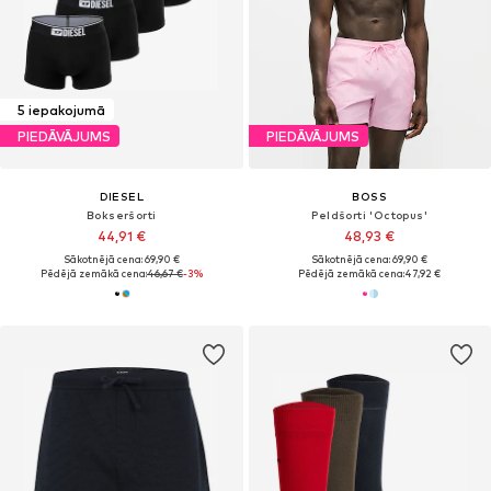
5 iepakojumā
PIEDĀVĀJUMS
PIEDĀVĀJUMS
DIESEL
BOSS
Bokseršorti
Peldšorti 'Octopus'
44,91 €
48,93 €
Sākotnējā cena: 69,90 €
Sākotnējā cena: 69,90 €
Pēdējā zemākā cena:
46,67 €
-3%
Pēdējā zemākā cena:
47,92 €