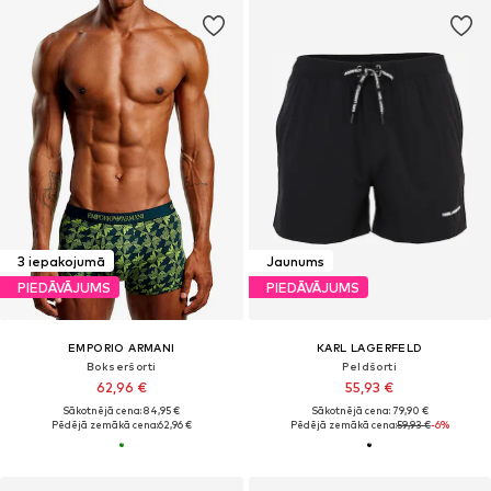
3 iepakojumā
Jaunums
PIEDĀVĀJUMS
PIEDĀVĀJUMS
EMPORIO ARMANI
KARL LAGERFELD
Bokseršorti
Peldšorti
62,96 €
55,93 €
Sākotnējā cena: 84,95 €
Sākotnējā cena: 79,90 €
Pēdējā zemākā cena:
62,96 €
Pēdējā zemākā cena:
59,93 €
-6%