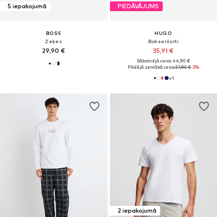
5 iepakojumā
PIEDĀVĀJUMS
BOSS
HUGO
Zeķes
Bokseršorti
29,90 €
35,91 €
Sākotnējā cena: 44,90 €
Pēdējā zemākā cena:
37,90 €
-5%
+
1
2 iepakojumā