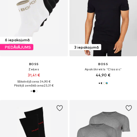
6 iepakojumā
PIEDĀVĀJUMS
3 iepakojumā
BOSS
BOSS
Zeķes
Apakškrekls 'Classic'
31,41 €
44,90 €
Sākotnējā cena: 34,90 €
Pēdējā zemākā cena:
23,31 €