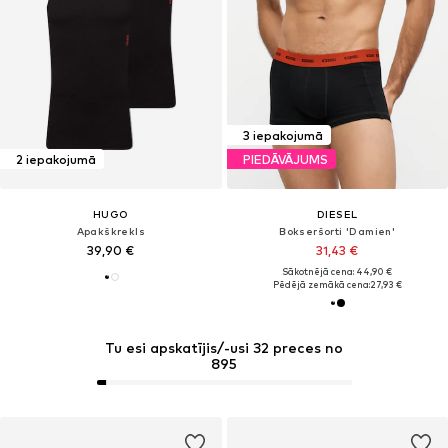
3 iepakojumā
2 iepakojumā
PIEDĀVĀJUMS
HUGO
DIESEL
Apakškrekls
Bokseršorti 'Damien'
39,90 €
31,43 €
Sākotnējā cena: 44,90 €
Pēdējā zemākā cena:
27,93 €
Tu esi apskatījis/-usi 32 preces no
895