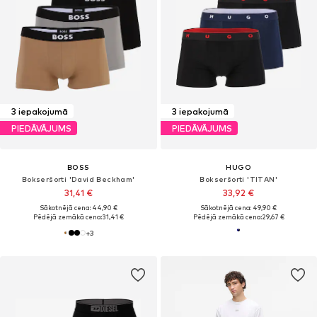
3 iepakojumā
3 iepakojumā
PIEDĀVĀJUMS
PIEDĀVĀJUMS
BOSS
HUGO
Bokseršorti 'David Beckham'
Bokseršorti 'TITAN'
31,41 €
33,92 €
Sākotnējā cena: 44,90 €
Sākotnējā cena: 49,90 €
Pēdējā zemākā cena:
31,41 €
Pēdējā zemākā cena:
29,67 €
+
3