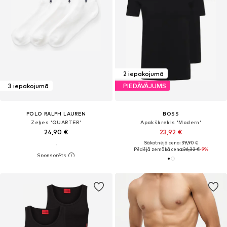
2 iepakojumā
3 iepakojumā
PIEDĀVĀJUMS
POLO RALPH LAUREN
BOSS
Zeķes 'QUARTER'
Apakškrekls 'Modern'
24,90 €
23,92 €
Sākotnējā cena: 39,90 €
Pēdējā zemākā cena:
26,32 €
-9%