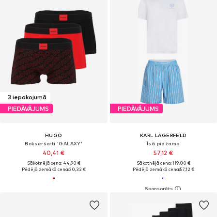
3 iepakojumā
PIEDĀVĀJUMS
PIEDĀVĀJUMS
HUGO
KARL LAGERFELD
Bokseršorti 'GALAXY'
Īsā pidžama
40,41 €
57,12 €
Sākotnējā cena: 44,90 €
Sākotnējā cena: 119,00 €
Pēdējā zemākā cena:
30,32 €
Pēdējā zemākā cena:
57,12 €