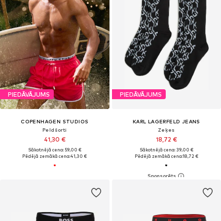
PIEDĀVĀJUMS
PIEDĀVĀJUMS
COPENHAGEN STUDIOS
KARL LAGERFELD JEANS
Peldšorti
Zeķes
41,30 €
18,72 €
Sākotnējā cena: 59,00 €
Sākotnējā cena: 39,00 €
Pēdējā zemākā cena:
41,30 €
Pēdējā zemākā cena:
18,72 €