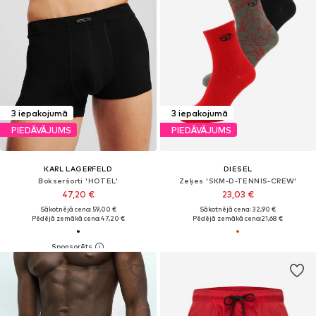
3 iepakojumā
3 iepakojumā
PIEDĀVĀJUMS
PIEDĀVĀJUMS
KARL LAGERFELD
DIESEL
Bokseršorti 'HOTEL'
Zeķes 'SKM-D-TENNIS-CREW'
47,20 €
23,03 €
Sākotnējā cena: 59,00 €
Sākotnējā cena: 32,90 €
Pēdējā zemākā cena:
47,20 €
Pēdējā zemākā cena:
21,68 €