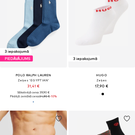
3 iepakojumā
PIEDĀVĀJUMS
3 iepakojumā
POLO RALPH LAUREN
HUGO
Zeķes 'EGYPTIAN'
Zeķes
31,41 €
17,90 €
Sākotnējā cena: 39,90 €
Pēdējā zemākā cena:
34,90 €
-10%