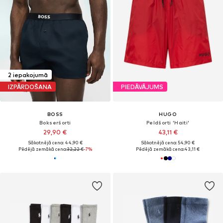
2 iepakojumā
IZPĀRDOŠANA
PIEDĀVĀJUMS
BOSS
HUGO
Bokseršorti
Peldšorti 'Haiti'
29,90 €
43,11 €
Sākotnējā cena: 44,90 €
Sākotnējā cena: 54,90 €
Pēdējā zemākā cena:
32,22 €
-7%
Pēdējā zemākā cena:
43,11 €