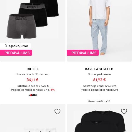
3 iepakojumā
PIEDĀVĀJUMS
PIEDĀVĀJUMS
DIESEL
KARL LAGERFELD
Bokseršorti 'Damien'
Garā pidžama
34,11 €
61,92 €
Sākotnējā cena: 42,90 €
Sākotnējā cena: 129,00 €
Pēdējā zemākā cena:
36,47 €
-6%
Pēdējā zemākā cena:
61,92 €