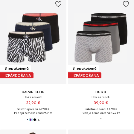
3 iepakojumā
3 iepakojumā
IZPĀRDOŠANA
IZPĀRDOŠANA
CALVIN KLEIN
HUGO
Bokseršorti
Bokseršorti
32,90 €
39,90 €
Sākotnējā cena: 42,90 €
Sākotnējā cena: 44,90 €
Pēdējā zemākā cena:
26,91 €
Pēdējā zemākā cena:
24,21 €
+
4