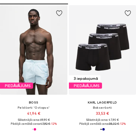
3 iepakojumā
PIEDĀVĀJUMS
PIEDĀVĀJUMS
BOSS
KARL LAGERFELD
Peldšorti 'Octopus'
Bokseršorti
41,94 €
33,53 €
Sākotnējā cena: 69,90 €
Sākotnējā cena: 47,90 €
Pēdējā zemākā cena:
47,92 €
-12%
Pēdējā zemākā cena:
38,32 €
-12%