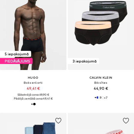
5 iepakojumā
PIEDĀVĀJUMS
3 iepakojumā
HUGO
CALVIN KLEIN
Bokseršorti
Biksītes
49,41 €
44,90 €
Sākotnējā cena: 69,90 €
+
7
Pēdējā zemākā cena:
49,41 €