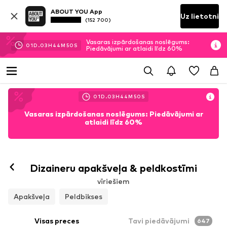
ABOUT YOU App
Uz lietotni
(152 700)
Vasaras izpārdošanas noslēgums:
01
D.
03
H
44
M
47
S
Piedāvājumi ar atlaidi līdz 60%
01
D.
03
H
44
M
47
S
Vasaras izpārdošanas noslēgums: Piedāvājumi ar
atlaidi līdz 60%
Dizaineru apakšveļa & peldkostīmi
vīriešiem
Apakšveļa
Peldbikses
Visas preces
Tavi piedāvājumi
647