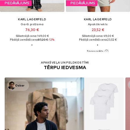
PIEDĀVĀJUMS
PIEDĀVĀJUMS
KARL LAGERFELD
KARL LAGERFELD
Garā pidžama
Apakškrekls
76,30 €
23,52 €
Sākotnējā cena: 149,00 €
Sākotnējā cena: 49,00 €
Pēdējā zemākā cena:
87,20 €
-12%
Pēdējā zemākā cena:
23,52 €
APAKŠVEĻA UN PELDKOSTĪMI
TĒRPU IEDVESMA
Oskar