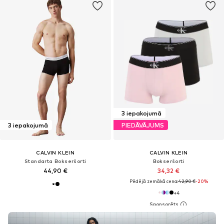
3 iepakojumā
3 iepakojumā
PIEDĀVĀJUMS
CALVIN KLEIN
CALVIN KLEIN
Standarta Bokseršorti
Bokseršorti
44,90 €
34,32 €
Pēdējā zemākā cena:
42,90 €
-20%
+
4