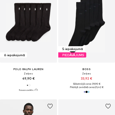
5 iepakojumā
6 iepakojumā
PIEDĀVĀJUMS
POLO RALPH LAUREN
BOSS
Zeķes
Zeķes
49,90 €
33,92 €
Sākotnējā cena: 39,90 €
Pēdējā zemākā cena:
25,42 €