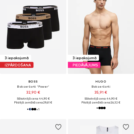
3 iepakojumā
3 iepakojumā
IZPĀRDOŠANA
PIEDĀVĀJUMS
BOSS
HUGO
Bokseršorti 'Power'
Bokseršorti
32,90 €
35,91 €
Sākotnējā cena: 44,90 €
Sākotnējā cena: 44,90 €
Pēdējā zemākā cena:
29,61 €
Pēdējā zemākā cena:
26,32 €
+
1