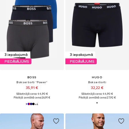
3 iepakojumā
3 iepakojumā
PIEDĀVĀJUMS
PIEDĀVĀJUMS
BOSS
HUGO
Bokseršorti 'Power'
Bokseršorti
35,91 €
32,22 €
Sākotnējā cena: 44,90 €
Sākotnējā cena: 44,90 €
Pēdējā zemākā cena:
26,91 €
Pēdējā zemākā cena:
27,92 €
+
4