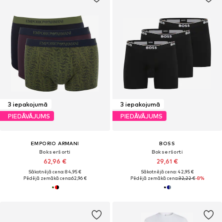
3 iepakojumā
3 iepakojumā
PIEDĀVĀJUMS
PIEDĀVĀJUMS
EMPORIO ARMANI
BOSS
Bokseršorti
Bokseršorti
62,96 €
29,61 €
Sākotnējā cena: 84,95 €
Sākotnējā cena: 42,95 €
Pēdējā zemākā cena:
62,96 €
Pēdējā zemākā cena:
32,22 €
-8%