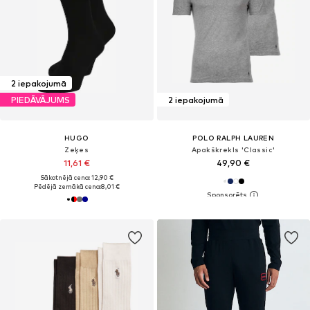
2 iepakojumā
PIEDĀVĀJUMS
2 iepakojumā
HUGO
POLO RALPH LAUREN
Zeķes
Apakškrekls 'Classic'
11,61 €
49,90 €
Sākotnējā cena: 12,90 €
Pēdējā zemākā cena:
8,01 €