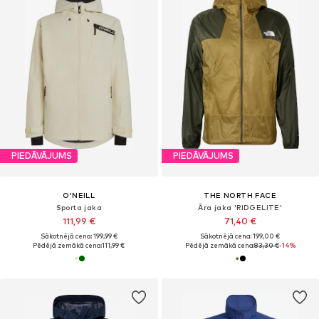
PIEDĀVĀJUMS
PIEDĀVĀJUMS
O'NEILL
THE NORTH FACE
Sporta jaka
Āra jaka 'RIDGELITE'
111,99 €
71,40 €
Sākotnējā cena: 199,99 €
Sākotnējā cena: 199,00 €
Pēdējā zemākā cena:
111,99 €
Pēdējā zemākā cena:
83,30 €
-14%