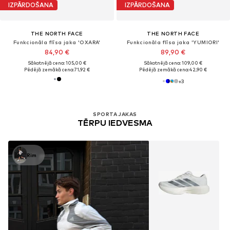
IZPĀRDOŠANA
IZPĀRDOŠANA
THE NORTH FACE
THE NORTH FACE
Funkcionāla flīsa jaka 'OXARA'
Funkcionāla flīsa jaka 'YUMIORI'
84,90 €
89,90 €
Sākotnējā cena: 105,00 €
Sākotnējā cena: 109,00 €
Pēdējā zemākā cena:
71,92 €
Pēdējā zemākā cena:
42,90 €
+
3
SPORTA JAKAS
TĒRPU IEDVESMA
Rim