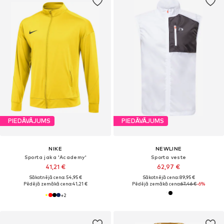
PIEDĀVĀJUMS
PIEDĀVĀJUMS
NIKE
NEWLINE
Sporta jaka 'Academy'
Sporta veste
41,21 €
62,97 €
Sākotnējā cena: 54,95 €
Sākotnējā cena: 89,95 €
Pēdējā zemākā cena:
41,21 €
Pēdējā zemākā cena:
67,46 €
-6%
+
2