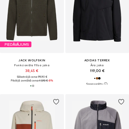
PIEDĀVĀJUMS
JACK WOLFSKIN
ADIDAS TERREX
Funkcionāla flīsa jaka
Āra jaka
38,45 €
119,00 €
Sākotnējā cena: 99,90 €
Pēdējā zemākā cena:
41,93 €
-8%