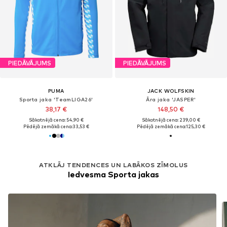
PIEDĀVĀJUMS
PIEDĀVĀJUMS
PUMA
JACK WOLFSKIN
Sporta jaka 'TeamLIGA26'
Āra jaka 'JASPER'
38,17 €
148,50 €
Sākotnējā cena: 54,90 €
Sākotnējā cena: 239,00 €
Pēdējā zemākā cena:
33,53 €
Pēdējā zemākā cena:
125,30 €
ATKLĀJ TENDENCES UN LABĀKOS ZĪMOLUS
Iedvesma Sporta jakas