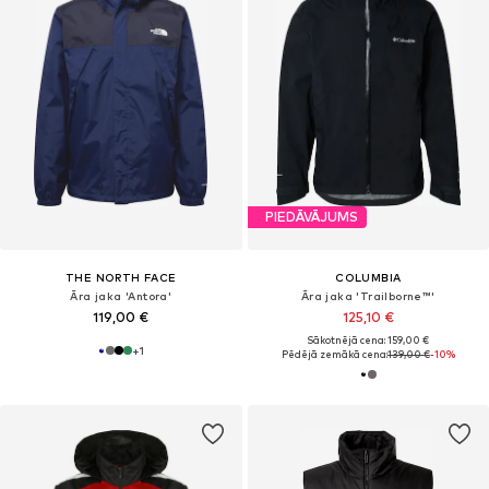
PIEDĀVĀJUMS
THE NORTH FACE
COLUMBIA
Āra jaka 'Antora'
Āra jaka 'Trailborne™'
119,00 €
125,10 €
Sākotnējā cena: 159,00 €
+
1
Pēdējā zemākā cena:
139,00 €
-10%