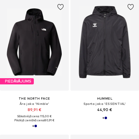
PIEDĀVĀJUMS
THE NORTH FACE
HUMMEL
Āra jaka 'Nimble'
Sporta jaka 'ESSENTIAL'
89,91 €
44,90 €
Sākotnējā cena: 115,00 €
Pēdējā zemākā cena:
80,91 €