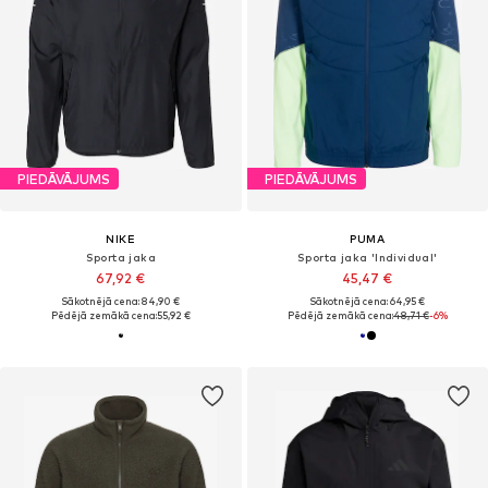
PIEDĀVĀJUMS
PIEDĀVĀJUMS
NIKE
PUMA
Sporta jaka
Sporta jaka 'Individual'
67,92 €
45,47 €
Sākotnējā cena: 84,90 €
Sākotnējā cena: 64,95 €
Pēdējā zemākā cena:
55,92 €
Pēdējā zemākā cena:
48,71 €
-6%