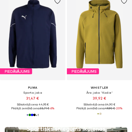
PIEDĀVĀJUMS
PIEDĀVĀJUMS
PUMA
WHISTLER
Sporta jaka
Āra jaka 'Kodie'
31,47 €
39,92 €
Sākotnējā cena: 44,95 €
Sākotnējā cena: 64,90 €
Pēdējā zemākā cena:
33,71 €
-6%
Pēdējā zemākā cena:
49,90 €
-20%
+
1
Sportisks sniegums ikdienas