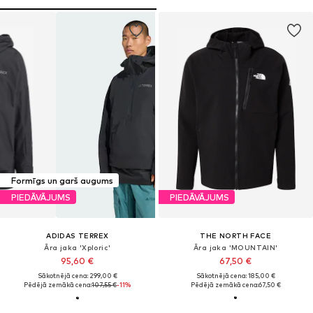
Formīgs un garš augums
PIEDĀVĀJUMS
PIEDĀVĀJUMS
ADIDAS TERREX
THE NORTH FACE
Āra jaka 'Xploric'
Āra jaka 'MOUNTAIN'
95,60 €
67,50 €
Sākotnējā cena: 299,00 €
Sākotnējā cena: 185,00 €
Pēdējā zemākā cena:
107,55 €
-11%
Pēdējā zemākā cena:
67,50 €