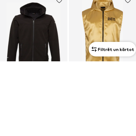
Filtrēt un kārtot
PIEDĀVĀJUMS
ICEPEAK
BENLEE
Āra jaka 'Brimfield'
Sporta veste 'Wareham'
62,91 €
44,90 €
Sākotnējā cena: 79,90 €
Pēdējā zemākā cena:
51,92 €