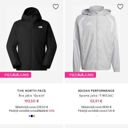
PIEDĀVĀJUMS
PIEDĀVĀJUMS
THE NORTH FACE
ADIDAS PERFORMANCE
Āra jaka 'Quest'
Sporta jaka 'TIRO26L'
193,50 €
53,91 €
Sākotnējā cena: 239,00 €
Sākotnējā cena: 59,90 €
Pēdējā zemākā cena:
215,00 €
-10%
Pēdējā zemākā cena:
47,61 €