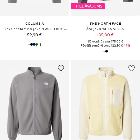
PIEDĀVĀJUMS
COLUMBIA
THE NORTH FACE
Funkcionāla flīsa jaka 'FAST TREK II'
Āra jaka 'ALTA VISTA'
59,90 €
105,00 €
Sākotnējā cena: 175,00 €
+
3
Pēdējā zemākā cena:
122,50 €
-14%