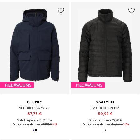
PIEDĀVĀJUMS
PIEDĀVĀJUMS
KILLTEC
WHISTLER
Āra jaka 'KOW 81'
Āra jaka 'Froze'
87,75 €
50,92 €
Sākotnējā cena: 169,00 €
Sākotnējā cena: 69,90 €
Pēdējā zemākā cena:
89,91 €
-2%
Pēdējā zemākā cena:
59,90 €
-15%