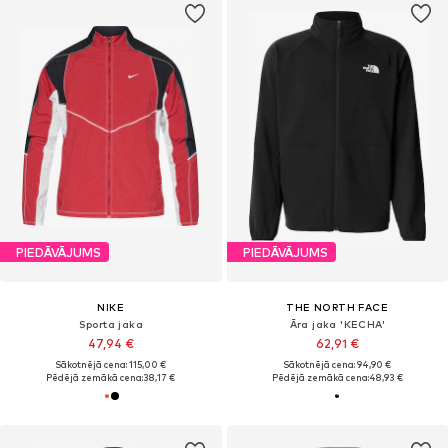
PIEDĀVĀJUMS
PIEDĀVĀJUMS
NIKE
THE NORTH FACE
Sporta jaka
Āra jaka 'KECHA'
47,94 €
62,91 €
Sākotnējā cena: 115,00 €
Sākotnējā cena: 94,90 €
Pēdējā zemākā cena:
38,17 €
Pēdējā zemākā cena:
48,93 €