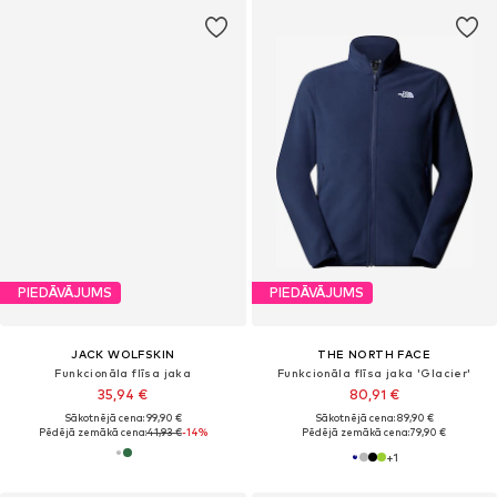
PIEDĀVĀJUMS
PIEDĀVĀJUMS
JACK WOLFSKIN
THE NORTH FACE
Funkcionāla flīsa jaka
Funkcionāla flīsa jaka 'Glacier'
35,94 €
80,91 €
Sākotnējā cena: 99,90 €
Sākotnējā cena: 89,90 €
Pēdējā zemākā cena:
41,93 €
-14%
Pēdējā zemākā cena:
79,90 €
+
1