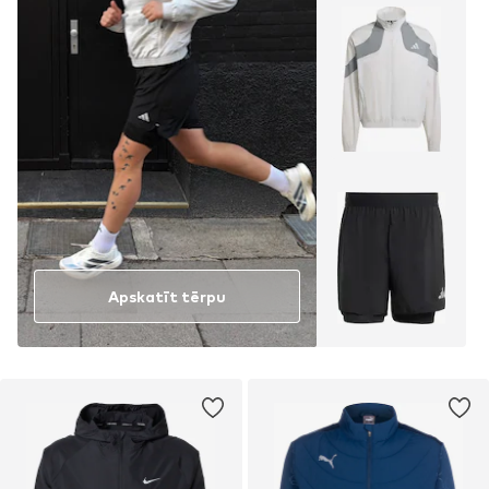
Apskatīt tērpu