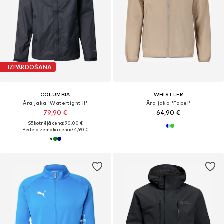
IZPĀRDOŠANA
COLUMBIA
WHISTLER
Āra jaka 'Watertight II'
Āra jaka 'Fabel'
79,90 €
64,90 €
Sākotnējā cena: 90,00 €
Pēdējā zemākā cena:
74,90 €