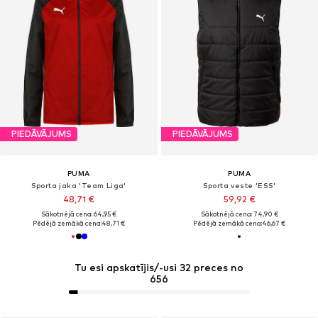
PIEDĀVĀJUMS
PIEDĀVĀJUMS
PUMA
PUMA
Sporta jaka 'Team Liga'
Sporta veste 'ESS'
48,71 €
59,92 €
Sākotnējā cena: 64,95 €
Sākotnējā cena: 74,90 €
Pēdējā zemākā cena:
48,71 €
Pēdējā zemākā cena:
46,67 €
Tu esi apskatījis/-usi 32 preces no
656