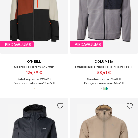
PIEDĀVĀJUMS
PIEDĀVĀJUMS
O'NEILL
COLUMBIA
Sporta jaka 'FWC'Cruz'
Funkcionāla flīsa jaka 'Fast Trek'
124,79 €
58,41 €
Sākotnējā cena: 259,99 €
Sākotnējā cena: 74,90 €
Pēdējā zemākā cena:
124,79 €
Pēdējā zemākā cena:
58,41 €