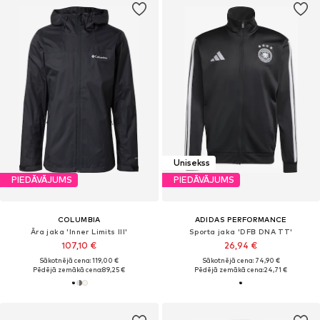
Unisekss
PIEDĀVĀJUMS
PIEDĀVĀJUMS
COLUMBIA
ADIDAS PERFORMANCE
Āra jaka 'Inner Limits III'
Sporta jaka 'DFB DNA TT'
107,10 €
26,94 €
Sākotnējā cena: 119,00 €
Sākotnējā cena: 74,90 €
Pēdējā zemākā cena:
89,25 €
Pēdējā zemākā cena:
24,71 €