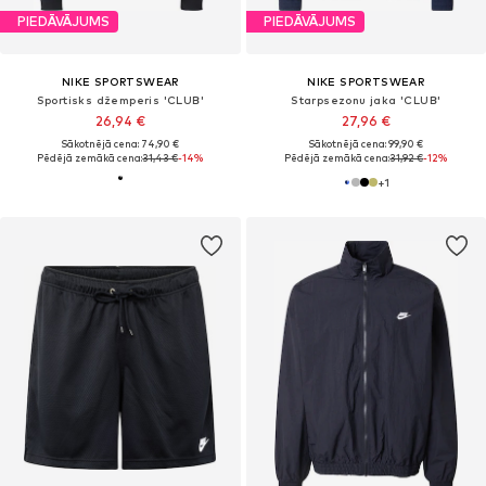
PIEDĀVĀJUMS
PIEDĀVĀJUMS
NIKE SPORTSWEAR
NIKE SPORTSWEAR
Sportisks džemperis 'CLUB'
Starpsezonu jaka 'CLUB'
26,94 €
27,96 €
Sākotnējā cena: 74,90 €
Sākotnējā cena: 99,90 €
Pēdējā zemākā cena:
31,43 €
-14%
Pēdējā zemākā cena:
31,92 €
-12%
+
1