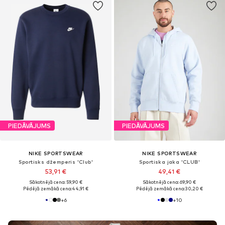
PIEDĀVĀJUMS
PIEDĀVĀJUMS
NIKE SPORTSWEAR
NIKE SPORTSWEAR
Sportisks džemperis 'Club'
Sportiska jaka 'CLUB'
53,91 €
49,41 €
Sākotnējā cena: 59,90 €
Sākotnējā cena: 69,90 €
Pēdējā zemākā cena:
44,91 €
Pēdējā zemākā cena:
30,20 €
+
6
+
10