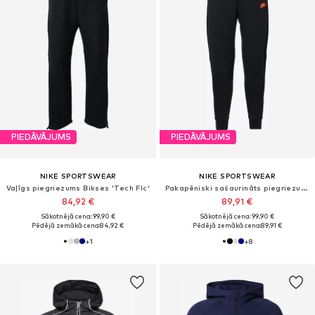
PIEDĀVĀJUMS
PIEDĀVĀJUMS
NIKE SPORTSWEAR
NIKE SPORTSWEAR
Vaļīgs piegriezums Bikses 'Tech Flc'
Pakapēniski sašaurināts piegriezums Bikses 'Tech Fleece'
84,92 €
89,91 €
Sākotnējā cena: 99,90 €
Sākotnējā cena: 99,90 €
Pēdējā zemākā cena:
84,92 €
Pēdējā zemākā cena:
89,91 €
+
1
+
8