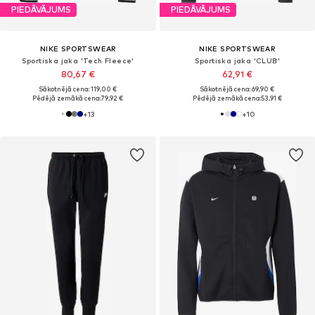
PIEDĀVĀJUMS
PIEDĀVĀJUMS
NIKE SPORTSWEAR
NIKE SPORTSWEAR
Sportiska jaka 'Tech Fleece'
Sportiska jaka 'CLUB'
80,67 €
62,91 €
Sākotnējā cena: 119,00 €
Sākotnējā cena: 69,90 €
Pēdējā zemākā cena:
79,92 €
Pēdējā zemākā cena:
53,91 €
+
13
+
10