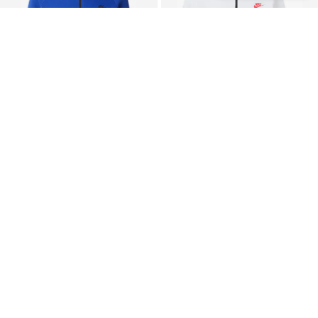
PIEDĀVĀJUMS
PIEDĀVĀJUMS
NIKE SPORTSWEAR
NIKE SPORTSWEAR
Sportiska jaka 'Tech Fleece'
Sportiska jaka 'Tech Fleece'
80,67 €
107,10 €
Sākotnējā cena: 119,00 €
Sākotnējā cena: 119,00 €
Pēdējā zemākā cena:
75,92 €
Pēdējā zemākā cena:
84,92 €
+
13
+
13