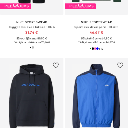
PIEDĀVĀJUMS
PIEDĀVĀJUMS
NIKE SPORTSWEAR
NIKE SPORTSWEAR
Baggy Klasiskas bikses 'Club'
Sportisks džemperis 'CLUB'
31,74 €
46,67 €
Sākotnējā cena: 89,90 €
Sākotnējā cena: 64,90 €
Pēdējā zemākā cena:
25,96 €
Pēdējā zemākā cena:
46,32 €
+
12