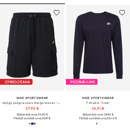
IZPĀRDOŠANA
PIEDĀVĀJUMS
NIKE SPORTSWEAR
NIKE SPORTSWEAR
Vaļīgs piegriezums Kargo bikses 'CLUB'
T-Krekls 'Club'
37,90 €
26,91 €
Sākotnējā cena: 54,90 €
Sākotnējā cena: 29,90 €
Pēdējā zemākā cena:
35,91 €
Pēdējā zemākā cena:
25,42 €