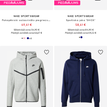
PIEDĀVĀJUMS
PIEDĀVĀJUMS
NIKE SPORTSWEAR
NIKE SPORTSWEAR
Pakapēniski sašaurināts piegriezums Bikses 'Club'
Sportiska jaka 'SHOX'
49,41 €
58,41 €
Sākotnējā cena: 54,90 €
Sākotnējā cena: 84,90 €
Pēdējā zemākā cena:
46,67 €
Pēdējā zemākā cena:
49,22 €
+
6