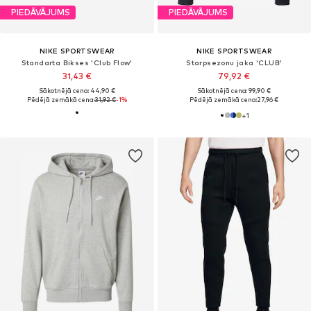
PIEDĀVĀJUMS
PIEDĀVĀJUMS
NIKE SPORTSWEAR
NIKE SPORTSWEAR
Standarta Bikses 'Club Flow'
Starpsezonu jaka 'CLUB'
31,43 €
79,92 €
Sākotnējā cena: 44,90 €
Sākotnējā cena: 99,90 €
Pēdējā zemākā cena:
31,92 €
-1%
Pēdējā zemākā cena:
27,96 €
+
1