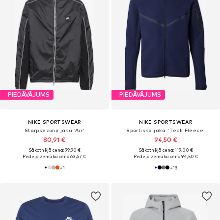
PIEDĀVĀJUMS
PIEDĀVĀJUMS
NIKE SPORTSWEAR
NIKE SPORTSWEAR
Starpsezonu jaka 'Air'
Sportiska jaka 'Tech Fleece'
80,91 €
94,50 €
Sākotnējā cena: 99,90 €
Sākotnējā cena: 119,00 €
Pēdējā zemākā cena:
63,67 €
Pēdējā zemākā cena:
94,50 €
+
1
+
13