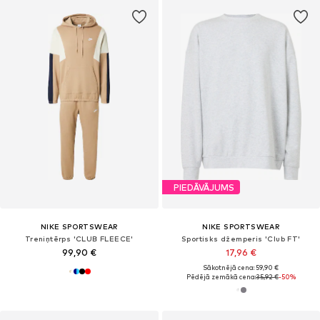
PIEDĀVĀJUMS
NIKE SPORTSWEAR
NIKE SPORTSWEAR
Treniņtērps 'CLUB FLEECE'
Sportisks džemperis 'Club FT'
99,90 €
17,96 €
Sākotnējā cena: 59,90 €
Pēdējā zemākā cena:
35,92 €
-50%