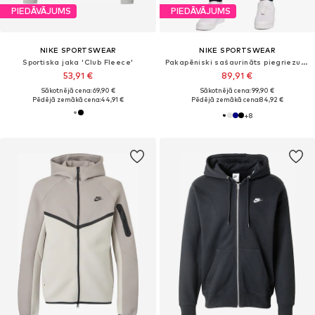
PIEDĀVĀJUMS
PIEDĀVĀJUMS
NIKE SPORTSWEAR
NIKE SPORTSWEAR
Sportiska jaka 'Club Fleece'
Pakapēniski sašaurināts piegriezums Bikses 'Tech Fleece'
53,91 €
89,91 €
Sākotnējā cena: 69,90 €
Sākotnējā cena: 99,90 €
Pēdējā zemākā cena:
44,91 €
Pēdējā zemākā cena:
84,92 €
+
8