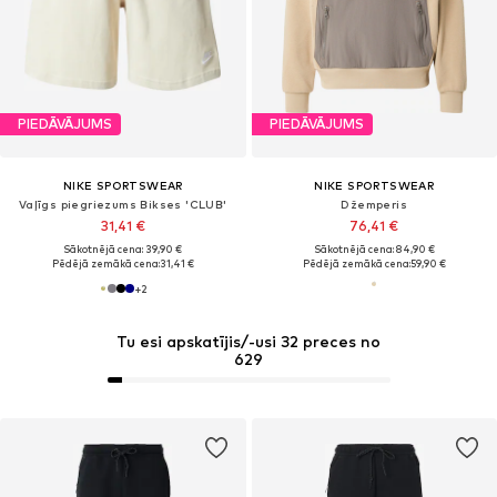
PIEDĀVĀJUMS
PIEDĀVĀJUMS
NIKE SPORTSWEAR
NIKE SPORTSWEAR
Vaļīgs piegriezums Bikses 'CLUB'
Džemperis
31,41 €
76,41 €
Sākotnējā cena: 39,90 €
Sākotnējā cena: 84,90 €
Pēdējā zemākā cena:
31,41 €
Pēdējā zemākā cena:
59,90 €
+
2
Tu esi apskatījis/-usi 32 preces no
629