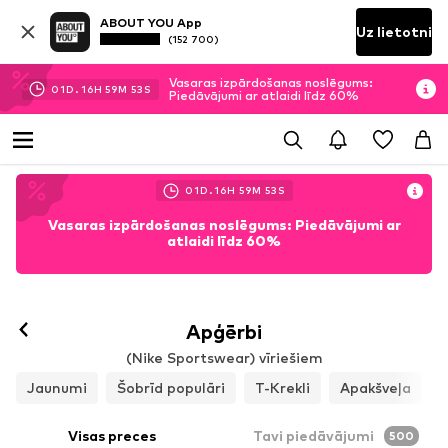
ABOUT YOU App
Uz lietotni
(152 700)
Vasaras izpārdošanas noslēgums:
01
D.
16
H
59
M
50
S
Piedāvājumi ar atlaidi līdz 60%
01
D.
16
H
59
M
50
S
Vasaras izpārdošanas noslēgums: Piedāvājumi ar
atlaidi līdz 60%
Apģērbi
(Nike Sportswear) vīriešiem
Jaunumi
Šobrīd populāri
T-Krekli
Apakšveļa
Visas preces
Tavi piedāvājumi
500