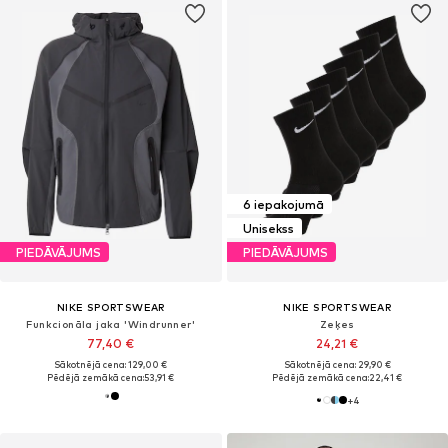
6 iepakojumā
Unisekss
PIEDĀVĀJUMS
PIEDĀVĀJUMS
NIKE SPORTSWEAR
NIKE SPORTSWEAR
Funkcionāla jaka 'Windrunner'
Zeķes
77,40 €
24,21 €
Sākotnējā cena: 129,00 €
Sākotnējā cena: 29,90 €
Pēdējā zemākā cena:
53,91 €
Pēdējā zemākā cena:
22,41 €
+
4