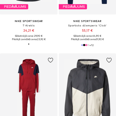
PIEDĀVĀJUMS
PIEDĀVĀJUMS
NIKE SPORTSWEAR
NIKE SPORTSWEAR
T-Krekls
Sportisks džemperis 'Club'
24,21 €
55,17 €
Sākotnējā cena: 29,90 €
Sākotnējā cena: 64,90 €
Pēdējā zemākā cena:
23,92 €
Pēdējā zemākā cena:
51,92 €
+
12