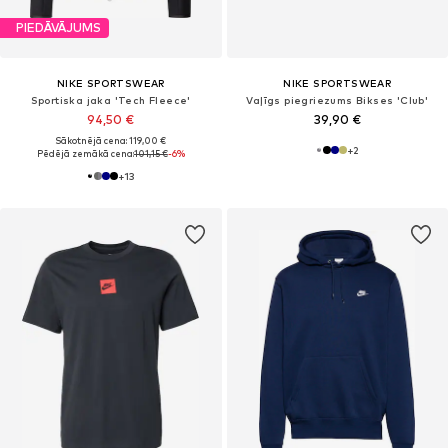
PIEDĀVĀJUMS
NIKE SPORTSWEAR
NIKE SPORTSWEAR
Sportiska jaka 'Tech Fleece'
Vaļīgs piegriezums Bikses 'Club'
94,50 €
39,90 €
Sākotnējā cena: 119,00 €
+
2
Pēdējā zemākā cena:
101,15 €
-6%
+
13