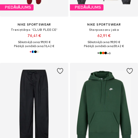
PIEDĀVĀJUMS
PIEDĀVĀJUMS
NIKE SPORTSWEAR
NIKE SPORTSWEAR
Treniņtērps 'CLUB FLEECE'
Starpsezonu jaka
76,41 €
62,91 €
Sākotnējā cena: 99,90 €
Sākotnējā cena: 99,90 €
Pēdējā zemākā cena:
76,42 €
Pēdējā zemākā cena:
59,42 €
+
6