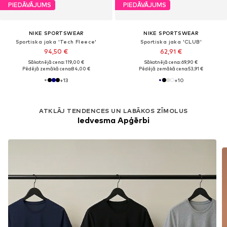
PIEDĀVĀJUMS
PIEDĀVĀJUMS
NIKE SPORTSWEAR
NIKE SPORTSWEAR
Sportiska jaka 'Tech Fleece'
Sportiska jaka 'CLUB'
94,50 €
62,91 €
Sākotnējā cena: 119,00 €
Sākotnējā cena: 69,90 €
Pēdējā zemākā cena:
84,00 €
Pēdējā zemākā cena:
53,91 €
+
13
+
10
ATKLĀJ TENDENCES UN LABĀKOS ZĪMOLUS
Iedvesma Apģērbi