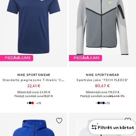
PIEDĀVĀJUMS
PIEDĀVĀJUMS
NIKE SPORTSWEAR
NIKE SPORTSWEAR
Standarta piegriezums T-Krekls 'Club'
Sportiska jaka 'TECH FLEECE'
22,41 €
80,67 €
Sākotnējā cena: 24,90 €
Sākotnējā cena: 119,00 €
Pēdējā zemākā cena:
18,81 €
Pēdējā zemākā cena:
85,41 €
-5%
+
15
+
13
1
Filtrēt un kārtot