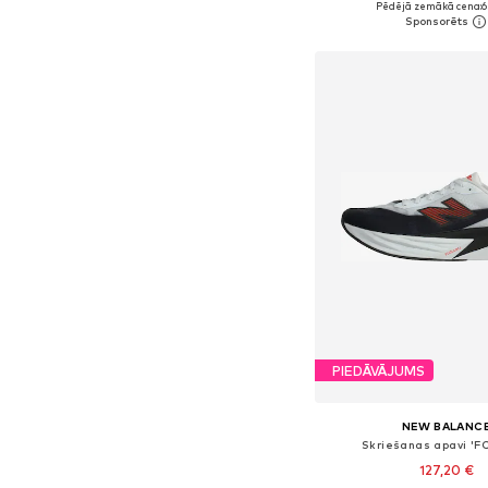
Pēdējā zemākā cena:
6
Pievienot gr
PIEDĀVĀJUMS
NEW BALANC
Skriešanas apavi 'FC
127,20 €