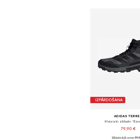
Pievienot gr
IZPĀRDOŠANA
ADIDAS TERRE
Klasiski zābaki 'East
79,90 €
Sākotnējā cena: 99,
Pieejams daudzos i