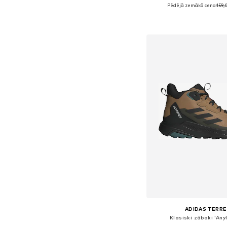
Pēdējā zemākā cena:
159,
Pieejams daudzos i
Pievienot gr
ADIDAS TERRE
Klasiski zābaki 'Any