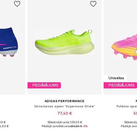
Unisekss
PIEDĀVĀJUMS
PIEDĀVĀJUMS
ADIDAS PERFORMANCE
Skriešanas apavi 'Supernova Glide'
Futbola apav
77,40 €
5
+
5
00 €
Sākotnējā cena: 129,00 €
Sākotnēj
zmēros
Pieejams daudzos izmēros
Pieejams 
4,00 €
Pēdējā zemākā cena:
80,50 €
-3%
Pēdējā zem
ozam
Pievienot grozam
Pievie