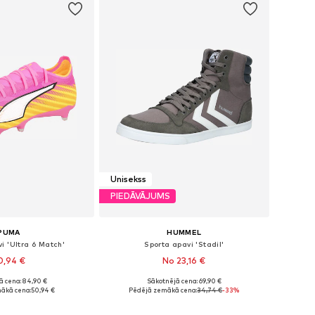
Unisekss
PIEDĀVĀJUMS
PUMA
HUMMEL
i 'Ultra 6 Match'
Sporta apavi 'Stadil'
0,94 €
No 23,16 €
+
7
ā cena: 84,90 €
Sākotnējā cena: 69,90 €
daudzos izmēros
Pieejams daudzos izmēros
ākā cena:
50,94 €
Pēdējā zemākā cena:
34,74 €
-33%
not grozam
Pievienot grozam