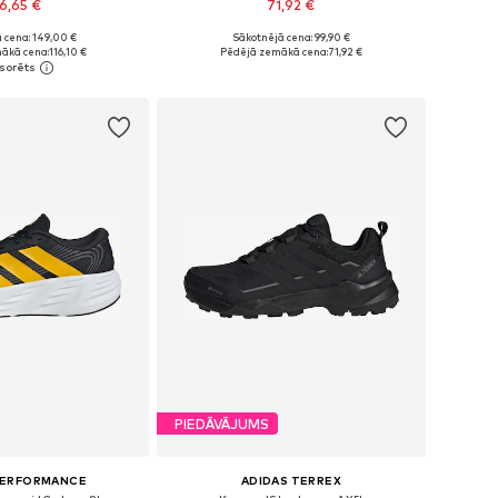
6,65 €
71,92 €
+
3
 cena: 149,00 €
Sākotnējā cena: 99,90 €
daudzos izmēros
Pieejams daudzos izmēros
ākā cena:
116,10 €
Pēdējā zemākā cena:
71,92 €
not grozam
Pievienot grozam
PIEDĀVĀJUMS
PERFORMANCE
ADIDAS TERREX