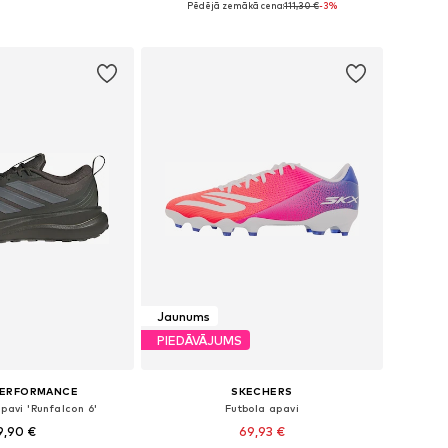
Pēdējā zemākā cena:
111,30 €
-3%
not grozam
Pievienot grozam
Jaunums
PIEDĀVĀJUMS
PERFORMANCE
SKECHERS
pavi 'Runfalcon 6'
Futbola apavi
9,90 €
69,93 €