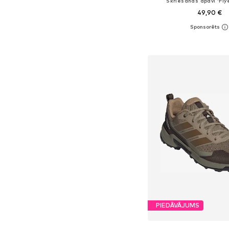
Skriešanas apavi 'Flye
49,90 €
+
1
Pieejams daudzos i
Pievienot gr
PIEDĀVĀJUMS