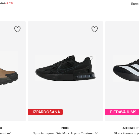
00 €
-20%
+
8
zmēros
Pieejams daudzos izmēros
Pieejams 
ozam
Pievienot grozam
Pievie
IZPĀRDOŠANA
PIEDĀVĀJUMS
X
NIKE
ADIDAS 
lander'
Sporta apavi 'Air Max Alpha Trainer 6'
Skriešanas apa