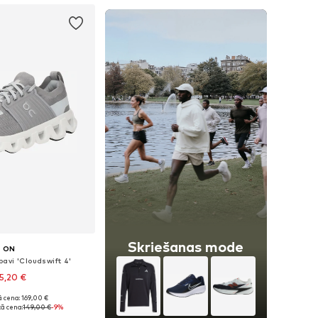
Skriešanas mode
ON
avi 'Cloudswift 4'
5,20 €
 cena: 169,00 €
daudzos izmēros
ā cena:
149,00 €
-9%