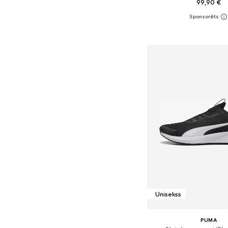
99,90 €
Pieejams daudzos i
Pievienot gr
Unisekss
PUMA