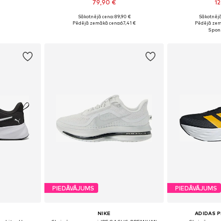
79,90 €
12
Sākotnējā cena: 89,90 €
Sākotnējā
zmēros
Pieejams daudzos izmēros
Pieejams 
Pēdējā zemākā cena:
67,41 €
Pēdējā zem
ozam
Pievienot grozam
Pievie
PIEDĀVĀJUMS
PIEDĀVĀJUMS
NIKE
ADIDAS 