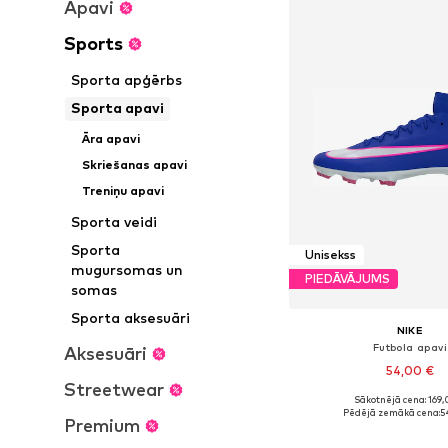
Apavi
Sports
Sporta apģērbs
Sporta apavi
Āra apavi
Skriešanas apavi
Treniņu apavi
Sporta veidi
Sporta
Unisekss
mugursomas un
PIEDĀVĀJUMS
somas
Sporta aksesuāri
NIKE
Futbola apavi
Aksesuāri
54,00 €
Streetwear
Sākotnējā cena: 169,
Pieejams daudzos i
Pēdējā zemākā cena:
5
Premium
Pievienot gr