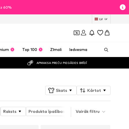
īdz 60%
LV
LV
mium
Top 100
Zīmoli
Iedvesma
APMAKSA PREČU PIEGĀDES BRĪDĪ
Skats
Kārtot
Raksts
Produkta īpašības
Vairāk filtru
Produktu sērija
Spor