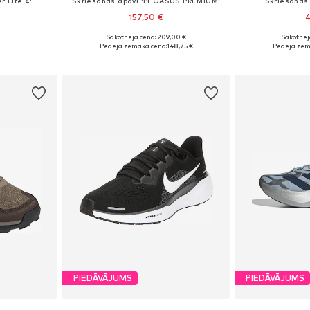
r Lite 4'
Skriešanas apavi 'PEGASUS PREMIUM'
Skriešanas 
157,50 €
4
Sākotnējā cena: 209,00 €
Sākotnēj
zmēros
Pieejams daudzos izmēros
Pieejams 
Pēdējā zemākā cena:
148,75 €
Pēdējā zem
ozam
Pievienot grozam
Pievie
PIEDĀVĀJUMS
PIEDĀVĀJUMS