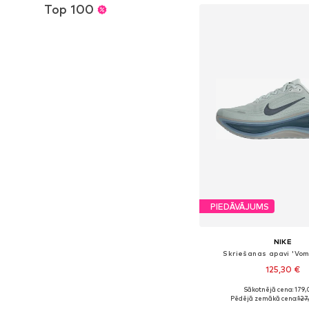
Top 100
PIEDĀVĀJUMS
NIKE
Skriešanas apavi 'Vom
125,30 €
Sākotnējā cena: 179,
Pieejams daudzos i
Pēdējā zemākā cena:
127