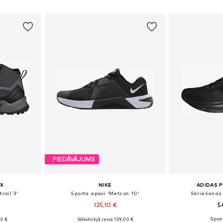
ozam
Pievienot grozam
Pievie
PIEDĀVĀJUMS
X
NIKE
ADIDAS 
rail 3'
Sporta apavi 'Metcon 10'
Skriešanas 
125,10 €
5
90 €
Sākotnējā cena: 139,00 €
zmēros
Pieejams daudzos izmēros
Pieejams 