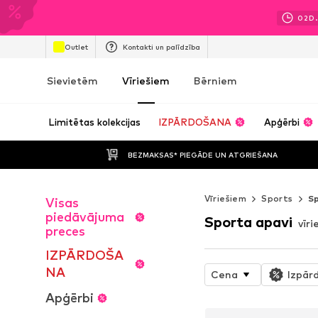
02
D.
Outlet
Kontakti un palīdzība
Sievietēm
Vīriešiem
Bērniem
Limitētas kolekcijas
IZPĀRDOŠANA
Apģērbi
BEZMAKSAS* PIEGĀDE UN ATGRIEŠANA
Vīriešiem
Sports
Sp
Visas
piedāvājuma
Sporta apavi
vīr
preces
IZPĀRDOŠA
NA
Cena
Izpār
Apģērbi