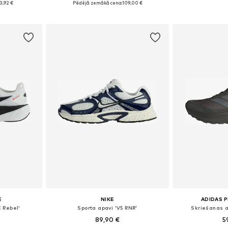
3,92 €
Pēdējā zemākā cena:
109,00 €
ozam
Pievienot grozam
Pievie
E
NIKE
ADIDAS 
 Rebel'
Sporta apavi 'V5 RNR'
Skriešanas a
89,90 €
5