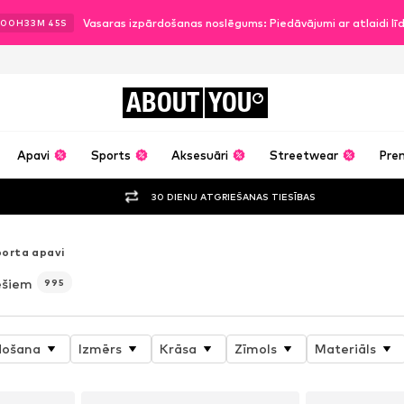
Vasaras izpārdošanas noslēgums: Piedāvājumi ar atlaidi l
00
H
33
M
44
S
ABOUT
YOU
Apavi
Sports
Aksesuāri
Streetwear
Pre
30 DIENU ATGRIEŠANAS TIESĪBAS
orta apavi
iešiem
995
došana
Izmērs
Krāsa
Zīmols
Materiāls