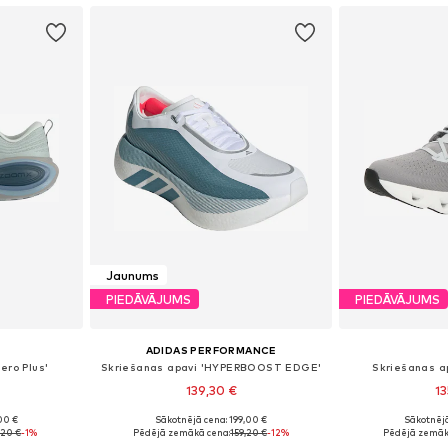
Jaunums
PIEDĀVĀJUMS
PIEDĀVĀJUMS
ADIDAS PERFORMANCE
ero Plus'
Skriešanas apavi 'HYPERBOOST EDGE'
Skriešanas ap
139,30 €
13
00 €
Sākotnējā cena: 199,00 €
Sākotnējā
zmēros
Pieejams daudzos izmēros
Pieejams 
,20 €
-1%
Pēdējā zemākā cena:
159,20 €
-12%
Pēdējā zemāk