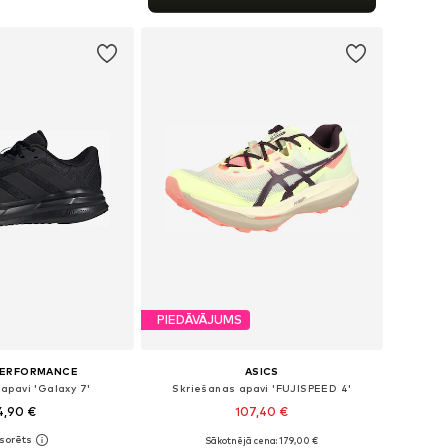
not grozam
PIEDĀVĀJUMS
PERFORMANCE
ASICS
apavi 'Galaxy 7'
Skriešanas apavi 'FUJISPEED 4'
4,90 €
107,40 €
+
2
Sākotnējā cena: 179,00 €
daudzos izmēros
Pieejams daudzos izmēros