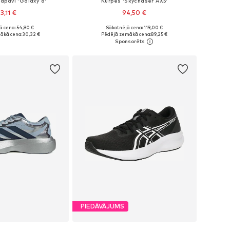
apavi 'Galaxy 8'
Kurpes 'Skychaser AX5'
3,11 €
94,50 €
+
6
ā cena: 54,90 €
Sākotnējā cena: 119,00 €
daudzos izmēros
Pieejams daudzos izmēros
ākā cena:
30,32 €
Pēdējā zemākā cena:
89,25 €
not grozam
Pievienot grozam
PIEDĀVĀJUMS