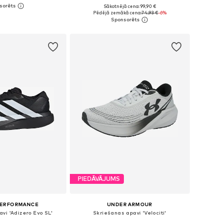
Sākotnējā cena: 99,90 €
daudzos izmēros
Pieejams daudzos izmēros
Pēdējā zemākā cena:
74,93 €
-6%
not grozam
Pievienot grozam
PIEDĀVĀJUMS
PERFORMANCE
UNDER ARMOUR
vi 'Adizero Evo SL'
Skriešanas apavi 'Velociti'