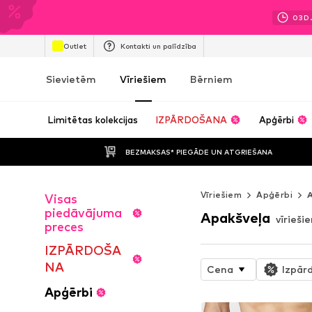
03
D
Outlet
Kontakti un palīdzība
Sievietēm
Vīriešiem
Bērniem
Limitētas kolekcijas
IZPĀRDOŠANA
Apģērbi
BEZMAKSAS* PIEGĀDE UN ATGRIEŠANA
Vīriešiem
Apģērbi
Visas
piedāvājuma
Apakšveļa
vīrieši
preces
IZPĀRDOŠA
NA
Cena
Izpār
Apģērbi