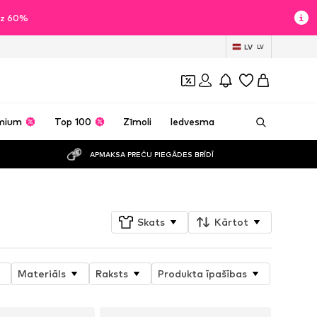
īdz 60%
LV
LV
mium
Top 100
Zīmoli
Iedvesma
APMAKSA PREČU PIEGĀDES BRĪDĪ
Skats
Kārtot
Materiāls
Raksts
Produkta īpašības