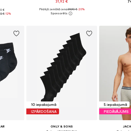
31,92 €
7
Pēdējā zemākā cena:
+
39,90 €
18
-20%
90 €
 M, L, XL
Pieejamie izmēri: XS, S, M, L, XL
Pieejamie izmēri
92 €
-12%
ozam
Pievienot grozam
Pievie
10 iepakojumā
5 iepakojumā
IZPĀRDOŠANA
PIEDĀVĀJUMS
EAR
ONLY & SONS
JACK