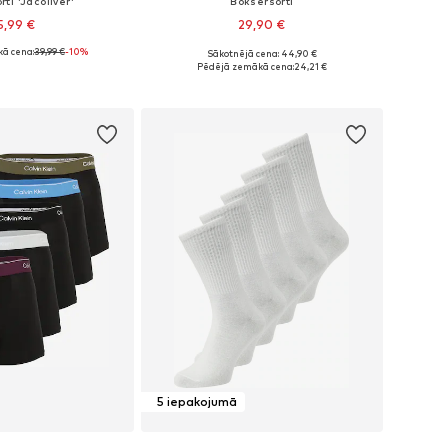
ti 'Jacoliver'
Bokseršorti
5,99 €
29,90 €
ā cena:
39,99 €
-10%
Sākotnējā cena: 44,90 €
ri: S, M, L, XL, XXL
Pieejamie izmēri: S, M, L, XL
Pēdējā zemākā cena:
24,21 €
not grozam
Pievienot grozam
5 iepakojumā