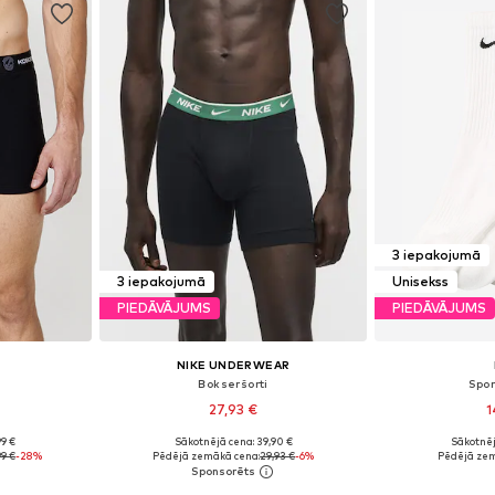
3 iepakojumā
3 iepakojumā
Unisekss
PIEDĀVĀJUMS
PIEDĀVĀJUMS
NIKE UNDERWEAR
Bokseršorti
Spo
27,93 €
1
+
2
99 €
Sākotnējā cena: 39,90 €
Sākotnēj
, XXL, XXXL
Pieejamie izmēri: XS, S, M, L, XL
99 €
-28%
Pēdējā zemākā cena:
29,93 €
-6%
Pēdējā zem
ozam
Pievienot grozam
Pievie