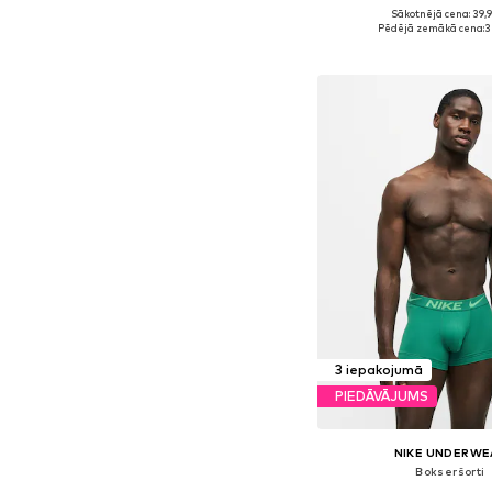
Sākotnējā cena: 39,
Pieejamie izmēri: XS, S,
Pēdējā zemākā cena:
3
Pievienot gr
3 iepakojumā
PIEDĀVĀJUMS
NIKE UNDERWE
Bokseršorti