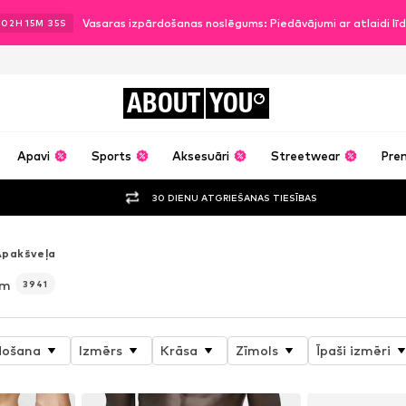
Vasaras izpārdošanas noslēgums: Piedāvājumi ar atlaidi l
.
02
H
15
M
33
S
ABOUT
YOU
Apavi
Sports
Aksesuāri
Streetwear
Pre
30 DIENU ATGRIEŠANAS TIESĪBAS
Apakšveļa
em
3941
došana
Izmērs
Krāsa
Zīmols
Īpaši izmēri