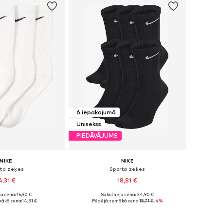
6 iepakojumā
Unisekss
PIEDĀVĀJUMS
NIKE
NIKE
rta zeķes
Sporta zeķes
4,31 €
18,81 €
ā cena: 15,90 €
Sākotnējā cena: 24,90 €
Pieejamie izmēri: 34-38, 38-42, 42-46, 46-50
Pieejamie izmēri: 34-38, 38-42, 42-46, 46-50
ākā cena:
14,31 €
Pēdējā zemākā cena:
19,71 €
-4%
not grozam
Pievienot grozam