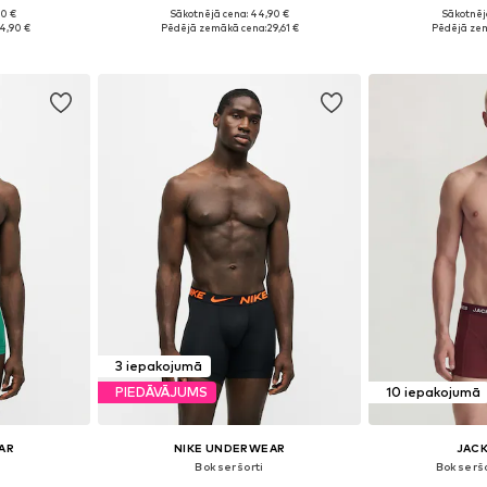
+
8
90 €
Sākotnējā cena: 44,90 €
Sākotnēj
 M, L, XXL
Pieejamie izmēri: S, M, L, XL
Pieejamie
4,90 €
Pēdējā zemākā cena:
29,61 €
Pēdējā ze
ozam
Pievienot grozam
Pievie
3 iepakojumā
PIEDĀVĀJUMS
10 iepakojumā
AR
NIKE UNDERWEAR
JACK
Bokseršorti
Bokseršo