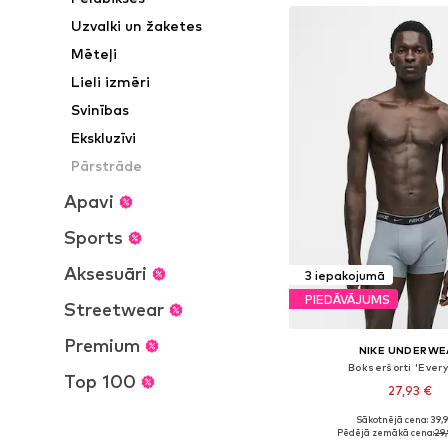
Uzvalki un žaketes
Mēteļi
Lieli izmēri
Svinības
Ekskluzīvi
Pārstrāde
Apavi
Sports
Aksesuāri
3 iepakojumā
PIEDĀVĀJUMS
Streetwear
Premium
NIKE UNDERWE
Bokseršorti 'Ever
Top 100
27,93 €
+
18
Sākotnējā cena: 39,
Pieejamie izmēri: XS, S,
Pēdējā zemākā cena:
29,