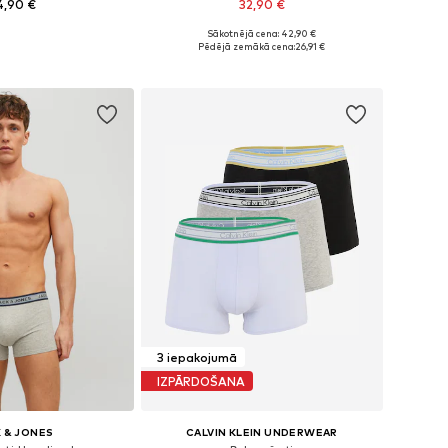
4,90 €
32,90 €
+
1
+
4
Sākotnējā cena: 42,90 €
: XS, S, M, L, XL, XXL
Pieejamie izmēri: S, M, L, XL
Pēdējā zemākā cena:
26,91 €
not grozam
Pievienot grozam
3 iepakojumā
IZPĀRDOŠANA
 & JONES
CALVIN KLEIN UNDERWEAR