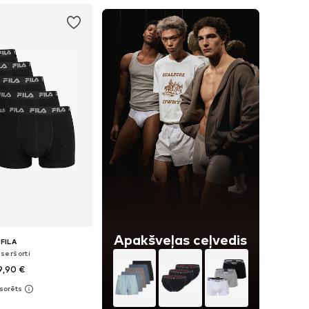
Apakšveļas ceļvedis
FILA
seršorti
9,90 €
ri: S, M, L, XL, XXL