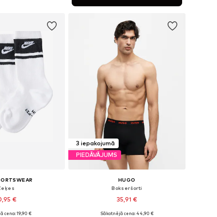
not grozam
3 iepakojumā
PIEDĀVĀJUMS
SPORTSWEAR
HUGO
Zeķes
Bokseršorti
0,95 €
35,91 €
ā cena: 19,90 €
Sākotnējā cena: 44,90 €
: 34-38, 38-42, 46-50
Pieejamie izmēri: S, M, L, XL, XXL