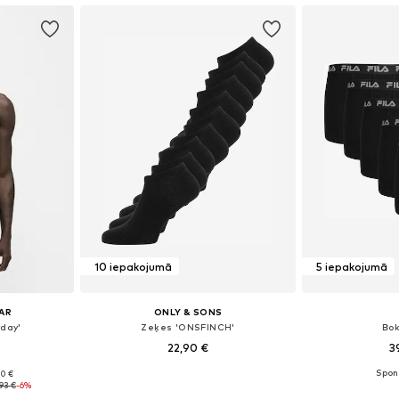
10 iepakojumā
5 iepakojumā
AR
ONLY & SONS
yday'
Zeķes 'ONSFINCH'
Bok
22,90 €
3
90 €
 M, L, XL
Pieejamie izmēri: 39-42, 43-46
Pieejamie izmē
93 €
-6%