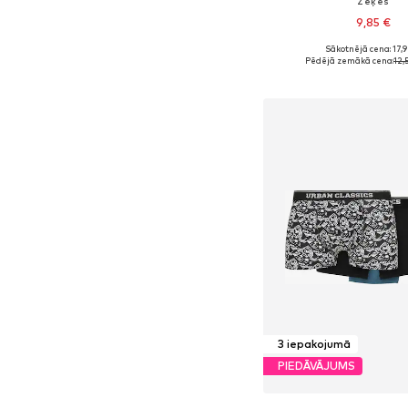
Zeķes
9,85 €
Sākotnējā cena: 17,
Pēdējā zemākā cena:
12,
Pievienot gr
3 iepakojumā
PIEDĀVĀJUMS