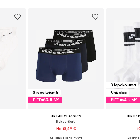
ozam
Pievienot grozam
Pievie
3 iepakojumā
3 iepakojumā
Unisekss
PIEDĀVĀJUMS
PIEDĀVĀJUMS
URBAN CLASSICS
NIKE 
Bokseršorti
No 13,49 €
1
Sākotnējā cena: 19,99 €
Sākotnēj
2, 42-46
Pieejamie izmēri: S, M, L, XXL, XXXL
Pieejamie izmēri