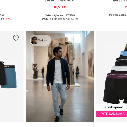
Zeķes 'ONSFINCH'
Bokseršor
18,90 €
3
Pēdējā zemāk
90 €
Sākotnējā cena: 22,90 €
Pieejamie izmēri: 34-38, 38-42, 42-46, 46-50
Pieejamie izmēri: 39-42, 43-46
Pieejamie izmē
53 €
-21%
Pēdējā zemākā cena:
17,01 €
ozam
Pievienot grozam
Pievie
Oskar
5 iepakojumā
PIEDĀVĀJUMS