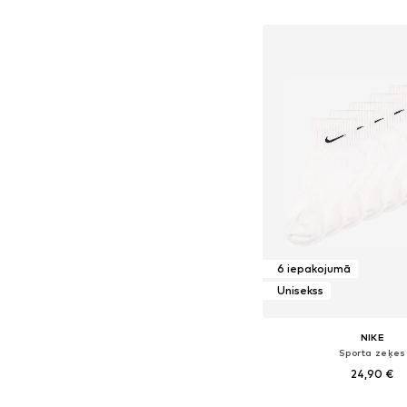
Pievienot gr
6 iepakojumā
Unisekss
NIKE
Sporta zeķes
24,90 €
Pieejamie izmēri: 38-4