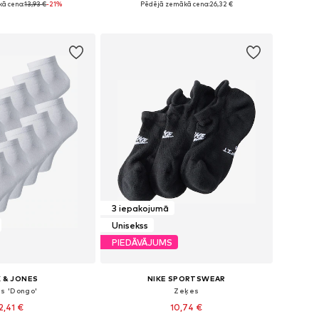
ā cena:
13,93 €
-21%
Pēdējā zemākā cena:
26,32 €
not grozam
Pievienot grozam
3 iepakojumā
Unisekss
PIEDĀVĀJUMS
 & JONES
NIKE SPORTSWEAR
s 'Dongo'
Zeķes
2,41 €
10,74 €