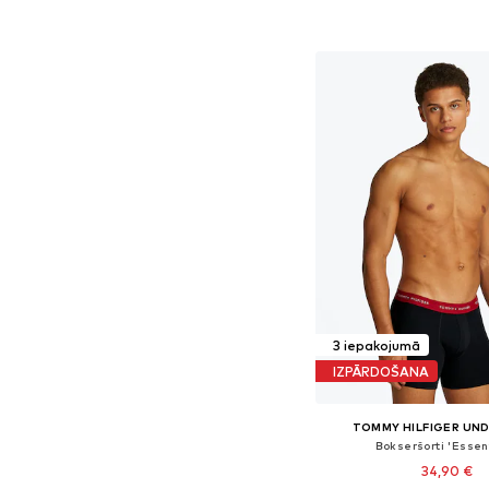
Pievienot gr
3 iepakojumā
IZPĀRDOŠANA
TOMMY HILFIGER UN
Bokseršorti 'Essen
34,90 €