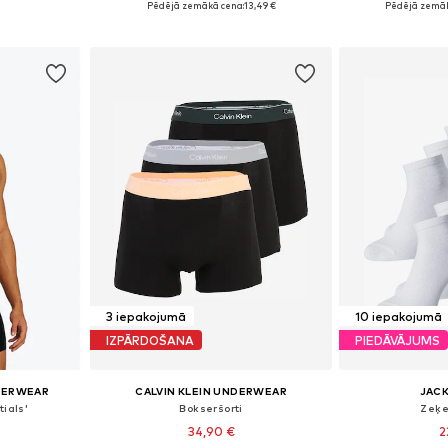
Pēdējā zemākā cena:
13,49 €
Pēdējā zemāk
ozam
Pievienot grozam
Pievie
3 iepakojumā
10 iepakojumā
IZPĀRDOŠANA
PIEDĀVĀJUMS
DERWEAR
CALVIN KLEIN UNDERWEAR
JACK
tials'
Bokseršorti
Zeķe
34,90 €
2