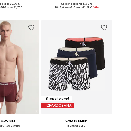
ā cena: 24,90 €
Sākotnējā cena: 17,90 €
 izmēri: 41-46
Pieejamie izmēri: 34-38, 38-42, 42-46, 46-50
mākā cena:
21,17 €
Pēdējā zemākā cena:
12,53 €
-14%
not grozam
Pievienot grozam
3 iepakojumā
IZPĀRDOŠANA
 & JONES
CALVIN KLEIN
rti 'Jacsolid'
Bokseršorti