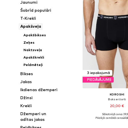
Jaunumi
Šobrīd populāri
T-Krekli
Apakšveļa
Apakšbikses
Zeķes
Naktsveļa
Apakškrekli
Peldmēteļi
3 iepakojumā
Bikses
PIEDĀVĀJUMS
Jakas
Ikdienas džemperi
KOROSHI
Džinsi
Bokseršorti
Krekli
20,00 €
Džemperi un
Sākotnējā cena: 39,
Pieejamie izmēri: S, M, L
Pēdējā zemākā cena:
27,
adītas jakas
Pievienot gr
Peldbikses