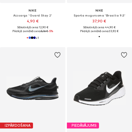
NIKE
NIKE
Aizsargs 'Guard Stay 2'
Sporta mugursoma 'Brasilia 9.5'
4,90 €
37,90 €
Sākotnējā cena: 12,90 €
Sākotnējā cena: 44,90 €
Pēdējā zemākā cena:
5,16 €
-5%
Pēdējā zemākā cena:
33,92 €
+
1
IZPĀRDOŠANA
PIEDĀVĀJUMS