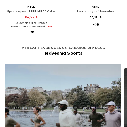
NIKE
NIKE
Sporta apavi 'FREE METCON 6'
Sporta zeķes 'Everyday'
84,92 €
22,90 €
Sākotnējā cena: 129,00 €
Pēdējā zemākā cena:
89,91 €
-5%
ATKLĀJ TENDENCES UN LABĀKOS ZĪMOLUS
Iedvesma Sports