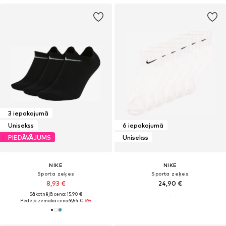
3 iepakojumā
Unisekss
6 iepakojumā
PIEDĀVĀJUMS
Unisekss
NIKE
NIKE
Sporta zeķes
Sporta zeķes
8,93 €
24,90 €
Sākotnējā cena: 15,90 €
Pēdējā zemākā cena:
9,54 €
-6%