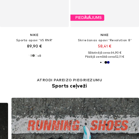
PIEDĀVĀJUMS
NIKE
NIKE
Sporta apavi 'V5 RNR'
Skriešanas apavi 'Revolution 8'
89,90 €
58,41 €
Sākotnējā cena: 64,90 €
+
8
Pēdējā zemākā cena:
52,11 €
ATRODI PAREIZO PIEGRIEZUMU
Sports ceļveži