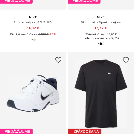
PIEDĀVĀJUMS
PIEDĀVĀJUMS
NIKE
NIKE
Sporta zeķes 'ED ELVD'
Standarta Sporta zeķes
14,32 €
12,72 €
Pēdējā zemākā cena:
17,90 €
-20%
Sākotnējā cena: 15,90 €
Pēdējā zemākā cena:
9,52 €
PIEDĀVĀJUMS
IZPĀRDOŠANA