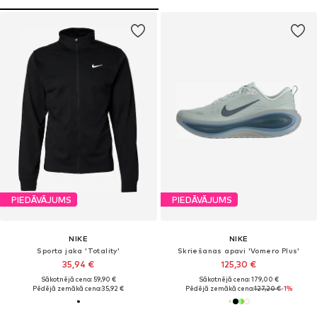
PIEDĀVĀJUMS
PIEDĀVĀJUMS
NIKE
NIKE
Sporta jaka 'Totality'
Skriešanas apavi 'Vomero Plus'
35,94 €
125,30 €
Sākotnējā cena: 59,90 €
Sākotnējā cena: 179,00 €
Pēdējā zemākā cena:
35,92 €
Pēdējā zemākā cena:
127,20 €
-1%