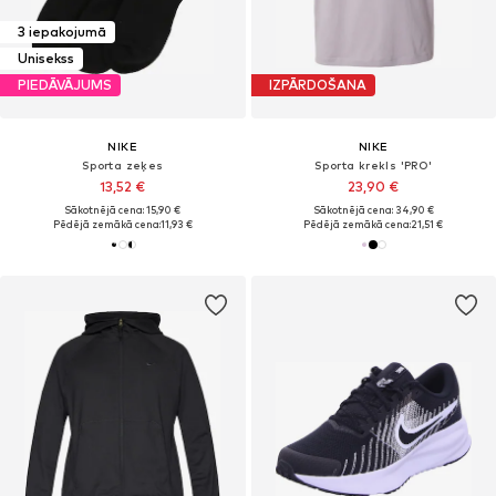
3 iepakojumā
Unisekss
PIEDĀVĀJUMS
IZPĀRDOŠANA
NIKE
NIKE
Sporta zeķes
Sporta krekls 'PRO'
13,52 €
23,90 €
Sākotnējā cena: 15,90 €
Sākotnējā cena: 34,90 €
Pēdējā zemākā cena:
11,93 €
Pēdējā zemākā cena:
21,51 €