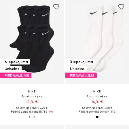
6 iepakojumā
3 iepakojumā
Unisekss
Unisekss
PIEDĀVĀJUMS
PIEDĀVĀJUMS
NIKE
NIKE
Sporta zeķes
Sporta zeķes
18,81 €
14,31 €
Sākotnējā cena: 24,90 €
Sākotnējā cena: 15,90 €
Pēdējā zemākā cena:
19,71 €
-4%
Pēdējā zemākā cena:
14,31 €