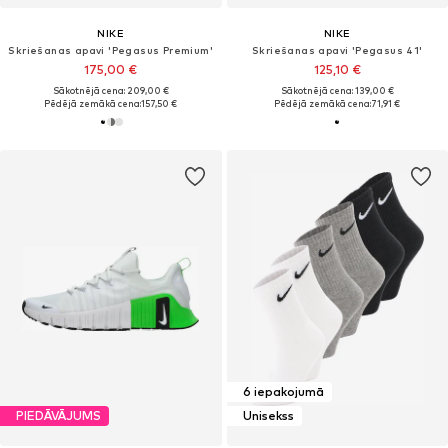
NIKE
NIKE
Skriešanas apavi 'Pegasus Premium'
Skriešanas apavi 'Pegasus 41'
175,00 €
125,10 €
Sākotnējā cena: 209,00 €
Sākotnējā cena: 139,00 €
Pēdējā zemākā cena:
157,50 €
Pēdējā zemākā cena:
71,91 €
6 iepakojumā
PIEDĀVĀJUMS
Unisekss