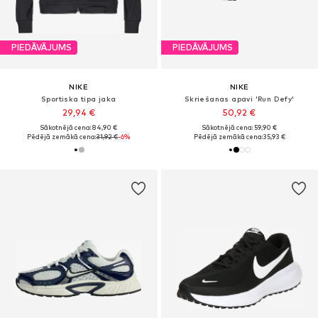
PIEDĀVĀJUMS
PIEDĀVĀJUMS
NIKE
NIKE
Sportiska tipa jaka
Skriešanas apavi 'Run Defy'
29,94 €
50,92 €
Sākotnējā cena: 84,90 €
Sākotnējā cena: 59,90 €
Pēdējā zemākā cena:
31,92 €
-6%
Pēdējā zemākā cena:
35,93 €