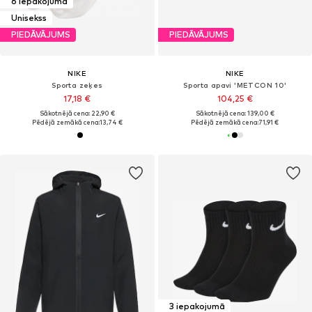
6 iepakojumā
Unisekss
PIEDĀVĀJUMS
PIEDĀVĀJUMS
NIKE
NIKE
Sporta zeķes
Sporta apavi 'METCON 10'
17,18 €
104,25 €
Sākotnējā cena: 22,90 €
Sākotnējā cena: 139,00 €
Pēdējā zemākā cena:
13,74 €
Pēdējā zemākā cena:
71,91 €
3 iepakojumā