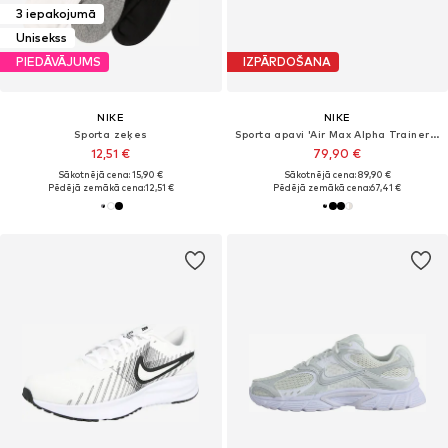
3 iepakojumā
Unisekss
PIEDĀVĀJUMS
IZPĀRDOŠANA
NIKE
NIKE
Sporta zeķes
Sporta apavi 'Air Max Alpha Trainer 6'
12,51 €
79,90 €
Sākotnējā cena: 15,90 €
Sākotnējā cena: 89,90 €
Pēdējā zemākā cena:
12,51 €
Pēdējā zemākā cena:
67,41 €