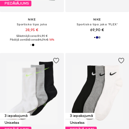
PIEDĀVĀJUMS
NIKE
NIKE
Sportiska tipa jaka
Sportiska tipa jaka 'FLEX'
28,95 €
69,90 €
Sākotnējā cena: 84,90 €
Pēdējā zemākā cena:
34,74 €
-16%
3 iepakojumā
3 iepakojumā
Unisekss
Unisekss