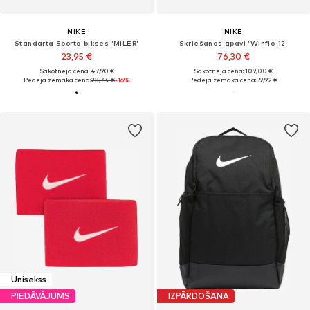
NIKE
NIKE
Standarta Sporta bikses 'MILER'
Skriešanas apavi 'Winflo 12'
23,95 €
76,30 €
Sākotnējā cena: 47,90 €
Sākotnējā cena: 109,00 €
Pēdējā zemākā cena:
28,74 €
-16%
Pēdējā zemākā cena:
59,92 €
Unisekss
PIEDĀVĀJUMS
IZPĀRDOŠANA