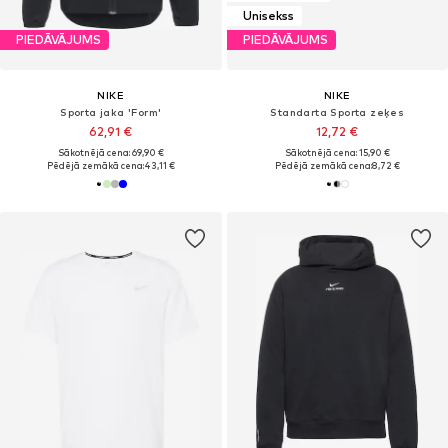
Unisekss
PIEDĀVĀJUMS
PIEDĀVĀJUMS
NIKE
NIKE
Sporta jaka 'Form'
Standarta Sporta zeķes
62,91 €
12,72 €
Sākotnējā cena: 69,90 €
Sākotnējā cena: 15,90 €
Pēdējā zemākā cena:
43,11 €
Pēdējā zemākā cena:
8,72 €