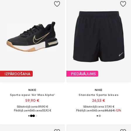
IZPĀRDOŠANA
PIEDĀVĀJUMS
NIKE
NIKE
Sporta apavi 'Air Max Alpha'
Standarta Sporta bikses
59,90 €
26,53 €
Sākotnējā cena: 89,90 €
Sākotnējā cena: 37,90 €
Pēdējā zemākā cena:
55,92 €
Pēdējā zemākā cena:
30,32 €
-12%