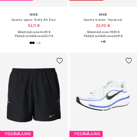
NIKE
NIKE
Sporta apavi 'Defy All Day'
Sporta krekls 'Hyverse'
52,11 €
32,90 €
Sākotnējā cena: 64,90 €
Sākotnējā cena: 39,90 €
Pēdējā zemākā cena:
52,11 €
Pēdējā zemākā cena:
26,91 €
+
1
PIEDĀVĀJUMS
PIEDĀVĀJUMS