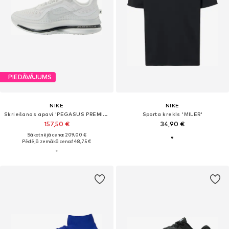
PIEDĀVĀJUMS
NIKE
NIKE
Skriešanas apavi 'PEGASUS PREMIUM'
Sporta krekls 'MILER'
157,50 €
34,90 €
Sākotnējā cena: 209,00 €
Pēdējā zemākā cena:
148,75 €