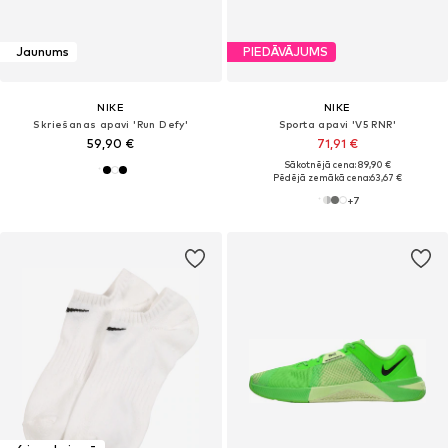
Jaunums
PIEDĀVĀJUMS
NIKE
NIKE
Skriešanas apavi 'Run Defy'
Sporta apavi 'V5 RNR'
59,90 €
71,91 €
Sākotnējā cena: 89,90 €
Pēdējā zemākā cena:
63,67 €
+
7