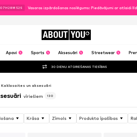
Vasaras izpārdošanas noslēgums: Piedāvājumi ar atlaidi l
07
H
28
M
51
S
ABOUT
YOU
Apavi
Sports
Aksesuāri
Streetwear
Pre
30 DIENU ATGRIEŠANAS TIESĪBAS
Kaklasaites un aksesuāri
sesuāri
vīriešiem
130
došana
Krāsa
Zīmols
Produkta īpašības
Ra