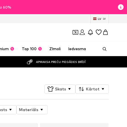
īdz 60%
LV
LV
mium
Top 100
Zīmoli
Iedvesma
APMAKSA PREČU PIEGĀDES BRĪDĪ
Skats
Kārtot
ksts
Materiāls