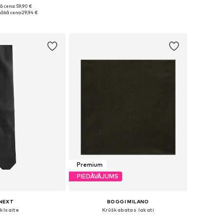
ā cena: 59,90 €
izmēri: One Size
Pieejamie izmēri: One Size
ākā cena:
29,94 €
not grozam
Pievienot grozam
Premium
PIEDĀVĀJUMS
NEXT
BOGGI MILANO
klsaite
Krūškabatas lakati