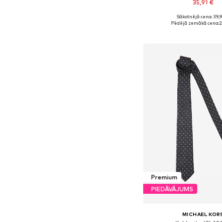
35,91 €
Sākotnējā cena: 39,
Pieejamie izmēri: On
Pēdējā zemākā cena:
2
Pievienot gr
Premium
PIEDĀVĀJUMS
MICHAEL KOR