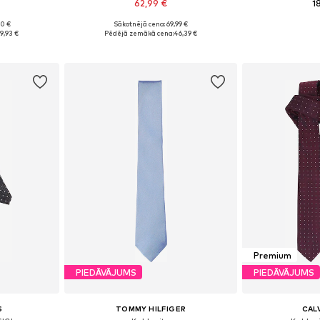
62,99 €
1
90 €
Sākotnējā cena: 69,99 €
e Size
Pieejamie izmēri: One Size
Pieejamie 
9,93 €
Pēdējā zemākā cena:
46,39 €
ozam
Pievienot grozam
Pievie
Premium
PIEDĀVĀJUMS
PIEDĀVĀJUMS
S
TOMMY HILFIGER
CALV