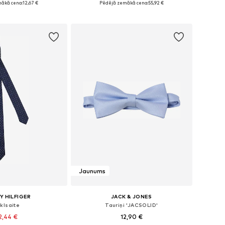
ākā cena:
12,67 €
Pēdējā zemākā cena:
55,92 €
not grozam
Pievienot grozam
Jaunums
 HILFIGER
JACK & JONES
klsaite
Tauriņi 'JACSOLID'
2,44 €
12,90 €