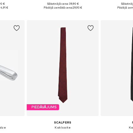
90 €
Sākotnējā cena: 39,90 €
Sākotnēj
e Size
Pieejamie izmēri: One Size
Pieejamie 
4,91 €
Pēdējā zemākā cena:
29,93 €
Pēdējā zem
ozam
Pievienot grozam
Pievie
PIEDĀVĀJUMS
SCALPERS
ādze
Kaklsaite
Ka