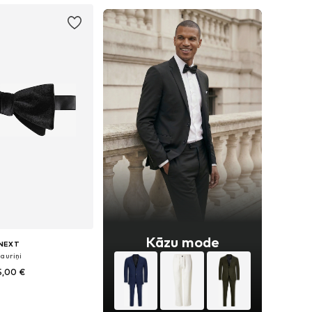
Kāzu mode
NEXT
auriņi
5,00 €
izmēri: One Size