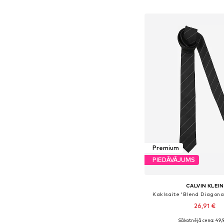
Pievienot gr
Premium
PIEDĀVĀJUMS
CALVIN KLEIN
Kaklsaite 'Blend Diagonal
26,91 €
+
1
Sākotnējā cena: 49,
Pieejamie izmēri: On