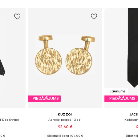
ozam
Pievienot grozam
Pievie
Jaunums
PIEDĀVĀJUMS
PIEDĀVĀJUMS
KUZZOI
JACK
 Dot Stripe'
Aproču pogas 'Geo'
Kaklsai
93,60 €
1
90 €
Sākotnējā cena: 104,00 €
Sākotnēj
e Size
Pieejamie izmēri: One Size
Pieejamie 