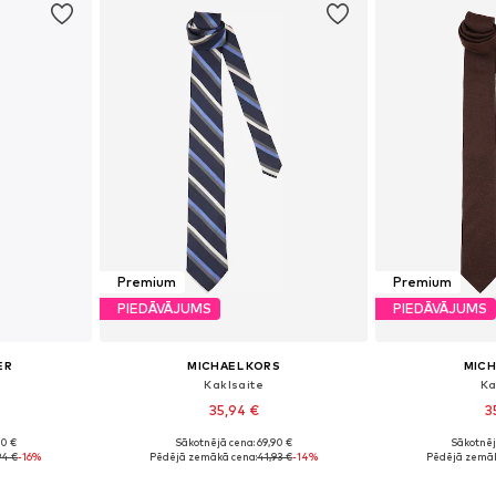
Premium
Premium
PIEDĀVĀJUMS
PIEDĀVĀJUMS
ER
MICHAEL KORS
MICH
Kaklsaite
Ka
35,94 €
3
90 €
Sākotnējā cena: 69,90 €
Sākotnēj
e Size
Pieejamie izmēri: One Size
Pieejamie 
94 €
-16%
Pēdējā zemākā cena:
41,93 €
-14%
Pēdējā zemāk
ozam
Pievienot grozam
Pievie