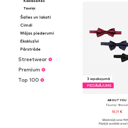
Kaklasaites
Tauriņi
Šalles un lakati
Cimdi
Mājas piederumi
Ekskluzīvi
Pārstrāde
Streetwear
Premium
3 iepakojumā
Top 100
PIEDĀVĀJUMS
ABOUT YOU
Tauriņi 'Bruno
16,11 €
Sākotnējā cena: 19,
Pieejamie izmēri: On
Pēdējā zemākā cena:
1