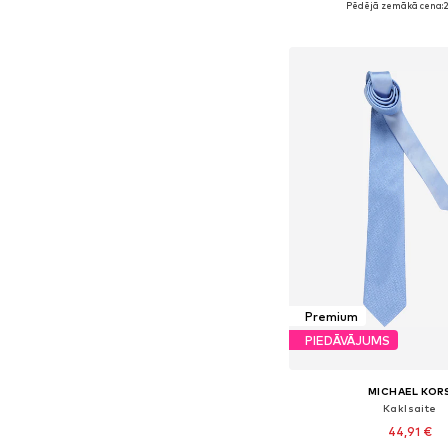
Pēdējā zemākā cena:
2
Pievienot gr
Premium
PIEDĀVĀJUMS
MICHAEL KOR
Kaklsaite
44,91 €