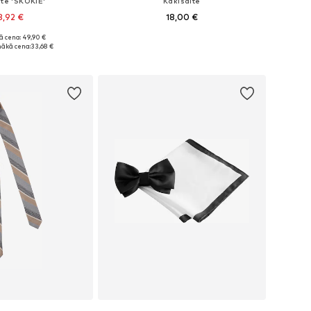
ite 'SKOKIE'
Kaklsaite
3,92 €
18,00 €
ā cena: 49,90 €
izmēri: One Size
Pieejamie izmēri: One Size
ākā cena:
33,68 €
not grozam
Pievienot grozam