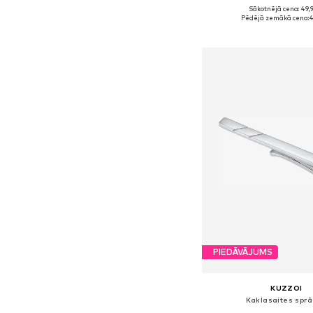
+
1
Sākotnējā cena: 49,
Pieejamie izmēri: On
Pēdējā zemākā cena:
4
Pievienot gr
PIEDĀVĀJUMS
KUZZOI
Kaklasaites spr