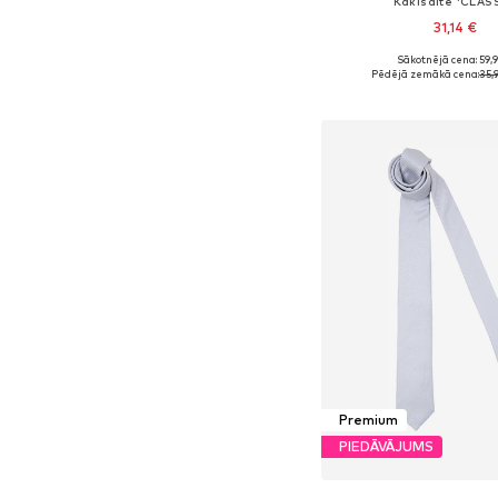
Kaklsaite 'CLAS
31,14 €
Sākotnējā cena: 59,
Pieejamie izmēri: On
Pēdējā zemākā cena:
35,
Pievienot gr
Premium
PIEDĀVĀJUMS