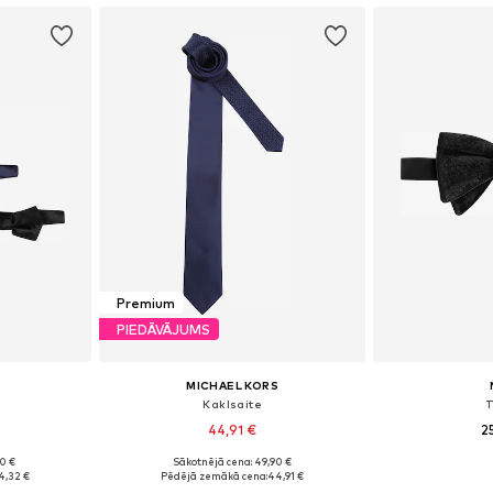
Premium
PIEDĀVĀJUMS
MICHAEL KORS
'
Kaklsaite
T
44,91 €
2
+
3
90 €
Sākotnējā cena: 49,90 €
e Size
Pieejamie izmēri: One Size
Pieejamie 
4,32 €
Pēdējā zemākā cena:
44,91 €