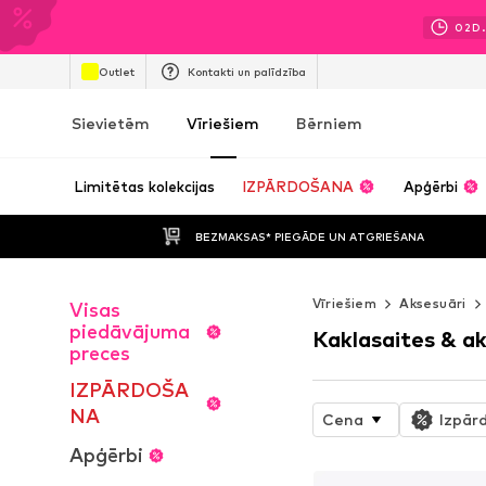
02
D.
Outlet
Kontakti un palīdzība
Sievietēm
Vīriešiem
Bērniem
Limitētas kolekcijas
IZPĀRDOŠANA
Apģērbi
BEZMAKSAS* PIEGĀDE UN ATGRIEŠANA
Vīriešiem
Aksesuāri
Visas
piedāvājuma
Kaklasaites & ak
preces
IZPĀRDOŠA
NA
Cena
Izpār
Apģērbi