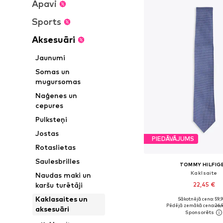
Apavi
Sports
Aksesuāri
Jaunumi
Somas un
mugursomas
Naģenes un
cepures
Pulksteņi
Jostas
PIEDĀVĀJUMS
Rotaslietas
Saulesbrilles
TOMMY HILFIG
Kaklsaite
Naudas maki un
22,45 €
karšu turētāji
Kaklasaites un
Sākotnējā cena: 59,
Pieejamie izmēri: On
Pēdējā zemākā cena:
26,
aksesuāri
Pievienot gr