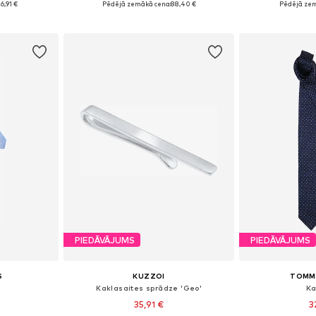
6,91 €
Pēdējā zemākā cena:
88,40 €
Pēdējā zem
ozam
Pievienot grozam
Pievie
PIEDĀVĀJUMS
PIEDĀVĀJUMS
S
KUZZOI
TOMMY
Kaklasaites sprādze 'Geo'
Ka
35,91 €
3