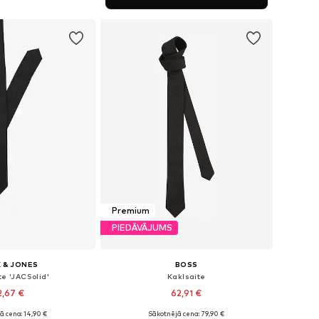
not grozam
Premium
PIEDĀVĀJUMS
 & JONES
BOSS
te 'JACSolid'
Kaklsaite
2,67 €
62,91 €
ā cena: 14,90 €
Sākotnējā cena: 79,90 €
izmēri: One Size
Pieejamie izmēri: One Size