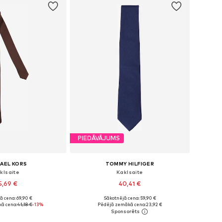
PIEDĀVĀJUMS
AEL KORS
TOMMY HILFIGER
klsaite
Kaklsaite
5,69 €
40,41 €
ā cena: 69,90 €
Sākotnējā cena: 59,90 €
izmēri: One Size
Pieejamie izmēri: One Size
ā cena:
41,18 €
-13%
Pēdējā zemākā cena:
23,92 €
not grozam
Pievienot grozam