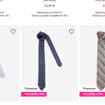
SIC'
Kaklsaite
Kaklsa
23,95 €
3
90 €
Sākotnējā cena: 59,90 €
Sākotnēj
e Size
Pieejamie izmēri: One Size
Pieejamie 
94 €
-13%
Pēdējā zemākā cena:
28,74 €
-16%
Pēdējā zem
ozam
Pievienot grozam
Pievie
Premium
Premium
PIEDĀVĀJUMS
PIEDĀVĀJUMS