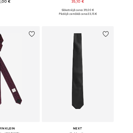
8,00 €
35,10 €
+
2
Sākotnējā cena: 39,00 €
izmēri: One Size
Pieejamie izmēri: One Size
Pēdējā zemākā cena:
33,15 €
not grozam
Pievienot grozam
IN KLEIN
NEXT