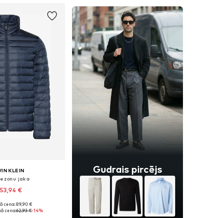
Gudrais pircējs
IN KLEIN
sezonu jaka
53,94 €
ā cena: 89,90 €
mēri: S, M, L, XL
ā cena:
62,93 €
-14%