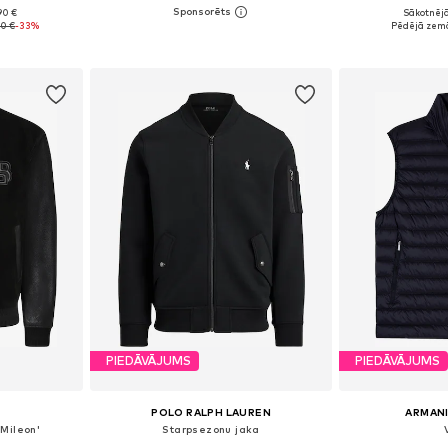
90 €
Sākotnējā
L, XL, XXL
Pieejamie izmēri: XS, S, M, L, XL, XXL
Pieejamie i
00 €
-33%
Pēdējā zemā
ozam
Pievienot grozam
Pievie
PIEDĀVĀJUMS
PIEDĀVĀJUMS
POLO RALPH LAUREN
ARMAN
Mileon'
Starpsezonu jaka