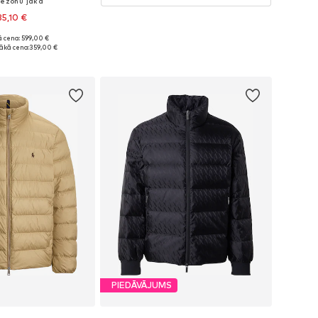
sezonu jaka
5,10 €
 cena: 599,00 €
mēri: S, M, L, XL
ākā cena:
359,00 €
not grozam
PIEDĀVĀJUMS