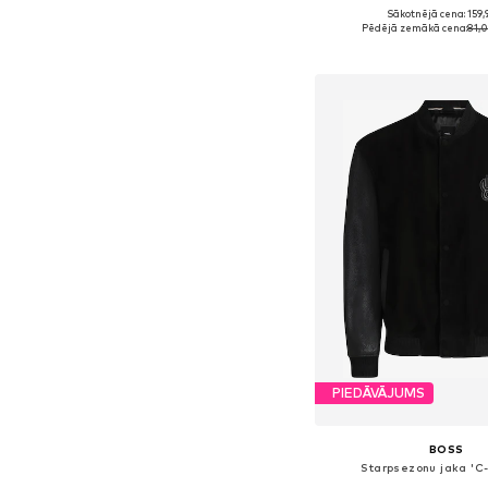
Sākotnējā cena: 159,
Pieejamie izmēri: S, M, 
Pēdējā zemākā cena:
81,
Pievienot gr
PIEDĀVĀJUMS
BOSS
Starpsezonu jaka 'C-