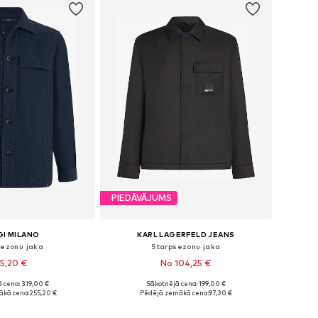
PIEDĀVĀJUMS
I MILANO
KARL LAGERFELD JEANS
sezonu jaka
Starpsezonu jaka
5,20 €
No 104,25 €
 cena: 319,00 €
Sākotnējā cena: 199,00 €
ri: S, M, L, XL, XXL
Pieejamie izmēri: XS, S, M, L, XL
ākā cena:
255,20 €
Pēdējā zemākā cena:
97,30 €
not grozam
Pievienot grozam