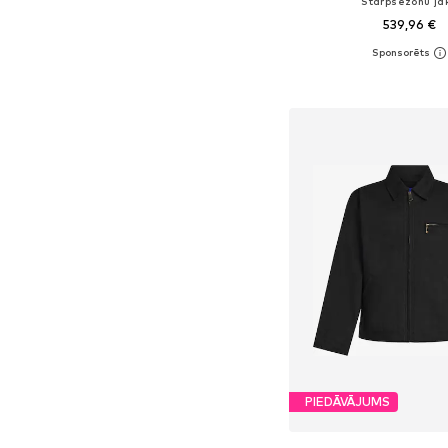
Starpsezonu ja
539,96 €
Pieejamie izmēri: XS, S,
Pievienot gr
PIEDĀVĀJUMS