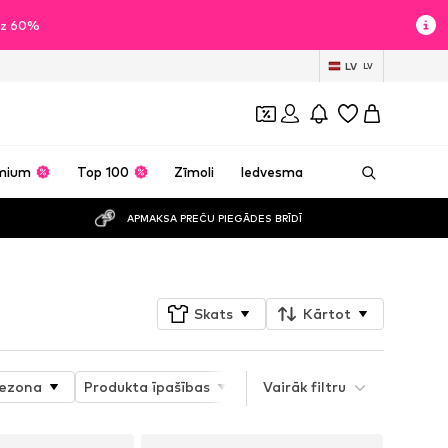
īdz 60%
LV
LV
mium
Top 100
Zīmoli
Iedvesma
APMAKSA PREČU PIEGĀDES BRĪDĪ
Skats
Kārtot
ezona
Produkta īpašības
Materiāls
Vairāk filtru
Īpaši izmēri