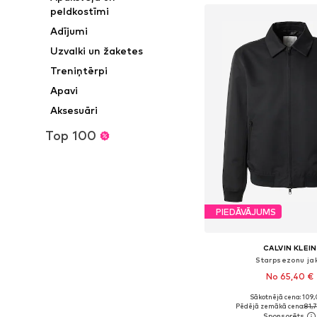
peldkostīmi
Adījumi
Uzvalki un žaketes
Treniņtērpi
Apavi
Aksesuāri
Top 100
PIEDĀVĀJUMS
CALVIN KLEIN
Starpsezonu ja
No 65,40 €
Sākotnējā cena: 109,
Pieejamie izmēri: XS, S,
Pēdējā zemākā cena:
81,