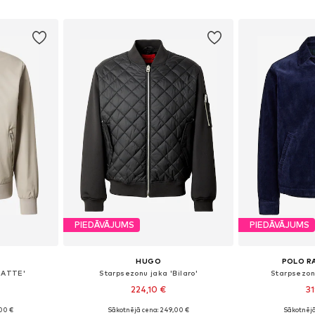
ozam
Pievienot grozam
Pievie
PIEDĀVĀJUMS
PIEDĀVĀJUMS
HUGO
POLO R
MATTE'
Starpsezonu jaka 'Bilaro'
Starpsezon
224,10 €
31
00 €
Sākotnējā cena: 249,00 €
Sākotnējā
, L, XL
Pieejamie izmēri: S, M, L, XL
Pieejamie iz