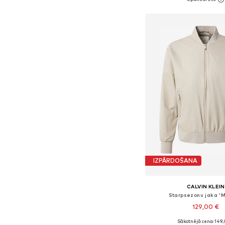
Pievienot gr
IZPĀRDOŠANA
CALVIN KLEIN
Starpsezonu jaka '
129,00 €
+
1
Sākotnējā cena: 149,
Pieejamie izmēri: S, M