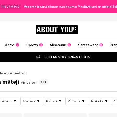
Vasaras izpārdošanas noslēgums: Piedāvājumi ar atlaidi l
.
11
H
34
M
07
S
ABOUT
YOU
Apavi
Sports
Aksesuāri
Streetwear
Pre
30 DIENU ATGRIEŠANAS TIESĪBAS
Jakas un mēteļi
& mēteļi
vīriešiem
591
došana
Izmērs
Krāsa
Zīmols
Raksts
S