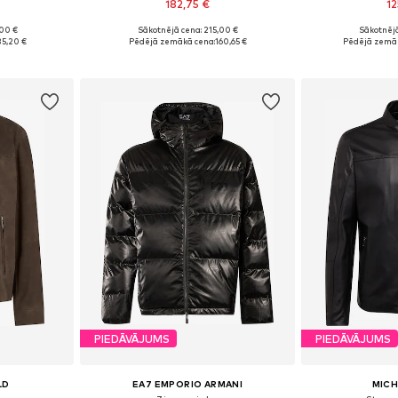
182,75 €
12
,00 €
Sākotnējā cena: 215,00 €
Sākotnējā
zmēros
Pieejamie izmēri: XS, S, M, L, XL, XXL
Pieejamie izmēri
35,20 €
Pēdējā zemākā cena:
160,65 €
Pēdējā zemāk
ozam
Pievienot grozam
Pievie
PIEDĀVĀJUMS
PIEDĀVĀJUMS
LD
EA7 EMPORIO ARMANI
MICH