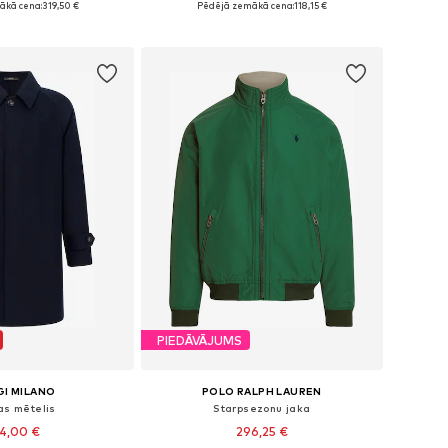
ākā cena:
319,50 €
Pēdējā zemākā cena:
118,15 €
not grozam
Pievienot grozam
PIEDĀVĀJUMS
I MILANO
POLO RALPH LAUREN
as mētelis
Starpsezonu jaka
4,00 €
296,25 €