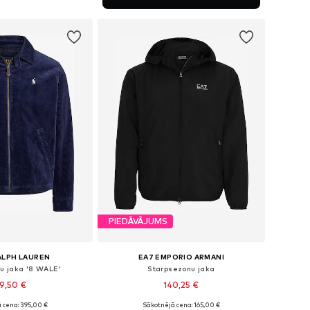
not grozam
PIEDĀVĀJUMS
ALPH LAUREN
EA7 EMPORIO ARMANI
u jaka '8 WALE'
Starpsezonu jaka
9,50 €
140,25 €
 cena: 395,00 €
Sākotnējā cena: 165,00 €
mēri: S, M, L, XXL
Pieejamie izmēri: XS, S, L, XL, XXL, XXXL