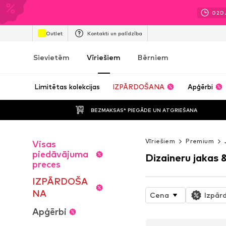
02
D
Outlet
Kontakti un palīdzība
Sievietēm
Vīriešiem
Bērniem
Limitētas kolekcijas
IZPĀRDOŠANA
Apģērbi
BEZMAKSAS* PIEGĀDE UN ATGRIEŠANA
Vīriešiem
Premium
Visas
piedāvājuma
Dizaineru jakas 
preces
IZPĀRDOŠA
NA
Cena
Izpār
Apģērbi