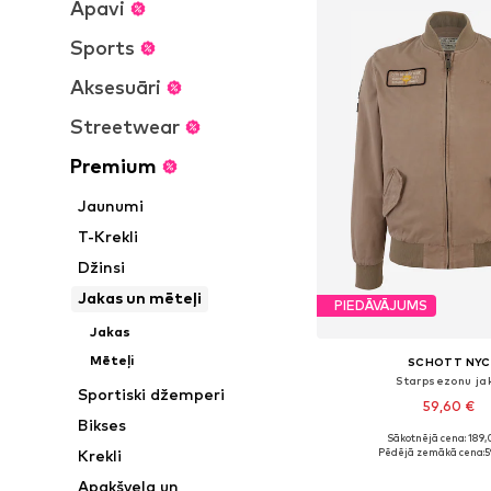
Apavi
Sports
Aksesuāri
Streetwear
Premium
Jaunumi
T-Krekli
Džinsi
Jakas un mēteļi
PIEDĀVĀJUMS
Jakas
Mēteļi
SCHOTT NYC
Starpsezonu ja
Sportiski džemperi
59,60 €
Bikses
Sākotnējā cena: 189,
Pieejamie izmēri: M, L
Pēdējā zemākā cena:
5
Krekli
Pievienot gr
Apakšveļa un