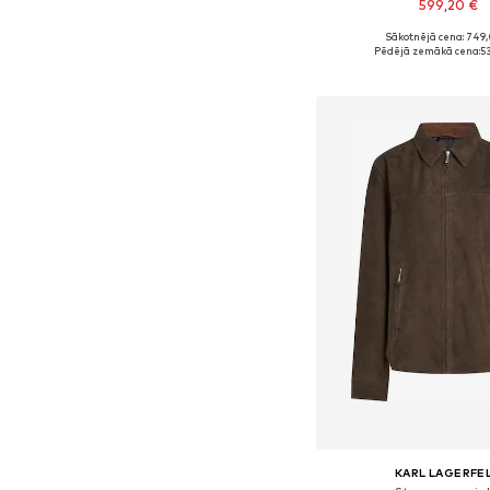
599,20 €
Sākotnējā cena: 749
Pieejams daudzos i
Pēdējā zemākā cena:
5
Pievienot gr
KARL LAGERFE