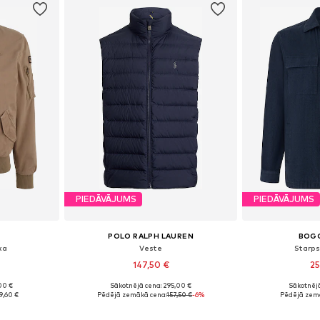
PIEDĀVĀJUMS
PIEDĀVĀJUMS
POLO RALPH LAUREN
BOGG
ka
Veste
Starp
147,50 €
25
00 €
Sākotnējā cena: 295,00 €
Sākotnējā
, XL, XXL
Pieejamie izmēri: S, M, L, XL, XXL
Pieejamie izmē
9,60 €
Pēdējā zemākā cena:
157,50 €
-6%
Pēdējā zem
ozam
Pievienot grozam
Pievie