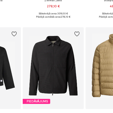
ka
Ziemas jaka
Starp
278,10 €
48
Sākotnējā cena: 309,00 €
Sākotnējā
 M, L, XL
Pieejamie izmēri: XS, S, M, L, XL, XXL
Pieejamie iz
Pēdējā zemākā cena:
278,10 €
Pēdējā zem
ozam
Pievienot grozam
Pievie
PIEDĀVĀJUMS