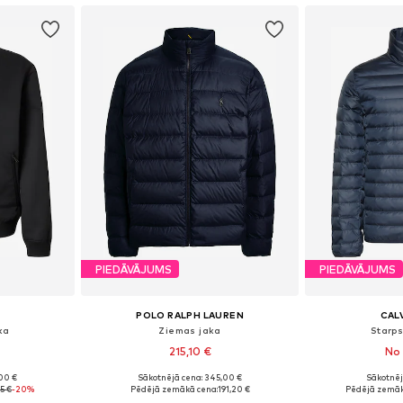
PIEDĀVĀJUMS
PIEDĀVĀJUMS
POLO RALPH LAUREN
CALV
ka
Ziemas jaka
Starp
215,10 €
No 
00 €
Sākotnējā cena: 345,00 €
Sākotnēj
 M, L, XL
Pieejamie izmēri: S, M, L, XL, XXL
Pieejamie iz
75 €
-20%
Pēdējā zemākā cena:
191,20 €
Pēdējā zemāk