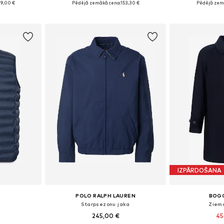
09,00 €
Pēdējā zemākā cena:
153,30 €
Pēdējā zem
ozam
Pievienot grozam
Pievie
IZPĀRDOŠANA
POLO RALPH LAUREN
BOGG
Starpsezonu jaka
Ziem
245,00 €
45