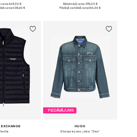
 cena: 649,00 €
Sākotnējā cena: 395,00 €
zmēri: S, M-L, XL
Pieejamie izmēri: M, L, XL
kā cena:
408,60 €
Pēdējā zemākā cena:
164,50 €
not grozam
Pievienot grozam
PIEDĀVĀJUMS
I EXCHANGE
HUGO
Veste
Starpsezonu jaka 'Dex'