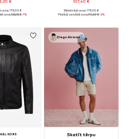
5,30 €
107,40 €
 cena: 179,00 €
Sākotnējā cena: 179,00 €
: XS, S, M, L, XL, XXL
Pieejamie izmēri: S, M, L, XL, XXL
ā cena:
135,15 €
-7%
Pēdējā zemākā cena:
111,30 €
-3%
not grozam
Pievienot grozam
Diego Alvarez
Skatīt tērpu
AEL KORS