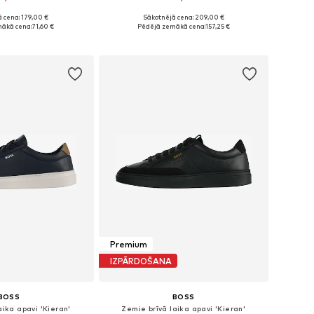
+
1
 cena: 179,00 €
Sākotnējā cena: 209,00 €
daudzos izmēros
Pieejamie izmēri: 40, 41, 42, 43, 44, 45
ākā cena:
71,60 €
Pēdējā zemākā cena:
157,25 €
not grozam
Pievienot grozam
Premium
IZPĀRDOŠANA
BOSS
BOSS
aika apavi 'Kieran'
Zemie brīvā laika apavi 'Kieran'