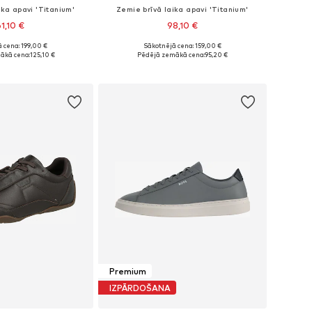
ika apavi 'Titanium'
Zemie brīvā laika apavi 'Titanium'
61,10 €
98,10 €
 cena: 199,00 €
Sākotnējā cena: 159,00 €
daudzos izmēros
Pieejams daudzos izmēros
ākā cena:
125,10 €
Pēdējā zemākā cena:
95,20 €
not grozam
Pievienot grozam
Premium
IZPĀRDOŠANA