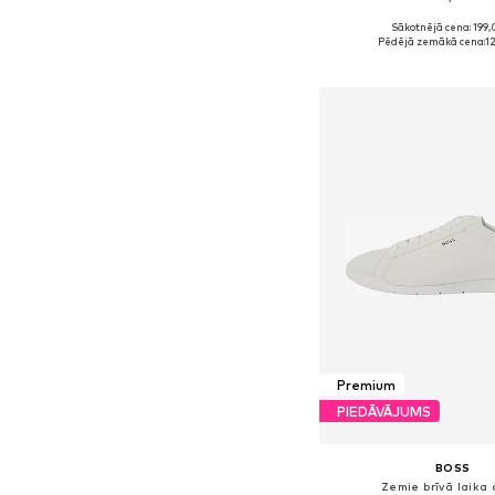
Sākotnējā cena: 199,
Pieejams daudzos i
Pēdējā zemākā cena:
1
Pievienot gr
Premium
PIEDĀVĀJUMS
BOSS
Zemie brīvā laika 