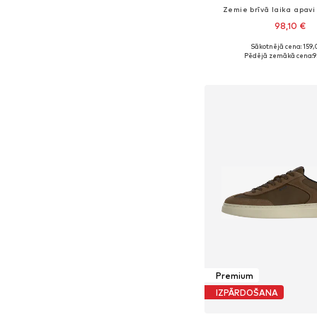
Zemie brīvā laika apavi
98,10 €
Sākotnējā cena: 159,
Pieejams daudzos i
Pēdējā zemākā cena:
9
Pievienot gr
Premium
IZPĀRDOŠANA