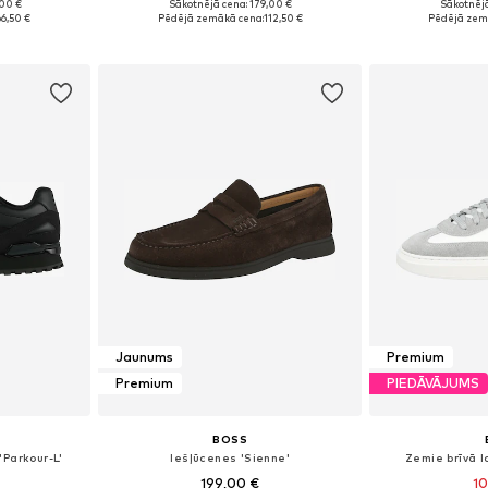
,00 €
Sākotnējā cena: 179,00 €
Sākotnējā
zmēros
Pieejams daudzos izmēros
Pieejams 
66,50 €
Pēdējā zemākā cena:
112,50 €
Pēdējā zem
ozam
Pievienot grozam
Pievie
Jaunums
Premium
Premium
PIEDĀVĀJUMS
BOSS
'Parkour-L'
Iešļūcenes 'Sienne'
Zemie brīvā l
199,00 €
10