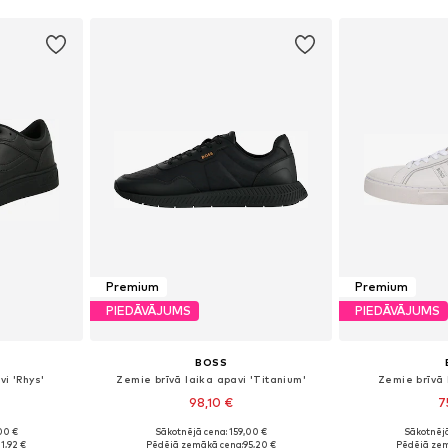
Premium
Premium
PIEDĀVĀJUMS
PIEDĀVĀJUMS
BOSS
vi 'Rhys'
Zemie brīvā laika apavi 'Titanium'
Zemie brīvā 
98,10 €
7
00 €
Sākotnējā cena: 159,00 €
Sākotnējā
zmēros
Pieejamie izmēri: 41, 42, 43, 44, 45, 46
Pieejams 
1,92 €
Pēdējā zemākā cena:
95,20 €
Pēdējā zem