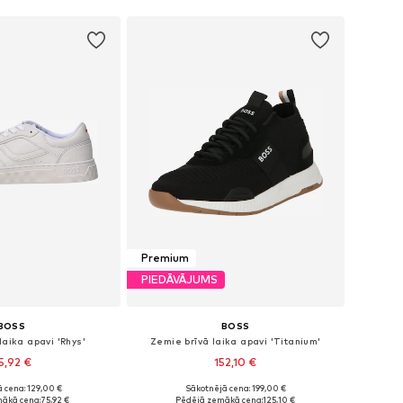
Premium
PIEDĀVĀJUMS
BOSS
BOSS
laika apavi 'Rhys'
Zemie brīvā laika apavi 'Titanium'
5,92 €
152,10 €
 cena: 129,00 €
Sākotnējā cena: 199,00 €
daudzos izmēros
Pieejams daudzos izmēros
ākā cena:
75,92 €
Pēdējā zemākā cena:
125,10 €