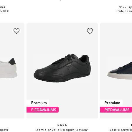
00 €
Sākotnējā
zmēros
Pieejamie izmēri: 40, 41, 42, 43, 44, 45
Pieejams 
25,30 €
Pēdējā zem
ozam
Pievienot grozam
Pievie
Premium
Premium
PIEDĀVĀJUMS
PIEDĀVĀJUMS
BOSS
apavi
Zemie brīvā laika apavi 'Jaylen'
Zemie brīvā l