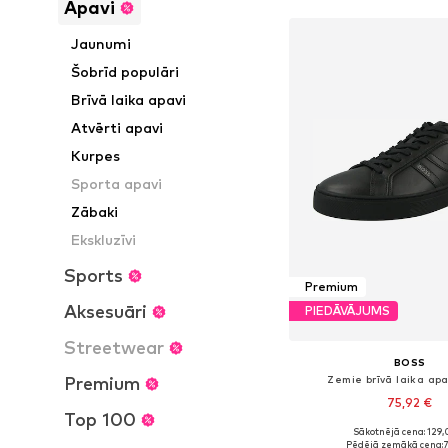
Apavi
Jaunumi
Šobrīd populāri
Brīvā laika apavi
Atvērti apavi
Kurpes
Sporta apavi
Zābaki
Ekskluzīvi
Sports
Premium
Aksesuāri
PIEDĀVĀJUMS
Streetwear
BOSS
Zemie brīvā laika apa
Premium
75,92 €
Top 100
Sākotnējā cena: 129,
Pieejams daudzos i
Pēdējā zemākā cena:
7