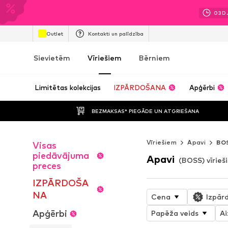
03
D
Outlet
Kontakti un palīdzība
Sievietēm
Vīriešiem
Bērniem
Limitētas kolekcijas
IZPĀRDOŠANA
Apģērbi
BEZMAKSAS* PIEGĀDE UN ATGRIEŠANA
Vīriešiem
Apavi
BO
Visas
piedāvājuma
Apavi
(BOSS) vīrieš
preces
IZPĀRDOŠA
NA
Cena
Izpār
Apģērbi
Papēža veids
Ai