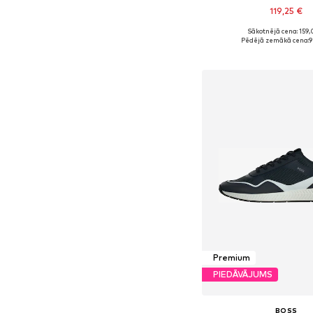
119,25 €
Sākotnējā cena: 159,
Pieejams daudzos i
Pēdējā zemākā cena:
9
Pievienot gr
Premium
PIEDĀVĀJUMS
BOSS