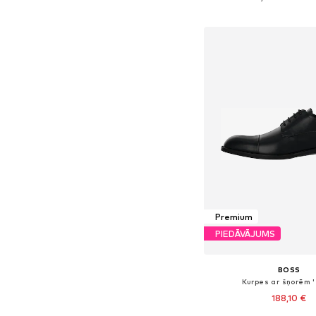
Pievienot gr
Premium
PIEDĀVĀJUMS
BOSS
Kurpes ar šņorēm '
188,10 €