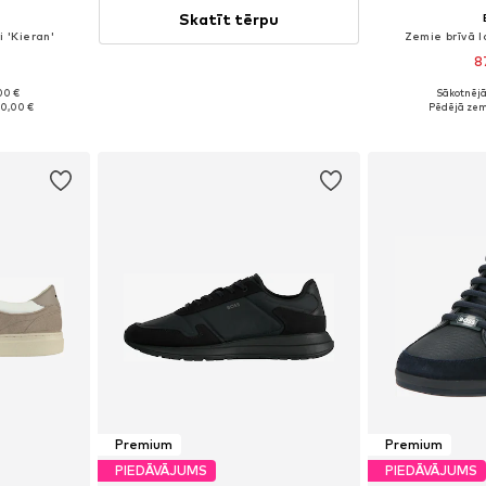
Skatīt tērpu
i 'Kieran'
Zemie brīvā l
8
00 €
Sākotnējā
zmēros
Pieejamie izmēr
0,00 €
Pēdējā zem
ozam
Pievie
Premium
Premium
PIEDĀVĀJUMS
PIEDĀVĀJUMS