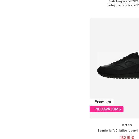
Sākotnējā cena: 209
Pieejams daudzos i
Pēdējā zemākā cena:
1
Pievienot gr
Premium
PIEDĀVĀJUMS
BOSS
Zemie brīvā laika apavi 
152,15 €