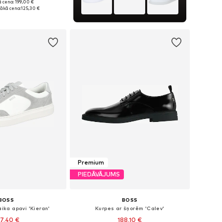
 cena: 199,00 €
daudzos izmēros
ākā cena:
125,30 €
not grozam
Premium
PIEDĀVĀJUMS
BOSS
BOSS
aika apavi 'Kieran'
Kurpes ar šņorēm 'Calev'
7,40 €
188,10 €