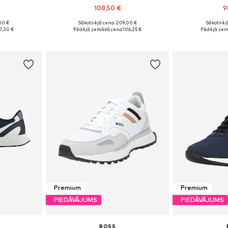
108,50 €
9
00 €
Sākotnējā cena: 209,00 €
Sākotnējā
zmēros
Pieejamie izmēri: 40, 41, 42, 43, 44, 45
Pieejams 
7,30 €
Pēdējā zemākā cena:
106,25 €
Pēdējā zem
ozam
Pievienot grozam
Pievie
Premium
Premium
PIEDĀVĀJUMS
PIEDĀVĀJUMS
BOSS