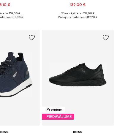
8,10 €
139,00 €
+
1
 cena: 159,00 €
Sākotnējā cena: 199,00 €
daudzos izmēros
Pieejams daudzos izmēros
ākā cena:
83,30 €
Pēdējā zemākā cena:
119,20 €
not grozam
Pievienot grozam
Premium
PIEDĀVĀJUMS
BOSS
BOSS