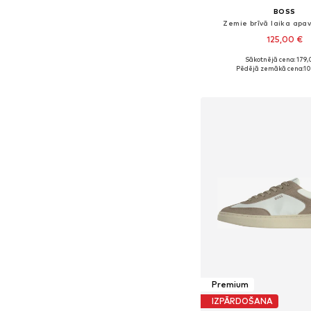
BOSS
Zemie brīvā laika apav
125,00 €
+
1
Sākotnējā cena: 179,
Pieejams daudzos i
Pēdējā zemākā cena:
10
Pievienot gr
Premium
IZPĀRDOŠANA