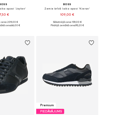
BOSS
BOSS
aika apavi 'Jaylen'
Zemie brīvā laika apavi 'Kieran'
7,50 €
109,00 €
+
1
 cena: 209,00 €
Sākotnējā cena: 159,00 €
i: 40, 41, 43, 44, 46
Pieejams daudzos izmēros
ākā cena:
66,00 €
Pēdējā zemākā cena:
95,20 €
not grozam
Pievienot grozam
Premium
PIEDĀVĀJUMS