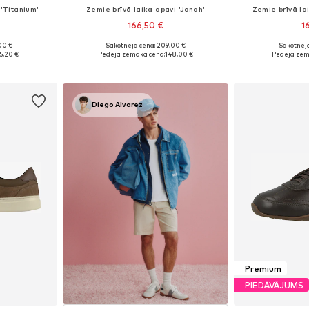
 'Titanium'
Zemie brīvā laika apavi 'Jonah'
Zemie brīvā la
166,50 €
1
00 €
Sākotnējā cena: 209,00 €
Sākotnējā
zmēros
Pieejams daudzos izmēros
Pieejams 
5,20 €
Pēdējā zemākā cena:
148,00 €
Pēdējā zem
ozam
Pievienot grozam
Pievie
Diego Alvarez
Premium
PIEDĀVĀJUMS