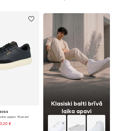
not grozam
Pievienot grozam
Klasiski balti brīvā
laika apavi
BOSS
aika apavi 'Kieran'
3,20 €