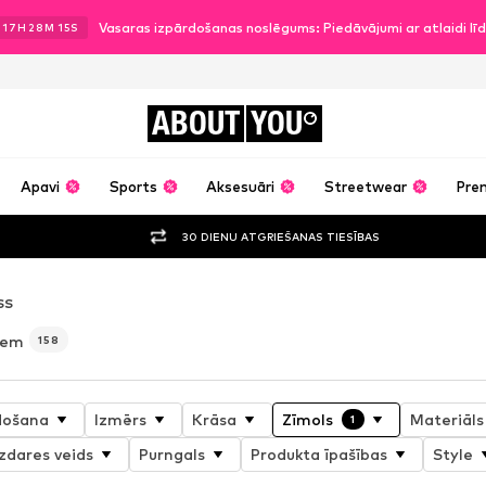
Vasaras izpārdošanas noslēgums: Piedāvājumi ar atlaidi l
.
17
H
28
M
13
S
ABOUT
YOU
Apavi
Sports
Aksesuāri
Streetwear
Pre
30 DIENU ATGRIEŠANAS TIESĪBAS
SS
iem
158
došana
Izmērs
Krāsa
Zīmols
Materiāls
1
zdares veids
Purngals
Produkta īpašības
Style