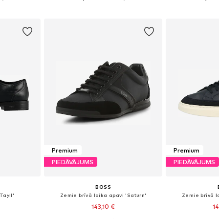
ozam
Pievienot grozam
Pievie
Premium
Premium
PIEDĀVĀJUMS
PIEDĀVĀJUMS
BOSS
Tayil'
Zemie brīvā laika apavi 'Saturn'
Zemie brīvā l
143,10 €
14