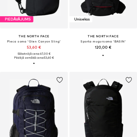
PIEDĀVĀJUMS
Unisekss
THE NORTH FACE
THE NORTH FACE
Pleca soma 'Glen Canyon Sling'
Sporta mugursoma 'BASIN'
53,60 €
120,00 €
Sākotnējā cena: 67,00 €
Pēdējā zemākā cena:
53,60 €