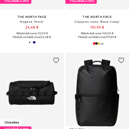
PIEDĀVĀJUMS
PIEDĀVĀJUMS
THE NORTH FACE
THE NORTH FACE
Naģene 'Norm'
Ceļojumu soma 'Base Camp'
24,48 €
110,93 €
Sākotnējā cena: 32,00 €
Sākotnējā cena: 145,00 €
Pēdējā zemākā cena:
24,48 €
Pēdējā zemākā cena:
110,93 €
+
6
Unisekss