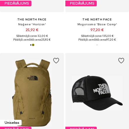
PIEDĀVĀJUMS
PIEDĀVĀJUMS
THE NORTH FACE
THE NORTH FACE
Naģene 'Horizon'
Mugursoma 'Base Camp'
25,92 €
97,20 €
Sākotnējā cena: 32,00 €
Sākotnējā cena: 135,00 €
Pēdējā zemākā cena:
25,92 €
Pēdējā zemākā cena:
97,20 €
Unisekss