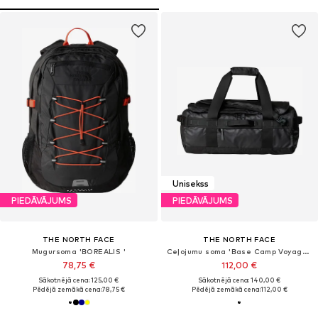
Unisekss
PIEDĀVĀJUMS
PIEDĀVĀJUMS
THE NORTH FACE
THE NORTH FACE
Mugursoma 'BOREALIS '
Ceļojumu soma 'Base Camp Voyager'
78,75 €
112,00 €
Sākotnējā cena: 125,00 €
Sākotnējā cena: 140,00 €
Pēdējā zemākā cena:
78,75 €
Pēdējā zemākā cena:
112,00 €