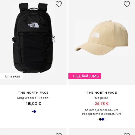
Unisekss
PIEDĀVĀJUMS
THE NORTH FACE
THE NORTH FACE
Mugursoma 'Recon'
Naģene
115,00 €
26,73 €
Sākotnējā cena: 33,00 €
Pēdējā zemākā cena:
26,73 €