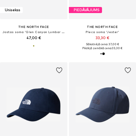
Unisekss
PIEDĀVĀJUMS
THE NORTH FACE
THE NORTH FACE
Jostas soma 'Glen Canyon Lumbar Pack'
Pleca soma 'Jester'
47,00 €
33,30 €
Sākotnējā cena: 37,00 €
Pēdējā zemākā cena:
33,30 €