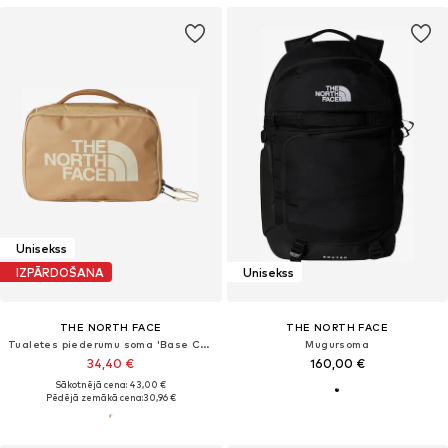
Unisekss
IZPĀRDOŠANA
Unisekss
THE NORTH FACE
THE NORTH FACE
Tualetes piederumu soma 'Base Camp Voyager'
Mugursoma
34,40 €
160,00 €
Sākotnējā cena: 43,00 €
Pēdējā zemākā cena:
30,96 €