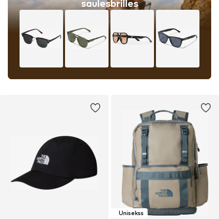
saulesbrilles
Unisekss