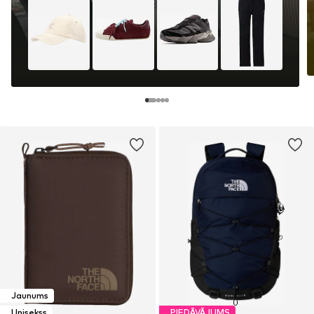
Jaunums
Unisekss
PIEDĀVĀJUMS