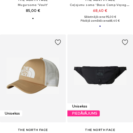
Mugursoma 'Vault'
Ceļojumu soma 'Base Camp Voyager'
85,00 €
68,40 €
Sākotnējā cena: 95,00 €
Pēdējā zemākā cena:
68,40 €
Unisekss
Unisekss
PIEDĀVĀJUMS
THE NORTH FACE
THE NORTH FACE