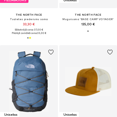
PIEDĀVĀJUMS
Unisekss
THE NORTH FACE
THE NORTH FACE
Tualetes piederumu soma
Mugursoma 'BASE CAMP VOYAGER'
33,30 €
135,00 €
Sākotnējā cena: 37,00 €
Pēdējā zemākā cena:
33,30 €
Unisekss
Unisekss