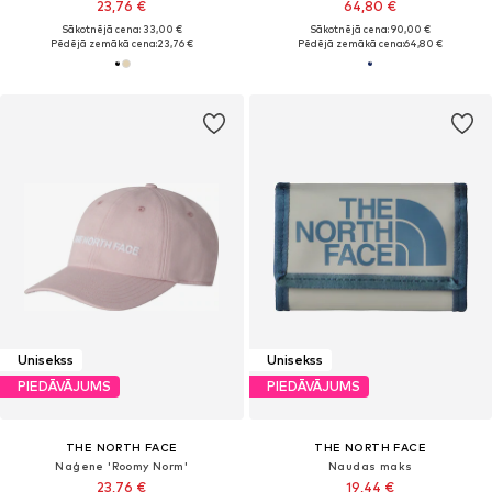
23,76 €
64,80 €
Sākotnējā cena: 33,00 €
Sākotnējā cena: 90,00 €
Pēdējā zemākā cena:
23,76 €
Pēdējā zemākā cena:
64,80 €
Unisekss
Unisekss
PIEDĀVĀJUMS
PIEDĀVĀJUMS
THE NORTH FACE
THE NORTH FACE
Naģene 'Roomy Norm'
Naudas maks
23,76 €
19,44 €