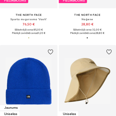
PIEDĀVĀJUMS
PIEDĀVĀJUMS
THE NORTH FACE
THE NORTH FACE
Sporta mugursoma 'Vault'
Naģene
76,50 €
28,80 €
Sākotnējā cena: 85,00 €
Sākotnējā cena: 32,00 €
Pēdējā zemākā cena:
61,20 €
Pēdējā zemākā cena:
28,80 €
Jaunums
Unisekss
Unisekss