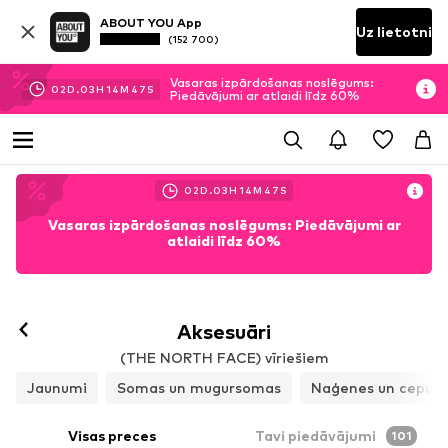
ABOUT YOU App
Uz lietotni
(152 700)
Vasaras izpārdošanas noslēgums:
02
D.
03
H
14
M
45
S
Piedāvājumi ar atlaidi līdz 60%
02
D.
03
H
14
M
45
S
Vasaras izpārdošanas noslēgums: Piedāvājumi ar
atlaidi līdz 60%
Aksesuāri
(THE NORTH FACE) vīriešiem
Jaunumi
Somas un mugursomas
Naģenes un cepure
Visas preces
Tavi piedāvājumi
101