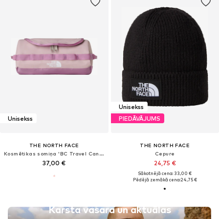
Unisekss
Unisekss
PIEDĀVĀJUMS
THE NORTH FACE
THE NORTH FACE
Kosmētikas somiņa 'BC Travel Canister - S'
Cepure
37,00 €
24,75 €
Sākotnējā cena: 33,00 €
Pēdējā zemākā cena:
24,75 €
Karsta vasara un aktuālas