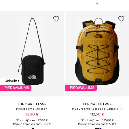
Unisekss
PIEDĀVĀJUMS
PIEDĀVĀJUMS
THE NORTH FACE
THE NORTH FACE
Pleca soma 'Jester'
Mugursoma 'Borealis Classic ´'
33,30 €
112,50 €
Sākotnējā cena: 37,00 €
Sākotnējā cena: 125,00 €
Pēdējā zemākā cena:
33,30 €
Pēdējā zemākā cena:
112,50 €