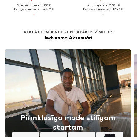
Sākotnējā cena: 33,00 €
Sākotnējā cena: 27,00 €
Pēdējā zemākā cena:
23,76 €
Pēdējā zemākā cena:
19,44 €
ATKLĀJ TENDENCES UN LABĀKOS ZĪMOLUS
Iedvesma Aksesuāri
Pirmklasīga mode stilīgam
startam