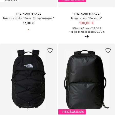
THE NORTH FACE
THE NORTH FACE
Naudas maks 'Base Camp Voyager'
Mugursoma 'Borealis'
27,00 €
100,00 €
Sākotnējā cena: 125,00 €
Pēdējā zemākā cena:
100,00 €
PIEDĀVĀJUMS