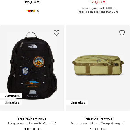
165,00 €
120,00 €
Sākotnējā cena: 150,00 €
+
6
Pēdējā zemākā cena:
108,00 €
Jaunums
Unisekss
Unisekss
THE NORTH FACE
THE NORTH FACE
Mugursoma 'Borealis Classic'
Mugursoma 'Base Camp Voyager'
130,00 €
130,00 €