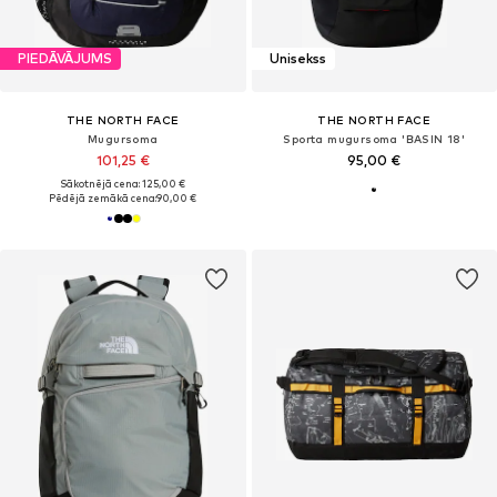
PIEDĀVĀJUMS
Unisekss
THE NORTH FACE
THE NORTH FACE
Mugursoma
Sporta mugursoma 'BASIN 18'
101,25 €
95,00 €
Sākotnējā cena: 125,00 €
Pēdējā zemākā cena:
90,00 €