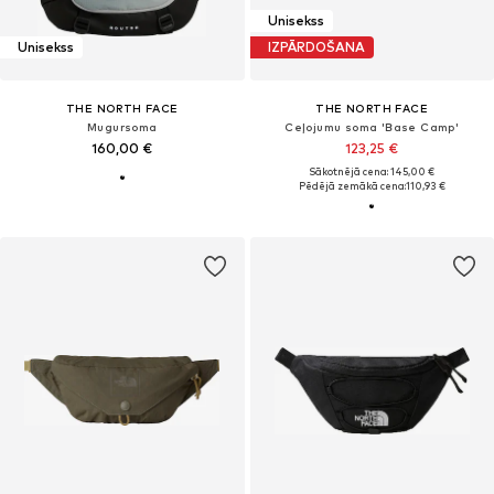
Unisekss
Unisekss
IZPĀRDOŠANA
THE NORTH FACE
THE NORTH FACE
Mugursoma
Ceļojumu soma 'Base Camp'
160,00 €
123,25 €
Sākotnējā cena: 145,00 €
Pēdējā zemākā cena:
110,93 €