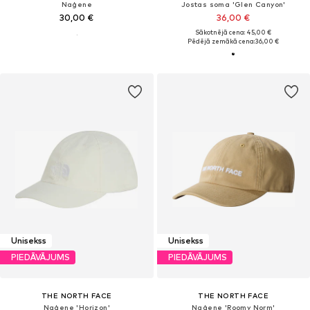
Naģene
Jostas soma 'Glen Canyon'
30,00 €
36,00 €
Sākotnējā cena: 45,00 €
Pēdējā zemākā cena:
36,00 €
Unisekss
Unisekss
PIEDĀVĀJUMS
PIEDĀVĀJUMS
THE NORTH FACE
THE NORTH FACE
Naģene 'Horizon'
Naģene 'Roomy Norm'