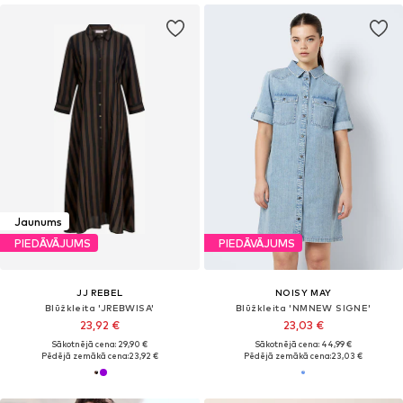
Jaunums
PIEDĀVĀJUMS
PIEDĀVĀJUMS
JJ REBEL
NOISY MAY
Blūžkleita 'JREBWISA'
Blūžkleita 'NMNEW SIGNE'
23,92 €
23,03 €
Sākotnējā cena: 29,90 €
Sākotnējā cena: 44,99 €
Pēdējā zemākā cena:
23,92 €
Pēdējā zemākā cena:
23,03 €