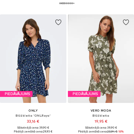
PIEDĀVĀJUMS
PIEDĀVĀJUMS
ONLY
VERO MODA
Blūžkleita 'ONLRaya'
Blūžkleita
33,16 €
19,95 €
Sākotnējā cena: 39,90 €
Sākotnējā cena: 39,90 €
Pēdējā zemākā cena:
29,93 €
Pēdējā zemākā cena:
23,94 €
-16%