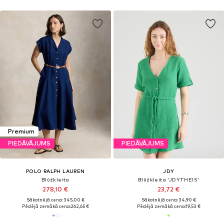
Premium
PIEDĀVĀJUMS
PIEDĀVĀJUMS
POLO RALPH LAUREN
JDY
Blūžkleita
Blūžkleita 'JDYTHEIS'
278,10 €
23,72 €
Sākotnējā cena: 345,00 €
Sākotnējā cena: 34,90 €
Pēdējā zemākā cena:
262,65 €
Pēdējā zemākā cena:
19,53 €