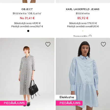
OBJECT
KARL LAGERFELD JEANS
Blūžkleita 'OBJLaila'
Blūžkleita
No 31,41 €
85,92 €
Sākotnējā cena: 49,90 €
Sākotnējā cena: 179,00 €
Pēdējā zemākā cena:
29,67 €
Pēdējā zemākā cena:
85,92 €
Ekskluzīvs
PIEDĀVĀJUMS
PIEDĀVĀJUMS