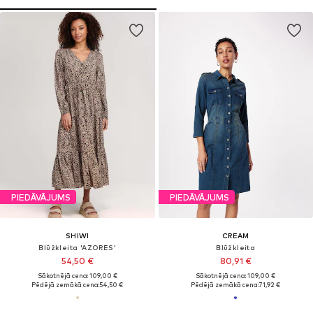
PIEDĀVĀJUMS
PIEDĀVĀJUMS
SHIWI
CREAM
Blūžkleita 'AZORES'
Blūžkleita
54,50 €
80,91 €
Sākotnējā cena: 109,00 €
Sākotnējā cena: 109,00 €
Pēdējā zemākā cena:
54,50 €
Pēdējā zemākā cena:
71,92 €