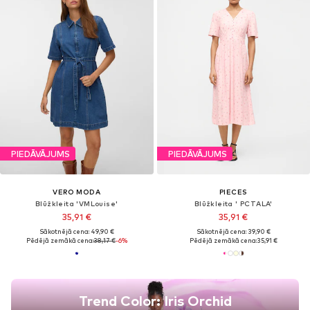
PIEDĀVĀJUMS
PIEDĀVĀJUMS
VERO MODA
PIECES
Blūžkleita 'VMLouise'
Blūžkleita ' PCTALA'
35,91 €
35,91 €
Sākotnējā cena: 49,90 €
Sākotnējā cena: 39,90 €
Pēdējā zemākā cena:
38,17 €
-6%
Pēdējā zemākā cena:
35,91 €
Trend Color: Iris Orchid