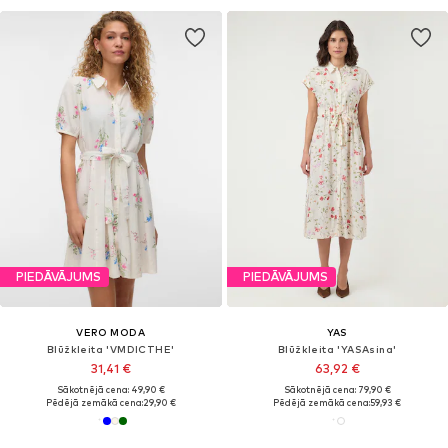
PIEDĀVĀJUMS
PIEDĀVĀJUMS
VERO MODA
YAS
Blūžkleita 'VMDICTHE'
Blūžkleita 'YASAsina'
31,41 €
63,92 €
Sākotnējā cena: 49,90 €
Sākotnējā cena: 79,90 €
Pēdējā zemākā cena:
29,90 €
Pēdējā zemākā cena:
59,93 €