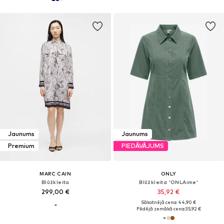
Jaunums
Jaunums
Premium
PIEDĀVĀJUMS
MARC CAIN
ONLY
Blūžkleita
Blūžkleita 'ONLAime'
299,00 €
35,92 €
Sākotnējā cena: 44,90 €
Pēdējā zemākā cena:
35,92 €