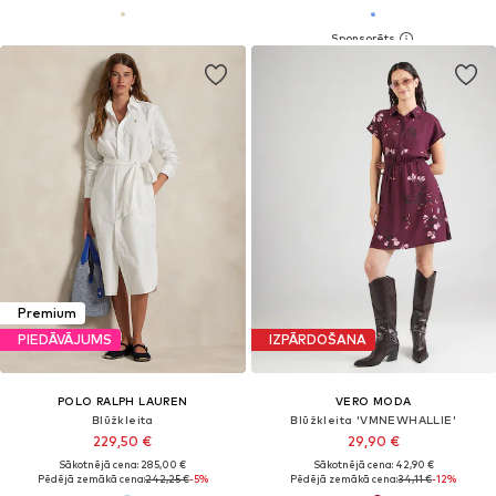
Premium
PIEDĀVĀJUMS
IZPĀRDOŠANA
POLO RALPH LAUREN
VERO MODA
Blūžkleita
Blūžkleita 'VMNEWHALLIE'
229,50 €
29,90 €
Sākotnējā cena: 285,00 €
Sākotnējā cena: 42,90 €
Pēdējā zemākā cena:
242,25 €
-5%
Pēdējā zemākā cena:
34,11 €
-12%