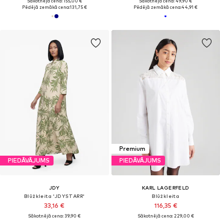
Sākotnējā cena: 155,00 €
Sākotnējā cena: 49,90 €
Pēdējā zemākā cena:
131,75 €
Pēdējā zemākā cena:
44,91 €
Premium
PIEDĀVĀJUMS
PIEDĀVĀJUMS
JDY
KARL LAGERFELD
Blūžkleita 'JDYSTARR'
Blūžkleita
33,16 €
116,35 €
Sākotnējā cena: 39,90 €
Sākotnējā cena: 229,00 €