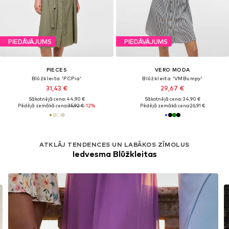
PIEDĀVĀJUMS
PIEDĀVĀJUMS
PIECES
VERO MODA
Blūžkleita 'PCPia'
Blūžkleita 'VMBumpy'
31,43 €
29,67 €
Sākotnējā cena: 44,90 €
Sākotnējā cena: 34,90 €
Pēdējā zemākā cena:
35,92 €
-12%
Pēdējā zemākā cena:
26,91 €
ATKLĀJ TENDENCES UN LABĀKOS ZĪMOLUS
Iedvesma Blūžkleitas