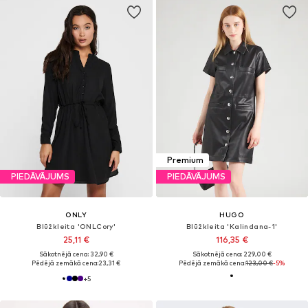
Premium
PIEDĀVĀJUMS
PIEDĀVĀJUMS
ONLY
HUGO
Blūžkleita 'ONLCory'
Blūžkleita 'Kalindana-1'
25,11 €
116,35 €
Sākotnējā cena: 32,90 €
Sākotnējā cena: 229,00 €
Pēdējā zemākā cena:
23,31 €
Pēdējā zemākā cena:
123,00 €
-5%
+
5