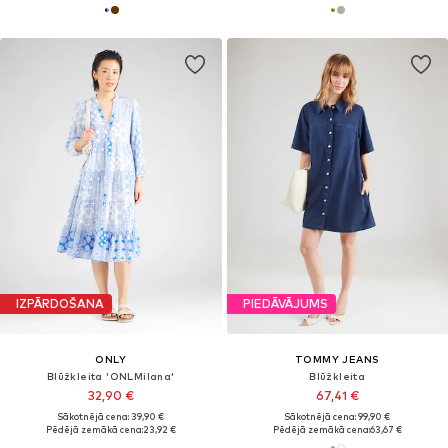
IZPĀRDOŠANA
PIEDĀVĀJUMS
ONLY
TOMMY JEANS
Blūžkleita 'ONLMilana'
Blūžkleita
32,90 €
67,41 €
Sākotnējā cena: 39,90 €
Sākotnējā cena: 99,90 €
Pēdējā zemākā cena:
23,92 €
Pēdējā zemākā cena:
63,67 €