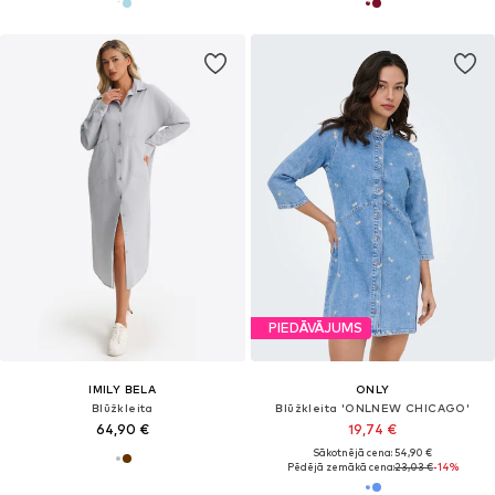
PIEDĀVĀJUMS
IMILY BELA
ONLY
Blūžkleita
Blūžkleita 'ONLNEW CHICAGO'
64,90 €
19,74 €
Sākotnējā cena: 54,90 €
Pēdējā zemākā cena:
23,03 €
-14%