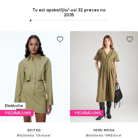
Tu esi apskatījis/-usi 32 preces no
2035
Ekskluzīvs
PIEDĀVĀJUMS
PIEDĀVĀJUMS
EDITED
VERO MODA
Blūžkleita 'Chalyse'
Blūžkleita 'VMEstrid'