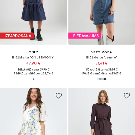
IZPĀRDOŠANA
PIEDĀVĀJUMS
ONLY
VERO MODA
Blūžkleita 'ONLSEVIGNY'
Blūžkleita 'Jennie'
47,90 €
31,41 €
Sākotnējā cena: 69,90 €
Sākotnējā cena: 39,99 €
Pēdējā zemākā cena:
28,74 €
Pēdējā zemākā cena:
29,67 €