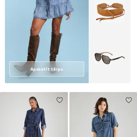
Apskatīt tērpu