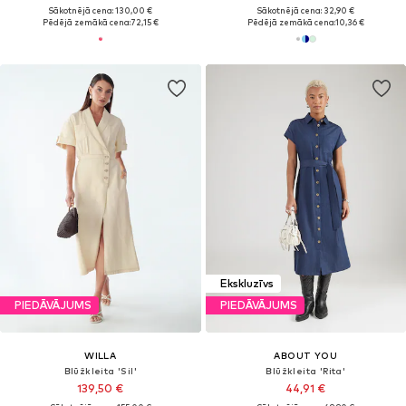
Sākotnējā cena: 130,00 €
Sākotnējā cena: 32,90 €
Pēdējā zemākā cena:
72,15 €
Pēdējā zemākā cena:
10,36 €
Ekskluzīvs
PIEDĀVĀJUMS
PIEDĀVĀJUMS
WILLA
ABOUT YOU
Blūžkleita 'Sil'
Blūžkleita 'Rita'
139,50 €
44,91 €