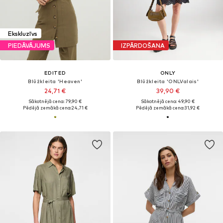
Ekskluzīvs
PIEDĀVĀJUMS
IZPĀRDOŠANA
EDITED
ONLY
Blūžkleita 'Heaven'
Blūžkleita 'ONLValais'
24,71 €
39,90 €
Sākotnējā cena: 79,90 €
Sākotnējā cena: 49,90 €
Pēdējā zemākā cena:
24,71 €
Pēdējā zemākā cena:
31,92 €