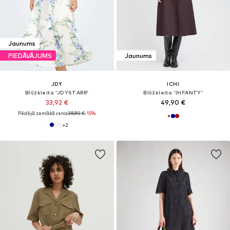
Jaunums
PIEDĀVĀJUMS
Jaunums
JDY
ICHI
Blūžkleita 'JDYSTARR'
Blūžkleita 'IHFANTY'
33,92 €
49,90 €
Pēdējā zemākā cena:
39,90 €
-15%
+
2