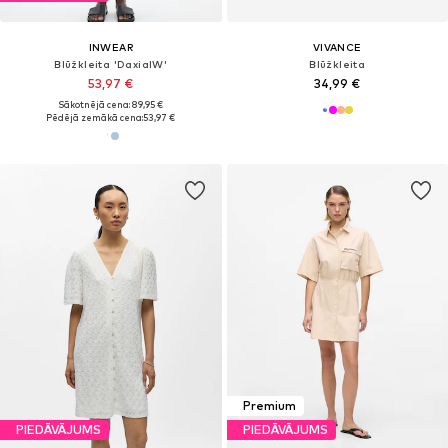
INWEAR
VIVANCE
Blūžkleita 'DaxiaIW'
Blūžkleita
53,97 €
34,99 €
Sākotnējā cena: 89,95 €
Pēdējā zemākā cena:
53,97 €
Premium
PIEDĀVĀJUMS
PIEDĀVĀJUMS