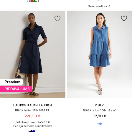
+
2
Premium
PIEDĀVĀJUMS
LAUREN RALPH LAUREN
ONLY
Blūžkleita 'FINNBARR'
Blūžkleita 'ONLBea'
220,50 €
39,90 €
Sākotnējā cena: 245,00 €
Pēdējā zemākā cena:
197,10 €