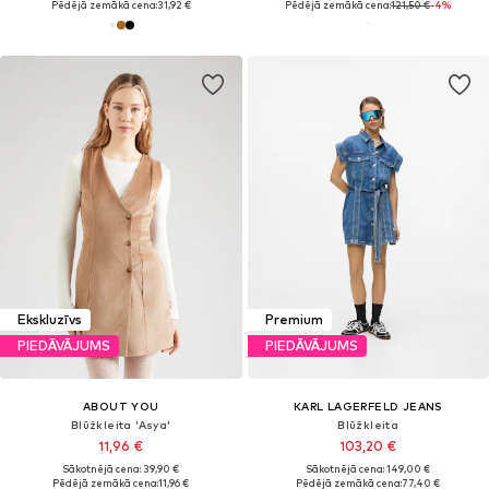
Pēdējā zemākā cena:
31,92 €
Pēdējā zemākā cena:
121,50 €
-4%
Ekskluzīvs
Premium
PIEDĀVĀJUMS
PIEDĀVĀJUMS
ABOUT YOU
KARL LAGERFELD JEANS
Blūžkleita 'Asya'
Blūžkleita
11,96 €
103,20 €
Sākotnējā cena: 39,90 €
Sākotnējā cena: 149,00 €
Pēdējā zemākā cena:
11,96 €
Pēdējā zemākā cena:
77,40 €