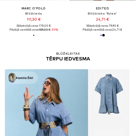
MARC O'POLO
EDITED
Blūžkleita
Blūžkleita 'Rylee'
111,30 €
24,71 €
Sākotnējā cena: 179,00 €
Sākotnējā cena: 79,90 €
Pēdējā zemākā cena:
159,00 €
-30%
Pēdējā zemākā cena:
24,71 €
BLŪŽKLEITAS
TĒRPU IEDVESMA
Kamila Šikl