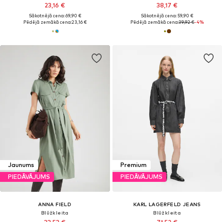
23,16 €
38,17 €
Sākotnējā cena: 69,90 €
Sākotnējā cena: 59,90 €
Pēdējā zemākā cena:
23,16 €
Pēdējā zemākā cena:
39,92 €
-4%
Jaunums
Premium
PIEDĀVĀJUMS
PIEDĀVĀJUMS
ANNA FIELD
KARL LAGERFELD JEANS
Blūžkleita
Blūžkleita