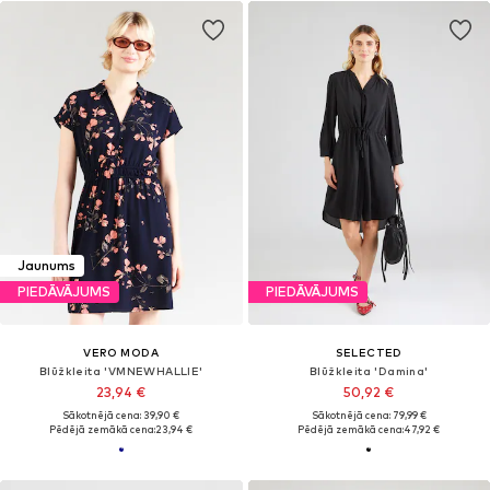
Jaunums
PIEDĀVĀJUMS
PIEDĀVĀJUMS
VERO MODA
SELECTED
Blūžkleita 'VMNEWHALLIE'
Blūžkleita 'Damina'
23,94 €
50,92 €
Sākotnējā cena: 39,90 €
Sākotnējā cena: 79,99 €
Pēdējā zemākā cena:
23,94 €
Pēdējā zemākā cena:
47,92 €