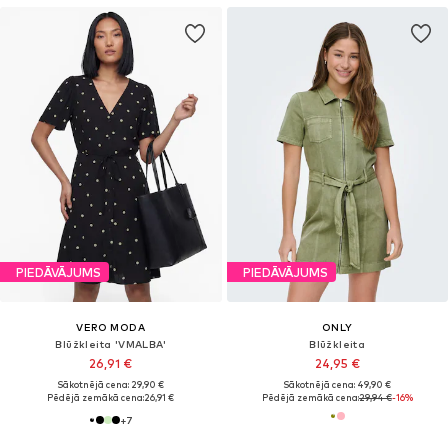
PIEDĀVĀJUMS
PIEDĀVĀJUMS
VERO MODA
ONLY
Blūžkleita 'VMALBA'
Blūžkleita
26,91 €
24,95 €
Sākotnējā cena: 29,90 €
Sākotnējā cena: 49,90 €
Pēdējā zemākā cena:
26,91 €
Pēdējā zemākā cena:
29,94 €
-16%
+
7