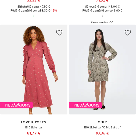
33,53 €
71,52 €
Sākotnējā cena: 47,90 €
Sākotnējā cena: 149,00 €
Pēdējā zemākā cena:
38,32 €
-12%
Pēdējā zemākā cena:
43,60 €
PIEDĀVĀJUMS
PIEDĀVĀJUMS
LOVE & ROSES
ONLY
Blūžkleita
Blūžkleita 'ONLEvida'
81,77 €
10,36 €