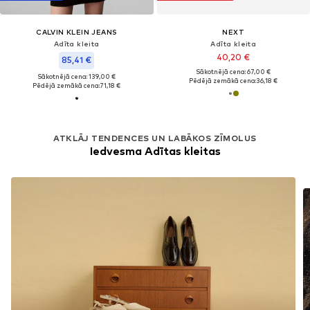
CALVIN KLEIN JEANS
NEXT
Adīta kleita
Adīta kleita
40,20 €
85,41 €
Sākotnējā cena: 67,00 €
Sākotnējā cena: 139,00 €
Pēdējā zemākā cena:
36,18 €
Pēdējā zemākā cena:
71,18 €
ATKLĀJ TENDENCES UN LABĀKOS ZĪMOLUS
Iedvesma Adītas kleitas