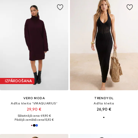
IZPĀRDOŠANA
VERO MODA
TRENDYOL
Adīta kleita 'VMAQUARIUS'
Adīta kleita
29,90 €
26,90 €
Sākotnējā cena: 49,90 €
Pēdējā zemākā cena:
15,92 €