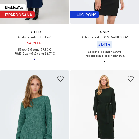
Ekskluzīvs
IZPĀRDOŠANA
KUPONS
EDITED
ONLY
Adīta kleita 'Jaden'
Adīta kleita 'ONLVANESSA'
54,90 €
31,41 €
Sākotnējā cena: 79,90 €
Sākotnējā cena: 49,90 €
Pēdējā zemākā cena:
24,71 €
Pēdējā zemākā cena:
19,20 €