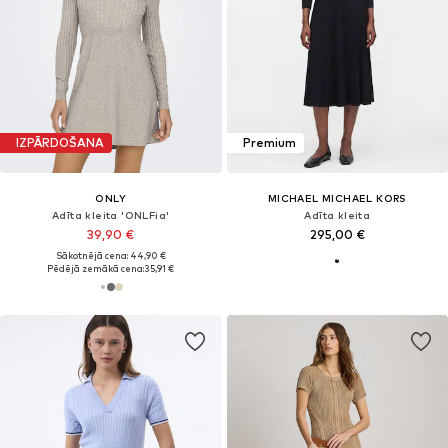
IZPĀRDOŠANA
Premium
ONLY
MICHAEL MICHAEL KORS
Adīta kleita 'ONLFia'
Adīta kleita
39,90 €
295,00 €
Sākotnējā cena: 44,90 €
Pēdējā zemākā cena:
35,91 €