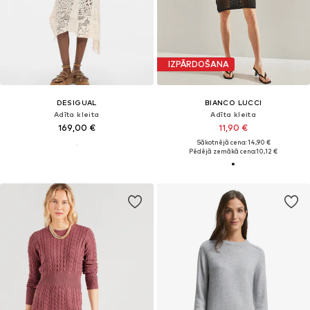
IZPĀRDOŠANA
DESIGUAL
BIANCO LUCCI
Adīta kleita
Adīta kleita
169,00 €
11,90 €
Sākotnējā cena: 14,90 €
Pēdējā zemākā cena:
10,12 €