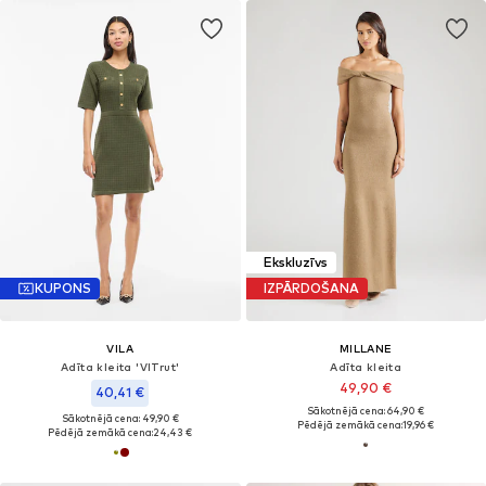
Ekskluzīvs
KUPONS
IZPĀRDOŠANA
VILA
MILLANE
Adīta kleita 'VITrut'
Adīta kleita
49,90 €
40,41 €
Sākotnējā cena: 64,90 €
Sākotnējā cena: 49,90 €
Pēdējā zemākā cena:
19,96 €
Pēdējā zemākā cena:
24,43 €