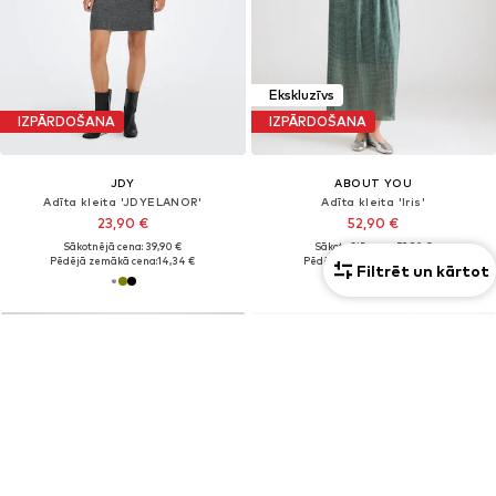
Ekskluzīvs
IZPĀRDOŠANA
IZPĀRDOŠANA
JDY
ABOUT YOU
Adīta kleita 'JDYELANOR'
Adīta kleita 'Iris'
23,90 €
52,90 €
Sākotnējā cena: 39,90 €
Sākotnējā cena: 59,90 €
Pēdējā zemākā cena:
14,34 €
Pēdējā zemākā cena:
21,16 €
Filtrēt un kārtot