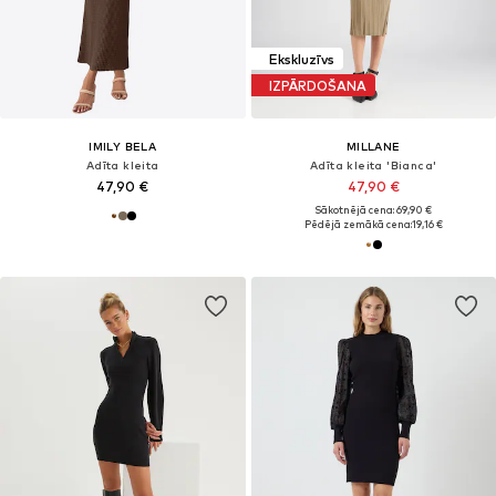
Ekskluzīvs
IZPĀRDOŠANA
IMILY BELA
MILLANE
Adīta kleita
Adīta kleita 'Bianca'
47,90 €
47,90 €
Sākotnējā cena: 69,90 €
Pēdējā zemākā cena:
19,16 €