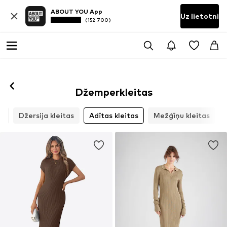
ABOUT YOU App
Uz lietotni
(152 700)
Džemperkleitas
as
Džersija kleitas
Adītas kleitas
Mežģīņu kleitas