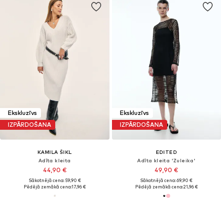
Ekskluzīvs
Ekskluzīvs
IZPĀRDOŠANA
IZPĀRDOŠANA
KAMILA ŠIKL
EDITED
Adīta kleita
Adīta kleita 'Zuleika'
44,90 €
49,90 €
Sākotnējā cena: 59,90 €
Sākotnējā cena: 69,90 €
Pēdējā zemākā cena:
17,96 €
Pēdējā zemākā cena:
21,96 €