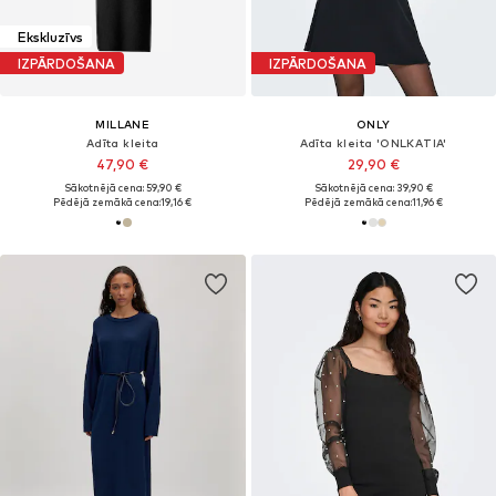
Ekskluzīvs
IZPĀRDOŠANA
IZPĀRDOŠANA
MILLANE
ONLY
Adīta kleita
Adīta kleita 'ONLKATIA'
47,90 €
29,90 €
Sākotnējā cena: 59,90 €
Sākotnējā cena: 39,90 €
Pēdējā zemākā cena:
19,16 €
Pēdējā zemākā cena:
11,96 €