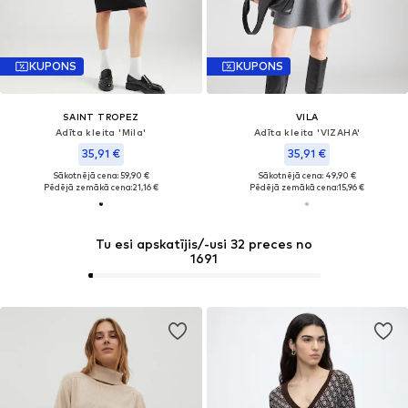
KUPONS
KUPONS
SAINT TROPEZ
VILA
Adīta kleita 'Mila'
Adīta kleita 'VIZAHA'
35,91 €
35,91 €
Sākotnējā cena: 59,90 €
Sākotnējā cena: 49,90 €
Pēdējā zemākā cena:
21,16 €
Pēdējā zemākā cena:
15,96 €
Tu esi apskatījis/-usi 32 preces no
1691