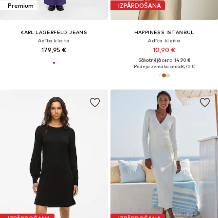
Premium
IZPĀRDOŠANA
KARL LAGERFELD JEANS
HAPPINESS İSTANBUL
Adīta kleita
Adīta kleita
179,95 €
10,90 €
Sākotnējā cena: 14,90 €
Pēdējā zemākā cena:
8,72 €