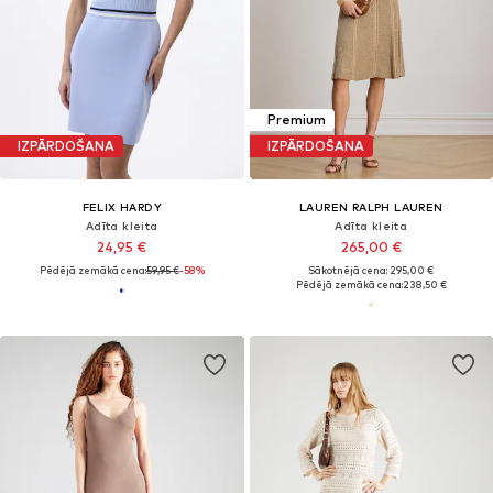
Premium
IZPĀRDOŠANA
IZPĀRDOŠANA
FELIX HARDY
LAUREN RALPH LAUREN
Adīta kleita
Adīta kleita
24,95 €
265,00 €
Pēdējā zemākā cena:
59,95 €
-58%
Sākotnējā cena: 295,00 €
Pēdējā zemākā cena:
238,50 €