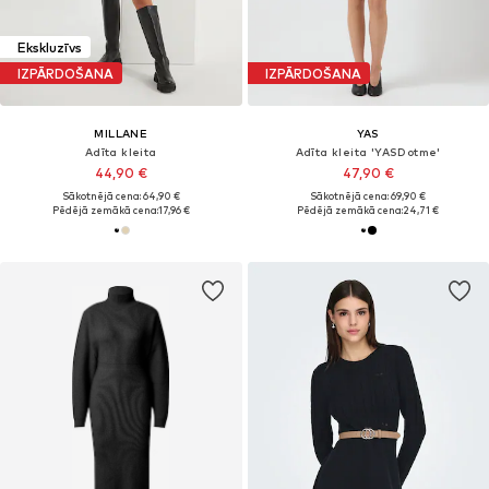
Ekskluzīvs
IZPĀRDOŠANA
IZPĀRDOŠANA
MILLANE
YAS
Adīta kleita
Adīta kleita 'YASDotme'
44,90 €
47,90 €
Sākotnējā cena: 64,90 €
Sākotnējā cena: 69,90 €
Pēdējā zemākā cena:
17,96 €
Pēdējā zemākā cena:
24,71 €