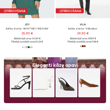
IZPĀRDOŠANA
IZPĀRDOŠANA
JDY
VILA
Adīta kleita 'WHITNEY MEGAN'
Adīta kleita 'VIBubba'
25,90 €
29,90 €
Sākotnējā cena: 34,90 €
Sākotnējā cena: 39,90 €
Pēdējā zemākā cena:
10,36 €
Pēdējā zemākā cena:
11,96 €
+
1
Eleganti kāzu apavi