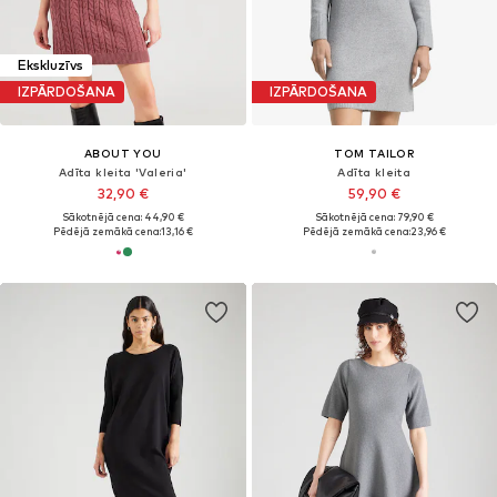
Ekskluzīvs
IZPĀRDOŠANA
IZPĀRDOŠANA
ABOUT YOU
TOM TAILOR
Adīta kleita 'Valeria'
Adīta kleita
32,90 €
59,90 €
Sākotnējā cena: 44,90 €
Sākotnējā cena: 79,90 €
Pēdējā zemākā cena:
13,16 €
Pēdējā zemākā cena:
23,96 €