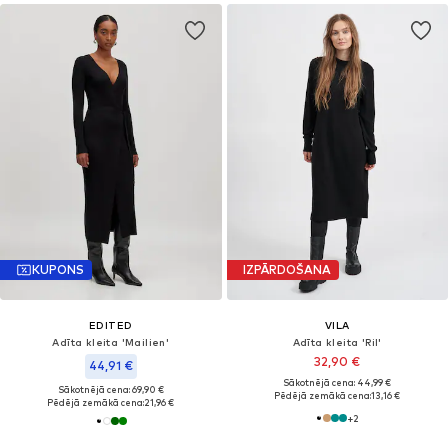
KUPONS
IZPĀRDOŠANA
EDITED
VILA
Adīta kleita 'Mailien'
Adīta kleita 'Ril'
32,90 €
44,91 €
Sākotnējā cena: 44,99 €
Sākotnējā cena: 69,90 €
Pēdējā zemākā cena:
13,16 €
Pēdējā zemākā cena:
21,96 €
+
2