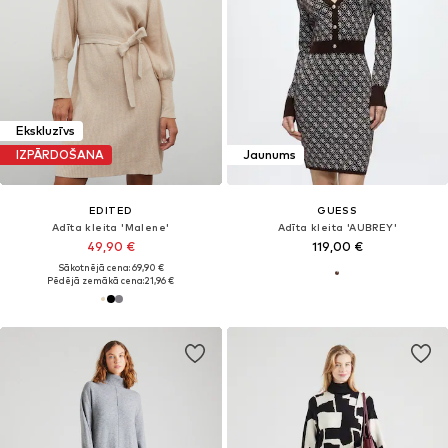
Ekskluzīvs
IZPĀRDOŠANA
Jaunums
EDITED
GUESS
Adīta kleita 'Malene'
Adīta kleita 'AUBREY'
49,90 €
119,00 €
Sākotnējā cena: 69,90 €
Pēdējā zemākā cena:
21,96 €