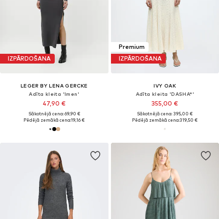
Premium
IZPĀRDOŠANA
IZPĀRDOŠANA
LEGER BY LENA GERCKE
IVY OAK
Adīta kleita 'Imen'
Adīta kleita 'DASHA*'
47,90 €
355,00 €
Sākotnējā cena: 69,90 €
Sākotnējā cena: 395,00 €
Pēdējā zemākā cena:
19,16 €
Pēdējā zemākā cena:
319,50 €