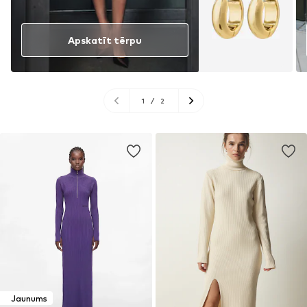
Apskatīt tērpu
1
/
2
Jaunums