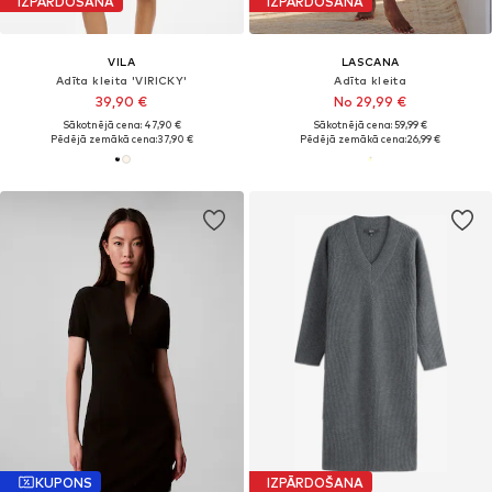
IZPĀRDOŠANA
IZPĀRDOŠANA
VILA
LASCANA
Adīta kleita 'VIRICKY'
Adīta kleita
39,90 €
No 29,99 €
Sākotnējā cena: 47,90 €
Sākotnējā cena: 59,99 €
Pēdējā zemākā cena:
37,90 €
Pēdējā zemākā cena:
26,99 €
KUPONS
IZPĀRDOŠANA