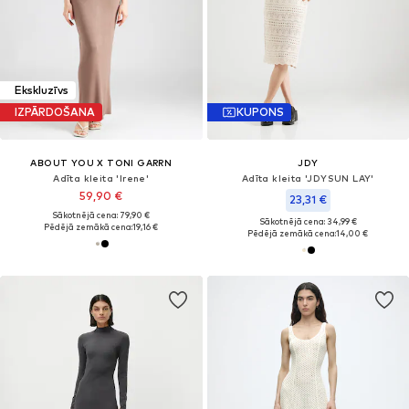
Ekskluzīvs
IZPĀRDOŠANA
KUPONS
ABOUT YOU X TONI GARRN
JDY
Adīta kleita 'Irene'
Adīta kleita 'JDYSUN LAY'
59,90 €
23,31 €
Sākotnējā cena: 79,90 €
Sākotnējā cena: 34,99 €
Pēdējā zemākā cena:
19,16 €
Pēdējā zemākā cena:
14,00 €