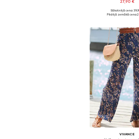
27,90 €
Sākotnējā cena: 39,
Pieejamie izmēri: 36, 38, 4
Pēdējā zemākā cena:
2
Pievienot gr
VIVANCE