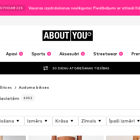
Vasaras izpārdošanas noslēgums: Piedāvājumi ar atlaidi l
07
H
36
M
19
S
ABOUT
YOU
Apavi
Sports
Aksesuāri
Streetwear
Pre
30 DIENU ATGRIEŠANAS TIESĪBAS
Bikses
Auduma bikses
ievietēm
6352
došana
Izmērs
Krāsa
Zīmols
Īpaši izmēri