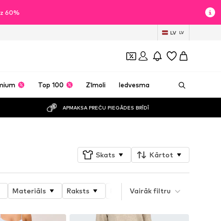
īdz 60%
LV
LV
mium
Top 100
Zīmoli
Iedvesma
APMAKSA PREČU PIEGĀDES BRĪDĪ
Skats
Kārtot
Materiāls
Raksts
Produkta īpašības
Vairāk filtru
Style