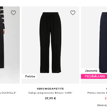
ozam
Pievienot grozam
Pievie
Jaunums
Petite
PIEDĀVĀJUMS
VERO MODA PETITE
YLOUISVILLE'
Vaļīgs piegriezums Bikses 'LINN'
Platas staras
39,99 €
2
Sākotnēj
zmēros
Pieejamie izmēri: 34, 36, 38, 40, 42