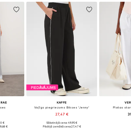
PIEDĀVĀJUMS
 RAE
KAFFE
VE
kses
Vaļīgs piegriezums Bikses 'Jenny'
Platas star
27,47 €
3
90 €
Sākotnējā cena: 49,95 €
zmēros
Pieejamie izmēri: 34, 36, 38, 40, 42, 44
Pieejamie izmēr
9,68 €
Pēdējā zemākā cena:
27,47 €