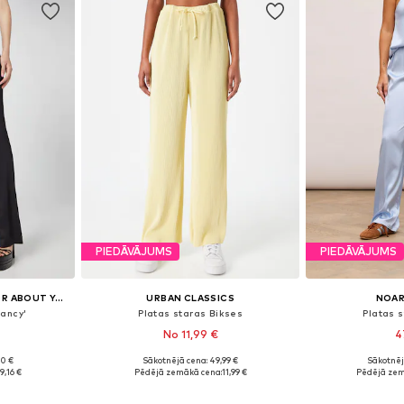
PIEDĀVĀJUMS
PIEDĀVĀJUMS
KATY PERRY EXCLUSIVE FOR ABOUT YOU
URBAN CLASSICS
NOAR
Nancy'
Platas staras Bikses
Platas 
No 11,99 €
4
90 €
Sākotnējā cena: 49,99 €
Sākotnēj
8, 40, 42, 44
Pieejamie izmēri: 36, 38, 40, 42, 44
Pieejamie izm
19,16 €
Pēdējā zemākā cena:
11,99 €
Pēdējā zem
ozam
Pievienot grozam
Pievie