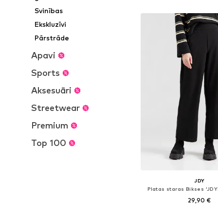
Pievienot gr
Svinības
Ekskluzīvi
Pārstrāde
Apavi
Sports
Aksesuāri
Streetwear
Premium
Top 100
JDY
Platas staras Bikses 'JD
29,90 €
+
20
Pieejams daudzos i