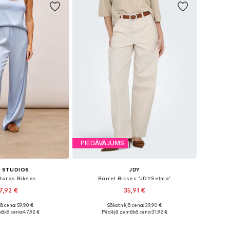
PIEDĀVĀJUMS
 STUDIOS
JDY
staras Bikses
Barrel Bikses 'JDYSelma'
7,92 €
35,91 €
ā cena: 59,90 €
Sākotnējā cena: 39,90 €
ēri: 38, 40, 42, 44
Pieejamie izmēri: 34 x 32, 36 x 32, 38 x 32, 40 x 32, 42 x 32
ākā cena:
47,92 €
Pēdējā zemākā cena:
31,92 €
not grozam
Pievienot grozam