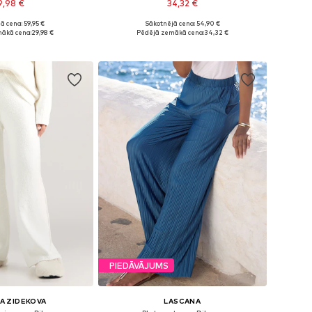
9,98 €
34,32 €
ā cena: 59,95 €
Sākotnējā cena: 54,90 €
 34, 36, 38, 40, 42, 44
Pieejamie izmēri: 34, 36, 38, 40, 44
ākā cena:
29,98 €
Pēdējā zemākā cena:
34,32 €
not grozam
Pievienot grozam
PIEDĀVĀJUMS
A ZIDEKOVA
LASCANA