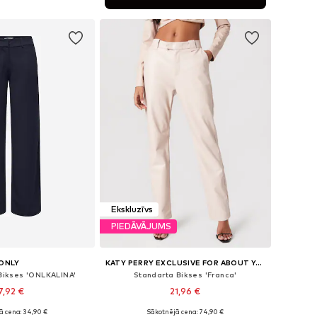
not grozam
Ekskluzīvs
PIEDĀVĀJUMS
ONLY
KATY PERRY EXCLUSIVE FOR ABOUT YOU
 Bikses 'ONLKALINA'
Standarta Bikses 'Franca'
7,92 €
21,96 €
+
1
ā cena: 34,90 €
Sākotnējā cena: 74,90 €
Pieejamie izmēri: 34 x 32, 36 x 32, 38 x 32, 40 x 32, 42 x 32
Pieejamie izmēri: 34, 36, 38, 40, 42, 44