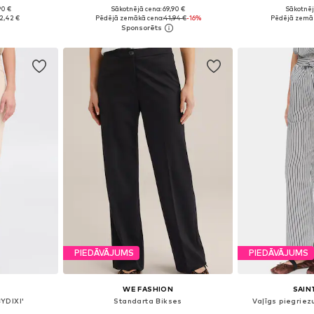
90 €
Sākotnējā cena: 69,90 €
Sākotnēj
zmēros
Pieejamie izmēri: 34, 36, 38
Pieejamie izmēri:
2,42 €
Pēdējā zemākā cena:
41,94 €
-16%
Pēdējā zemāk
ozam
Pievienot grozam
Pievie
PIEDĀVĀJUMS
PIEDĀVĀJUMS
WE FASHION
SAIN
YDIXI'
Standarta Bikses
Vaļīgs piegriez