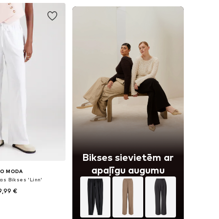
Bikses sievietēm ar
apaļīgu augumu
RO MODA
as Bikses 'Linn'
9,99 €
i: 34, 36, 38, 40, 42