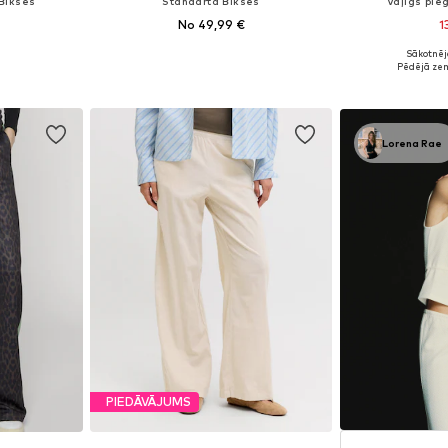
 Bikses
Standarta Bikses
Vaļīgs pie
No 49,99 €
1
Sākotnēj
8, 40, 42, 44
Pieejams daudzos izmēros
Pieejamie
Pēdējā ze
ozam
Pievienot grozam
Pievie
Lorena Rae
PIEDĀVĀJUMS