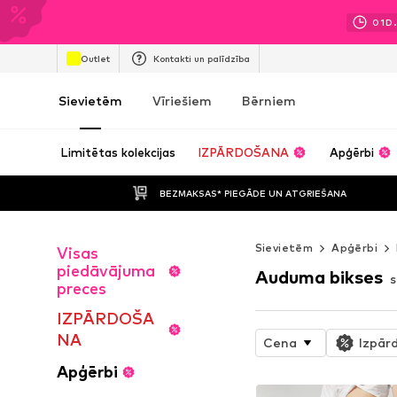
01
D.
Outlet
Kontakti un palīdzība
Sievietēm
Vīriešiem
Bērniem
Limitētas kolekcijas
IZPĀRDOŠANA
Apģērbi
BEZMAKSAS* PIEGĀDE UN ATGRIEŠANA
Sievietēm
Apģērbi
Visas
piedāvājuma
Auduma bikses
s
preces
IZPĀRDOŠA
NA
Cena
Izpār
Apģērbi