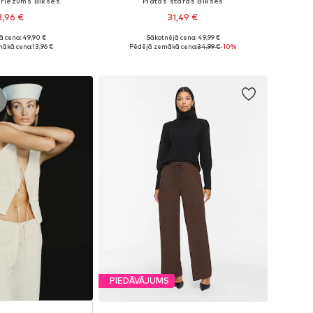
griezums Bikses
Platas staras Bikses
3,96 €
31,49 €
ā cena: 49,90 €
Sākotnējā cena: 49,99 €
 izmēri: 40, 42
Pieejamie izmēri: 34, 36, 38, 40
mākā cena:
13,96 €
Pēdējā zemākā cena:
34,99 €
-10%
not grozam
Pievienot grozam
PIEDĀVĀJUMS