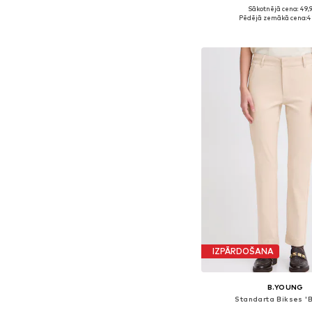
Sākotnējā cena: 49,
Pieejams daudzos i
Pēdējā zemākā cena:
4
Pievienot gr
IZPĀRDOŠANA
B.YOUNG
Standarta Bikses 'B