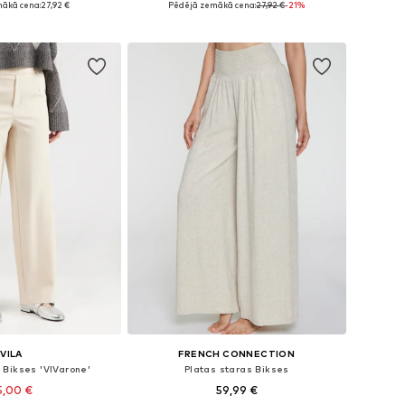
ākā cena:
27,92 €
Pēdējā zemākā cena:
27,92 €
-21%
not grozam
Pievienot grozam
VILA
FRENCH CONNECTION
 Bikses 'VIVarone'
Platas staras Bikses
5,00 €
59,99 €