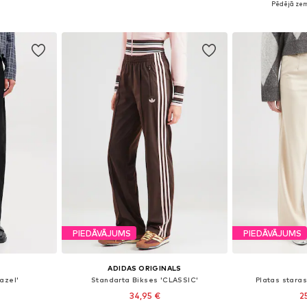
Pēdējā zem
ozam
Pievienot grozam
Pievie
PIEDĀVĀJUMS
PIEDĀVĀJUMS
ADIDAS ORIGINALS
azel'
Standarta Bikses 'CLASSIC'
Platas staras
34,95 €
2