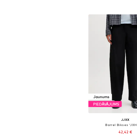
Pievienot gr
Jaunums
PIEDĀVĀJUMS
JJXX
Barrel Bikses 'JXH
42,42 €