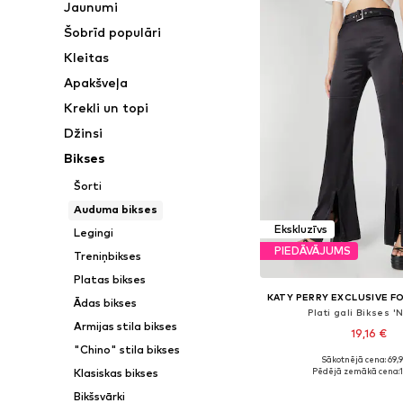
Jaunumi
Šobrīd populāri
Kleitas
Apakšveļa
Krekli un topi
Džinsi
Bikses
Šorti
Auduma bikses
Ekskluzīvs
Legingi
PIEDĀVĀJUMS
Treniņbikses
Platas bikses
Ādas bikses
Plati gali Bikses '
Armijas stila bikses
19,16 €
"Chino" stila bikses
Sākotnējā cena: 69,
Pieejamie izmēri: 34, 36, 3
Pēdējā zemākā cena:
Klasiskas bikses
Pievienot gr
Bikšsvārki