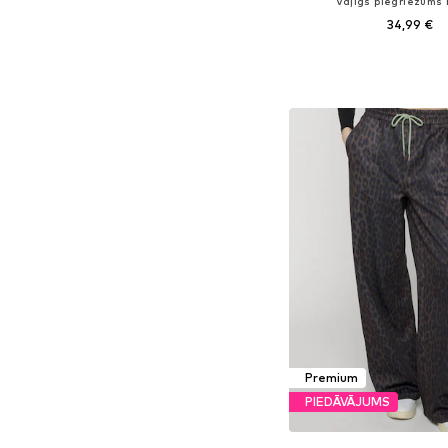
Vaļīgs piegriezums
34,99 €
Pieejamie izmēri: 34, 36, 3
Pievienot gr
Premium
PIEDĀVĀJUMS