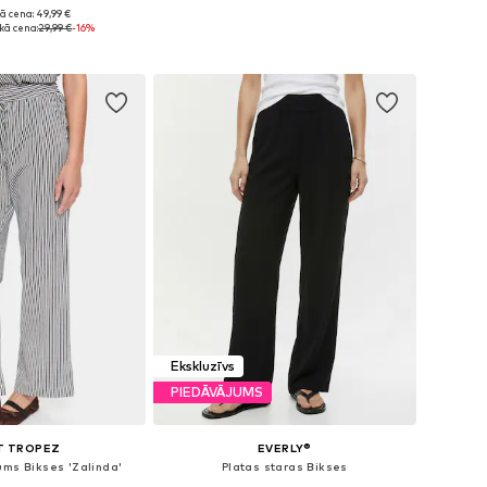
+
19
ā cena: 49,99 €
 34, 36, 38, 40, 42, 44
Pieejamie izmēri: 32-34, 36-38, 40-42
ā cena:
29,99 €
-16%
not grozam
Pievienot grozam
Ekskluzīvs
PIEDĀVĀJUMS
T TROPEZ
EVERLY®
ums Bikses 'Zalinda'
Platas staras Bikses