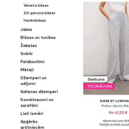
Velveta bikses
3/4 garuma bikses
Harēmbikses
Jakas
Blūzes un tunikas
Žaketes
Svārki
Peldkostīmi
Mēteļi
Džemperi un
Ekskluzīvs
adījumi
PIEDĀVĀJUMS
Ikdienas džemperi
Kombinezoni un
RÆRE BY LORENA
sarafāni
Platas staras Bi
No 42,32 €
Lieli izmēri
Apģērbs
Sākotnējā cena: 59,
Pieejams daudzos i
Pēdējā zemākā cena:
3
grūtniecēm