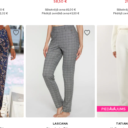
58,50 €
2
90 €
Sākotnējā cena: 65,00 €
Sākotnēj
0, 42, 44, 46
Pieejams daudzos izmēros
Pieejamie izmēri:
2,32 €
Pēdējā zemākā cena:
45,50 €
Pēdējā zem
ozam
Pievienot grozam
Pievie
PIEDĀVĀJUMS
LASCANA
TATIAN