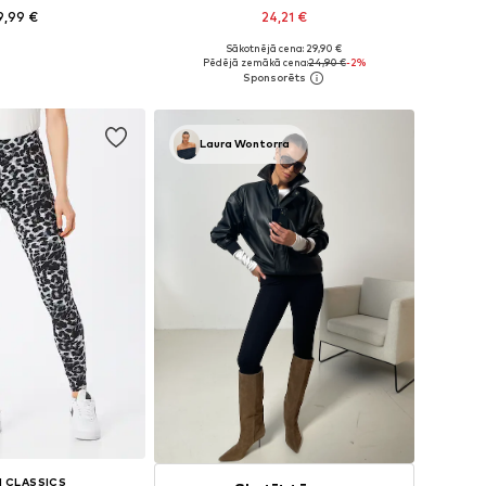
9,99 €
24,21 €
Sākotnējā cena: 29,90 €
daudzos izmēros
Pieejamie izmēri: XS, S, M, L, XL
Pēdējā zemākā cena:
24,90 €
-2%
not grozam
Pievienot grozam
Laura Wontorra
 CLASSICS