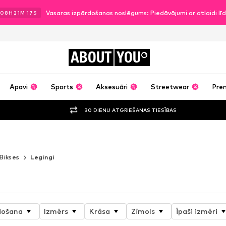
Vasaras izpārdošanas noslēgums: Piedāvājumi ar atlaidi l
08
H
21
M
14
S
ABOUT
YOU
Apavi
Sports
Aksesuāri
Streetwear
Pre
30 DIENU ATGRIEŠANAS TIESĪBAS
ORTA TĒRPS LĪDZ VAIRS NAV
Bikses
Legingi
došana
Izmērs
Krāsa
Zīmols
Īpaši izmēri