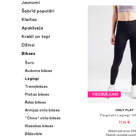
Jaunumi
Šobrīd populāri
Kleitas
Apakšveļa
Krekli un topi
Džinsi
Bikses
Šorti
Auduma bikses
Legingi
Treniņbikses
Platas bikses
PIEDĀVĀJUMS
Ādas bikses
Armijas stila bikses
ONLY PLAY
Piegulošs Legingi '
"Chino" stila bikses
11,16 €
Klasiskas bikses
Sākotnējā cena: 39,
Pieejamie izmēri: S,
Bikšsvārki
Pēdējā zemākā cena: