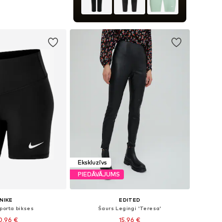
+
3
izmēri: XS, S, M
not grozam
Ekskluzīvs
PIEDĀVĀJUMS
NIKE
EDITED
porta bikses
Šaurs Legingi 'Teresa'
0,96 €
15,96 €