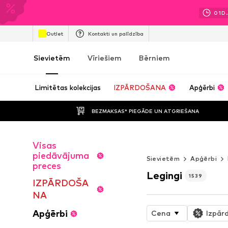
01
D.
Outlet
Kontakti un palīdzība
Sievietēm
Vīriešiem
Bērniem
Limitētas kolekcijas
IZPĀRDOŠANA
Apģērbi
BEZMAKSAS* PIEGĀDE UN ATGRIEŠANA
Visas
TAS IR TIKAI SP
piedāvājuma
Sievietēm
Apģērbi
preces
Legingi
1539
IZPĀRDOŠA
NA
Apģērbi
Cena
Izpār