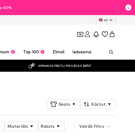
īdz 60%
LV
LV
mium
Top 100
Zīmoli
Iedvesma
APMAKSA PREČU PIEGĀDES BRĪDĪ
Sekot
Skats
Kārtot
Materiāls
Raksts
Produkta īpašības
Vairāk filtru
Style