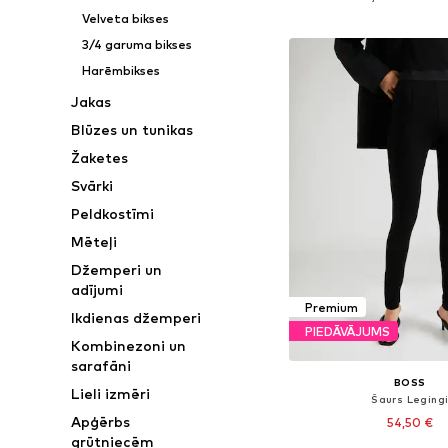
Pievienot gr
Velveta bikses
3/4 garuma bikses
Harēmbikses
Jakas
Blūzes un tunikas
Žaketes
Svārki
Peldkostīmi
Mēteļi
Džemperi un
adījumi
Premium
Ikdienas džemperi
PIEDĀVĀJUMS
Kombinezoni un
sarafāni
BOSS
Lieli izmēri
Šaurs Leging
Apģērbs
54,50 €
grūtniecēm