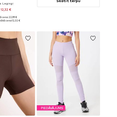
Skatīt tērpu
s Legingi
 12,32 €
+
9
ā cena: 22,99 €
daudzos izmēros
ākā cena:
12,32 €
not grozam
PIEDĀVĀJUMS