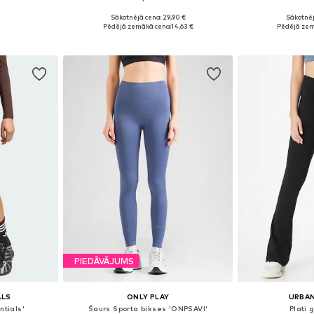
Sākotnējā cena: 29,90 €
Sākotnēj
 M, L, XL
Pieejamie izmēri: XS-S, M-L
Pieejamie izmē
Pēdējā zemākā cena:
14,63 €
Pēdējā zem
ozam
Pievienot grozam
Pievie
PIEDĀVĀJUMS
ALS
ONLY PLAY
URBAN
ntials'
Šaurs Sporta bikses 'ONPSAVI'
Plati 