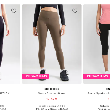
PIEDĀVĀJUMS
PIEDĀVĀJUMS
SKECHERS
ON
ONPFLEX'
Šaurs Sporta bikses
Šaurs Sporta b
19,74 €
1
90 €
Sākotnējā cena: 54,90 €
Sākotnēj
 M, L
Pieejamie izmēri: XS
Pieejamie 
11,16 €
Pēdējā zemākā cena:
19,74 €
Pēdējā ze