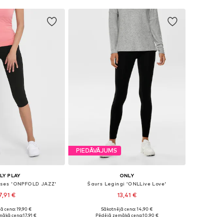
PIEDĀVĀJUMS
LY PLAY
ONLY
ikses 'ONPFOLD JAZZ'
Šaurs Legingi 'ONLLive Love'
7,91 €
13,41 €
ā cena: 19,90 €
Sākotnējā cena: 14,90 €
izmēri: XS, S, M
Pieejamie izmēri: XS, S, M, L, XL
mākā cena:
17,91 €
Pēdējā zemākā cena:
10,90 €