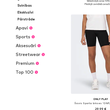
Sākotnējā cena: 109,
Pieejamie izmēri: XS, 
Pēdējā zemākā cena:
5
Svinības
Pievienot gr
Ekskluzīvi
Pārstrāde
Apavi
Sports
Aksesuāri
Streetwear
Premium
Top 100
ONLY PLAY
Šaurs Sporta bikses 'ON
29,99 €