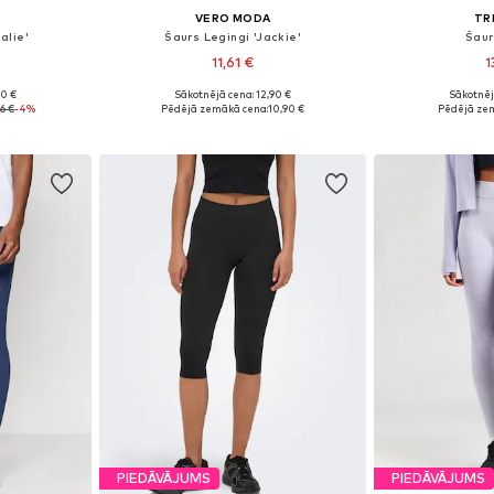
VERO MODA
TR
alie'
Šaurs Legingi 'Jackie'
Šaur
11,61 €
1
90 €
Sākotnējā cena: 12,90 €
Sākotnēj
S, M, L
Pieejamie izmēri: XS-S, S-M, M-L, L-XL
Pieejamie 
96 €
-4%
Pēdējā zemākā cena:
10,90 €
Pēdējā ze
ozam
Pievienot grozam
Pievie
PIEDĀVĀJUMS
PIEDĀVĀJUMS