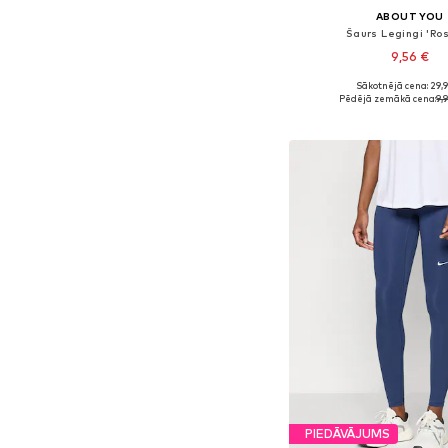
ABOUT YOU
Šaurs Legingi 'Ros
9,56 €
Sākotnējā cena: 29,
Pieejamie izmēri: XS, 
Pēdējā zemākā cena:
9,
Pievienot gr
PIEDĀVĀJUMS