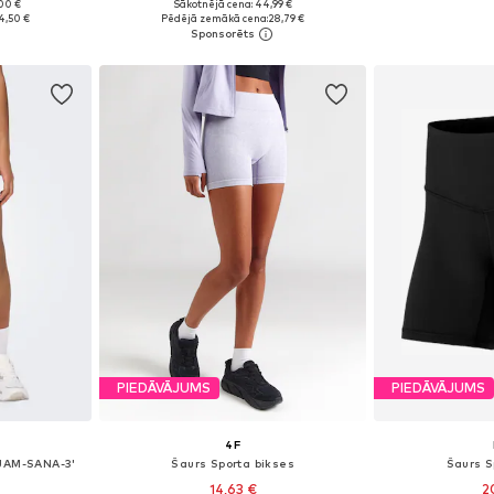
00 €
Sākotnējā cena: 44,99 €
S, M, L
Pieejamie izmēri: XS, S, M, L, XXL
Pieejamie 
4,50 €
Pēdējā zemākā cena:
28,79 €
ozam
Pievienot grozam
Pievie
PIEDĀVĀJUMS
PIEDĀVĀJUMS
4F
PJAM-SANA-3'
Šaurs Sporta bikses
Šaurs S
14,63 €
2