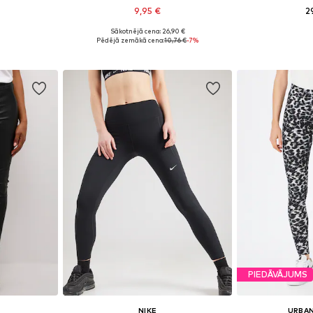
9,95 €
2
Sākotnējā cena: 26,90 €
Pieejamie izmēri: XS x Klasisks piegriezums, S x Klasisks piegriezums, M x Klasisks piegriezums, L x Klasisks piegriezums, XL x Klasisks piegriezums
Pieejamie izmēri: S, M, L
Pieejams 
Pēdējā zemākā cena:
10,76 €
-7%
ozam
Pievienot grozam
Pievie
PIEDĀVĀJUMS
NIKE
URBAN