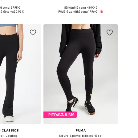
ā cena: 27,95 €
Sākotnējā cena: 49,90 €
ri: XS, S, M, L, XL
Pieejamie izmēri: XS, S, M, L
ākā cena:
20,96 €
Pēdējā zemākā cena:
17,96 €
-11%
not grozam
Pievienot grozam
PIEDĀVĀJUMS
 CLASSICS
PUMA
gali Legingi
Šaurs Sporta bikses 'Ess'