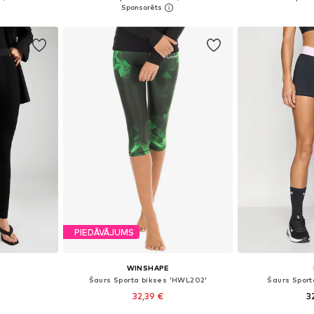
ozam
Pievienot grozam
Pievie
PIEDĀVĀJUMS
WINSHAPE
i
Šaurs Sporta bikses 'HWL202'
Šaurs Sport
32,39 €
3