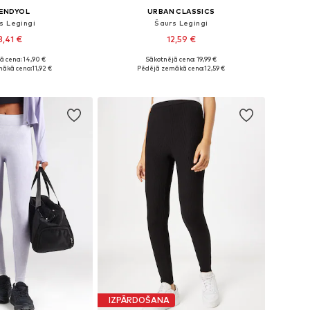
ENDYOL
URBAN CLASSICS
s Legingi
Šaurs Legingi
3,41 €
12,59 €
+
10
ā cena: 14,90 €
Sākotnējā cena: 19,99 €
izmēri: S, M, L
Pieejamie izmēri: S, M, L
mākā cena:
11,92 €
Pēdējā zemākā cena:
12,59 €
not grozam
Pievienot grozam
IZPĀRDOŠANA