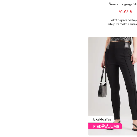
Šaurs Legingi 'A
41,97 €
Sākotnējā cena: 69,
Pieejamie izmēri: XS, S, M,
Pēdējā zemākā cena:
4
Pievienot gr
Ekskluzīvs
PIEDĀVĀJUMS