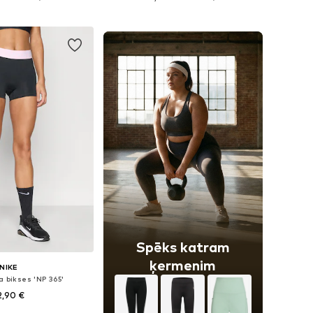
not grozam
Pievienot grozam
Spēks katram
ķermenim
NIKE
a bikses 'NP 365'
2,90 €